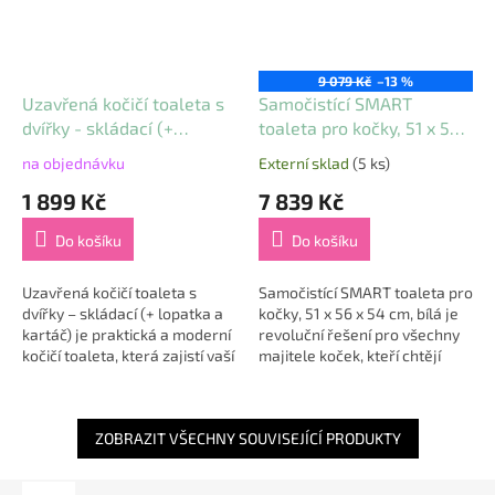
9 079 Kč
–13 %
Uzavřená kočičí toaleta s
Samočistící SMART
dvířky - skládací (+
toaleta pro kočky, 51 x 56 x
lopatka a kartáč)
54 cm, bílá
na objednávku
Externí sklad
(5 ks)
Průměrné
Průměrné
hodnocení
hodnocení
1 899 Kč
7 839 Kč
produktu
produktu
je
je
Do košíku
Do košíku
5,0
5,0
z
z
5
5
Uzavřená kočičí toaleta s
Samočistící SMART toaleta pro
hvězdiček.
hvězdiček.
dvířky – skládací (+ lopatka a
kočky, 51 x 56 x 54 cm, bílá je
kartáč) je praktická a moderní
revoluční řešení pro všechny
kočičí toaleta, která zajistí vaší
majitele koček, kteří chtějí
kočce maximální komfort a
čistotu a pohodlí bez
vám snadnou údržbu i...
každodenního vybírání steliva
🐾....
ZOBRAZIT VŠECHNY SOUVISEJÍCÍ PRODUKTY