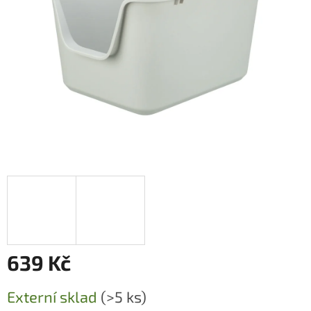
639 Kč
Měrná
Externí sklad
(>5 ks)
cena: