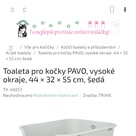
Přejít
NÁKUP
na
obsah
KOŠÍK
Domů
/
Vše pro kočičky
/
Kočičí toalety a příslušenství
/
Kryté toalety
/
Toaleta pro kočky PAVO, vysoké okraje, 44 × 32
× 55 cm, šedá
Toaleta pro kočky PAVO, vysoké
okraje, 44 × 32 × 55 cm, šedá
TX-40257
Průměrné
Neohodnoceno
Podrobnosti hodnocení
Značka:
TRIXIE
hodnocení
produktu
je
0,0
z
5
hvězdiček.