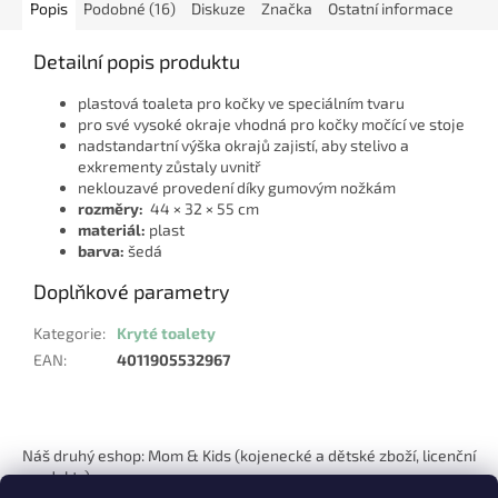
Popis
Podobné (16)
Diskuze
Značka
Ostatní informace
Detailní popis produktu
plastová toaleta pro kočky ve speciálním tvaru
pro své vysoké okraje vhodná pro kočky močící ve stoje
nadstandartní výška okrajů zajistí, aby stelivo a
exkrementy zůstaly uvnitř
neklouzavé provedení díky gumovým nožkám
rozměry:
44 × 32 × 55 cm
materiál:
plast
barva:
šedá
Doplňkové parametry
Kategorie
:
Kryté toalety
EAN
:
4011905532967
Z
á
Náš druhý eshop: Mom & Kids (kojenecké a dětské zboží, licenční
p
produkty)
a