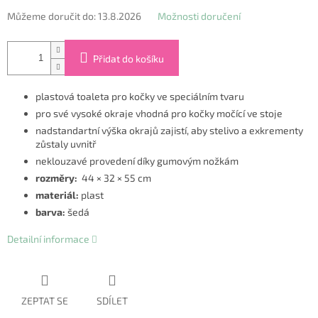
Můžeme doručit do:
13.8.2026
Možnosti doručení
Přidat do košíku
plastová toaleta pro kočky ve speciálním tvaru
pro své vysoké okraje vhodná pro kočky močící ve stoje
nadstandartní výška okrajů zajistí, aby stelivo a exkrementy
zůstaly uvnitř
neklouzavé provedení díky gumovým nožkám
rozměry:
44 × 32 × 55 cm
materiál:
plast
barva:
šedá
Detailní informace
ZEPTAT SE
SDÍLET