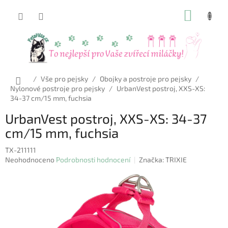
Přejít
NÁKUP
na
obsah
KOŠÍK
Domů
/
Vše pro pejsky
/
Obojky a postroje pro pejsky
/
Nylonové postroje pro pejsky
/
UrbanVest postroj, XXS-XS:
34-37 cm/15 mm, fuchsia
UrbanVest postroj, XXS-XS: 34-37
cm/15 mm, fuchsia
TX-211111
Průměrné
Neohodnoceno
Podrobnosti hodnocení
Značka:
TRIXIE
hodnocení
produktu
je
0,0
z
5
hvězdiček.