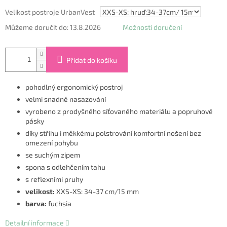
Velikost postroje UrbanVest
Můžeme doručit do:
13.8.2026
Možnosti doručení
Přidat do košíku
pohodlný ergonomický postroj
velmi snadné nasazování
vyrobeno z prodyšného síťovaného materiálu a popruhové
pásky
díky střihu i měkkému polstrování komfortní nošení bez
omezení pohybu
se suchým zipem
spona s odlehčením tahu
s reflexními pruhy
velikost:
XXS-XS: 34-37 cm/15 mm
barva:
fuchsia
Detailní informace