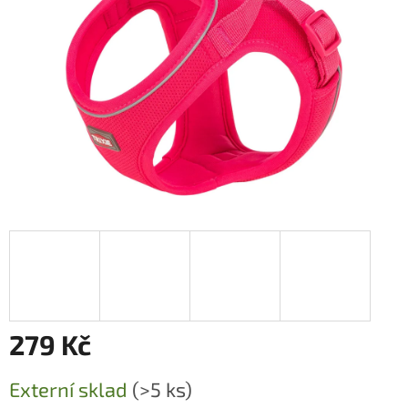
279 Kč
Měrná
Externí sklad
(>5 ks)
cena: