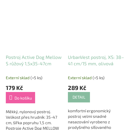
Postroj Active Dog Mellow
UrbanVest postroj, XS: 38–
S růžový 1,5x35-47cm
41 cm/15 mm, olivová
Externí sklad
(>5 ks)
Externí sklad
(>5 ks)
179 Kč
289 Kč
DETAIL
Do košíku
komfortní ergonomický
Měkký, nylonový postroj.
postroj velmi snadné
Velikost přes hrudník: 35-47
nasazování vyrobeno z
cm, šířka popruhu 1,5 cm.
prodyšného síťovaného
Postroje Active Dog MELLOW