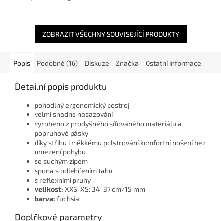
materiálu a popruhové pásky
jsou komfortní designové
díky střihu i měkkému
postroje pro psy, které se hodí
polstrování pohodlné nošení
spíše...
bez...
ZOBRAZIT VŠECHNY SOUVISEJÍCÍ PRODUKTY
Popis
Podobné (16)
Diskuze
Značka
Ostatní informace
Detailní popis produktu
pohodlný ergonomický postroj
velmi snadné nasazování
vyrobeno z prodyšného síťovaného materiálu a
popruhové pásky
díky střihu i měkkému polstrování komfortní nošení bez
omezení pohybu
se suchým zipem
spona s odlehčením tahu
s reflexními pruhy
velikost:
XXS-XS: 34-37 cm/15 mm
barva:
fuchsia
Doplňkové parametry