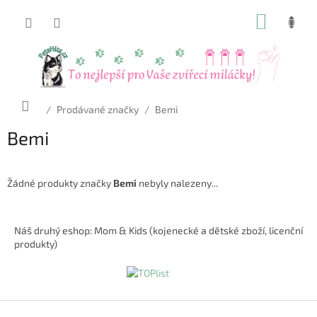
Přejít
NÁKUP
na
obsah
KOŠÍK
Domů
/
Prodávané značky
/
Bemi
Bemi
Žádné produkty značky
Bemi
nebyly nalezeny...
Z
á
Náš druhý eshop: Mom & Kids (kojenecké a dětské zboží, licenční
p
produkty)
a
t
í