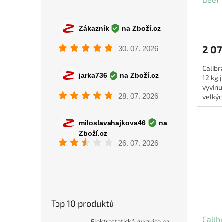
2 07
Calibr
12 kg
vyvinu
velkýc
čerstv
Top 10 produktů
Calib
Elektrostatická rukavice na