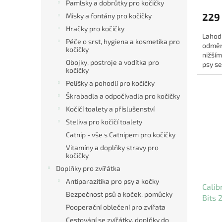
Pamlsky a dobrůtky pro kočičky
229
Misky a fontány pro kočičky
Hračky pro kočičky
Lahodn
Péče o srst, hygiena a kosmetika pro
odměn
kočičky
nižším
Obojky, postroje a vodítka pro
psy se
kočičky
pamlsk
Pelíšky a pohodlí pro kočičky
Škrabadla a odpočívadla pro kočičky
Kočičí toalety a příslušenství
Steliva pro kočičí toalety
Catnip - vše s Catnipem pro kočičky
Vitamíny a doplňky stravy pro
kočičky
Doplňky pro zvířátka
Antiparazitika pro psy a kočky
Calib
Bezpečnost psů a koček, pomůcky
Bits 
Pooperační oblečení pro zvířata
Cestování se zvířátky, doplňky do