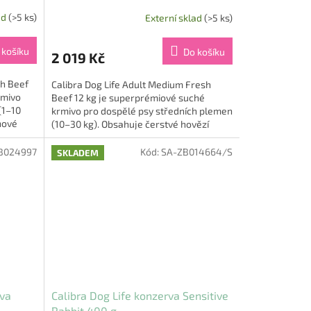
ad
(>5 ks)
Externí sklad
(>5 ks)
 košíku
Do košíku
2 019 Kč
sh Beef
Calibra Dog Life Adult Medium Fresh
rmivo
Beef 12 kg je superprémiové suché
(1–10
krmivo pro dospělé psy středních plemen
nové
(10–30 kg). Obsahuje čerstvé hovězí
maso v monoproteinové receptuře...
B024997
Kód:
SA-ZB014664/S
SKLADEM
rva
Calibra Dog Life konzerva Sensitive
Rabbit 400 g