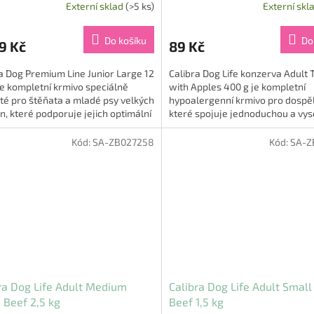
Externí sklad
(>5 ks)
Externí skl
Do košíku
Do
9 Kč
89 Kč
a Dog Premium Line Junior Large 12
Calibra Dog Life konzerva Adult 
je kompletní krmivo speciálně
with Apples 400 g je kompletní
té pro štěňata a mladé psy velkých
hypoalergenní krmivo pro dospěl
, které podporuje jejich optimální
které spojuje jednoduchou a vy
ývoj kostí a...
stravitelnou recepturu s chutí,...
Kód:
SA-ZB027258
Kód:
SA-Z
ra Dog Life Adult Medium
Calibra Dog Life Adult Small
 Beef 2,5 kg
Beef 1,5 kg