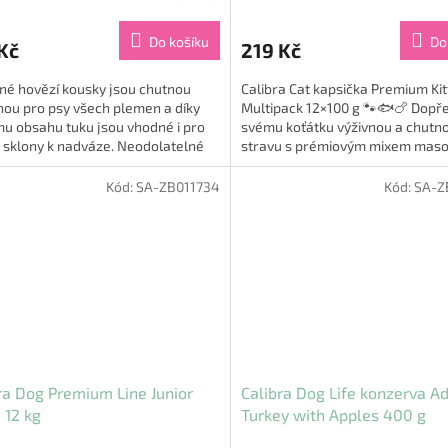
hodnocení
produktu
Do košíku
Do
Kč
219 Kč
je
5,0
né hovězí kousky jsou chutnou
Calibra Cat kapsička Premium Ki
z
ou pro psy všech plemen a díky
Multipack 12×100 g 🐾🐟🍗 Dopře
5
u obsahu tuku jsou vhodné i pro
svému koťátku výživnou a chutn
hvězdiček.
 sklony k nadváze. Neodolatelné
stravu s prémiovým mixem mas
y potěší smysly i...
kapsiček v lahodné omáčce! 😻🍲 
Kód:
SA-ZB011734
Kód:
SA-Z
ra Dog Premium Line Junior
Calibra Dog Life konzerva Ad
 12 kg
Turkey with Apples 400 g