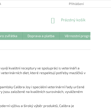
ANY OSOBNÍCH ÚDAJŮ
Přihlášení
NÁKUPNÍ
Prázdný košík
KOŠÍK
ro zvířátka
Doprava a platba
Věrnostní program
Kon
 vyvíjí kvalitní receptury ve spolupráci s veterináři a
 veterinárních diet, které respektují potřeby mazlíčků v
pamlsky Calibra Joy i speciální veterinární řady určené
ry jsou založené na kvalitních surovinách, vyváženém
oderní výživu a široký výběr produktů, Calibra je