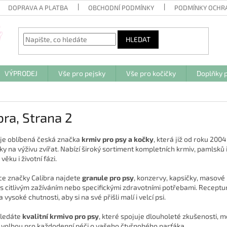
DOPRAVA A PLATBA
OBCHODNÍ PODMÍNKY
PODMÍNKY OCHR
HLEDAT
VÝPRODEJ
Vše pro pejsky
Vše pro kočičky
Doplňky p
bra
, Strana 2
je oblíbená česká značka
krmiv pro psy a kočky
, která již od roku 2004
y na výživu zvířat. Nabízí široký sortiment kompletních krmiv, pamlsků i
ěku i životní fázi.
ce značky Calibra najdete
granule pro psy
, konzervy, kapsičky, masové 
 s citlivým zažíváním nebo specifickými zdravotními potřebami. Receptu
a vysoké chutnosti, aby si na své přišli malí i velcí psi.
hledáte
kvalitní krmivo pro psy
, které spojuje dlouholeté zkušenosti, m
 volbou pro každodenní péči o vašeho čtyřnohého parťáka.