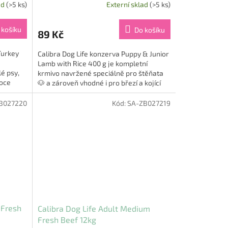
ad
(>5 ks)
Externí sklad
(>5 ks)
 košíku
Do košíku
89 Kč
Turkey
Calibra Dog Life konzerva Puppy & Junior
Lamb with Rice 400 g je kompletní
é psy,
krmivo navržené speciálně pro štěňata
soce
🐶 a zároveň vhodné i pro březí a kojící
feny. Tato šetrná a...
B027220
Kód:
SA-ZB027219
 Fresh
Calibra Dog Life Adult Medium
Fresh Beef 12kg