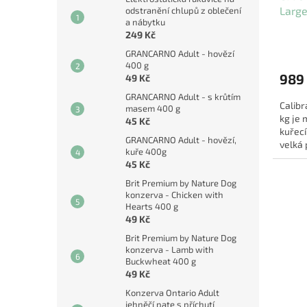
Large
odstranění chlupů z oblečení
a nábytku
249 Kč
GRANCARNO Adult - hovězí
400 g
989
49 Kč
GRANCARNO Adult - s krůtím
Calibr
masem 400 g
kg je
45 Kč
kuřec
GRANCARNO Adult - hovězí,
velká 
kuře 400g
recept
45 Kč
Brit Premium by Nature Dog
konzerva - Chicken with
Hearts 400 g
49 Kč
Brit Premium by Nature Dog
konzerva - Lamb with
Buckwheat 400 g
49 Kč
Konzerva Ontario Adult
jehněčí pate s příchutí