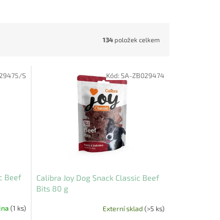
134
položek celkem
29475/S
Kód:
SA-ZB029474
c Beef
Calibra Joy Dog Snack Classic Beef
Bits 80 g
jna
(1 ks)
Externí sklad
(>5 ks)