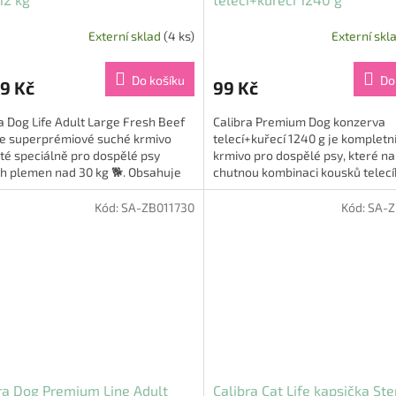
Externí sklad
(4 ks)
Externí skl
Do košíku
Do
9 Kč
99 Kč
a Dog Life Adult Large Fresh Beef
Calibra Premium Dog konzerva
 je superprémiové suché krmivo
telecí+kuřecí 1240 g je kompletn
té speciálně pro dospělé psy
krmivo pro dospělé psy, které na
h plemen nad 30 kg 🐕. Obsahuje
chutnou kombinaci kousků telecí
é hovězí maso v...
kuřecího masa v jemné omáčce 🐶
Kód:
SA-ZB011730
Kód:
SA-Z
ra Dog Premium Line Adult
Calibra Cat Life kapsička Ste