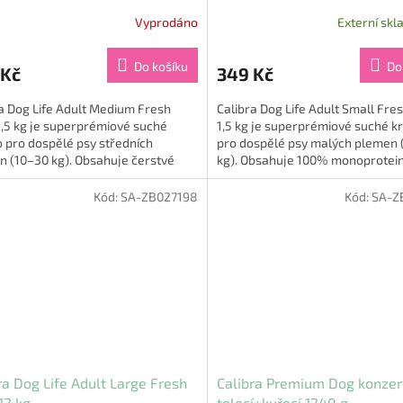
Vyprodáno
Externí skl
Do košíku
Do
 Kč
349 Kč
a Dog Life Adult Medium Fresh
Calibra Dog Life Adult Small Fre
,5 kg je superprémiové suché
1,5 kg je superprémiové suché k
 pro dospělé psy středních
pro dospělé psy malých plemen 
n (10–30 kg). Obsahuje čerstvé
kg). Obsahuje 100% monoprotei
 maso v monoproteinové...
složení s čerstvým hovězím a...
Kód:
SA-ZB027198
Kód:
SA-Z
ra Dog Life Adult Large Fresh
Calibra Premium Dog konze
12 kg
telecí+kuřecí 1240 g