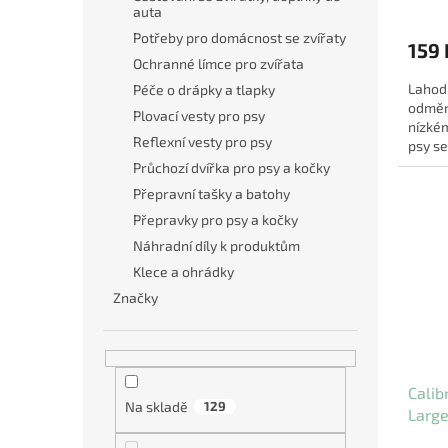
auta
Potřeby pro domácnost se zvířaty
159 
Ochranné límce pro zvířata
Lahod
Péče o drápky a tlapky
odměn
Plovací vesty pro psy
nízkém
Reflexní vesty pro psy
psy se
pamlsk
Průchozí dvířka pro psy a kočky
Přepravní tašky a batohy
Přepravky pro psy a kočky
Náhradní díly k produktům
Klece a ohrádky
Značky
Calib
Na skladě
129
Large