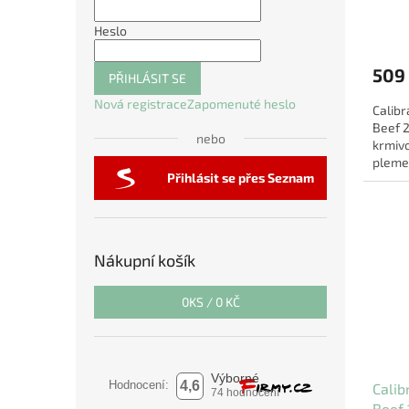
Heslo
509
PŘIHLÁSIT SE
Nová registrace
Zapomenuté heslo
Calibr
Beef 2
nebo
krmivo
pleme
Přihlásit se přes Seznam
hovězí
Nákupní košík
0
KS /
0 KČ
Calib
Beef 