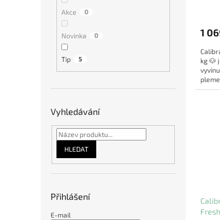
Akce
0
1 06
Novinka
0
Calibr
Tip
5
kg 🐶 
vyvinu
plemen
růst, v
Vyhledávání
HLEDAT
Přihlášení
Calib
Fresh
E-mail