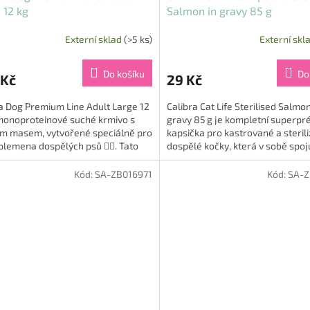
 12 kg
Salmon in gravy 85 g
Externí sklad
(>5 ks)
Externí skl
Do košíku
Do
 Kč
29 Kč
a Dog Premium Line Adult Large 12
Calibra Cat Life Sterilised Salmon
 monoproteinové suché krmivo s
gravy 85 g je kompletní superpr
ím masem, vytvořené speciálně pro
kapsička pro kastrované a steril
plemena dospělých psů 🐕‍🦺. Tato
dospělé kočky, která v sobě spoj
ura je navržena s...
vysoký obsah masa,...
Kód:
SA-ZB016971
Kód:
SA-Z