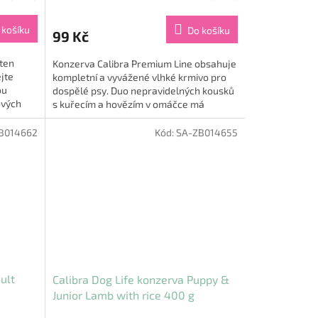
 košíku
Do košíku
99 Kč
tten
Konzerva Calibra Premium Line obsahuje
jte
kompletní a vyvážené vlhké krmivo pro
ou
dospělé psy. Duo nepravidelných kousků
ových
s kuřecím a hovězím v omáčce má
Toto...
přitažlivou chuť i...
B014662
Kód:
SA-ZB014655
ult
Calibra Dog Life konzerva Puppy &
Junior Lamb with rice 400 g