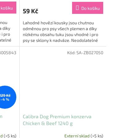
 košíku
Do košíku
59 Kč
tnou
Lahodné hovězí kousky jsou chutnou
 díky
odměnou pro psy všech plemen a díky
 i pro
nízkému obsahu tuku jsou vhodné i pro
atelné
psy se sklony k nadváze. Neodolatelné
pamlsky potěší smysly i...
B005843
Kód:
SA-ZB027050
229 Kč
–4 %
um
Calibra Dog Premium konzerva
Chicken & Beef 1240 g
ad
(>5 ks)
Externí sklad
(>5 ks)