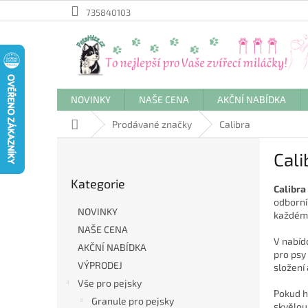
Přejít
735840103
na
obsah
NOVINKY
NAŠE CENA
AKČNÍ NABÍDKA
Domů
Prodávané značky
Calibra
P
Cali
o
Přeskočit
s
Kategorie
kategorie
t
Calibra
odborník
r
NOVINKY
každém v
a
NAŠE CENA
n
V nabíd
AKČNÍ NABÍDKA
n
pro psy
í
VÝPRODEJ
složení 
p
Vše pro pejsky
Pokud 
a
Granule pro pejsky
skvělou