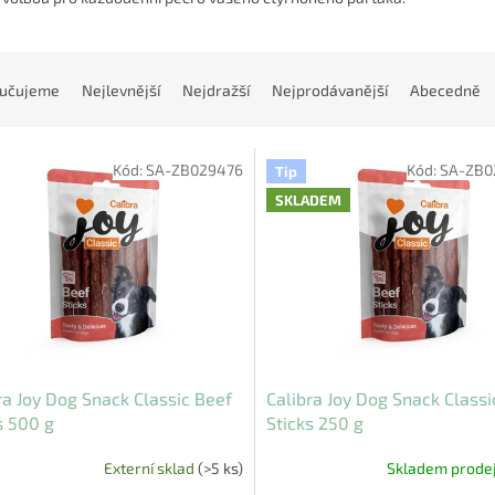
učujeme
Nejlevnější
Nejdražší
Nejprodávanější
Abecedně
Kód:
SA-ZB029476
Kód:
SA-ZB0
Tip
SKLADEM
ra Joy Dog Snack Classic Beef
Calibra Joy Dog Snack Classi
s 500 g
Sticks 250 g
Externí sklad
(>5 ks)
Skladem prode
Průměrné
hodnocení