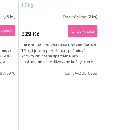
1,5 kg
ad
(>5 ks)
Externí sklad
(2 ks)
 košíku
Do košíku
329 Kč
 in
Calibra Cat Life Sterilised Chicken (balení
émiová
1,5 kg) je kompletní superprémiové
izované
krmivo navržené speciálně pro
uje
kastrované a sterilizované kočky, které
potřebují upravený příjem...
B016970
Kód:
SA-ZB016969