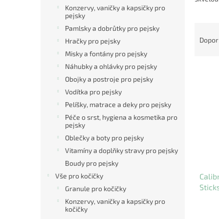
n
Konzervy, vaničky a kapsičky pro
e
pejsky
l
Ř
Pamlsky a dobrůtky pro pejsky
a
Dopor
Hračky pro pejsky
z
Misky a fontány pro pejsky
e
Náhubky a ohlávky pro pejsky
V
n
Obojky a postroje pro pejsky
ý
í
p
p
Vodítka pro pejsky
i
r
Pelíšky, matrace a deky pro pejsky
s
o
Péče o srst, hygiena a kosmetika pro
p
d
pejsky
r
u
Oblečky a boty pro pejsky
o
k
Vitamíny a doplňky stravy pro pejsky
d
t
Boudy pro pejsky
u
ů
Calib
Vše pro kočičky
k
Stick
t
Granule pro kočičky
ů
Konzervy, vaničky a kapsičky pro
kočičky