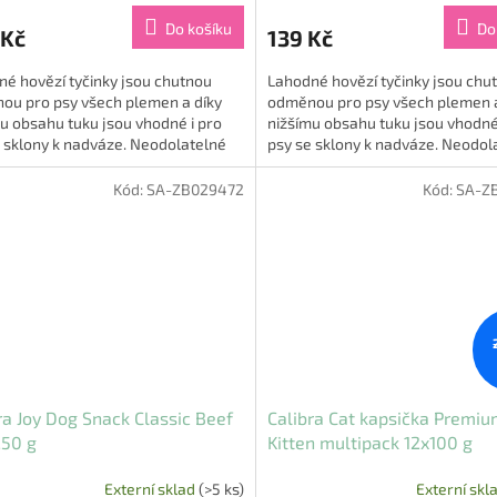
produktu
Do košíku
Do
 Kč
139 Kč
je
5,0
é hovězí tyčinky jsou chutnou
Lahodné hovězí tyčinky jsou chu
z
ou pro psy všech plemen a díky
odměnou pro psy všech plemen a
5
u obsahu tuku jsou vhodné i pro
nižšímu obsahu tuku jsou vhodné
hvězdiček.
 sklony k nadváze. Neodolatelné
psy se sklony k nadváze. Neodol
y potěší smysly i...
pamlsky potěší smysly i...
Kód:
SA-ZB029472
Kód:
SA-Z
ra Joy Dog Snack Classic Beef
Calibra Cat kapsička Premi
250 g
Kitten multipack 12x100 g
Externí sklad
(>5 ks)
Externí skl
Průměrné