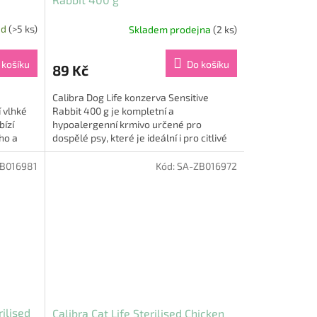
ad
(>5 ks)
Skladem prodejna
(2 ks)
 košíku
Do košíku
89 Kč
Calibra Dog Life konzerva Sensitive
í vlhké
Rabbit 400 g je kompletní a
bízí
hypoalergenní krmivo určené pro
ho a
dospělé psy, které je ideální i pro citlivé
🥩....
zažívání 🐶🥕. Díky jednodruhové...
B016981
Kód:
SA-ZB016972
rilised
Calibra Cat Life Sterilised Chicken