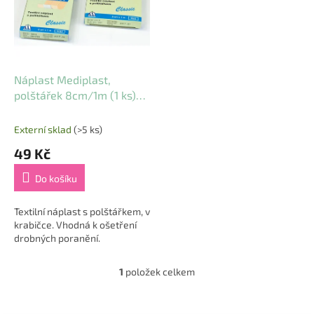
i
d
s
u
p
k
r
t
o
ů
d
Náplast Mediplast,
u
polštářek 8cm/1m (1 ks)
k
1663
t
Externí sklad
(>5 ks)
ů
49 Kč
Do košíku
Textilní náplast s polštářkem, v
krabičce. Vhodná k ošetření
drobných poranění.
1
položek celkem
O
v
l
Z