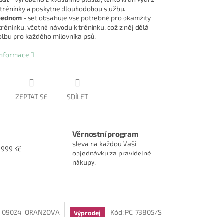
tréninky a poskytne dlouhodobou službu.
 jednom
- set obsahuje vše potřebné pro okamžitý
réninku, včetně návodu k tréninku, což z něj dělá
volbu pro každého milovníka psů.
 informace
ZEPTAT SE
SDÍLET
Věrnostní program
sleva na každou Vaši
1999 Kč
objednávku za pravidelné
nákupy.
-09024_ORANZOVA
Kód:
PC-73805/S
Výprodej