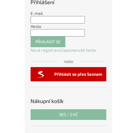
Přihlášení
E-mail
Heslo
PŘIHLÁSIT SE
Nová registrace
Zapomenuté heslo
nebo
Přihlásit se přes Seznam
Nákupní košík
0
KS /
0 KČ