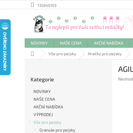
Přejít
735840103
na
obsah
NOVINKY
NAŠE CENA
AKČNÍ NABÍDKA
Domů
Vše pro pejsky
Hračky pro pejsky
P
AGIL
o
Přeskočit
s
Kategorie
Průměr
Neohod
kategorie
t
hodnoc
r
produkt
NOVINKY
a
je
NAŠE CENA
n
0,0
AKČNÍ NABÍDKA
z
n
5
í
VÝPRODEJ
hvězdič
p
Vše pro pejsky
a
Granule pro pejsky