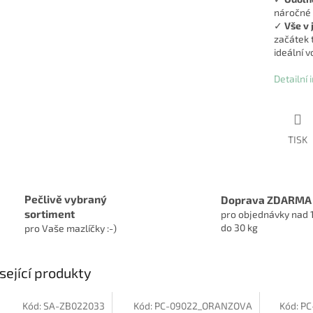
náročné 
✓
Vše v
začátek t
ideální 
Detailní
TISK
Pečlivě vybraný
Doprava ZDARMA
sortiment
pro objednávky nad 
do 30 kg
pro Vaše mazlíčky :-)
sející produkty
Kód:
SA-ZB022033
Kód:
PC-09022_ORANZOVA
Kód:
PC