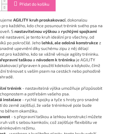
Přidat do košíku
vujeme
AGILITY kruh proskakovací
, dokonalou
pro každého, kdo chce posunout trénink svého psa na
oveň. S
nastavitelnou výškou
a
rychlými spojkami
né nastavení, je tento kruh ideální pro všechny, od
íků po pokročilé. Jeho
lehká, ale odolná konstrukce
z
 snadné upevnění díky suchému zipu z něj dělají
st pro každého, kdo se vážně věnuje agility tréninku.
přepravní taškou
a
návodem k tréninku
je AGILITY
kakovací připraven k použití kdekoliv a kdykoliv, čímž
ní trénovat s vaším psem na cestách nebo pohodlně
zahradě.
ilní trénink
- nastavitelná výška umožňuje přizpůsobit
schopnostem a potřebám vašeho psa.
á instalace
- rychlé spojky a tyče s hroty pro snadné
í do země zajišťují, že vaše tréninkové pole bude
no během okamžiku.
snost
- s přepravní taškou a lehkou konstrukcí můžete
ruh vzít s sebou kamkoliv, což zajišťuje flexibilitu ve
éninkovém režimu.
ost
- vyrobeno z kvalitního plastu, tento kruh vydrží