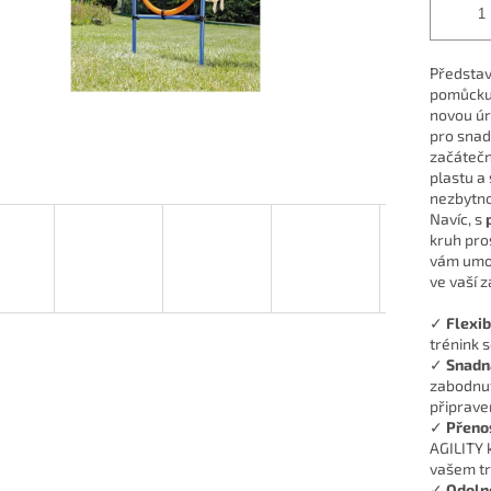
Předsta
pomůcku 
novou úr
pro snad
začátečn
plastu a
nezbytno
Navíc, s
kruh pros
vám umož
ve vaší 
✓
Flexib
trénink 
✓
Snadn
zabodnut
připrave
✓
Přeno
AGILITY k
vašem tr
✓
Odoln