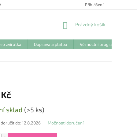
ANY OSOBNÍCH ÚDAJŮ
Přihlášení
NÁKUPNÍ
Prázdný košík
KOŠÍK
ro zvířátka
Doprava a platba
Věrnostní program
Kon
 Kč
ní sklad
(>5 ks)
oručit do:
12.8.2026
Možnosti doručení