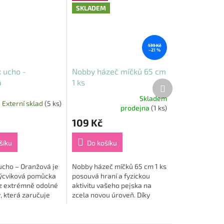
SKLADEM
139 Kč
–21 %
 ucho -
Nobby házeč míčků 65 cm
á
1 ks
Další
produkt
Skladem
Externí sklad
(5 ks)
Průměrné
prodejna
(1 ks)
hodnocení
109 Kč
produktu
je
5,0
šíku
Do košíku
z
5
ucho – Oranžová je
Nobby házeč míčků 65 cm 1 ks
hvězdiček.
výcviková pomůcka
posouvá hraní a fyzickou
z extrémně odolné
aktivitu vašeho pejska na
, která zaručuje
zcela novou úroveň. Díky
votnost a
tomuto inovativnímu nástroji
st 🐕💧. Díky
můžete míče házet daleko a s
ným popruhovým...
minimálním...