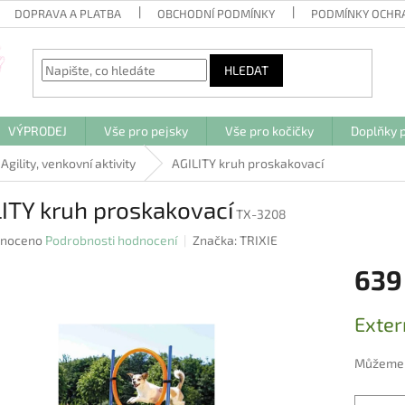
DOPRAVA A PLATBA
OBCHODNÍ PODMÍNKY
PODMÍNKY OCHR
HLEDAT
VÝPRODEJ
Vše pro pejsky
Vše pro kočičky
Doplňky p
Agility, venkovní aktivity
AGILITY kruh proskakovací
ITY kruh proskakovací
TX-3208
né
noceno
Podrobnosti hodnocení
Značka:
TRIXIE
ení
639
u
Měrná
Exter
cena:
ek.
Můžeme d