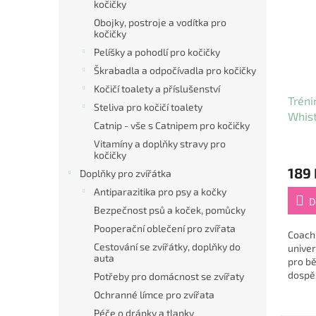
kočičky
Obojky, postroje a vodítka pro
kočičky
Pelíšky a pohodlí pro kočičky
Škrabadla a odpočívadla pro kočičky
Kočičí toalety a příslušenství
Tréni
Steliva pro kočičí toalety
Whis
Catnip - vše s Catnipem pro kočičky
Vitamíny a doplňky stravy pro
kočičky
189 
Doplňky pro zvířátka
Antiparazitika pro psy a kočky
D
Bezpečnost psů a koček, pomůcky
Pooperační oblečení pro zvířata
Coachi
Cestování se zvířátky, doplňky do
univer
auta
pro bě
dospěl
Potřeby pro domácnost se zvířaty
odoln
Ochranné límce pro zvířata
prová
Péče o drápky a tlapky
délkou