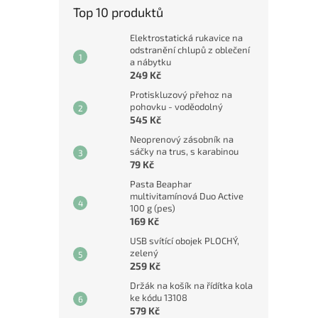
Top 10 produktů
Elektrostatická rukavice na
odstranění chlupů z oblečení
a nábytku
249 Kč
Protiskluzový přehoz na
pohovku - voděodolný
545 Kč
Neoprenový zásobník na
sáčky na trus, s karabinou
79 Kč
Pasta Beaphar
multivitamínová Duo Active
100 g (pes)
169 Kč
USB svítící obojek PLOCHÝ,
zelený
259 Kč
Držák na košík na řídítka kola
ke kódu 13108
579 Kč