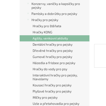
n
Konzervy, vaničky a kapsičky pro
e
pejsky
l
Pamlsky a dobrůtky pro pejsky
Hračky pro pejsky
Hračky pro štěňata
Hračky KONG
Agility, venkovní aktivity
Dentální hračky pro pejsky
Dřevěné hračky pro pejsky
Gumové hračky pro pejsky
Házedla a frisbee pro pejsky
Hračky do vody pro psy
Interaktivní hračky pro pejsky,
hlavolamy
Kousací hračky pro pejsky
Plyšové hračky pro pejsky
Míčky pro pejsky
Uzle a přetahovadla pro pejsky