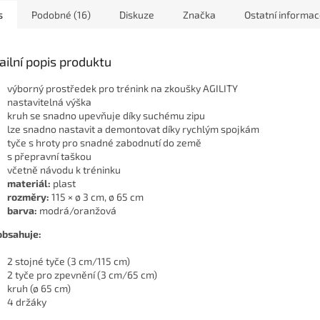
s
Podobné (16)
Diskuze
Značka
Ostatní informa
ailní popis produktu
výborný prostředek pro trénink na zkoušky AGILITY
nastavitelná výška
kruh se snadno upevňuje díky suchému zipu
lze snadno nastavit a demontovat díky rychlým spojkám
tyče s hroty pro snadné zabodnutí do země
s přepravní taškou
včetně návodu k tréninku
materiál:
plast
rozměry:
115 × ø 3 cm, ø 65 cm
barva:
modrá/oranžová
obsahuje:
2 stojné tyče (3 cm/115 cm)
2 tyče pro zpevnění (3 cm/65 cm)
kruh (ø 65 cm)
4 držáky