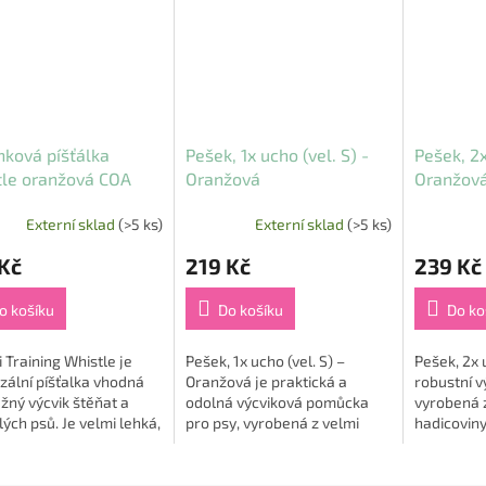
nková píšťálka
Pešek, 1x ucho (vel. S) -
Pešek, 2x
tle oranžová COA
Oranžová
Oranžov
Externí sklad
(>5 ks)
Externí sklad
(>5 ks)
Kč
219 Kč
239 Kč
o košíku
Do košíku
Do ko
 Training Whistle je
Pešek, 1x ucho (vel. S) –
Pešek, 2x 
zální píšťalka vhodná
Oranžová je praktická a
robustní 
žný výcvik štěňat a
odolná výcviková pomůcka
vyrobená 
ých psů. Je velmi lehká,
pro psy, vyrobená z velmi
hadicoviny
á a opatřená reflexním
pevné hadicoviny, která je
dlouhou ži
zkem s nastavitelnou
známá svou odolností a
voděodolno
 pro...
voděodolností 💪💧. Díky...
dvěma pev