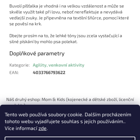
Buvolí píšťalka je vhodná i na velkou vzdálenost a může se
skvěle využít také při lovu, neboť nereflektuje a nevydává
vedlejší zvuky. Je připevněna na textilní šňůrce, pomocí které
se pověsí na krk.
Dbejte prosím na to, že lehké tóny jsou zcela vystačující a
silné pískání by mohlo psa polekat.
Doplňkové parametry
Kategorie
:
Agility, venkovní aktivity
EAN
:
4033766793622
Z
á
Náš druhý eshop: Mom & Kids (kojenecké a dětské zboží, licenční
p
produkty)
a
Tento web používá soubory cookie. Dalším procházením
t
tohoto webu vyjadřujete souhlas s jejich používáním..
í
Více informací
zde
.