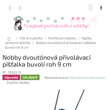
Přejít
NÁKUP
na
obsah
KOŠÍK
Domů
/
Vše pro pejsky
/
Hračky pro pejsky
/
Agility,
venkovní aktivity
/
Nobby dvoutónová přivolávací píšťalka
buvolí roh 9 cm
Nobby dvoutónová přivolávací
píšťalka buvolí roh 9 cm
PC-79362/S
Průměrné
Neohodnoceno
Podrobnosti hodnocení
Výprodej
SKLADEM
hodnocení
Značka:
Nobby
produktu
je
0,0
z
5
hvězdiček.