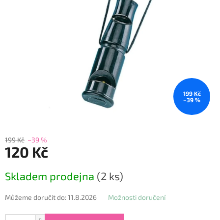
199 Kč
–39 %
199 Kč
–39 %
120 Kč
Měrná
Skladem prodejna
(2 ks)
cena:
Můžeme doručit do:
11.8.2026
Možnosti doručení