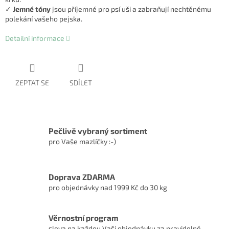
✓
Jemné tóny
jsou příjemné pro psí uši a zabraňují nechtěnému
polekání vašeho pejska.
Detailní informace
ZEPTAT SE
SDÍLET
Pečlivě vybraný sortiment
pro Vaše mazlíčky :-)
Doprava ZDARMA
pro objednávky nad 1999 Kč do 30 kg
Věrnostní program
sleva na každou Vaši objednávku za pravidelné