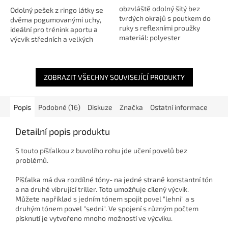
obzvláště odolný šitý bez
Odolný pešek z ringo látky se
tvrdých okrajů s poutkem do
dvěma pogumovanými uchy,
ruky s reflexními proužky
ideální pro trénink aportu a
materiál: polyester
výcvik středních a velkých
barva: oranžová
psůPešek z pevné ringo látky
je ideální pomůckou pro
výcvik,...
ZOBRAZIT VŠECHNY SOUVISEJÍCÍ PRODUKTY
Popis
Podobné (16)
Diskuze
Značka
Ostatní informace
Detailní popis produktu
S touto píšťalkou z buvolího rohu jde učení povelů bez
problémů.
Píšťalka má dva rozdílné tóny- na jedné straně konstantní tón
a na druhé vibrující triller. Toto umožňuje cílený výcvik.
Můžete například s jedním tónem spojit povel "lehni" a s
druhým tónem povel "sedni". Ve spojení s různým počtem
písknutí je vytvořeno mnoho možností ve výcviku.