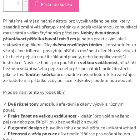
Přidat do košíku
Přinášíme vám jedinečný nástroj pro výcvik vašeho pejska, který
zásadně změní váš přístup k tréninku a posílí vzájemnou komunikaci
mezi vámi a vaším čtyřnohým přítelem.
Nobby dvoutónová
přivolávací píšťalka buvolí roh 9 cm
je nejen praktickým, ale i
stylovým doplňkem. Díky
dvěma rozdílným tónům
- konstantnímu a
vibrujícímu trilleru - poskytuje píšťalka možnost cíleného výcviku, ať
už chcete pejska naučit základní povely, nebo komplikovanější
instrukce. Navíc se hodí i pro použití na
velkou vzdálenost
, ať už při
běžném volání vašeho pejska nebo při speciálních příležitostech
jako je lov.
Textilní šňůrka
pro snadné nošení kolem krku zajišťuje,
že budete mít píšťalku vždy po ruce, kdykoliv ji budete potřebovat.
Proč se nám tento výrobek líbí?
✓
Dvě různé tóny
umožňují efektivní a cílený výcvik s různými
povel.
✓
Praktičnost na velkou vzdálenost
- ideální pro volání vašeho
pejska nebo použití při lovu bez vedlejších zvuků.
✓
Elegantní design
z buvolího rohu dodává píšťalce unikátní vzhled.
✓
Přenosná a vždy po ruce
díky textilní šňůrce pro nošení kolem
krku.