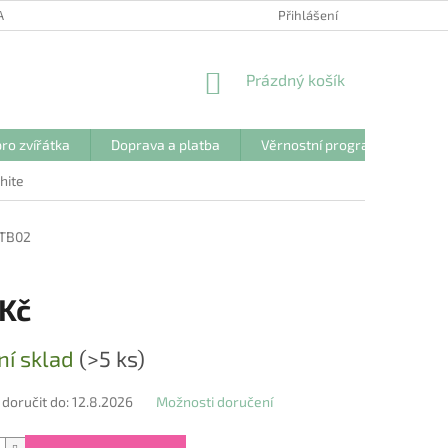
ANY OSOBNÍCH ÚDAJŮ
Přihlášení
NÁKUPNÍ
Prázdný košík
KOŠÍK
ro zvířátka
Doprava a platba
Věrnostní program
Kon
hite
TB02
 Kč
ní sklad
(>5 ks)
oručit do:
12.8.2026
Možnosti doručení