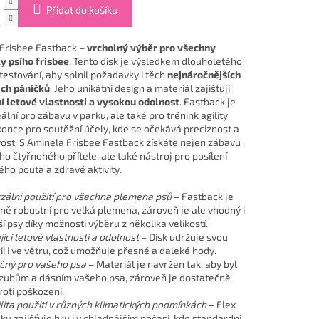
Přidat do košíku
Frisbee Fastback –
vrcholný výběr pro všechny
y psího frisbee
. Tento disk je výsledkem dlouholetého
testování, aby splnil požadavky i těch
nejnáročnějších
jich páníčků
. Jeho unikátní design a materiál zajišťují
í letové vlastnosti a vysokou odolnost
. Fastback je
ální pro zábavu v parku, ale také pro trénink agility
once pro soutěžní účely, kde se očekává preciznost a
vost. S Aminela Frisbee Fastback získáte nejen zábavu
o čtyřnohého přítele, ale také nástroj pro posílení
ho pouta a zdravé aktivity.
zální použití pro všechna plemena psů
– Fastback je
ně robustní pro velká plemena, zároveň je ale vhodný i
 psy díky možnosti výběru z několika velikostí.
jící letové vlastnosti a odolnost
– Disk udržuje svou
ii i ve větru, což umožňuje přesné a daleké hody.
čný pro vašeho psa
– Materiál je navržen tak, aby byl
 zubům a dásním vašeho psa, zároveň je dostatečně
roti poškození.
ilita použití v různých klimatických podmínkách
– Flex
ku zajišťuje hru i v chladnějším počasí, kde standardní