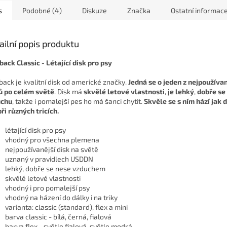
vzdálenosti...
s
Podobné (4)
Diskuze
Značka
Ostatní informac
ailní popis produktu
back Classic - Létající disk pro psy
back je kvalitní disk od americké značky.
Jedná se o jeden z nejpoužíva
ů po celém světě
. Disk má
skvělé letové vlastnosti
,
je lehký
,
dobře se 
uchu
, takže i pomalejší pes ho má šanci chytit.
Skvěle se s ním hází jak 
při různých tricích.
létající disk pro psy
vhodný pro všechna plemena
nejpoužívanější disk na světě
uznaný v pravidlech USDDN
lehký, dobře se nese vzduchem
skvělé letové vlastnosti
vhodný i pro pomalejší psy
vhodný na házení do dálky i na triky
varianta: classic (standard), flex a mini
barva classic - bílá, černá, fialová
barva flex - světle fialová, světle modrá