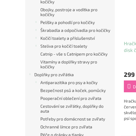
kočičky
Obojky, postroje a vodítka pro
kočičky
Pelíšky a pohodlí pro kočičky
Škrabadla a odpočívadla pro kočičky
Kočičí toalety a příslušenství
Hračk
Steliva pro kočičí toalety
disk 
Catnip - vše s Catnipem pro kočičky
Pitc
Vitamíny a doplňky stravy pro
kočičky
299
Doplňky pro zvířátka
Antiparazitika pro psy a kočky
D
Bezpečnost psů a koček, pomůcky
Pooperační oblečení pro zvířata
Hračka
Cestování se zvířátky, doplňky do
červe
auta
skvěl
psí sp
Potřeby pro domácnost se zvířaty
běhání
Ochranné límce pro zvířata
zábavu
Péče o drápky a tlapky
talíř j