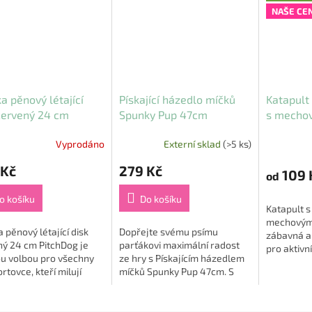
NAŠE CE
a pěnový létající
Pískající házedlo míčků
Katapult
červený 24 cm
Spunky Pup 47cm
s mecho
hDog
TRIXIE
Vyprodáno
Externí sklad
(>5 ks)
Průměrné
hodnocení
 Kč
279 Kč
produktu
109 
od
je
5,0
o košíku
Do košíku
Katapult s
z
mechovým 
5
 pěnový létající disk
Dopřejte svému psímu
zábavná a
hvězdiček.
ný 24 cm PitchDog je
parťákovi maximální radost
pro aktivní
ou volbou pro všechny
ze hry s Pískajícím házedlem
aportován
ortovce, kteří milují
míčků Spunky Pup 47cm. S
míčku, kte
, chytání a vodní
tímto inovativním
hračka...
 🐶🛸. Tento frisbee
příslušenstvím dokážete
e navržen...
hodit tenisák až do