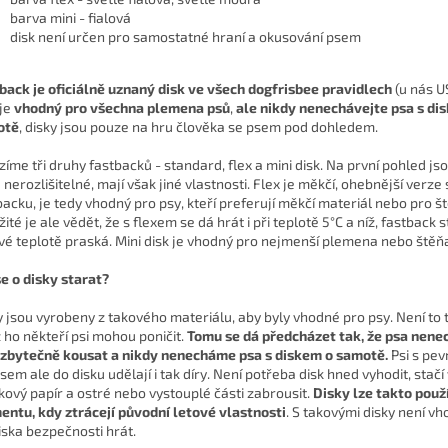
barva mini - fialová
disk není určen pro samostatné hraní a okusování psem
back je oficiálně uznaný disk ve všech dogfrisbee pravidlech
(u nás U
 je
vhodný pro všechna plemena psů
,
ale nikdy nenechávejte psa s di
otě
, disky jsou pouze na hru člověka se psem pod dohledem.
zíme tři druhy fastbacků - standard, flex a mini disk. Na první pohled js
 nerozlišitelné, mají však jiné vlastnosti. Flex je měkčí, ohebnější verze
backu, je tedy vhodný pro psy, kteří preferují měkčí materiál nebo pro š
ité je ale vědět, že s flexem se dá hrát i při teplotě 5°C a níž, fastback 
vé teplotě praská. Mini disk je vhodný pro nejmenší plemena nebo štěň
se o disky starat?
y jsou vyrobeny z takového materiálu, aby byly vhodné pro psy. Není to t
ž ho někteří psi mohou poničit.
Tomu se dá předcházet tak, že psa nen
 zbytečně kousat a nikdy nenecháme psa s diskem o samotě.
Psi s pev
sem ale do disku udělají i tak díry. Není potřeba disk hned vyhodit, stačí 
kový papír a ostré nebo vystouplé části zabrousit.
Disky lze takto použ
ntu, kdy ztrácejí původní letové vlastnosti
. S takovými disky není vh
iska bezpečnosti hrát.