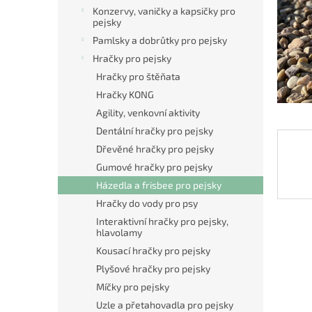
n
Konzervy, vaničky a kapsičky pro
e
pejsky
l
Pamlsky a dobrůtky pro pejsky
Hračky pro pejsky
Hračky pro štěňata
Hračky KONG
Agility, venkovní aktivity
Dentální hračky pro pejsky
Dřevěné hračky pro pejsky
Gumové hračky pro pejsky
Házedla a frisbee pro pejsky
Hračky do vody pro psy
Interaktivní hračky pro pejsky,
hlavolamy
Kousací hračky pro pejsky
Plyšové hračky pro pejsky
Míčky pro pejsky
Uzle a přetahovadla pro pejsky