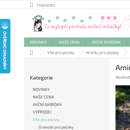
Přejít
735840103
na
obsah
NOVINKY
NAŠE CENA
AKČNÍ NABÍDKA
Domů
Vše pro pejsky
Hračky pro pejsky
P
Amin
o
Přeskočit
s
Kategorie
Průměr
Neohod
kategorie
t
hodnoc
r
produkt
NOVINKY
a
je
NAŠE CENA
n
0,0
AKČNÍ NABÍDKA
z
n
5
í
VÝPRODEJ
hvězdič
p
Vše pro pejsky
a
Granule pro pejsky