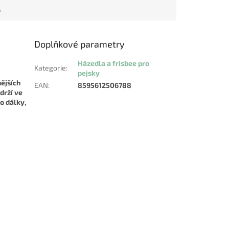
e
Doplňkové parametry
Házedla a frisbee pro
Kategorie
:
pejsky
nějších
EAN
:
8595612506788
drží ve
do dálky,