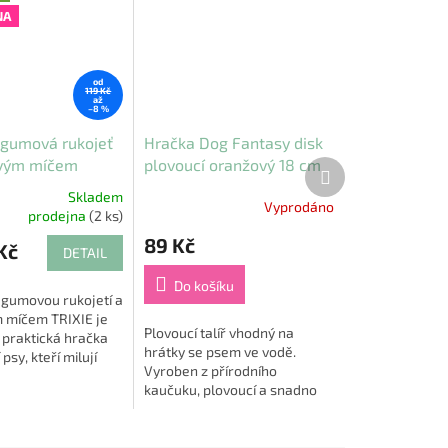
NA
od
119 Kč
až
–8 %
 gumová rukojeť
Hračka Dog Fantasy disk
vým míčem
plovoucí oranžový 18 cm
Další
produkt
Skladem
Vyprodáno
prodejna
(2 ks)
89 Kč
Kč
DETAIL
Do košíku
 gumovou rukojetí a
míčem TRIXIE je
Plovoucí talíř vhodný na
 praktická hračka
hrátky se psem ve vodě.
 psy, kteří milují
Vyroben z přírodního
í. 🐾 Díky pěnovému
kaučuku, plovoucí a snadno
rý plave na vodě, je
udržovatelný.