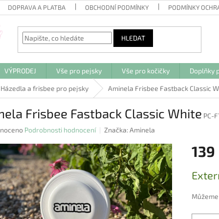
DOPRAVA A PLATBA
OBCHODNÍ PODMÍNKY
PODMÍNKY OCHR
HLEDAT
VÝPRODEJ
Vše pro pejsky
Vše pro kočičky
Doplňky p
Házedla a frisbee pro pejsky
Aminela Frisbee Fastback Classic W
ela Frisbee Fastback Classic White
PC-F
né
noceno
Podrobnosti hodnocení
Značka:
Aminela
ení
139
u
Měrná
Exter
cena:
ek.
Můžeme d