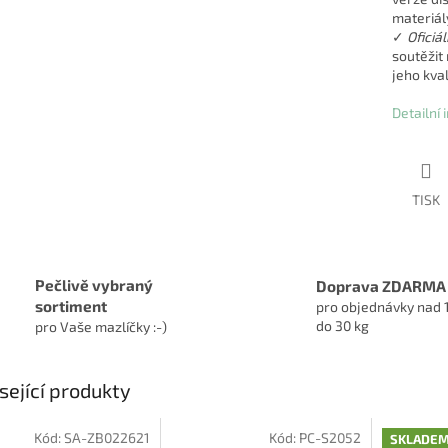
materiál
✓
Oficiá
soutěžit
jeho kval
Detailní
TISK
Pečlivě vybraný
Doprava ZDARMA
sortiment
pro objednávky nad 
do 30 kg
pro Vaše mazlíčky :-)
sející produkty
Kód:
SA-ZB022621
Kód:
PC-S2052
SKLADE