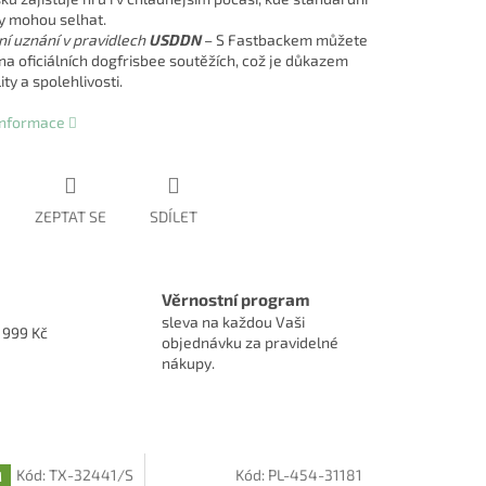
y mohou selhat.
lní uznání v pravidlech
USDDN
– S Fastbackem můžete
 na oficiálních dogfrisbee soutěžích, což je důkazem
ity a spolehlivosti.
 informace
ZEPTAT SE
SDÍLET
Věrnostní program
sleva na každou Vaši
1999 Kč
objednávku za pravidelné
nákupy.
Kód:
TX-32441/S
Kód:
PL-454-31181
M