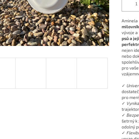
Aminela 
milovník
vývoje a 
psů a je
perfektn
nejen ide
nebo dok
spolehli
pro vašeh
vzájemné
✓
Univer
dostateč
pro menší
✓
Vynika
trajektor
✓
Bezpe
šetrný k
odolný p
✓
Flexib
verze dis