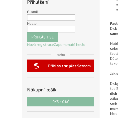
Přihlášení
E-mail
Fast
Heslo
Disk
sam
PŘIHLÁSIT SE
Nabí
Nová registrace
Zapomenuté heslo
sebe
fast
nebo
Důlež
tako
Přihlásit se přes Seznam
Jak 
Disk
tudí
Nákupní košík
disk
záku
0
KS /
0 KČ
smir
mome
hled