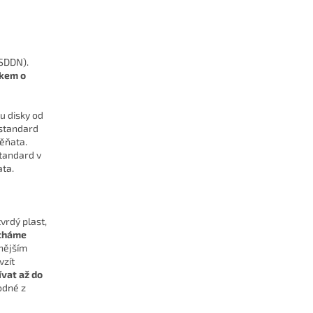
SDDN).
skem o
ou disky od
 standard
těňata.
standard v
ata.
vrdý plast,
echáme
nějším
vzít
ívat až do
odné z