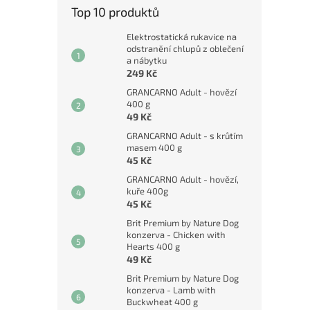
Top 10 produktů
Elektrostatická rukavice na
odstranění chlupů z oblečení
a nábytku
249 Kč
GRANCARNO Adult - hovězí
400 g
49 Kč
GRANCARNO Adult - s krůtím
masem 400 g
45 Kč
GRANCARNO Adult - hovězí,
kuře 400g
45 Kč
Brit Premium by Nature Dog
konzerva - Chicken with
Hearts 400 g
49 Kč
Brit Premium by Nature Dog
konzerva - Lamb with
Buckwheat 400 g