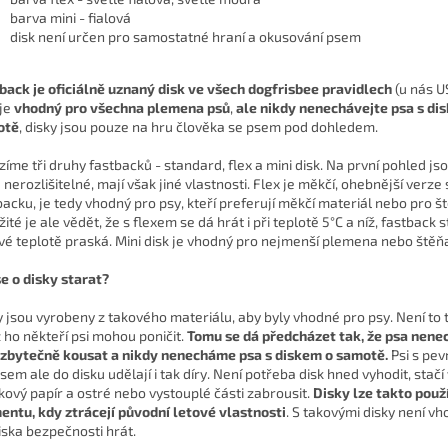
barva mini - fialová
disk není určen pro samostatné hraní a okusování psem
back je oficiálně uznaný disk ve všech dogfrisbee pravidlech
(u nás U
 je
vhodný pro všechna plemena psů
,
ale nikdy nenechávejte psa s di
otě
, disky jsou pouze na hru člověka se psem pod dohledem.
zíme tři druhy fastbacků - standard, flex a mini disk. Na první pohled js
 nerozlišitelné, mají však jiné vlastnosti. Flex je měkčí, ohebnější verze
backu, je tedy vhodný pro psy, kteří preferují měkčí materiál nebo pro š
ité je ale vědět, že s flexem se dá hrát i při teplotě 5°C a níž, fastback 
vé teplotě praská. Mini disk je vhodný pro nejmenší plemena nebo štěň
se o disky starat?
y jsou vyrobeny z takového materiálu, aby byly vhodné pro psy. Není to t
ž ho někteří psi mohou poničit.
Tomu se dá předcházet tak, že psa nen
 zbytečně kousat a nikdy nenecháme psa s diskem o samotě.
Psi s pev
sem ale do disku udělají i tak díry. Není potřeba disk hned vyhodit, stačí 
kový papír a ostré nebo vystouplé části zabrousit.
Disky lze takto použ
ntu, kdy ztrácejí původní letové vlastnosti
. S takovými disky není vh
iska bezpečnosti hrát.