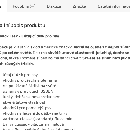
vzdálenosti
s
Podobné (4)
Diskuze
Značka
Ostatní informac
ailní popis produktu
back Flex - Létající disk pro psy
back je kvalitní disk od americké značky.
Jedná se o jeden z nejpoužíva
ů po celém světě
. Disk má
skvělé letové vlastnosti
,
je lehký
,
dobře se 
uchu
, takže i pomalejší pes ho má šanci chytit.
Skvěle se s ním hází jak 
při různých tricích.
létající disk pro psy
vhodný pro všechna plemena
nejpoužívanější disk na světě
uznaný v pravidlech USDDN
lehký, dobře se nese vzduchem
skvělé letové vlastnosti
vhodný i pro pomalejší psy
vhodný na házení do dálky i na triky
varianta: classic (standard), flex a mini
barva classic - bílá, černá, fialová
barva flex - světle fialová, světle modrá