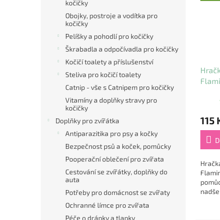
kočičky
Obojky, postroje a vodítka pro
kočičky
Pelíšky a pohodlí pro kočičky
Škrabadla a odpočívadla pro kočičky
Kočičí toalety a příslušenství
Hračk
Steliva pro kočičí toalety
Flam
Catnip - vše s Catnipem pro kočičky
bare
Vitamíny a doplňky stravy pro
kočičky
115 
Doplňky pro zvířátka
Antiparazitika pro psy a kočky
D
Bezpečnost psů a koček, pomůcky
Pooperační oblečení pro zvířata
Hračk
Cestování se zvířátky, doplňky do
Flamin
auta
pomůc
nadše
Potřeby pro domácnost se zvířaty
aktivn
Ochranné límce pro zvířata
této p
Péče o drápky a tlapky
míček 