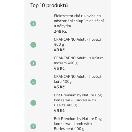
Top 10 produktů
Elektrostatická rukavice na
odstranění chlupů z oblečení
a nábytku
249 Kč
GRANCARNO Adult - hovězí
400 g
49 Kč
GRANCARNO Adult - s krůtím
masem 400 g
45 Kč
GRANCARNO Adult - hovězí,
kuře 400g
45 Kč
Brit Premium by Nature Dog
konzerva - Chicken with
Hearts 400 g
49 Kč
Brit Premium by Nature Dog
konzerva - Lamb with
Buckwheat 400 g