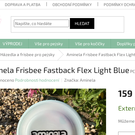
DOPRAVA A PLATBA
OBCHODNÍ PODMÍNKY
PODMÍNKY OCHR
HLEDAT
VÝPRODEJ
Vše pro pejsky
Vše pro kočičky
Doplňky p
Házedla a frisbee pro pejsky
Aminela Frisbee Fastback Flex Ligh
ela Frisbee Fastback Flex Light Blue
PC
né
noceno
Podrobnosti hodnocení
Značka:
Aminela
ení
159
u
Měrná
Exter
cena:
ek.
Můžeme d