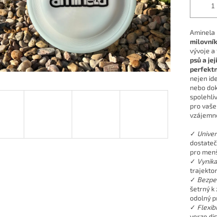
Aminela 
milovník
vývoje a 
psů a je
perfektn
nejen ide
nebo dok
spolehli
pro vašeh
vzájemné
✓
Univer
dostateč
pro menší
✓
Vynika
trajektor
✓
Bezpe
šetrný k
odolný p
✓
Flexib
verze dis