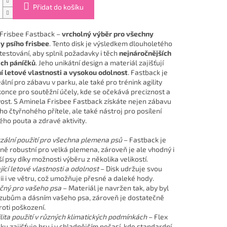
Přidat do košíku
Frisbee Fastback –
vrcholný výběr pro všechny
y psího frisbee
. Tento disk je výsledkem dlouholetého
testování, aby splnil požadavky i těch
nejnáročnějších
jich páníčků
. Jeho unikátní design a materiál zajišťují
í letové vlastnosti a vysokou odolnost
. Fastback je
ální pro zábavu v parku, ale také pro trénink agility
once pro soutěžní účely, kde se očekává preciznost a
vost. S Aminela Frisbee Fastback získáte nejen zábavu
o čtyřnohého přítele, ale také nástroj pro posílení
ho pouta a zdravé aktivity.
zální použití pro všechna plemena psů
– Fastback je
ně robustní pro velká plemena, zároveň je ale vhodný i
 psy díky možnosti výběru z několika velikostí.
jící letové vlastnosti a odolnost
– Disk udržuje svou
ii i ve větru, což umožňuje přesné a daleké hody.
čný pro vašeho psa
– Materiál je navržen tak, aby byl
 zubům a dásním vašeho psa, zároveň je dostatečně
roti poškození.
ilita použití v různých klimatických podmínkách
– Flex
ku zajišťuje hru i v chladnějším počasí, kde standardní