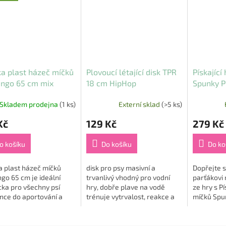
a plast házeč míčků
Plovoucí létající disk TPR
Pískající
ingo 65 cm mix
18 cm HipHop
Spunky 
v
Skladem prodejna
(1 ks)
Externí sklad
(>5 ks)
Kč
129 Kč
279 Kč
o košíku
Do košíku
Do ko
a plast házeč míčků
disk pro psy masivní a
Dopřejte 
go 65 cm je ideální
trvanlivý vhodný pro vodní
parťákovi
ka pro všechny psí
hry, dobře plave na vodě
ze hry s P
nce do aportování a
trénuje vytrvalost, reakce a
míčků Spu
ího pohybu 🐶🎾. Díky
rychlost psa snižuje riziko
tímto inov
raktické hračce hodíte
zranění materiál:
příslušen
mnohem dál a...
termoplastická guma...
hodit teni