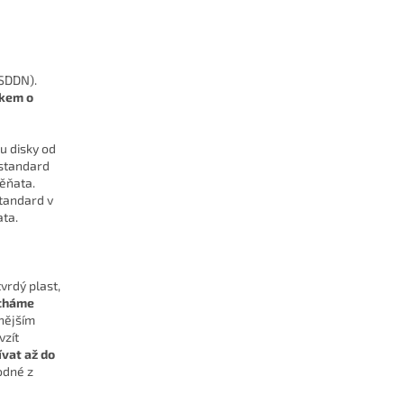
SDDN).
skem o
ou disky od
 standard
těňata.
standard v
ata.
vrdý plast,
echáme
nějším
vzít
ívat až do
odné z