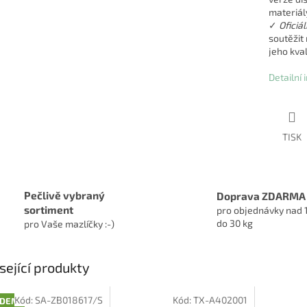
materiál
✓
Oficiá
soutěžit
jeho kval
Detailní
TISK
Pečlivě vybraný
Doprava ZDARMA
sortiment
pro objednávky nad 
do 30 kg
pro Vaše mazlíčky :-)
sející produkty
Kód:
SA-ZB018617/S
Kód:
TX-A402001
ADEM