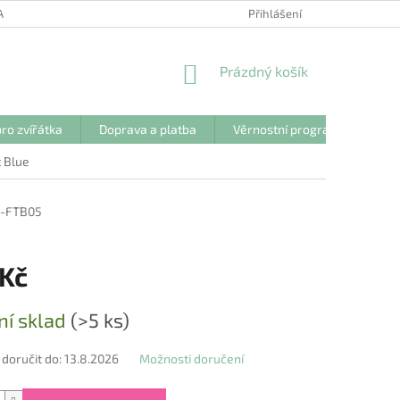
ANY OSOBNÍCH ÚDAJŮ
Přihlášení
NÁKUPNÍ
Prázdný košík
KOŠÍK
ro zvířátka
Doprava a platba
Věrnostní program
Kon
t Blue
-FTB05
 Kč
ní sklad
(>5 ks)
oručit do:
13.8.2026
Možnosti doručení