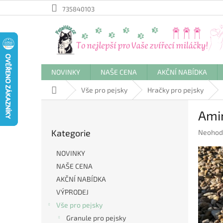
Přejít
735840103
na
obsah
NOVINKY
NAŠE CENA
AKČNÍ NABÍDKA
Domů
Vše pro pejsky
Hračky pro pejsky
P
Amin
o
Přeskočit
s
Kategorie
Průměr
Neohod
kategorie
t
hodnoc
r
produkt
NOVINKY
a
je
NAŠE CENA
n
0,0
AKČNÍ NABÍDKA
z
n
5
í
VÝPRODEJ
hvězdič
p
Vše pro pejsky
a
Granule pro pejsky