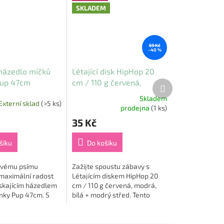
SKLADEM
59 Kč
–40 %
 házedlo míčků
Létající disk HipHop 20
Pup 47cm
cm / 110 g červená,
Další
produkt
modrá, bílá + modrý střed
Skladem
Externí sklad
(>5 ks)
Průměrné
prodejna
(1 ks)
hodnocení
35 Kč
produktu
je
5,0
šíku
Do košíku
z
5
svému psímu
Zažijte spoustu zábavy s
hvězdiček.
 maximální radost
Létajícím diskem HipHop 20
ískajícím házedlem
cm / 110 g červená, modrá,
nky Pup 47cm. S
bílá + modrý střed. Tento
ativním
unikátní létací disk je navržen
stvím dokážete
tak, aby poskytl nekonečné
sák až do
hodiny...