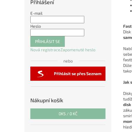
Přihlášení
E-mail
Fast
Heslo
Disk
sam
PŘIHLÁSIT SE
Nabí
Nová registrace
Zapomenuté heslo
sebe
fast
nebo
Důlež
tako
Přihlásit se přes Seznam
Jak 
Disk
tudí
Nákupní košík
disk
záku
0
KS /
0 KČ
smir
mome
hled