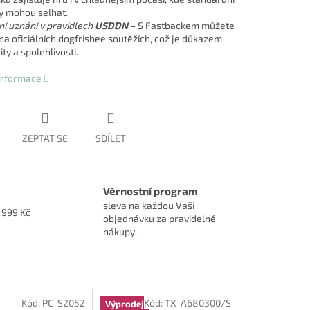
y mohou selhat.
lní uznání v pravidlech
USDDN
– S Fastbackem můžete
 na oficiálních dogfrisbee soutěžích, což je důkazem
ity a spolehlivosti.
 informace
ZEPTAT SE
SDÍLET
Věrnostní program
sleva na každou Vaši
1999 Kč
objednávku za pravidelné
nákupy.
Kód:
PC-S2052
Kód:
TX-A680300/S
Výprodej