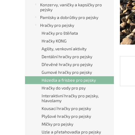
n
Konzervy, vaničky a kapsičky pro
e
pejsky
l
Pamlsky a dobrůtky pro pejsky
Hračky pro pejsky
Hračky pro štěňata
Hračky KONG
Agility, venkovní aktivity
Dentální hračky pro pejsky
Dřevěné hračky pro pejsky
Gumové hračky pro pejsky
Házedla a frisbee pro pejsky
Hračky do vody pro psy
Interaktivní hračky pro pejsky,
hlavolamy
Kousací hračky pro pejsky
Plyšové hračky pro pejsky
Míčky pro pejsky
Uzle a přetahovadla pro pejsky