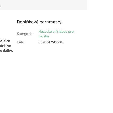
...
e
Doplňkové parametry
Házedla a frisbee pro
Kategorie
:
pejsky
nějších
EAN
:
8595612506818
drží ve
do dálky,