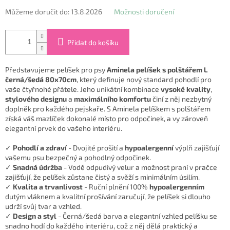
Můžeme doručit do:
13.8.2026
Možnosti doručení
Přidat do košíku
Představujeme pelíšek pro psy
Aminela pelíšek s polštářem L
černá/šedá 80x70cm
, který definuje nový standard pohodlí pro
vaše čtyřnohé přátele. Jeho unikátní kombinace
vysoké kvality
,
stylového designu
a
maximálního komfortu
činí z něj nezbytný
doplněk pro každého pejskaře. S Aminela pelíškem s polštářem
získá váš mazlíček dokonalé místo pro odpočinek, a vy zároveň
elegantní prvek do vašeho interiéru.
✓
Pohodlí a zdraví
- Dvojité prošití a
hypoalergenní
výplň zajišťují
vašemu psu bezpečný a pohodlný odpočinek.
✓
Snadná údržba
- Vodě odpudivý velur a možnost praní v pračce
zajišťují, že pelíšek zůstane čistý a svěží s minimálním úsilím.
✓
Kvalita a trvanlivost
- Ruční plnění 100%
hypoalergenním
dutým vláknem a kvalitní prošívání zaručují, že pelíšek si dlouho
udrží svůj tvar a vzhled.
✓
Design a styl
- Černá/šedá barva a elegantní vzhled pelíšku se
snadno hodí do každého interiéru, což z něj dělá praktický a