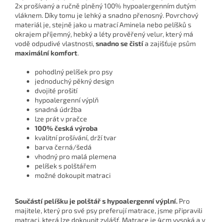
2x prošívaný a ručně plněný 100% hypoalergenním dutým
vláknem. Díky tomu je lehký a snadno přenosný. Povrchový
materiál je, stejně jako u matrací Aminela nebo pelíšků s
okrajem příjemný, hebký a léty prověřený velur, který má
vodě odpudivé vlastnosti,
snadno se čistí
a zajišťuje psům
maximální komfort
.
pohodlný pelíšek pro psy
jednoduchý pěkný design
dvojité prošití
hypoalergenní výplň
snadná údržba
lze prát v pračce
100% česká výroba
kvalitní prošívání, drží tvar
barva černá/šedá
vhodný pro malá plemena
pelíšek s polštářem
možné dokoupit matraci
Součástí pelíšku je polštář s hypoalergenní výplní.
Pro
majitele, který pro své psy preferují matrace, jsme připravili
matraci, která lze dokoupit zvlášť. Matrace je 4cm vysoká a v