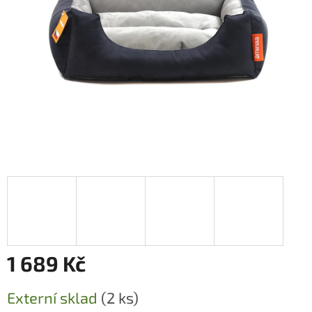
1 689 Kč
Měrná
Externí sklad
(2 ks)
cena: