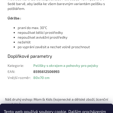
šedé barvě, aby ladila ke všem barevným variantám pelíšku s
polštářem.
Údržba :
praní do max. 30°C
nepoužívat bělící prostředky
nepoužívat avivážní prostředky
nežehlit
po vyprání zavěsit a nechat volně proschnout
Doplňkové parametry
Kategorie
:
Pelíšky s okrajem a pohovky pro pejsky
EAN
:
8595612506993
Vnější rozměr
:
80x70 cm
Z
á
Náš druhý eshop: Mom & Kids (kojenecké a dětské zboží, licenční
p
produkty)
a
Tento web používá soubory cookie. Dalším procházením