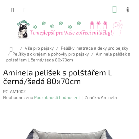
Přejít
NÁKUP
na
obsah
KOŠÍK
Domů
/
Vše pro pejsky
/
Pelíšky, matrace a deky pro pejsky
/
Pelíšky s okrajem a pohovky pro pejsky
/
Aminela pelíšek s
polštářem L černá/šedá 80x70cm
Aminela pelíšek s polštářem L
černá/šedá 80x70cm
PC-AM1002
Průměrné
Neohodnoceno
Podrobnosti hodnocení
Značka:
Aminela
hodnocení
produktu
je
0,0
z
5
hvězdiček.