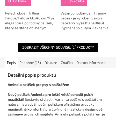
Do košíku
Do košíku
Pelech obdélník Rina
Velmi pohodlný osmihranný
fialová/fialová 60x40 cm 💜 je
pelíšek je vyroben z extra
elegantní a pohodlný pelíšek,
hebkého plyše (flanelflísu)
který se stane oblíbeným
vyplněného dutým vláknem a
místem k odpočinku vašeho
tuhým molitanem. Dno je
čtyřnohého mazlíčka 🐶🐱.
z nepromokavého materiálu.
Tento praktický a...
Součástí...
ZOBRAZIT VŠECHNY SOUVISEJÍCÍ PRODUKTY
Popis
Podobné (16)
Diskuze
Značka
Ostatní informace
Detailní popis produktu
Aminela pelíšek pro psy s polštářem
Nový pelíšek Aminela pro ještě větší pohodlí psích
mazlíčků
! Sestavte si vlastní variantu pelíšku s polštářem
nebo s matrací. S novým pelíškem přinášíme produkt
maximálně komfortní
pro čtyřnohé mazlíčky a
designově
zajímavý
pro jejich majitele. Aminela pelíšek s polštářem je