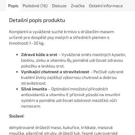
Popis
Podobné (16)
Diskuze
Značka
Ostatní informace
Detailní popis produktu
Kompletní a vyvážené suché krmivo s drůbežím masem
určené pro dospělé psy malých a středních plemen s
hmotností 1–30 kg.
Zdravá kůže a srst
– Vyvážená směs mastných kyselin,
biotinu, zinku a vitamínu B
pomáhá udržovat zdravou
6
pokožku a lesklou srst.
Vynikající chutnost a stravitelnost
– Pečlivě vybrané
kvalitní živiny zajišťují výbornou chutnost a dobrou
stravitelnost.
Silná imunita
– Optimální množství přírodních
antioxidantů a vitamínu E příznivě působí na imunitní
systém a pomáhá udržovat odolnost mazlíčků vůči
nemocem.
Složení
:
dehydrované drůbeží maso, kukuřice, tritikale, masová
moučka, pšeničné otruby, drůbeží tuk, řepné cukrovarské