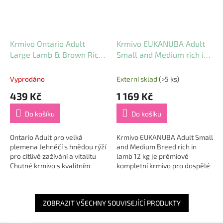
Krmivo Ontario Adult
Krmivo EUKANUBA Adult
Large Lamb & Brown Rice
Small and Medium rich in
2,25 kg
lamb 12 kg
Vyprodáno
Externí sklad
(>5 ks)
439 Kč
1 169 Kč
Do košíku
Do košíku
Ontario Adult pro velká
Krmivo EUKANUBA Adult Small
plemena Jehněčí s hnědou rýží
and Medium Breed rich in
pro citlivé zažívání a vitalitu
lamb 12 kg je prémiové
Chutné krmivo s kvalitním
kompletní krmivo pro dospělé
jehněčím masem a hnědou
psy malých a středních
rýží je ideální volbou pro...
plemen, postavené na
vědecky ověřené výživě...
ZOBRAZIT VŠECHNY SOUVISEJÍCÍ PRODUKTY