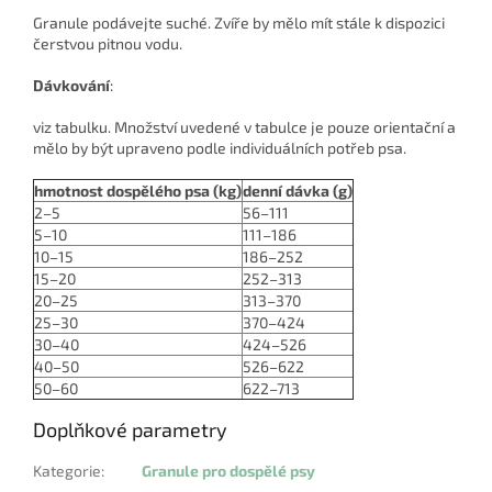
Granule podávejte suché. Zvíře by mělo mít stále k dispozici
čerstvou pitnou vodu.
Dávkování
:
viz tabulku. Množství uvedené v tabulce je pouze orientační a
mělo by být upraveno podle individuálních potřeb psa.
hmotnost dospělého psa (kg)
denní dávka (g)
2–5
56–111
5–10
111–186
10–15
186–252
15–20
252–313
20–25
313–370
25–30
370–424
30–40
424–526
40–50
526–622
50–60
622–713
Doplňkové parametry
Kategorie
:
Granule pro dospělé psy