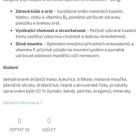
Zdravá kůže a srst
– Vyvážená směs mastných kyselin,
biotinu, zinku a vitamínu B
pomáhá udržovat zdravou
6
pokožku a lesklou srst.
Vynikající chutnost a stravitelnost
– Pečlivě vybrané kvalitní
živiny zajišťují výbornou chutnost a dobrou stravitelnost.
Silná imunita
– Optimální množství přírodních antioxidantů a
vitamínu E příznivě působí na imunitní systém a pomáhá
udržovat odolnost mazlíčků vůči nemocem.
Složení
:
dehydrované drůbeží maso, kukuřice, tritikale, masová moučka,
pšeničné otruby, drůbeží tuk, řepné cukrovarské řízky, produkty
zpracování bylin 0,1 % (tymián, šalvěj, petržel, oregano), minerály.
Detailní informace
ZEPTAT SE
SDÍLET