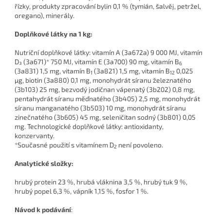
řízky, produkty zpracování bylin 0,1 % (tymián, šalvěj, petržel,
oregano), minerály.
Doplňkové látky na 1 kg:
Nutriční doplňkové látky: vitamín A (3a672a) 9 000 MJ, vitamín
D₃ (3a671)* 750 MJ, vitamín E (3a700) 90 mg, vitamín B
6
(3a831) 1,5 mg, vitamín B
(3a821) 1,5 mg, vitamín B
0,025
1
12
µg, biotin (3a880) 0,1 mg, monohydrát síranu železnatého
(3b103) 25 mg, bezvodý jodičnan vápenatý (3b202) 0,8 mg,
pentahydrát síranu měďnatého (3b405) 2,5 mg, monohydrát
síranu manganatého (3b503) 10 mg, monohydrát síranu
zinečnatého (3b605) 45 mg, seleničitan sodný (3b801) 0,05
mg. Technologické doplňkové látky: antioxidanty,
konzervanty.
*Současné použití s vitamínem D
není povoleno.
2
Analytické složky:
hrubý protein 23 %, hrubá vláknina 3,5 %, hrubý tuk 9 %,
hrubý popel 6,3 %, vápník 1,15 %, fosfor 1 %.
Návod k podávání
: