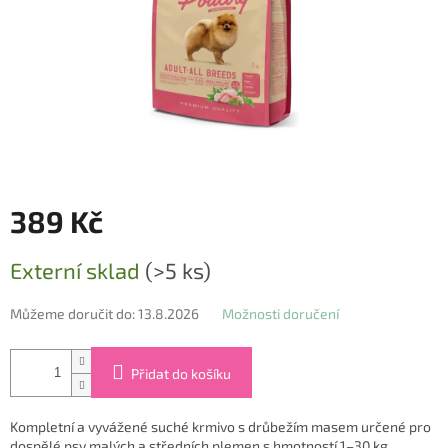
389 Kč
Měrná
Externí sklad
(>5 ks)
cena:
Můžeme doručit do:
13.8.2026
Možnosti doručení
Přidat do košíku
Kompletní a vyvážené suché krmivo s drůbežím masem určené pro
dospělé psy malých a středních plemen s hmotností 1–30 kg.