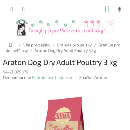
Přejít
NÁKUP
na
obsah
KOŠÍK
Domů
/
Vše pro pejsky
/
Granule pro pejsky
/
Granule pro
dospělé psy
/
Araton Dog Dry Adult Poultry 3 kg
Araton Dog Dry Adult Poultry 3 kg
SA-ZB029376
Průměrné
Neohodnoceno
Podrobnosti hodnocení
Značka:
Araton
hodnocení
produktu
je
0,0
z
5
hvězdiček.