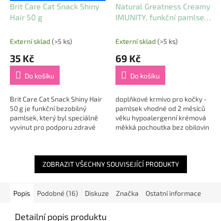
Brit Care Cat Snack Shiny
Natural Greatness Creamy
Hair 50 g
IMUNITY, funkční pamlsek
- kuře, tuňák, humr, 4 x 14
g
Externí sklad
(>5 ks)
Externí sklad
(>5 ks)
35 Kč
69 Kč
Do košíku
Do košíku
Brit Care Cat Snack Shiny Hair
doplňkové krmivo pro kočky -
50 g je funkční bezobilný
pamlsek vhodné od 2 měsíců
pamlsek, který byl speciálně
věku hypoalergenní krémová
vyvinut pro podporu zdravé
měkká pochoutka bez obilovin
kůže a krásné, lesklé srsti vaší
z kuřecího masa, tuňáka a
kočky ✨🐱. Tento měkký
humra nejvyšší kvality...
žvýkací...
ZOBRAZIT VŠECHNY SOUVISEJÍCÍ PRODUKTY
Popis
Podobné (16)
Diskuze
Značka
Ostatní informace
Detailní popis produktu