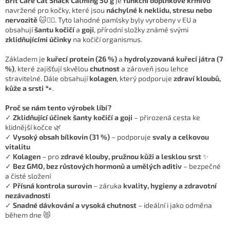
Brit Care Cat Snack Calming 50 g
je
funkční doplňkové krmivo
navržené pro kočky, které jsou
náchylné k neklidu, stresu nebo
nervozitě
🐱🧘‍♀️. Tyto lahodné pamlsky byly vyrobeny v EU a
obsahují
šantu kočičí
a
goji
, přírodní složky známé svými
zklidňujícími účinky
na kočičí organismus.
Základem je
kuřecí protein (26 %)
a
hydrolyzovaná kuřecí játra (7
%)
, které zajišťují skvělou
chutnost
a zároveň jsou lehce
stravitelné. Dále obsahují
kolagen
, který podporuje
zdraví kloubů,
kůže a srsti
🐾.
Proč se nám tento výrobek líbí?
✓
Zklidňující účinek šanty kočičí a goji
– přirozená cesta ke
klidnější kočce 🌿
✓
Vysoký obsah bílkovin (31 %)
– podporuje
svaly a celkovou
vitalitu
✓
Kolagen
– pro
zdravé klouby, pružnou kůži a lesklou srst
✨
✓
Bez GMO, bez růstových hormonů a umělých aditiv
– bezpečné
a čisté složení
✓
Přísná kontrola surovin
– záruka
kvality, hygieny a zdravotní
nezávadnosti
✓
Snadné dávkování a vysoká chutnost
– ideální i jako odměna
během dne 😻