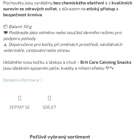
Pochoutky jsou vyráběny
bez chemického ošetření
a z
kvalitních
surovin ze zdravých zvířat
, s důrazem na
etický přístup
a
bezpečnost krmiva
.
📦
Balení: 50 g
🍽️
Podávejte jako odměnu nebo součást denního režimu pro
podporu pohody
🧘
Doporučeno pro kočky při změnách prostředí, návštěvách
veterináře, cestování nebo stresu
Uklidněte svou kočku s láskou a chutí –
Brit Care Calming Snacks
jsou ideálním spojením péče, kvality a mňam efektu 💚🐾
Detailní informace
ZEPTAT SE
SDÍLET
Pečlivě vybraný sortiment