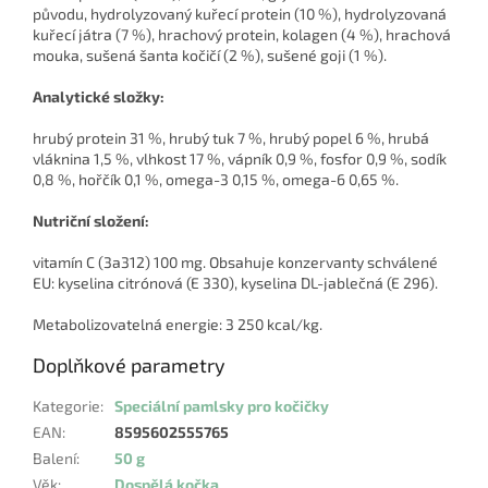
původu, hydrolyzovaný kuřecí protein (10 %), hydrolyzovaná
kuřecí játra (7 %), hrachový protein, kolagen (4 %), hrachová
mouka, sušená šanta kočičí (2 %), sušené goji (1 %).
Analytické složky:
hrubý protein 31 %, hrubý tuk 7 %, hrubý popel 6 %, hrubá
vláknina 1,5 %, vlhkost 17 %, vápník 0,9 %, fosfor 0,9 %, sodík
0,8 %, hořčík 0,1 %, omega-3 0,15 %, omega-6 0,65 %.
Nutriční složení:
vitamín C (3a312) 100 mg. Obsahuje konzervanty schválené
EU: kyselina citrónová (E 330), kyselina DL-jablečná (E 296).
Metabolizovatelná energie: 3 250 kcal/kg.
Doplňkové parametry
Kategorie
:
Speciální pamlsky pro kočičky
EAN
:
8595602555765
Balení
:
50 g
Věk
:
Dospělá kočka