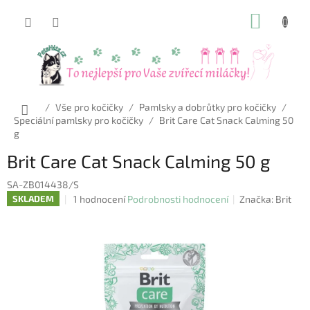
Přejít
NÁKUP
na
obsah
KOŠÍK
Domů
/
Vše pro kočičky
/
Pamlsky a dobrůtky pro kočičky
/
Speciální pamlsky pro kočičky
/
Brit Care Cat Snack Calming 50
g
Brit Care Cat Snack Calming 50 g
SA-ZB014438/S
Průměrné
1 hodnocení
Podrobnosti hodnocení
Značka:
Brit
SKLADEM
hodnocení
produktu
je
5,0
z
5
hvězdiček.