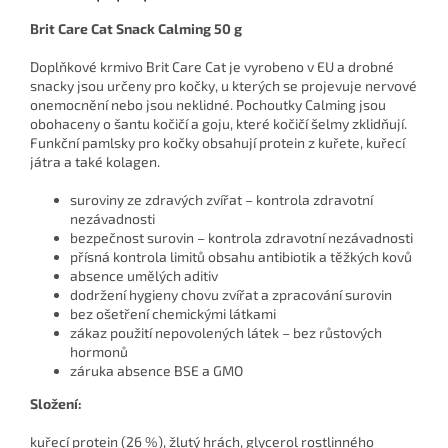
Brit Care Cat Snack Calming 50 g
Doplňkové krmivo Brit Care Cat je vyrobeno v EU a drobné
snacky jsou určeny pro kočky, u kterých se projevuje nervové
onemocnění nebo jsou neklidné. Pochoutky Calming jsou
obohaceny o šantu kočičí a goju, které kočičí šelmy zklidňují.
Funkční pamlsky pro kočky obsahují protein z kuřete, kuřecí
játra a také kolagen.
suroviny ze zdravých zvířat – kontrola zdravotní
nezávadnosti
bezpečnost surovin – kontrola zdravotní nezávadnosti
přísná kontrola limitů obsahu antibiotik a těžkých kovů
absence umělých aditiv
dodržení hygieny chovu zvířat a zpracování surovin
bez ošetření chemickými látkami
zákaz použití nepovolených látek – bez růstových
hormonů
záruka absence BSE a GMO
Složení:
kuřecí protein (26 %), žlutý hrách, glycerol rostlinného