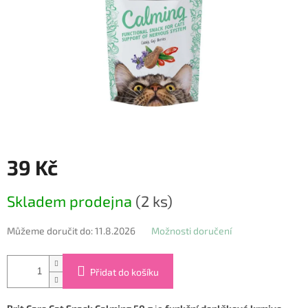
39 Kč
Měrná
Skladem prodejna
(2 ks)
cena:
Můžeme doručit do:
11.8.2026
Možnosti doručení
Přidat do košíku