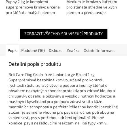
Puppy 2 kg je kompletní
Medium je krmivo s kuřetem
superprémiové krmivo určené
pro štěňata středně velkých
pro štěňata malých plemen
plemen a představuje
(1–10 kg v dospělosti) 🐶 do
lahodnou, zdravou a
věku 10 měsíců. V tomto
vyváženou stravu pečlivě
klíčovém období štěně...
navrženou pro...
ZOBRAZIT VŠECHNY SOUVISEJÍCÍ PRODUKTY
Popis
Podobné (16)
Diskuze
Značka
Ostatní informace
Detailní popis produktu
Brit Care Dog Grain-free Junior Large Breed 1 kg
Superprémiové bezobilné krmivo určené pro kontrolu
rychlosti růstu, zdravý vývoj a podporu imunity štěňat s
obsahem nezbytných chondroprotektiv pro zdravé klouby a
chrupavky obsahuje bílkoviny s vysokou nutriční hodnotou a
mastnými kyselinami pro podporu zdraví srsti a kůže,
mentálních schopností a perfektní tělesnou kondici bezobilné
složení je zejména vhodné pro psy s náročnou potřebou na
vzhled srsti, psy s potřebou udržení optimální tělesné
kondice, psy s nežádoucími reakcemi na jiné typy krmiv.