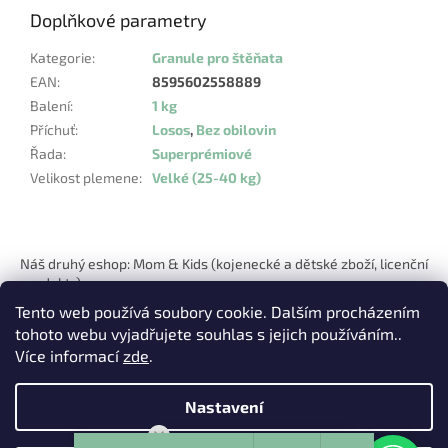
Doplňkové parametry
Kategorie
:
Granule pro štěňata
EAN
:
8595602558889
Balení
:
1 kg
Příchuť
:
Losos
,
Bez obilovin
Řada
:
Superprémiové
Velikost plemene
:
Velké (25-40 kg)
Z
á
Náš druhý eshop: Mom & Kids (kojenecké a dětské zboží, licenční
p
produkty)
a
Tento web používá soubory cookie. Dalším procházením
t
tohoto webu vyjadřujete souhlas s jejich používáním..
í
Více informací
zde
.
Nastavení
Vytvořil Shoptet