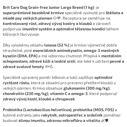
Brit Care Dog Grain-free Junior Large Breed (1 kg)
je
superprémiové bezobilné krmivo
speciálně vyvinuté pro
štěňata a
mladé psy velkých plemen
🐶💙. Receptura se zaměřuje na
kontrolovaný růst, zdravý vývoj kostry a kloubů
a zároveň
podporuje
imunitní systém a optimální tělesnou kondici
během
klíčových fází vývoje.
Díky vysokému obsahu
lososa (52 %)
je krmivo výjimečně dobře
stravitelné, plné
esenciálních aminokyselin, omega-3 mastných
kyselin (DHA, EPA)
a má výbornou chutnost. Přispívá k
mentálním
schopnostem, zdravé kůži a lesklé srsti
, ale také k udržení
pevné a
zdravé svalové hmoty
🐟💪.
Speciálně upravený poměr bílkovin a tuků zajišťuje
optimální
rychlost růstu
, která je zásadní pro prevenci přetížení kloubů u
velkých plemen. Krmivo obsahuje
glukosamin (300 mg/kg),
chondroitin (230 mg/kg), vitamin C a omega-3
, které podporují
zdravý vývoj kostí, kloubů a chrupavek
.
Probiotika (Lactobacillus helveticus), prebiotika (MOS, FOS)
a
bylinné extrakty jako
rakytník, ostropestřec a srdečník
pomáhají
budovat
silnou imunitu, zdravou mikroflóru a vitalitu
🌿🛡️.