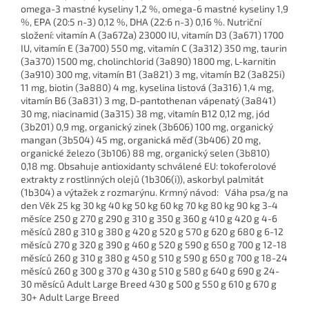
omega-3 mastné kyseliny 1,2 %, omega-6 mastné kyseliny 1,9
%, EPA (20:5 n-3) 0,12 %, DHA (22:6 n-3) 0,16 %. Nutriční
složení: vitamín A (3a672a) 23000 IU, vitamín D3 (3a671) 1700
IU, vitamín E (3a700) 550 mg, vitamín C (3a312) 350 mg, taurin
(3a370) 1500 mg, cholinchlorid (3a890) 1800 mg, L-karnitin
(3a910) 300 mg, vitamín B1 (3a821) 3 mg, vitamín B2 (3a825i)
11 mg, biotin (3a880) 4 mg, kyselina listová (3a316) 1,4 mg,
vitamín B6 (3a831) 3 mg, D-pantothenan vápenatý (3a841)
30 mg, niacinamid (3a315) 38 mg, vitamín B12 0,12 mg, jód
(3b201) 0,9 mg, organický zinek (3b606) 100 mg, organický
mangan (3b504) 45 mg, organická měď (3b406) 20 mg,
organické železo (3b106) 88 mg, organický selen (3b810)
0,18 mg. Obsahuje antioxidanty schválené EU: tokoferolové
extrakty z rostlinných olejů (1b306(i)), askorbyl palmitát
(1b304) a výtažek z rozmarýnu. Krmný návod: Váha psa/g na
den Věk 25 kg 30 kg 40 kg 50 kg 60 kg 70 kg 80 kg 90 kg 3-4
měsíce 250 g 270 g 290 g 310 g 350 g 360 g 410 g 420 g 4-6
měsíců 280 g 310 g 380 g 420 g 520 g 570 g 620 g 680 g 6-12
měsíců 270 g 320 g 390 g 460 g 520 g 590 g 650 g 700 g 12-18
měsíců 260 g 310 g 380 g 450 g 510 g 590 g 650 g 700 g 18-24
měsíců 260 g 300 g 370 g 430 g 510 g 580 g 640 g 690 g 24-
30 měsíců Adult Large Breed 430 g 500 g 550 g 610 g 670 g
30+ Adult Large Breed