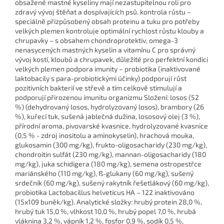
obsažené mastné kyseliny mají nezastupitelnou roli pro
zdravý vývoj štěňat a dospívajících psů. kontrola růstu –
speciálně přizpůsobený obsah proteinu a tuku pro potřeby
velkých plemen kontroluje optimální rychlost růstu klouby a
chrupavky – s obsahem chondroprotektiv, omega-3
nenasycených mastných kyselin a vitamínu C pro správný
vývoj kostí, kloubů a chrupavek, důležité pro perfektní kondici
velkých plemen podpora imunity – probiotika (inaktivované
laktobacily s para-probiotickými účinky) podporují růst
pozitivních bakterií ve střevě a tím celkově stimulují a
podporují přirozenou imunitu organizmu Složení: losos (52
%) (dehydrovaný losos, hydrolyzovaný losos), brambory (26
%), kuřecí tuk, sušená jablečná dužina, lososový olej (3 %),
přírodní aroma, pivovarské kvasnice, hydrolyzované kvasnice
(0,5 % - zdroj inositolu a aminokyselin), hrachová mouka,
glukosamin (300 mg/kg), frukto-oligosacharidy (230 mg/kg),
chondroitin sulfát (230 mg/kg), mannan-oligosacharidy (180
mg/kg), juka schidigera (180 mg/kg), semena ostropestřce
mariánského (110 mg/kg), ß-glukany (60 mg/kg), sušený
srdečník (60 mg/kg), sušený rakytník řešetlákový (60 mg/kg),
probiotika Lactobacillus helveticus HA – 122 inaktivováno
(15x109 buněk/kg). Analytické složky: hrubý protein 28,0 %,
hrubý tuk 15,0 %, vlhkost 10,0 %, hrubý popel 7,0 %, hrubá
vláknina 3,2 %, vápník 1,2 %, fosfor 0,9 %, sodík 0,5 %,