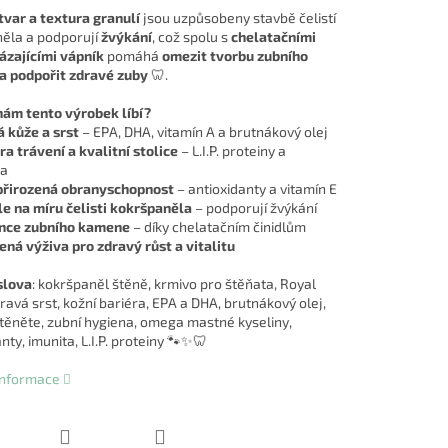
tvar a textura granulí
jsou uzpůsobeny stavbě čelistí
ěla a podporují
žvýkání
, což spolu s
chelatačními
vázajícími vápník
pomáhá
omezit tvorbu zubního
 podpořit zdravé zuby
🦷.
nám tento výrobek líbí?
 kůže a srst
– EPA, DHA, vitamín A a brutnákový olej
a trávení a kvalitní stolice
– L.I.P. proteiny a
ka
 přirozená obranyschopnost
– antioxidanty a vitamín E
e na míru čelisti kokršpaněla
– podporují žvýkání
nce zubního kamene
– díky chelatačním činidlům
ná výživa pro zdravý růst a vitalitu
slova
: kokršpaněl štěně, krmivo pro štěňata, Royal
ravá srst, kožní bariéra, EPA a DHA, brutnákový olej,
štěněte, zubní hygiena, omega mastné kyseliny,
nty, imunita, L.I.P. proteiny 🐾✨🦷
 informace