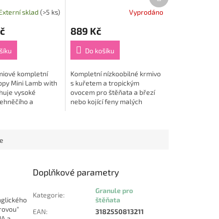
produkt
Chicken Puppy Mini 5 kg
Externí sklad
(>5 ks)
Vyprodáno
č
889 Kč
šíku
Do košíku
iové kompletní
Kompletní nízkoobilné krmivo
ppy Mini Lamb with
s kuřetem a tropickým
huje vysoké
ovocem pro štěňata a březí
jehněčího a
nebo kojící feny malých
masa v kombinaci s
plemen. Receptura N&D
chem. Granule jsou
Tropical Selectionv sobě
.
kombinuje...
ce
Doplňkové parametry
Granule pro
Kategorie
:
nglického
štěňata
rovou"
EAN
:
3182550813211
HA a