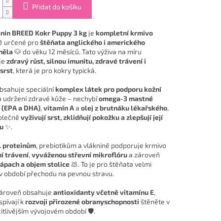
Přidat do košíku
nin BREED Kokr Puppy 3 kg
je
kompletní krmivo
ě určené pro
štěňata anglického i amerického
něla
🐶 do věku 12 měsíců. Tato výživa na míru
je
zdravý růst, silnou imunitu, zdravé trávení i
srst
, která je pro kokry typická.
bsahuje speciální
komplex látek pro podporu kožní
 udržení zdravé kůže – nechybí
omega-3 mastné
 (EPA a DHA)
,
vitamín A
a
olej z brutnáku lékařského
,
olečně
vyživují srst, zklidňují pokožku a zlepšují její
tu
✨.
P. proteinům
, prebiotikům a vláknině podporuje krmivo
í trávení
,
vyváženou střevní mikroflóru
a zároveň
zápach a objem stolice
💩. To je pro štěňata velmi
 v období přechodu na pevnou stravu.
zároveň obsahuje
antioxidanty včetně vitamínu E
,
spívají k
rozvoji přirozené obranyschopnosti
štěněte v
itlivějším vývojovém období 🛡️.