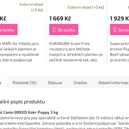
Medium rich in ocean fish
Externí sklad
Externí sklad
(>5 ks)
12 kg
rné
(>5 ks)
cení
 Kč
1 669 Kč
1 929 K
ktu
o košíku
Do košíku
Do ko
 IAMS for Vitality pro
EUKANUBA Grain Free
Superprém
ček.
a velkých plemen je
receptura pro štěňata
krmivo Pu
kompletní a vyvážené
malých a středních plemen je
Beef obsa
, které podporuje
pečlivě sestavená tak, aby
procento 
naků zdravé vitality
krmivo neobsahovalo běžné
hovězího 
e a současně přispívá
alergeny. Tato receptura je
rýží a hra
avému růstu...
navržená pro štěňata...
speciálně..
s
Podobné (16)
Diskuze
Značka
Ostatní informa
ailní popis produktu
l Canin BREED Kokr Puppy 3 kg
letní krmivo pro psy speciálně určené štěňatům (do 12 měsíců věku) a
merického kokršpaněla. Zdravá pokožka a srst Složení podporuje "barié
ci pokožky (speciální komplex látek), zachovává zdraví pokožky (EPA, D