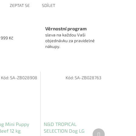
ZEPTAT SE
SDÍLET
Věrnostní program
sleva na každou Vaši
1999 Kč
objednávku za pravidelné
nákupy.
Kód:
SA-ZB028908
Kód:
SA-ZB028763
og Mini Puppy
N&D TROPICAL
eef 12 kg
SELECTION Dog LG
Další