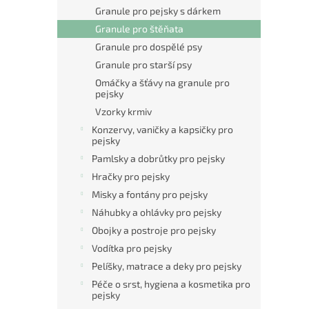
n
Granule pro pejsky s dárkem
e
Granule pro štěňata
l
Granule pro dospělé psy
Granule pro starší psy
Omáčky a šťávy na granule pro
pejsky
Vzorky krmiv
Konzervy, vaničky a kapsičky pro
pejsky
Pamlsky a dobrůtky pro pejsky
Hračky pro pejsky
Misky a fontány pro pejsky
Náhubky a ohlávky pro pejsky
Obojky a postroje pro pejsky
Vodítka pro pejsky
Pelíšky, matrace a deky pro pejsky
Péče o srst, hygiena a kosmetika pro
pejsky