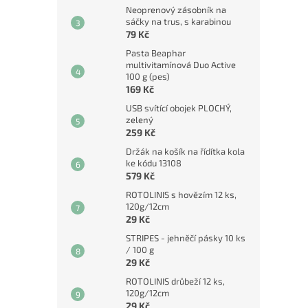
Neoprenový zásobník na
sáčky na trus, s karabinou
79 Kč
Pasta Beaphar
multivitamínová Duo Active
100 g (pes)
169 Kč
USB svítící obojek PLOCHÝ,
zelený
259 Kč
Držák na košík na řídítka kola
ke kódu 13108
579 Kč
ROTOLINIS s hovězím 12 ks,
120g/12cm
29 Kč
STRIPES - jehněčí pásky 10 ks
/ 100 g
29 Kč
ROTOLINIS drůbeží 12 ks,
120g/12cm
29 Kč