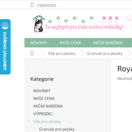
Přejít
735840103
na
obsah
NOVINKY
NAŠE CENA
AKČNÍ NABÍDKA
Domů
Vše pro pejsky
Granule pro pejsky
P
Roy
o
Přeskočit
s
Kategorie
Průměr
Neohod
kategorie
t
hodnoc
r
produkt
NOVINKY
a
je
NAŠE CENA
n
0,0
AKČNÍ NABÍDKA
z
n
5
í
VÝPRODEJ
hvězdič
p
Vše pro pejsky
a
Granule pro pejsky