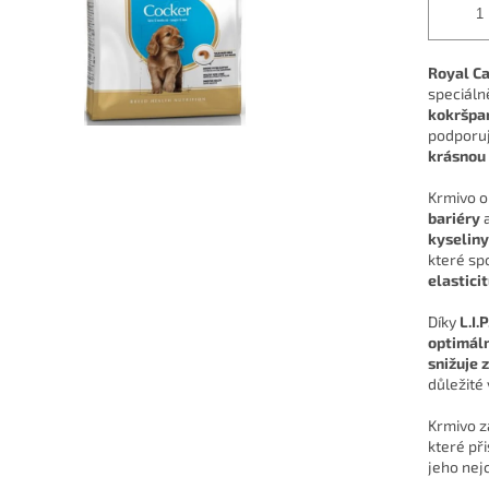
Royal Ca
speciáln
kokršpa
podporu
krásnou 
Krmivo o
bariéry
a
kyseliny
které sp
elastici
Díky
L.I.
optimáln
snižuje 
důležité
Krmivo 
které při
jeho nejc