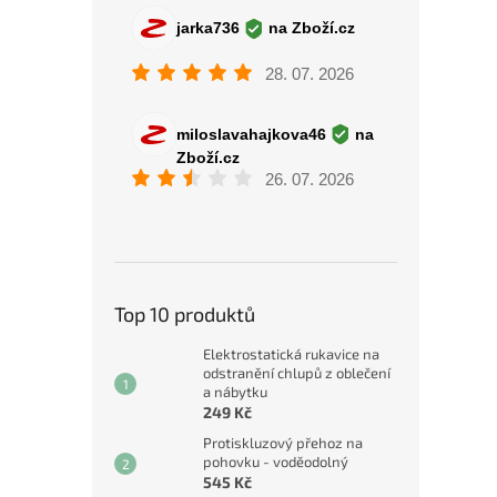
Top 10 produktů
Elektrostatická rukavice na
odstranění chlupů z oblečení
a nábytku
249 Kč
Protiskluzový přehoz na
pohovku - voděodolný
545 Kč