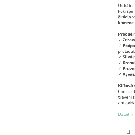
Unikátní
kokršpan
činidly 
kamene a
Proč se 
✓
Zdravá
✓
Podpor
prebioti
✓
Silná
✓
Granul
✓
Preve
✓
Vyváže
Klíčová 
Canin, zd
trávení 
antioxida
Detailní