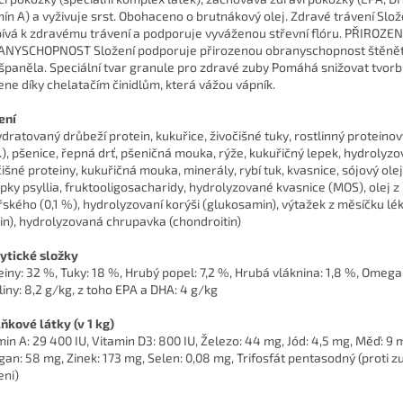
mín A) a vyživuje srst. Obohaceno o brutnákový olej. Zdravé trávení Slož
pívá k zdravému trávení a podporuje vyváženou střevní flóru. PŘIROZE
NYSCHOPNOST Složení podporuje přirozenou obranyschopnost štěně
španěla. Speciální tvar granule pro zdravé zuby Pomáhá snižovat tvor
ne díky chelatačím činidlům, která vážou vápník.
ení
dratovaný drůbeží protein, kukuřice, živočišné tuky, rostlinný proteinov
.P.), pšenice, řepná drť, pšeničná mouka, rýže, kukuřičný lepek, hydrolyz
čišné proteiny, kukuřičná mouka, minerály, rybí tuk, kvasnice, sójový ol
upky psyllia, fruktooligosacharidy, hydrolyzované kvasnice (MOS), olej 
řského (0,1 %), hydrolyzovaní korýši (glukosamin), výtažek z měsíčku l
ein), hydrolyzovaná chrupavka (chondroitin)
ytické složky
einy: 32 %, Tuky: 18 %, Hrubý popel: 7,2 %, Hrubá vláknina: 1,8 %, Ome
liny: 8,2 g/kg, z toho EPA a DHA: 4 g/kg
ňkové látky (v 1 kg)
min A: 29 400 IU, Vitamin D3: 800 IU, Železo: 44 mg, Jód: 4,5 mg, Měď: 9 
an: 58 mg, Zinek: 173 mg, Selen: 0,08 mg, Trifosfát pentasodný (proti 
ni)