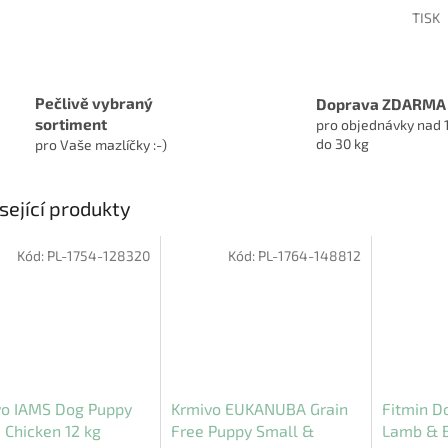
TISK
Pečlivě vybraný
Doprava ZDARMA
sortiment
pro objednávky nad 
do 30 kg
pro Vaše mazlíčky :-)
sející produkty
Kód:
PL-1754-128320
Kód:
PL-1764-148812
vo IAMS Dog Puppy
Krmivo EUKANUBA Grain
Fitmin D
 Chicken 12 kg
Free Puppy Small &
Lamb & B