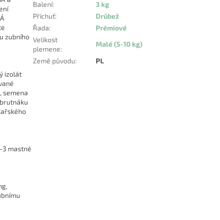
Balení
:
3 kg
ení
Příchuť
:
Drůbež
NÁ
te
Řada
:
Prémiové
bu zubního
Velikost
Malé (5-10 kg)
plemene
:
Země původu
:
PL
ý izolát
ované
ej, semena
z brutnáku
ékařského
ga-3 mastné
mg,
zubnímu