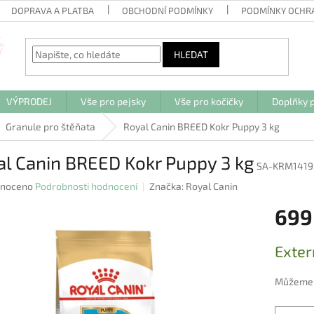
DOPRAVA A PLATBA
OBCHODNÍ PODMÍNKY
PODMÍNKY OCHR
HLEDAT
VÝPRODEJ
Vše pro pejsky
Vše pro kočičky
Doplňky p
Granule pro štěňata
Royal Canin BREED Kokr Puppy 3 kg
al Canin BREED Kokr Puppy 3 kg
SA-KRM1419
né
noceno
Podrobnosti hodnocení
Značka:
Royal Canin
ení
699
u
Měrná
Exter
cena:
ek.
Můžeme d