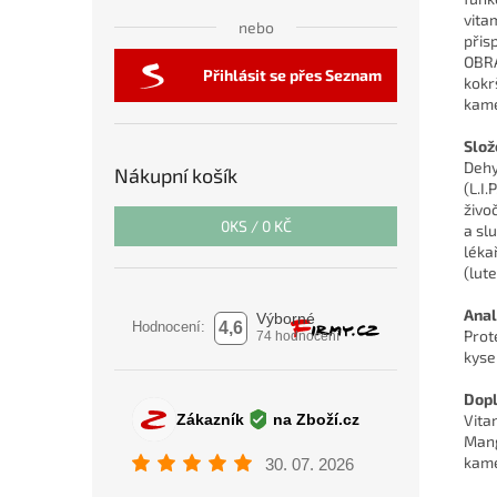
vita
nebo
přis
OBRA
Přihlásit se přes Seznam
kokr
kame
Slož
Dehy
Nákupní košík
(L.I
živo
0
KS /
0 KČ
a sl
léka
(lut
Anal
Prot
kyse
Dopl
Vita
Mang
kame