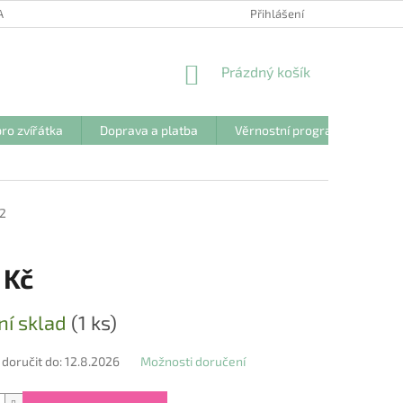
ANY OSOBNÍCH ÚDAJŮ
Přihlášení
NÁKUPNÍ
Prázdný košík
KOŠÍK
ro zvířátka
Doprava a platba
Věrnostní program
Kon
2
 Kč
ní sklad
(1 ks)
oručit do:
12.8.2026
Možnosti doručení