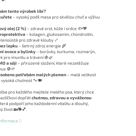
nám tento výrobek líbí?
kuřete
– vysoký podíl masa pro skvělou chuť a výživu
vý olej (2 %)
– zdravá srst, kůže i srdce 🐟🧡
roprotektiva
– kolagen, glukosamin, chondroitin,
elenoústá pro zdravé klouby 🦴
bez lepku
– šetrný zdroj energie 🌾
ní ovoce a bylinky
– borůvky, kurkuma, rozmarýn,
 pro imunitu a trávení 🍇🌿
O a sóji
– přirozené složení, které nezatěžuje
mus 🚫🌱
ůsobeno potřebám malých plemen
– malá velikost
 vysoká chutnost 🐾🍽️
olba pro každého majitele malého psa, který chce
zlíčkovi dopřát
chutnou, zdravou a vyváženou
která podpoří jeho každodenní vitalitu a dlouhý,
ý život 🏡🐕💕.
 informace