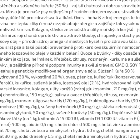
stěného a sušeného kuřete (50 %) - zajistí chutnost a dobrou stravitel
va. Maso je pro naše psy nejlepším přírodním zdrojem vysoce stravitel
oviny, důležité pro zdraví svalů a tkání. Oves - bohatý zdroj energie. Je t
ovina bez lepku, díky čemuž nezpůsobuje alergie a zajišťuje tak vysokou
enlivost krmiva. Kolagen, slávka zelenoústá a ulity mořských korýšů - j
odními zdroji chondroprotektiv pro zdravé klouby, chrupavky a šlachy ps
sový olej – přírodní zdroj omega-3 mastných kyselin pro zdravou kůži, 
ou srst psa a také působí preventivně proti kardiovaskulárním nemoce
aného lososového oleje v každém balení. Ovoce a bylinky - díky obsaže
linkám jako jsou heřmánek, hřebíček, citrusy, rozmarýn, kurkuma a suš
vky, je zajištěna přírodní podpora imunity a skvělé trávení. GMO & SOY
sahuje geneticky modifikované organismy a sóju. Složení: Kuře 50 %
ydrované 30 %, vykostěné 20 %), oves, pšenice, kuřecí tuk (konzervova
ferolů), kukuřice, sušená jablka, lososový olej (2 %), hydrolyzovaná kuře
varské kvasnice, kolagen, ulity korýšů (zdroj glukosaminu, 210 mg/kg),
oj chondroitinu, 150 mg/kg), byliny a ovoce (hřebíček, citrusy, rozmarýn
mg/kg), mannan-oligosacharidy (120 mg/kg), fruktooligosacharidy (90 
 mohave (90 mg/kg), sušený heřmánek (80 mg/kg), slávka zelenoústá (
osaminoglykanů, 50 mg/kg), sušené borůvky (50 mg/kg). Doplňkové látk
kové látky (na 1 kg): vitamín A 15 000 IU, vitamín D3 1 000 IU, vitamín E (
ferol) 400 mg, biotin 0,5 mg, cholin chlorid 500 mg, chelát zinku a amino
át 70 mg, chelát železa aminokyselin hydrát 60 mg, chelát manganu am
át 30 mg, jodid draselný 0,5 mg, chelát mědi aminokyselin hydrát 12 mg