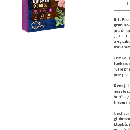
Brit Pre
granulov
pro dosp
(30 % su
a vysoko
trávením
Krmivo j
funkce, 
%)
je př
prospíva
Oves
ja
nezatěžu
borůvky,
trávení

Nechybí 
glukosam
kloubů, 
pejsků 🦴