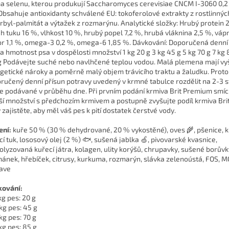
a selenu, kterou produkují Saccharomyces cerevisiae CNCM I-3060 0,2
Obsahuje antioxidanty schválené EU: tokoferolové extrakty z rostlinných
rbyl-palmitát a výtažek z rozmarýnu. Analytické složky: Hrubý protein 
h tuku 16 %, vlhkost 10 %, hrubý popel 7,2 %, hrubá vláknina 2,5 %, vápn
or 1,1 %, omega-3 0,2 %, omega-6 1,85 %. Dávkování: Doporučená denn
a hmotnost psa v dospělosti množství 1 kg 20 g 3 kg 45 g 5 kg 70 g 7 kg 
g Podávejte suché nebo navlhčené teplou vodou. Malá plemena mají vy
getické nároky a poměrně malý objem trávicího traktu a žaludku. Proto
ručený denní přísun potravy uvedený v krmné tabulce rozdělit na 2-3 s
e podávané v průběhu dne. Při prvním podání krmiva Brit Premium smíc
í množství s předchozím krmivem a postupně zvyšujte podíl krmiva Bri
 zajistěte, aby měl váš pes k pití dostatek čerstvé vody.
ení:
kuře 50 % (30 % dehydrované, 20 % vykostěné), oves 🌾, pšenice, k
cí tuk, lososový olej (2 %) 🐟, sušená jablka 🍏, pivovarské kvasnice,
olyzovaná kuřecí játra, kolagen, ulity korýšů, chrupavky, sušené borůvk
ánek, hřebíček, citrusy, kurkuma, rozmarýn, slávka zelenoústá, FOS, M
ave
ování:
kg pes: 20 g
 kg pes: 45 g
kg pes: 70 g
kg pes: 85 g