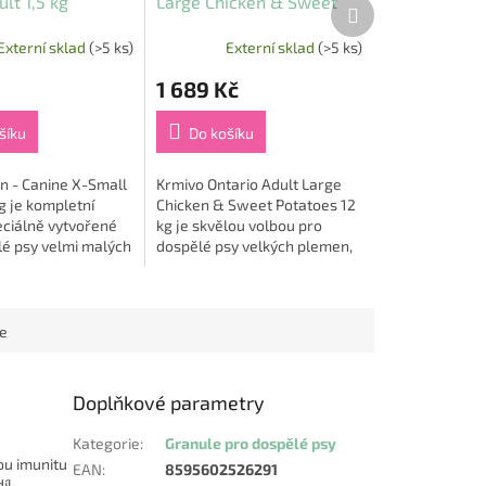
lt 1,5 kg
Large Chicken & Sweet
Další
produkt
Potatoes 12 kg
Externí sklad
(>5 ks)
Externí sklad
(>5 ks)
1 689 Kč
šíku
Do košíku
n - Canine X-Small
Krmivo Ontario Adult Large
kg je kompletní
Chicken & Sweet Potatoes 12
eciálně vytvořené
kg je skvělou volbou pro
lé psy velmi malých
dospělé psy velkých plemen,
motností do 4 kg,
kteří potřebují vysoce
 měsíců 🐶. Tito
stravitelnou, chutnou a
nutričně bohatou...
ce
Doplňkové parametry
Kategorie
:
Granule pro dospělé psy
ou imunitu
EAN
:
8595602526291
íl