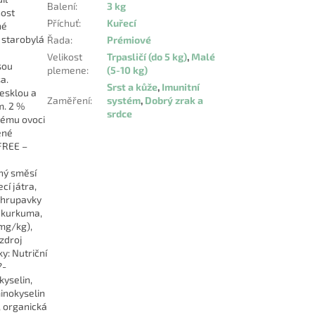
Balení
:
3 kg
nost
Příchuť
:
Kuřecí
né
o starobylá
Řada
:
Prémiové
Velikost
Trpasličí (do 5 kg)
,
Malé
sou
plemene
:
(5-10 kg)
a.
Srst a kůže
,
Imunitní
lesklou a
Zaměření
:
systém
,
Dobrý zrak a
m. 2 %
srdce
nému ovoci
ené
 FREE –
ný směsí
cí játra,
 chrupavky
, kurkuma,
mg/kg),
zdroj
y: Nutriční
?-
kyselin,
inokyselin
, organická