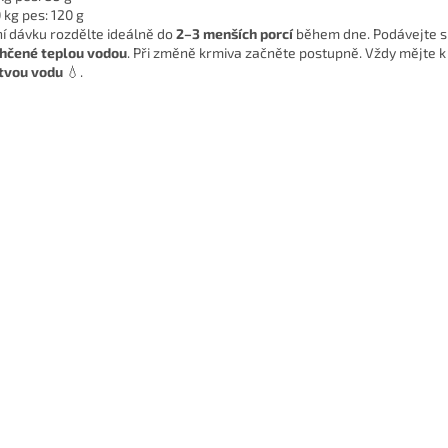
 kg pes: 120 g
í dávku rozdělte ideálně do
2–3 menších porcí
během dne. Podávejte 
hčené teplou vodou
. Při změně krmiva začněte postupně. Vždy mějte k 
tvou vodu
💧.