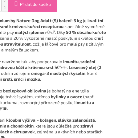
Přidat do košíku
mium by Nature Dog Adult (S) balení: 3 kg
je
kvalitní
ané krmivo s kuřecí recepturou
, speciálně vytvořené
ělé psy
malých plemen
🐶🍗. Díky
50 % obsahu kuřete
šené a 20 % vykostěné maso) poskytuje skvělou
chuť
u stravitelnost
, což je klíčové pro malé psy s citlivým
 a malým žaludkem.
e navrženo tak, aby podporovalo
imunitu, srdeční
zdravou kůži a krásnou srst
💓🐾✨.
Lososový olej (2
írodním zdrojem
omega-3 mastných kyselin
, které
jí
srsti, srdci i mozku
.
ko
bezlepková obilovina
je bohatý na energii a
je trávicí systém, zatímco
bylinky a ovoce
(např.
 kurkuma, rozmarýn) přirozeně posilují
imunitu a
🫐.
ani
kloubní výživa
–
kolagen, slávka zelenoústá,
in a chondroitin
, které jsou důležité pro
zdraví
šlach a chrupavek
, zejména u aktivních nebo starších
🐕.