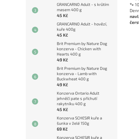
🐾 10
GRANCARNO Adult - s krůtím
masem 400 g
Denn
45 Kč
navl
čers
GRANCARNO Adult - hovězí,
kuře 400g
45 Kč
Brit Premium by Nature Dog
konzerva - Chicken with
Hearts 400 g
49 Kč
Brit Premium by Nature Dog
konzerva - Lamb with
Buckwheat 400 g
49 Kč
Konzerva Ontario Adult
jehněčí pate s příchutí
rakytníku 400 g
45 Kč
Konzerva SCHESIR kuře a
šunka v želé 150g
69 Kč
Konzerva SCHESIR kuře a