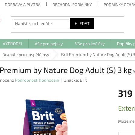
DOPRAVA A PLATBA
OBCHODNÍ PODMÍNKY
PODMÍNKY OCHR
HLEDAT
VÝPRODEJ
Vše pro pejsky
Vše pro kočičky
Doplňky p
Granule pro dospělé psy
Brit Premium by Nature Dog Adult (S) 3
 Premium by Nature Dog Adult (S) 3 kg
né
noceno
Podrobnosti hodnocení
Značka:
Brit
ení
319
u
Měrná
Exter
cena:
ek.
Můžeme d