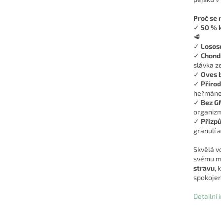
Proč se 
✓
50 % 
🥩
✓
Lososo
✓
Chond
slávka z
✓
Oves 
✓
Přírod
heřmánek
✓
Bez GM
organiz
✓
Přizp
granulí a
Skvělá v
svému ma
stravu
, 
spokojen
Detailní