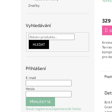
Yorks
Značky
329
Vyhledávání
D
Krmiv
HLEDAT
Terrie
kompl
pro do
teriér
na jej
Přihlášení
✨. Svý
Popi
E-mail
Heslo
Det
PŘIHLÁSIT SE
Brit
Gran
Nová registrace
Zapomenuté heslo
a ko