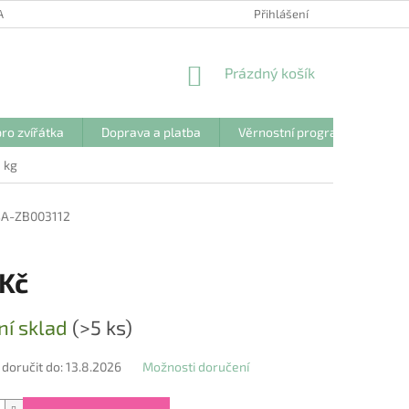
ANY OSOBNÍCH ÚDAJŮ
Přihlášení
NÁKUPNÍ
Prázdný košík
KOŠÍK
ro zvířátka
Doprava a platba
Věrnostní program
Kon
 kg
SA-ZB003112
 Kč
ní sklad
(>5 ks)
oručit do:
13.8.2026
Možnosti doručení