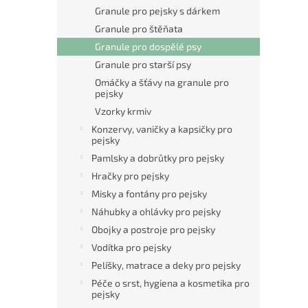
n
Granule pro pejsky s dárkem
e
Granule pro štěňata
l
Granule pro dospělé psy
Granule pro starší psy
Omáčky a šťávy na granule pro
pejsky
Vzorky krmiv
Konzervy, vaničky a kapsičky pro
pejsky
Pamlsky a dobrůtky pro pejsky
Hračky pro pejsky
Misky a fontány pro pejsky
Náhubky a ohlávky pro pejsky
Obojky a postroje pro pejsky
Vodítka pro pejsky
Pelíšky, matrace a deky pro pejsky
Péče o srst, hygiena a kosmetika pro
pejsky