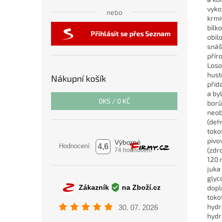
vyko
nebo
krmi
bílk
Přihlásit se přes Seznam
obil
snáš
přír
Loso
hust
Nákupní košík
přid
a by
0
KS /
0 KČ
borů
neob
(deh
toko
pivo
(zdr
120 
juka
glyc
doplň
toko
hydr
hydr