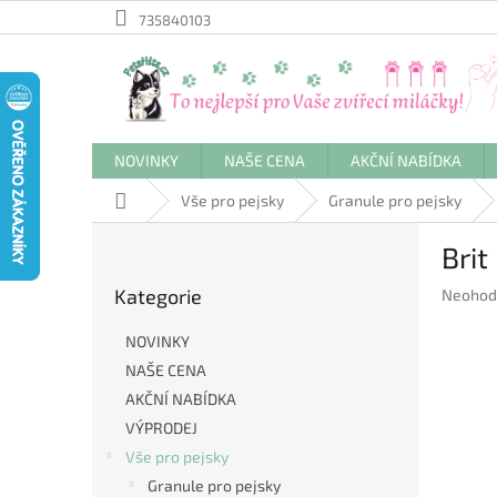
Přejít
735840103
na
obsah
NOVINKY
NAŠE CENA
AKČNÍ NABÍDKA
Domů
Vše pro pejsky
Granule pro pejsky
P
Brit
o
Přeskočit
s
Kategorie
Průměr
Neohod
kategorie
t
hodnoc
r
produkt
NOVINKY
a
je
NAŠE CENA
n
0,0
AKČNÍ NABÍDKA
z
n
5
í
VÝPRODEJ
hvězdič
p
Vše pro pejsky
a
Granule pro pejsky