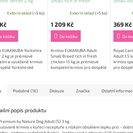
hire Terrier 2 kg
Small rich in fresh
Small Adu
chicken 15 kg
Externí sklad
(>5 ks)
Externí sklad
(>5 ks)
 Kč
1 209 Kč
369 Kč
o košíku
Do košíku
Do ko
o EUKANUBA Yorkshire
Krmivo EUKANUBA Adult
Royal Cani
r 2 kg je prémiové
Small Breed rich in fresh
Adult 1,5 
etní a vyvážené krmivo
chicken 15 kg je prémiové
krmivo sp
spělé Yorkshirské
kompletní krmivo pro dospělé
pro dospě
y, vyvinuté s ohledem
psy malých plemen,
plemen s h
ich specifické potřeby 🐶
vytvořené podle vědecky
od věku 10
m složením...
podložené výživové filozofie...
drobní...
s
Podobné (16)
Diskuze
Značka
Ostatní informa
ailní popis produktu
 Premium by Nature Dog Adult (S) 3 kg
ulované krmivo v kuřecí receptuře s nízkým obsahem lepku pro: - dobr
ndici - podporu srdečních funkcí - lesklou srst a zdravou kůži Vysoký pod