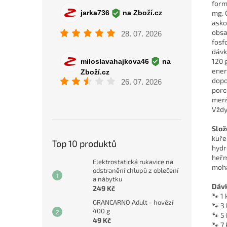
form
mg. 
asko
obsa
fosf
dávk
120 
ener
dopo
porc
menš
Vždy
Slož
kuře
Top 10 produktů
hydr
heřm
Elektrostatická rukavice na
moh
odstranění chlupů z oblečení
a nábytku
Dávk
249 Kč
🐾 1 
GRANCARNO Adult - hovězí
🐾 3
400 g
🐾 5 
49 Kč
🐾 7 