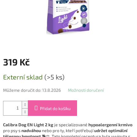
319 Kč
Měrná
Externí sklad
(>5 ks)
cena:
Můžeme doručit do:
13.8.2026
Možnosti doručení
Přidat do košíku
Calibra Dog EN Light 2 kg
je specializované
hypoalergenní krmivo
pro psy s
nadváhou
nebo pro ty, kteří potřebují
udržet optimální
tělesnou hmotnost
🐕⚖️. Tato kompletní receptura byla vyvinuta s