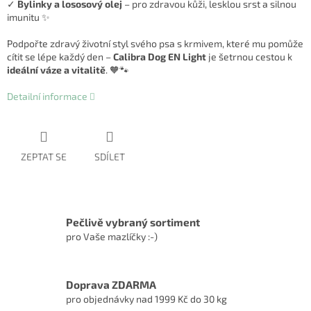
✓
Bylinky a lososový olej
– pro zdravou kůži, lesklou srst a silnou
imunitu ✨
Podpořte zdravý životní styl svého psa s krmivem, které mu pomůže
cítit se lépe každý den –
Calibra Dog EN Light
je šetrnou cestou k
ideální váze a vitalitě
. 🧡🐾
Detailní informace
ZEPTAT SE
SDÍLET
Pečlivě vybraný sortiment
pro Vaše mazlíčky :-)
Doprava ZDARMA
pro objednávky nad 1999 Kč do 30 kg