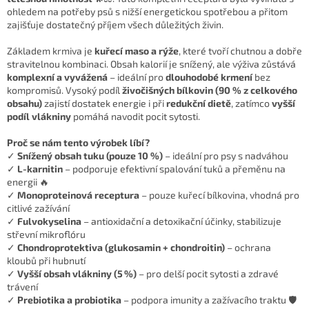
ohledem na potřeby psů s nižší energetickou spotřebou a přitom
zajišťuje dostatečný příjem všech důležitých živin.
Základem krmiva je
kuřecí maso a rýže
, které tvoří chutnou a dobře
stravitelnou kombinaci. Obsah kalorií je snížený, ale výživa zůstává
komplexní a vyvážená
– ideální pro
dlouhodobé krmení
bez
kompromisů. Vysoký podíl
živočišných bílkovin (90 % z celkového
obsahu)
zajistí dostatek energie i při
redukční dietě
, zatímco
vyšší
podíl vlákniny
pomáhá navodit pocit sytosti.
Proč se nám tento výrobek líbí?
✓
Snížený obsah tuku (pouze 10 %)
– ideální pro psy s nadváhou
✓
L-karnitin
– podporuje efektivní spalování tuků a přeměnu na
energii 🔥
✓
Monoproteinová receptura
– pouze kuřecí bílkovina, vhodná pro
citlivé zažívání
✓
Fulvokyselina
– antioxidační a detoxikační účinky, stabilizuje
střevní mikroflóru
✓
Chondroprotektiva (glukosamin + chondroitin)
– ochrana
kloubů při hubnutí
✓
Vyšší obsah vlákniny (5 %)
– pro delší pocit sytosti a zdravé
trávení
✓
Prebiotika a probiotika
– podpora imunity a zažívacího traktu 🛡️