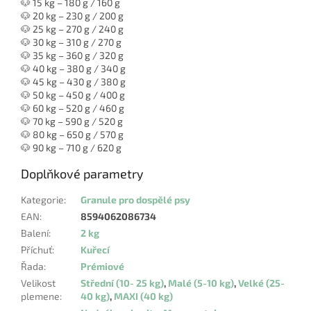
🐶 15 kg – 180 g / 160 g
🐶 20 kg – 230 g / 200 g
🐶 25 kg – 270 g / 240 g
🐶 30 kg – 310 g / 270 g
🐶 35 kg – 360 g / 320 g
🐶 40 kg – 380 g / 340 g
🐶 45 kg – 430 g / 380 g
🐶 50 kg – 450 g / 400 g
🐶 60 kg – 520 g / 460 g
🐶 70 kg – 590 g / 520 g
🐶 80 kg – 650 g / 570 g
🐶 90 kg – 710 g / 620 g
Doplňkové parametry
Kategorie
:
Granule pro dospělé psy
EAN
:
8594062086734
Balení
:
2 kg
Příchuť
:
Kuřecí
Řada
:
Prémiové
Velikost
Střední (10- 25 kg)
,
Malé (5-10 kg)
,
Velké (25-
plemene
:
40 kg)
,
MAXI (40 kg)