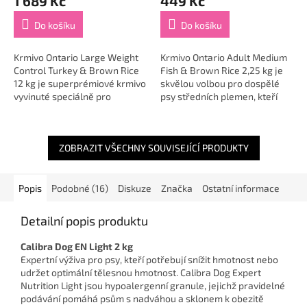
1 689 Kč
449 Kč
Do košíku
Do košíku
Krmivo Ontario Large Weight
Krmivo Ontario Adult Medium
Control Turkey & Brown Rice
Fish & Brown Rice 2,25 kg je
12 kg je superprémiové krmivo
skvělou volbou pro dospělé
vyvinuté speciálně pro
psy středních plemen, kteří
dospělé psy velkých plemen,
potřebují lehce stravitelnou,
kteří potřebují udržet ideální...
výživnou a kvalitní
každodenní...
ZOBRAZIT VŠECHNY SOUVISEJÍCÍ PRODUKTY
Popis
Podobné (16)
Diskuze
Značka
Ostatní informace
Detailní popis produktu
Calibra Dog EN Light 2 kg
Expertní výživa pro psy, kteří potřebují snížit hmotnost nebo
udržet optimální tělesnou hmotnost. Calibra Dog Expert
Nutrition Light jsou hypoalergenní granule, jejichž pravidelné
podávání pomáhá psům s nadváhou a sklonem k obezitě