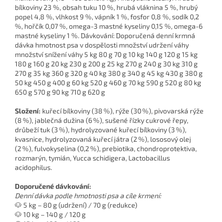
bílkoviny 23 %, obsah tuku 10 %, hrubá vláknina 5 %, hrubý
popel 4,8 %, vlhkost 9 %, vápník 1 %, fosfor 0,8 %, sodík 0,2
%, hořčík 0,07 %, omega-3 mastné kyseliny 0,15 %, omega-6
mastné kyseliny 1 %. Dávkování: Doporučená denní krmná
dávka hmotnost psa v dospělosti množství udržení váhy
množství snížení váhy 5 kg 80 g 70 g 10 kg 140 g 120 g 15 kg
180 g 160 g 20 kg 230 g 200 g 25 kg 270 g 240 g 30 kg 310 g
270 g 35 kg 360 g 320 g 40 kg 380 g 340 g 45 kg 430 g 380 g
50 kg 450 g 400 g 60 kg 520 g 460 g 70 kg 590 g 520 g 80 kg
650 g 570 g 90 kg 710 g 620 g
Složení:
kuřecí bílkoviny (38 %), rýže (30 %), pivovarská rýže
(8 %), jablečná dužina (6 %), sušené řízky cukrové řepy,
drůbeží tuk (3 %), hydrolyzované kuřecí bílkoviny (3 %),
kvasnice, hydrolyzovaná kuřecí játra (2 %), lososový olej
(2 %), fulvokyselina (0,2 %), prebiotika, chondroprotektiva,
rozmarýn, tymián, Yucca schidigera, Lactobacillus
acidophilus.
Doporučené dávkování:
Denní dávka podle hmotnosti psa a cíle krmení:
🐶 5 kg – 80 g (udržení) / 70 g (redukce)
🐶 10 kg – 140 g / 120 g