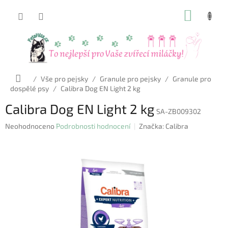
Přejít
NÁKUP
na
obsah
KOŠÍK
Domů
/
Vše pro pejsky
/
Granule pro pejsky
/
Granule pro
dospělé psy
/
Calibra Dog EN Light 2 kg
Calibra Dog EN Light 2 kg
SA-ZB009302
Průměrné
Neohodnoceno
Podrobnosti hodnocení
Značka:
Calibra
hodnocení
produktu
je
0,0
z
5
hvězdiček.