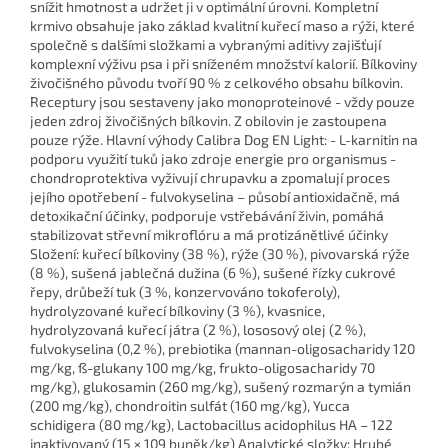
snížit hmotnost a udržet ji v optimální úrovni. Kompletní
krmivo obsahuje jako základ kvalitní kuřecí maso a rýži, které
společně s dalšími složkami a vybranými aditivy zajišťují
komplexní výživu psa i při sníženém množství kalorií. Bílkoviny
živočišného původu tvoří 90 % z celkového obsahu bílkovin.
Receptury jsou sestaveny jako monoproteinové - vždy pouze
jeden zdroj živočišných bílkovin. Z obilovin je zastoupena
pouze rýže. Hlavní výhody Calibra Dog EN Light: - L-karnitin na
podporu využití tuků jako zdroje energie pro organismus -
chondroprotektiva vyživují chrupavku a zpomalují proces
jejího opotřebení - fulvokyselina – působí antioxidačně, má
detoxikační účinky, podporuje vstřebávání živin, pomáhá
stabilizovat střevní mikroflóru a má protizánětlivé účinky
Složení: kuřecí bílkoviny (38 %), rýže (30 %), pivovarská rýže
(8 %), sušená jablečná dužina (6 %), sušené řízky cukrové
řepy, drůbeží tuk (3 %, konzervováno tokoferoly),
hydrolyzované kuřecí bílkoviny (3 %), kvasnice,
hydrolyzovaná kuřecí játra (2 %), lososový olej (2 %),
fulvokyselina (0,2 %), prebiotika (mannan-oligosacharidy 120
mg/kg, ß-glukany 100 mg/kg, frukto-oligosacharidy 70
mg/kg), glukosamin (260 mg/kg), sušený rozmarýn a tymián
(200 mg/kg), chondroitin sulfát (160 mg/kg), Yucca
schidigera (80 mg/kg), Lactobacillus acidophilus HA – 122
inaktivovaný (15 × 109 buněk/kg) Analytické složky: Hrubé