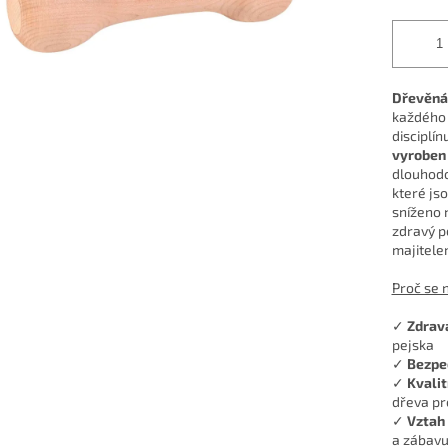
Dřevěná 
každého m
disciplín
vyroben 
dlouhodo
které jso
sníženo 
zdravý p
majitelem
Proč se 
✓
Zdravá
pejska
✓
Bezpe
✓
Kvalit
dřeva pr
✓
Vztah 
a zábav