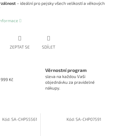
rzálnost
– ideální pro pejsky všech velikostí a věkových
 informace
ZEPTAT SE
SDÍLET
Věrnostní program
sleva na každou Vaši
1999 Kč
objednávku za pravidelné
nákupy.
Kód:
SA-CHP55561
Kód:
SA-CHP07591