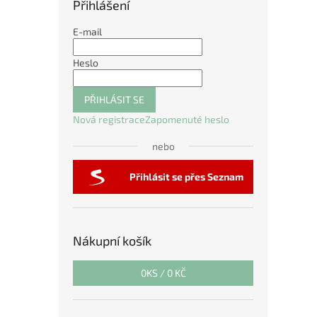
Přihlášení
E-mail
Heslo
PŘIHLÁSIT SE
Nová registrace
Zapomenuté heslo
nebo
Přihlásit se přes Seznam
Nákupní košík
0
KS /
0 KČ