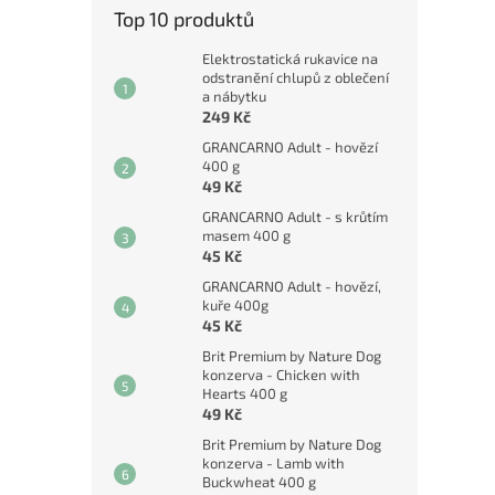
Top 10 produktů
Elektrostatická rukavice na
odstranění chlupů z oblečení
a nábytku
249 Kč
GRANCARNO Adult - hovězí
400 g
49 Kč
GRANCARNO Adult - s krůtím
masem 400 g
45 Kč
GRANCARNO Adult - hovězí,
kuře 400g
45 Kč
Brit Premium by Nature Dog
konzerva - Chicken with
Hearts 400 g
49 Kč
Brit Premium by Nature Dog
konzerva - Lamb with
Buckwheat 400 g