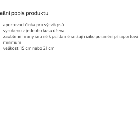
ailní popis produktu
aportovací činka pro výcvik psů
vyrobeno z jednoho kusu dřeva
zaoblené hrany šetrné k psí tlamě snižují riziko poranění při aportová
minimum
velikost: 15 cm nebo 21 cm