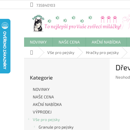
Přejít
735840103
na
obsah
NOVINKY
NAŠE CENA
AKČNÍ NABÍDKA
Domů
Vše pro pejsky
Hračky pro pejsky
P
Dřev
o
Přeskočit
s
Kategorie
Průměr
Neohod
kategorie
t
hodnoc
r
produkt
NOVINKY
a
je
NAŠE CENA
n
0,0
AKČNÍ NABÍDKA
z
n
5
í
VÝPRODEJ
hvězdič
p
Vše pro pejsky
a
Granule pro pejsky