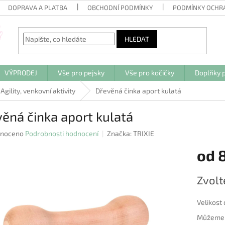
DOPRAVA A PLATBA
OBCHODNÍ PODMÍNKY
PODMÍNKY OCHR
HLEDAT
VÝPRODEJ
Vše pro pejsky
Vše pro kočičky
Doplňky p
Agility, venkovní aktivity
Dřevěná činka aport kulatá
ěná činka aport kulatá
né
noceno
Podrobnosti hodnocení
Značka:
TRIXIE
ení
od
u
Měrná
Zvolt
cena:
ek.
Velikost
Můžeme d