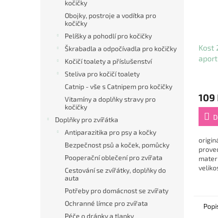
kočičky
Obojky, postroje a vodítka pro
kočičky
Pelíšky a pohodlí pro kočičky
Kost 
Škrabadla a odpočívadla pro kočičky
aport
Kočičí toalety a příslušenství
hněd
Steliva pro kočičí toalety
Dog
Průmě
Catnip - vše s Catnipem pro kočičky
hodno
109
produ
Vitamíny a doplňky stravy pro
kočičky
je
5,0
D
Doplňky pro zvířátka
z
Antiparazitika pro psy a kočky
5
origin
hvězdi
Bezpečnost psů a koček, pomůcky
prove
Pooperační oblečení pro zvířata
materi
veliko
Cestování se zvířátky, doplňky do
auta
Potřeby pro domácnost se zvířaty
Ochranné límce pro zvířata
Popi
Péče o drápky a tlapky