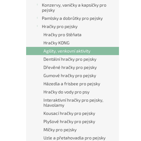
n
Konzervy, vaničky a kapsičky pro
e
pejsky
l
Pamlsky a dobrůtky pro pejsky
Hračky pro pejsky
Hračky pro štěňata
Hračky KONG
Agility, venkovní aktivity
Dentální hračky pro pejsky
Dřevěné hračky pro pejsky
Gumové hračky pro pejsky
Házedla a frisbee pro pejsky
Hračky do vody pro psy
Interaktivní hračky pro pejsky,
hlavolamy
Kousací hračky pro pejsky
Plyšové hračky pro pejsky
Míčky pro pejsky
Uzle a přetahovadla pro pejsky