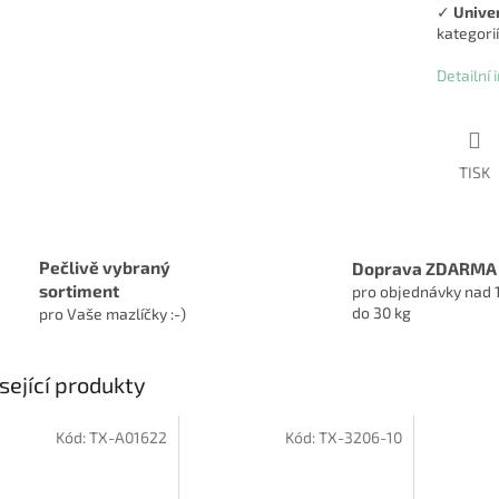
✓
Unive
kategorií
Detailní
TISK
Pečlivě vybraný
Doprava ZDARMA
sortiment
pro objednávky nad 
do 30 kg
pro Vaše mazlíčky :-)
sející produkty
Kód:
TX-A01622
Kód:
TX-3206-10