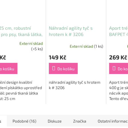
25 cm, robustní
Náhradní agility tyč s
Aport tr
 pro psy, tkaná látka,
hrotem k # 3206
BAFPET 
á/písková, HipHop
Externí sklad
Externí sklad
(1 ks)
rné
(>5 ks)
cení
 Kč
149 Kč
269 Kč
ktu
o košíku
Do košíku
Do ko
ální design kvalitní
náhradní agility tyč s hrotem
Aport tré
ček.
dení pískátko uprostřed
k # 3206
400 g je s
ál: pevná tkaná látka
nácvik apo
st: 25 cm
Tento dřev
dostupný 
hmotnoste
vybrat ideá
s
Podobné (16)
Diskuze
Značka
Ostatní informa