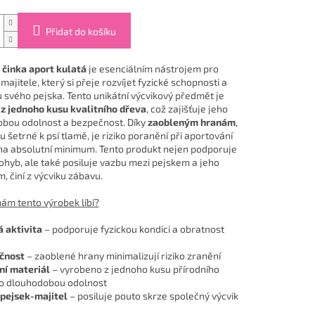
Přidat do košíku
činka aport kulatá
je esenciálním nástrojem pro
ajitele, který si přeje rozvíjet fyzické schopnosti a
u svého pejska. Tento unikátní výcvikový předmět je
z jednoho kusu kvalitního dřeva
, což zajišťuje jeho
bou odolnost a bezpečnost. Díky
zaobleným hranám
,
u šetrné k psí tlamě, je riziko poranění při aportování
na absolutní minimum. Tento produkt nejen podporuje
ohyb, ale také posiluje vazbu mezi pejskem a jeho
, činí z výcviku zábavu.
nám tento výrobek líbí?
 aktivita
– podporuje fyzickou kondici a obratnost
čnost
– zaoblené hrany minimalizují riziko zranění
ní materiál
– vyrobeno z jednoho kusu přírodního
o dlouhodobou odolnost
pejsek-majitel
– posiluje pouto skrze společný výcvik
u