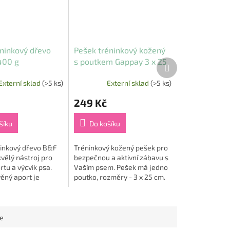
éninkový dřevo
Pešek tréninkový kožený
400 g
s poutkem Gappay 3 x 25
Další
produkt
cm
Externí sklad
(>5 ks)
Externí sklad
(>5 ks)
249 Kč
šíku
Do košíku
ninkový dřevo B&F
Tréninkový kožený pešek pro
kvělý nástroj pro
bezpečnou a aktivní zábavu s
rtu a výcvik psa.
Vaším psem. Pešek má jedno
ěný aport je
poutko, rozměry - 3 x 25 cm.
v různých
ch, takže si můžete
lní...
ce