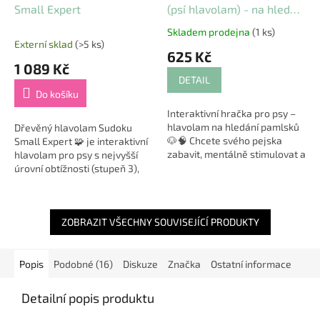
Small Expert
(psí hlavolam) - na hledání
pamlsků
Skladem prodejna
(1 ks)
Průměrné
Externí sklad
(>5 ks)
hodnocení
625 Kč
produktu
1 089 Kč
je
DETAIL
4,5
Do košíku
z
Interaktivní hračka pro psy –
5
hlavolam na hledání pamlsků
Dřevěný hlavolam Sudoku
hvězdiček.
🐶🧠 Chcete svého pejska
Small Expert 🧩 je interaktivní
zabavit, mentálně stimulovat a
hlavolam pro psy s nejvyšší
zároveň podpořit zdravé
úrovní obtížnosti (stupeň 3),
krmení? Interaktivní psí
který potěší všechny chytré a
hlavolam je...
zvídavé mazlíčky! 🐾 Tento
model z...
ZOBRAZIT VŠECHNY SOUVISEJÍCÍ PRODUKTY
Popis
Podobné (16)
Diskuze
Značka
Ostatní informace
Detailní popis produktu