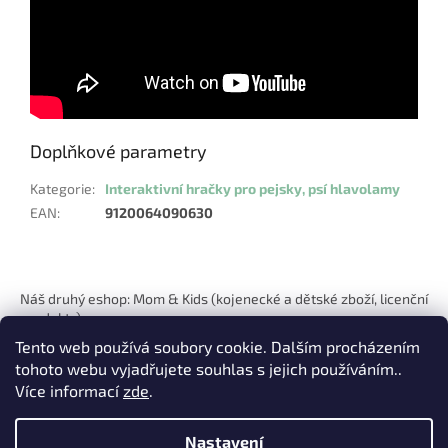
Doplňkové parametry
Kategorie
:
Interaktivní hračky pro pejsky, psí hlavolamy
EAN
:
9120064090630
Z
á
Náš druhý eshop: Mom & Kids (kojenecké a dětské zboží, licenční
p
produkty)
a
Tento web používá soubory cookie. Dalším procházením
t
tohoto webu vyjadřujete souhlas s jejich používáním..
í
Více informací
zde
.
Nastavení
Vytvořil Shoptet