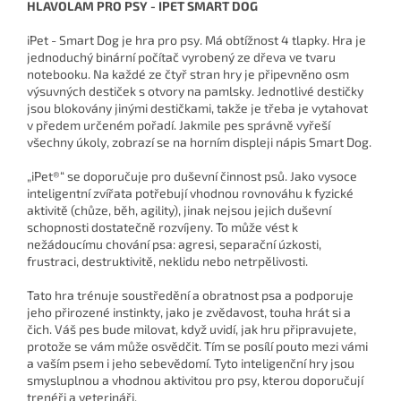
HLAVOLAM PRO PSY - IPET SMART DOG
iPet - Smart Dog je hra pro psy. Má obtížnost 4 tlapky. Hra je
jednoduchý binární počítač vyrobený ze dřeva ve tvaru
notebooku. Na každé ze čtyř stran hry je připevněno osm
výsuvných destiček s otvory na pamlsky. Jednotlivé destičky
jsou blokovány jinými destičkami, takže je třeba je vytahovat
v předem určeném pořadí. Jakmile pes správně vyřeší
všechny úkoly, zobrazí se na horním displeji nápis Smart Dog.
„iPet®“ se doporučuje pro duševní činnost psů. Jako vysoce
inteligentní zvířata potřebují vhodnou rovnováhu k fyzické
aktivitě (chůze, běh, agility), jinak nejsou jejich duševní
schopnosti dostatečně rozvíjeny. To může vést k
nežádoucímu chování psa: agresi, separační úzkosti,
frustraci, destruktivitě, neklidu nebo netrpělivosti.
Tato hra trénuje soustředění a obratnost psa a podporuje
jeho přirozené instinkty, jako je zvědavost, touha hrát si a
čich. Váš pes bude milovat, když uvidí, jak hru připravujete,
protože se vám může osvědčit. Tím se posílí pouto mezi vámi
a vaším psem i jeho sebevědomí. Tyto inteligenční hry jsou
smysluplnou a vhodnou aktivitou pro psy, kterou doporučují
trenéři a veterináři.