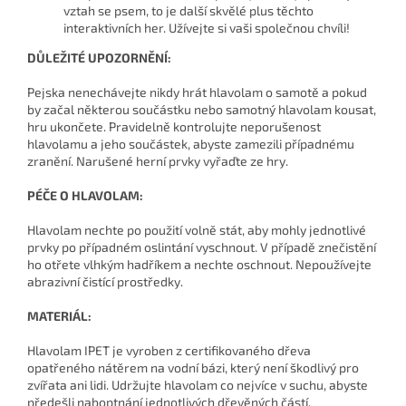
vztah se psem, to je další skvělé plus těchto
interaktivních her. Užívejte si vaši společnou chvíli!
DŮLEŽITÉ UPOZORNĚNÍ:
Pejska nenechávejte nikdy hrát hlavolam o samotě a pokud
by začal některou součástku nebo samotný hlavolam kousat,
hru ukončete. Pravidelně kontrolujte neporušenost
hlavolamu a jeho součástek, abyste zamezili případnému
zranění. Narušené herní prvky vyřaďte ze hry.
PÉČE O HLAVOLAM:
Hlavolam nechte po použití volně stát, aby mohly jednotlivé
prvky po případném oslintání vyschnout. V případě znečistění
ho otřete vlhkým hadříkem a nechte oschnout. Nepoužívejte
abrazivní čistící prostředky.
MATERIÁL:
Hlavolam IPET je vyroben z certifikovaného dřeva
opatřeného nátěrem na vodní bázi, který není škodlivý pro
zvířata ani lidi. Udržujte hlavolam co nejvíce v suchu, abyste
předešli naboptnání jednotlivých dřevěných částí.