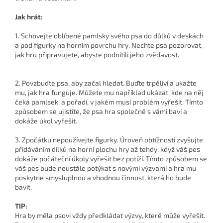
Jak hrát:
1. Schovejte oblíbené pamlsky svého psa do důlků v deskách
a pod figurky na horním povrchu hry. Nechte psa pozorovat,
jak hru připravujete, abyste podnítili jeho zvědavost.
2. Povzbuďte psa, aby začal hledat. Buďte trpěliví a ukažte
mu, jak hra funguje. Můžete mu například ukázat, kde na něj
čeká pamlsek, a pořadí, v jakém musí problém vyřešit. Tímto
způsobem se ujistíte, že psa hra společně s vámi baví a
dokáže úkol vyřešit.
3. Zpočátku nepoužívejte figurky. Úroveň obtížnosti zvyšujte
přidáváním dílků na horní plochu hry až tehdy, když váš pes
dokáže počáteční úkoly vyřešit bez potíží. Tímto způsobem se
váš pes bude neustále potýkat s novými výzvami a hra mu
poskytne smysluplnou a vhodnou činnost, která ho bude
bavit.
TIP:
Hra by měla psovi vždy předkládat výzvy, které může vyřešit.