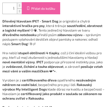
Přidat do košíku
Dřevěný hlavolam IPET - Smart Dog
je originální a chytrá
interaktivní hračka pro psy
, která trénuje
soustředění, obratnost
a logické myšlení
🐶🧠. Tento jedinečný hlavolam ve tvaru
dřevěného notebooku
přináší psům
zábavnou výzvu
– správným
postupem vytahování destiček objeví pamlsky a nakonec odhalí
nápis
Smart Dog
! 🎯🍖
Hra nabízí
stupeň obtížnosti 4 tlapky
, což ji činí ideální volbou pro
psy, kteří už mají zkušenosti s jednoduššími hlavolamy a hledají
nové mentální výzvy
.
IPET
podporuje přirozené instinkty psa, jako
je
zvědavost, čichání a touha objevovat
, a zároveň
posiluje vztah
mezi vámi a vaším mazlíčkem
❤️🐾.
Vyroben je z
certifikovaného dřeva
opatřeného
nezávadným
nátěrem na vodní bázi
, bezpečného pro psy i lidi.
Rakouský
výrobce My Intelligent Dogs
klade důraz na kvalitu a bezpečnost –
hlavolam je
certifikovaný jako produkt v souladu se zákonem na
ochranu zvířat v Rakousku
.