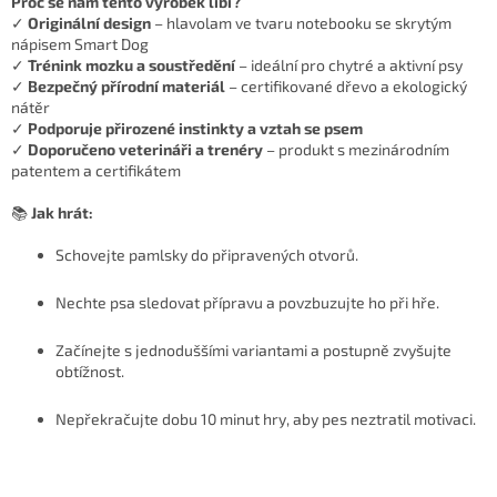
Proč se nám tento výrobek líbí?
✓
Originální design
– hlavolam ve tvaru notebooku se skrytým
nápisem Smart Dog
✓
Trénink mozku a soustředění
– ideální pro chytré a aktivní psy
✓
Bezpečný přírodní materiál
– certifikované dřevo a ekologický
nátěr
✓
Podporuje přirozené instinkty a vztah se psem
✓
Doporučeno veterináři a trenéry
– produkt s mezinárodním
patentem a certifikátem
📚
Jak hrát:
Schovejte pamlsky do připravených otvorů.
Nechte psa sledovat přípravu a povzbuzujte ho při hře.
Začínejte s jednoduššími variantami a postupně zvyšujte
obtížnost.
Nepřekračujte dobu 10 minut hry, aby pes neztratil motivaci.