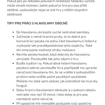
Pokud pes po několika pokusech nedokáže hádanku vyřešit,
může ztratit motivaci, takže pokud je hra pro psa příliš
obtížná, vyzkoušejte nejprve jiné hry s nižším stupněm
obtížnosti.
TIPY PRO PRÁCI S HLAVOLAMY OBECNĚ:
Do hlavolamu ukrývejte suché nedrolivé pamlsky.
Začínejte s méně hracími prvky. Je to dobré pro
koncentraci pejska na jednu část hlavolamu k řešení a
zvyšujete tak pravděpodobnost jeho úspěchu. Také
tím omezujete možnost ztráty motivace.
Nechte pejska koukat, když dobroty do hlavolamu
ukrýváte. Povzbudíte tak jeho zájem o hru.
Buďte trpěliví i vy. Pokud dává řešení hlavolamu
pejskovi zabrat, povzbuďte ho a popřípadě mu upravte
náročnost hlavolamu tím, že se vrátíte k jednodušším
prvkům nebo snížíte počet použitých součástek.
Můžete mu také sami ukázat, jak jednotlivé herní prvky
fungují.
Dobu hraní s hlavolamem dávkujte a v jednom zátahu
nehrajte vice než 10 minut, i tato doba je pro psa
mentálně velmi náročná.
Při společné hře mimoděk posilujete svůj společný