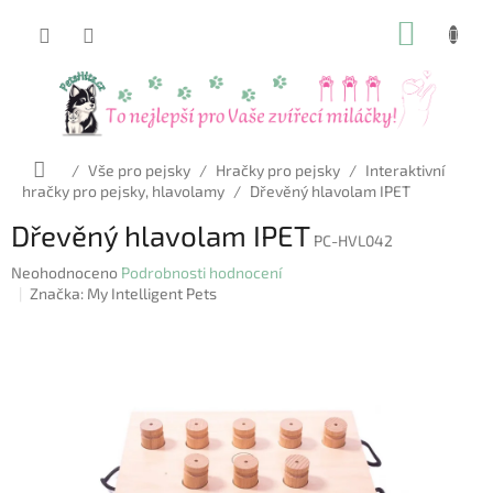
Přejít
NÁKUP
na
obsah
KOŠÍK
Domů
/
Vše pro pejsky
/
Hračky pro pejsky
/
Interaktivní
hračky pro pejsky, hlavolamy
/
Dřevěný hlavolam IPET
Dřevěný hlavolam IPET
PC-HVL042
Průměrné
Neohodnoceno
Podrobnosti hodnocení
hodnocení
Značka:
My Intelligent Pets
produktu
je
0,0
z
5
hvězdiček.