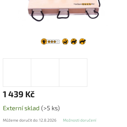
1 439 Kč
Měrná
Externí sklad
(>5 ks)
cena:
Můžeme doručit do:
12.8.2026
Možnosti doručení