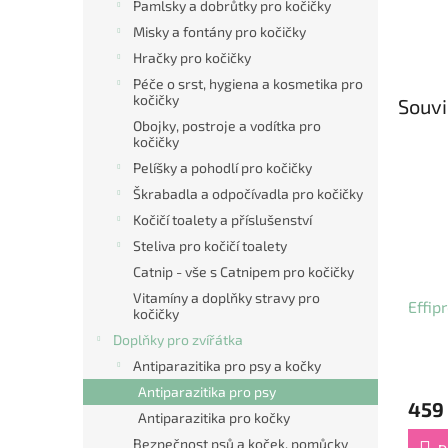
Pamlsky a dobrůtky pro kočičky
Misky a fontány pro kočičky
Hračky pro kočičky
Péče o srst, hygiena a kosmetika pro
kočičky
Souvi
Obojky, postroje a vodítka pro
kočičky
Pelíšky a pohodlí pro kočičky
Škrabadla a odpočívadla pro kočičky
Kočičí toalety a příslušenství
Steliva pro kočičí toalety
Catnip - vše s Catnipem pro kočičky
Vitamíny a doplňky stravy pro
Effip
kočičky
Doplňky pro zvířátka
Antiparazitika pro psy a kočky
Antiparazitika pro psy
459
Antiparazitika pro kočky
Bezpečnost psů a koček, pomůcky