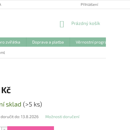
ANY OSOBNÍCH ÚDAJŮ
Přihlášení
NÁKUPNÍ
Prázdný košík
KOŠÍK
ro zvířátka
Doprava a platba
Věrnostní program
Kon
 ml
 Kč
ní sklad
(>5 ks)
oručit do:
13.8.2026
Možnosti doručení