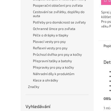
D
Pooperační oblečení pro zvířata
Cestování se zvířátky, doplňky do
Sprej 
auta
klíšťa
Pro ps
Potřeby pro domácnost se zvířaty
věku P
Ochranné límce pro zvířata
klíšťa
Péče o drápky a tlapky
dospě
Plovací vesty pro psy
Popi
Reflexní vesty pro psy
Průchozí dvířka pro psy a kočky
Přepravní tašky a batohy
Det
Přepravky pro psy a kočky
Náhradní díly k produktům
Klece a ohrádky
Značky
OBS
Vyhledávání
1 ml