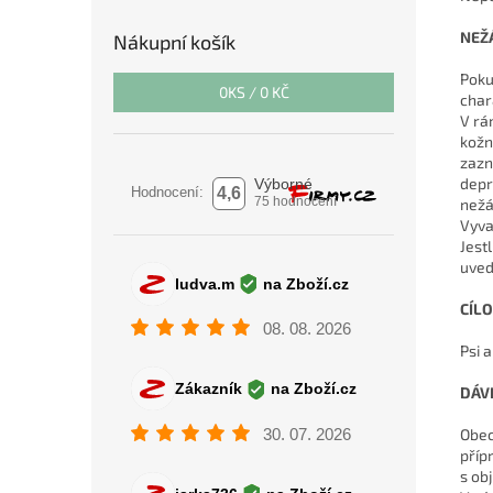
NEŽ
Nákupní košík
Poku
0
KS /
0 KČ
char
V rá
kožn
zazn
depr
nežá
Vyva
Jest
uved
CÍL
Psi a
DÁV
Obec
příp
s ob