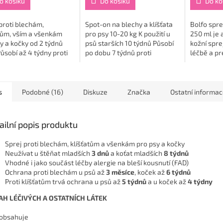
o košíku
Do košíku
Do ko
proti blechám,
Spot-on na blechy a klíšťata
Bolfo spre
tům, vším a všenkám
pro psy 10-20 kg K použití u
250 ml je 
y a kočky od 2 týdnů
psů starších 10 týdnů Působí
kožní spre
ůsobí až 4 týdny proti
po dobu 7 týdnů proti
léčbě a pr
tům a 6 týdnů proti
blechám, 12 týdnů jejich...
psů a koče
lým blechám...
klíšťaty, 
🐱🛡️ Prakti
s
Podobné (16)
Diskuze
Značka
Ostatní informa
ailní popis produktu
Sprej proti blechám, klíšťatům a všenkám pro psy a kočky
Neužívat u štěňat mladších
3 dnů
a koťat mladších
8 týdnů
Vhodné i jako součást léčby alergie na bleší kousnutí (FAD)
Ochrana proti blechám u psů až
3 měsíce
, koček až
6 týdnů
Proti klíšťatům trvá ochrana u psů až
5 týdnů
a u koček až
4 týdny
AH LÉČIVÝCH A OSTATNÍCH LÁTEK
 obsahuje