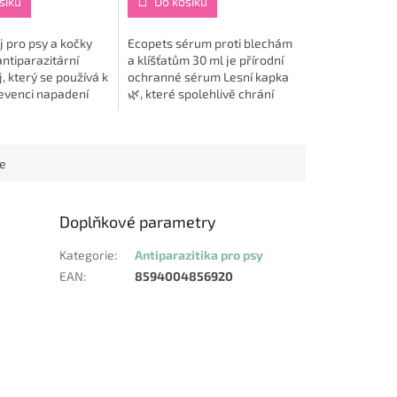
šíku
Do košíku
j pro psy a kočky
Ecopets sérum proti blechám
antiparazitární
a klíšťatům 30 ml je přírodní
j, který se používá k
ochranné sérum Lesní kapka
evenci napadení
🌿, které spolehlivě chrání
k blechami,
psy i kočky 🐶🐱 před vnějšími
vešmi a všenkami. 🐶
parazity – blechami, klíšťaty,...
ckou...
ce
Doplňkové parametry
Kategorie
:
Antiparazitika pro psy
EAN
:
8594004856920