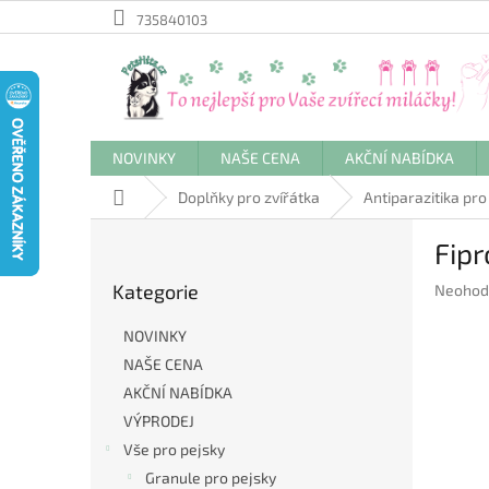
Přejít
735840103
na
obsah
NOVINKY
NAŠE CENA
AKČNÍ NABÍDKA
Domů
Doplňky pro zvířátka
Antiparazitika pro
P
Fipr
o
Přeskočit
s
Kategorie
Průměr
Neohod
kategorie
t
hodnoc
r
produkt
NOVINKY
a
je
NAŠE CENA
n
0,0
AKČNÍ NABÍDKA
z
n
5
í
VÝPRODEJ
hvězdič
p
Vše pro pejsky
a
Granule pro pejsky