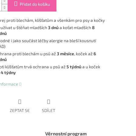
Přidat do košíku
rej proti blechám, klíšťatům a všenkám pro psy a kočky
užívat u štěňat mladších
3 dnů
a koťat mladších
8
dnů
odné i jako součást léčby alergie na bleší kousnutí
AD)
hrana proti blechám u psů až
3 měsíce
, koček až
6
dnů
oti klíšťatům trvá ochrana u psů až
5 týdnů
a u koček
ž
4 týdny
 informace
ZEPTAT SE
SDÍLET
Věrnostní program