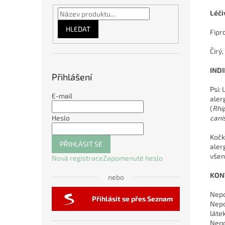
Léči
HLEDAT
Fipr
Čirý
IND
Přihlášení
Psi:
E-mail
aler
(
Rhi
cani
Heslo
Kočk
PŘIHLÁSIT SE
aler
všen
Nová registrace
Zapomenuté heslo
KON
nebo
Nepo
Přihlásit se přes Seznam
Nepo
látek
Nepo