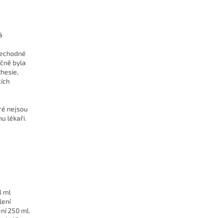
á
řechodné
ečně byla
hesie,
cích
ré nejsou
u lékaři.
3 ml
lení
ní 250 ml.