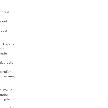
kontaktu
hnout
dou a
plikovaný
ale
láště
ístnosti.
oporučeno
řípravkem,
m. Pokud
í nebo
d jste již