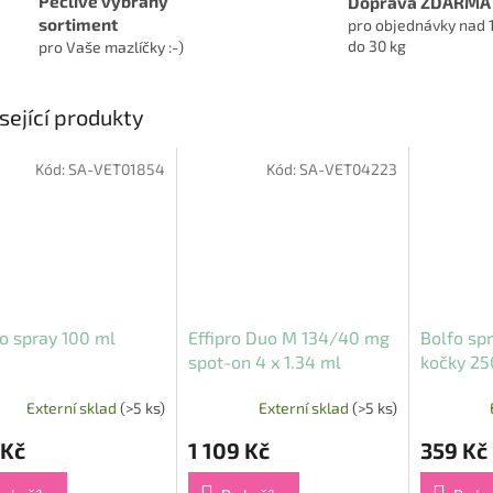
Pečlivě vybraný
Doprava ZDARMA
sortiment
pro objednávky nad 
do 30 kg
pro Vaše mazlíčky :-)
sející produkty
Kód:
SA-VET01854
Kód:
SA-VET04223
ro spray 100 ml
Effipro Duo M 134/40 mg
Bolfo spr
spot-on 4 x 1.34 ml
kočky 25
Externí sklad
(>5 ks)
Externí sklad
(>5 ks)
 Kč
1 109 Kč
359 Kč