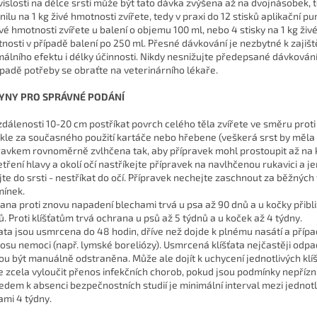
vislosti na délce srsti může být tato dávka zvýšena až na dvojnásobek, 
onilu na 1 kg živé hmotnosti zvířete, tedy v praxi do 12 stisků aplikační p
ivé hmotnosti zvířete u balení o objemu 100 ml, nebo 4 stisky na 1 kg živ
nosti v případě balení po 250 ml. Přesné dávkování je nezbytné k zajišt
málního efektu i délky účinnosti. Nikdy nesnižujte předepsané dávkování
ípadě potřeby se obraťte na veterinárního lékaře.
YNY PRO SPRÁVNÉ PODÁNÍ
zdálenosti 10-20 cm postříkat povrch celého těla zvířete ve směru proti 
kle za současného použití kartáče nebo hřebene (veškerá srst by měla
ravkem rovnoměrně zvlhčena tak, aby přípravek mohl prostoupit až na k
etření hlavy a okolí očí nastříkejte přípravek na navlhčenou rukavici a 
ejte do srsti - nestříkat do očí. Přípravek nechejte zaschnout za běžných
ínek.
ana proti znovu napadení blechami trvá u psa až 90 dnů a u kočky přibl
ů. Proti klíšťatům trvá ochrana u psů až 5 týdnů a u koček až 4 týdny.
ťata jsou usmrcena do 48 hodin, dříve než dojde k plnému nasátí a pří
osu nemoci (např. lymské boreliózy). Usmrcená klíšťata nejčastěji odp
u být manuálně odstraněna. Může ale dojít k uchycení jednotlivých klíš
e zcela vyloučit přenos infekčních chorob, pokud jsou podmínky nepřízn
edem k absenci bezpečnostních studií je minimální interval mezi jednot
ami 4 týdny.