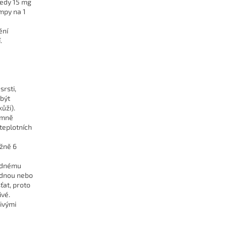
tedy 15 mg
umpy na 1
é
ění
.
srsti,
 být
ůži).
jemně
 teplotních
ižně 6
padnému
adnou nebo
ťat, proto
ivé.
livými