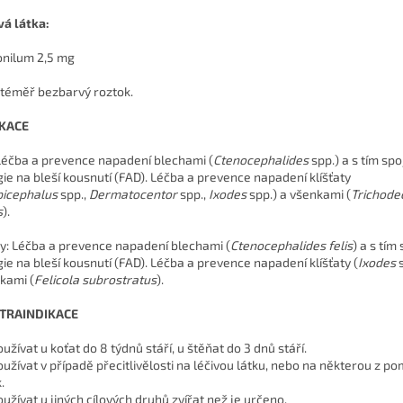
vá látka:
onilum 2,5 mg
, téměř bezbarvý roztok.
IKACE
 Léčba a prevence napadení blechami (
Ctenocephalides
spp.) a s tím sp
gie na bleší kousnutí (FAD). Léčba a prevence napadení klíšťaty
picephalus
spp.,
Dermatocentor
spp.,
Ixodes
spp.) a všenkami (
Trichode
s
).
y: Léčba a prevence napadení blechami (
Ctenocephalides felis
) a s tím
gie na bleší kousnutí (FAD). Léčba a prevence napadení klíšťaty (
Ixodes
s
kami (
Felicola subrostratus
).
TRAINDIKACE
užívat u koťat do 8 týdnů stáří, u štěňat do 3 dnů stáří.
užívat v případě přecitlivělosti na léčivou látku, nebo na některou z 
.
užívat u jiných cílových druhů zvířat než je určeno.