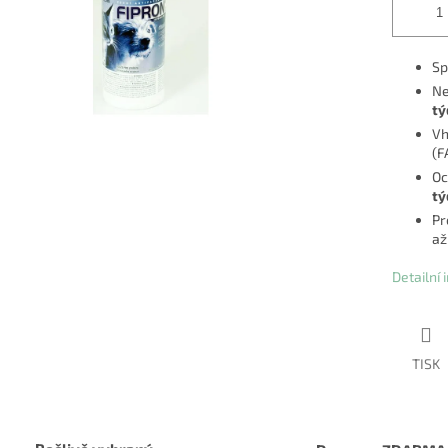
Sp
Ne
tý
Vh
(F
Oc
tý
Pr
a
Detailní
TISK