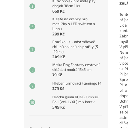
Kiltix obojek pro malé psy
ZVL
obojek 38cm 1 ks
669 Kč
Tent
Kleště na drápky pro
příp
mazlíčky s LED světlem a
Lidé
lupou
kont
299 Kč
Zabr
mýd
Prací koule - odstraňovač
V př
chlupů a vlasů do pračky (5
-10 ks)
Nema
249 Kč
příp
v po
Miska Dog Fantasy cestovní
s dě
skládací modrá 15x5 cm
Příp
79 Kč
Spre
Hřeben trimovací Flamingo M
Při 
279 Kč
při 
dopo
Hračka guma KONG Jumbler
Ochr
Ball (vel. L/XL) mix barev
V př
549 Kč
se o
astm
dřív