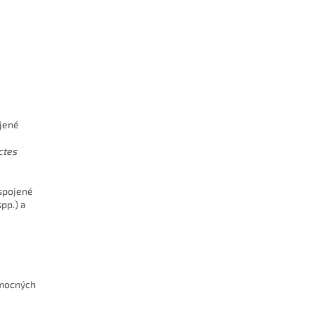
ojené
ctes
 spojené
pp.) a
pomocných