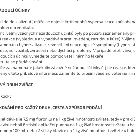
ÁDOUCÍ ÚČINKY
d dojde k olíznutí, může se objevit krátkodobá hypersalivace způsoben
akterem vehikula.
mci velmi vzácných nežádoucích účinků byly po použití zaznamenány p
í reakce (vyblednutí a vypadávání srsti, svědění, zarudnutí kůže). Výjim
amenána hypersalivace, reverzibilní neurologické symptomy (hyperest
ese, nervozita), zvracení nebo dýchací problémy. V případě přetrvávají
doucích účinků vyhledejte pomoc veterinárního lékaře.
rujte se předávkování.
liže zaznamenáte jakékoliv závažné nežádoucí účinky či jiné reakce, kte
eny v této příbalové informaci, oznamte to prosím vašemu veterinárním
OVÝ DRUH ZVÍŘAT
 kočky.
KOVÁNÍ PRO KAŽDÝ DRUH, CESTA A ZPŮSOB PODÁNÍ
ná dávka je 7,5 mg fipronilu na 1 kg živé hmotnosti zvířete, tedy v praxi 
ravku neboli 6 stisků aplikační pumpy na 1 kg živé hmotnosti zvířete u ba
jemem 100 ml, nebo 2 stisky hlavice na 1 kg živé hmotnosti zvířete u bale