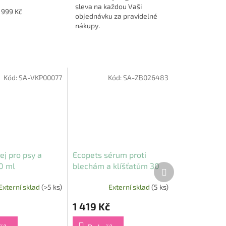
sleva na každou Vaši
1999 Kč
objednávku za pravidelné
nákupy.
Kód:
SA-VKP00077
Kód:
SA-ZB026483
ej pro psy a
Ecopets sérum proti
0 ml
blechám a klíšťatům 30
Další
produkt
ml
Externí sklad
(>5 ks)
Externí sklad
(5 ks)
1 419 Kč