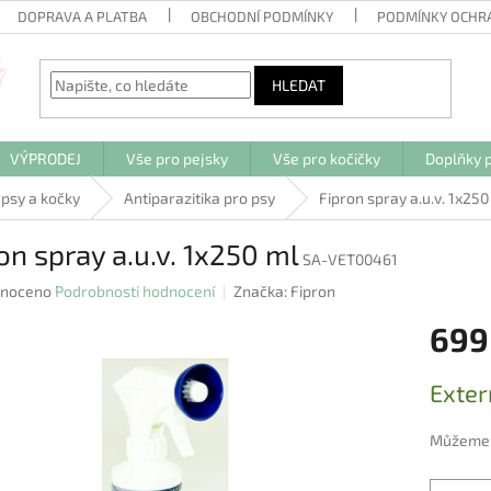
DOPRAVA A PLATBA
OBCHODNÍ PODMÍNKY
PODMÍNKY OCHR
HLEDAT
VÝPRODEJ
Vše pro pejsky
Vše pro kočičky
Doplňky p
 psy a kočky
Antiparazitika pro psy
Fipron spray a.u.v. 1x250
on spray a.u.v. 1x250 ml
SA-VET00461
né
noceno
Podrobnosti hodnocení
Značka:
Fipron
ení
699
u
Měrná
Exter
cena:
ek.
Můžeme d