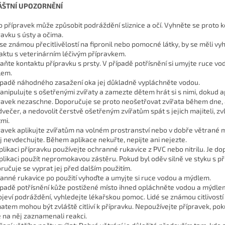
ÁŠTNÍ UPOZORNĚNÍ
o přípravek může způsobit podráždění sliznice a očí. Vyhněte se proto 
ravku s ústy a očima.
 se známou přecitlivělostí na fipronil nebo pomocné látky, by se měli vy
aktu s veterinárním léčivým přípravkem.
aňte kontaktu přípravku s prsty. V případě potřísnění si umyjte ruce vo
lem.
ípadě náhodného zasažení oka jej důkladně vypláchněte vodou.
nipulujte s ošetřenými zvířaty a zamezte dětem hrát si s nimi, dokud a
ravek nezaschne. Doporučuje se proto neošetřovat zvířata během dne, 
dvečer, a nedovolit čerstvě ošetřeným zvířatům spát s jejich majiteli, zv
tmi.
ravek aplikujte zvířatům na volném prostranství nebo v dobře větrané m
j nevdechujte. Během aplikace nekuřte, nepijte ani nejezte.
aplikaci přípravku používejte ochranné rukavice z PVC nebo nitrilu. Je d
aplikaci použít nepromokavou zástěru. Pokud byl oděv silně ve styku s p
ručuje se vyprat jej před dalším použitím.
anné rukavice po použití vyhoďte a umyjte si ruce vodou a mýdlem.
ípadě potřísnění kůže postižené místo ihned opláchněte vodou a mýdle
bjeví podráždění, vyhledejte lékařskou pomoc. Lidé se známou citlivost
atem mohou být zvláště citliví k přípravku. Nepoužívejte přípravek, poku
e na něj zaznamenali reakci.