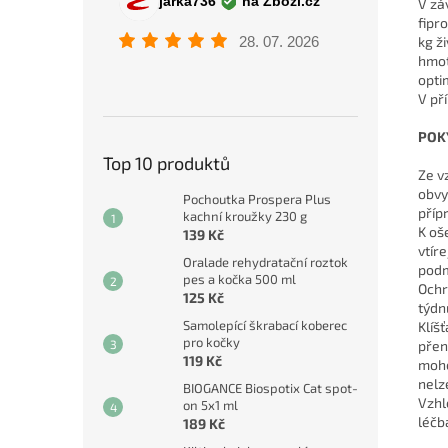
V zá
fipr
kg ž
hmot
opti
V př
POK
Top 10 produktů
Ze v
obvy
Pochoutka Prospera Plus
příp
kachní kroužky 230 g
K oš
139 Kč
vtír
Oralade rehydratační roztok
podm
pes a kočka 500 ml
Ochr
125 Kč
týdn
Samolepící škrabací koberec
Klíš
pro kočky
přen
119 Kč
moho
nelz
BIOGANCE Biospotix Cat spot-
Vzhl
on 5x1 ml
léčb
189 Kč