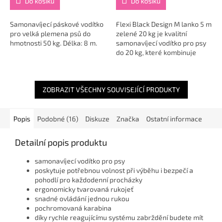
Do košíku
Do košíku
Samonavíjecí páskové vodítko
Flexi Black Design M lanko 5 m
pro velká plemena psů do
zelené 20 kg je kvalitní
hmotnosti 50 kg. Délka: 8 m.
samonavíjecí vodítko pro psy
do 20 kg, které kombinuje
ergonomický design, bezpečný
brzdový systém a spolehlivé
vedení...
ZOBRAZIT VŠECHNY SOUVISEJÍCÍ PRODUKTY
Popis
Podobné (16)
Diskuze
Značka
Ostatní informace
Detailní popis produktu
samonavíjecí vodítko pro psy
poskytuje potřebnou volnost při výběhu i bezpečí a
pohodlí pro každodenní procházky
ergonomicky tvarovaná rukojeť
snadné ovládání jednou rukou
pochromovaná karabina
díky rychle reagujícímu systému zabrždění budete mít