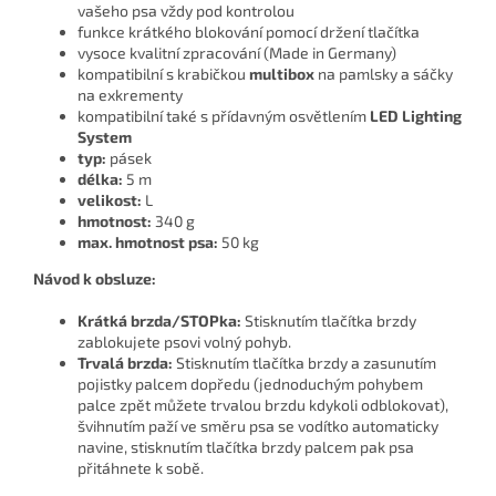
vašeho psa vždy pod kontrolou
funkce krátkého blokování pomocí držení tlačítka
vysoce kvalitní zpracování (Made in Germany)
kompatibilní s krabičkou
multibox
na pamlsky a sáčky
na exkrementy
kompatibilní také s přídavným osvětlením
LED Lighting
System
typ:
pásek
délka:
5 m
velikost:
L
hmotnost:
340 g
max. hmotnost psa:
50 kg
Návod k obsluze:
Krátká brzda/STOPka:
Stisknutím tlačítka brzdy
zablokujete psovi volný pohyb.
Trvalá brzda:
Stisknutím tlačítka brzdy a zasunutím
pojistky palcem dopředu (jednoduchým pohybem
palce zpět můžete trvalou brzdu kdykoli odblokovat),
švihnutím paží ve směru psa se vodítko automaticky
navine, stisknutím tlačítka brzdy palcem pak psa
přitáhnete k sobě.