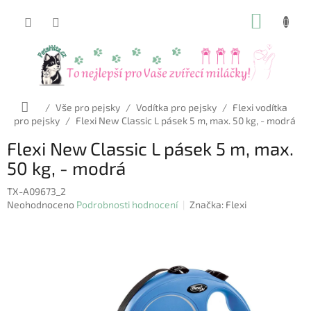
Přejít
NÁKUP
na
obsah
KOŠÍK
Domů
/
Vše pro pejsky
/
Vodítka pro pejsky
/
Flexi vodítka
pro pejsky
/
Flexi New Classic L pásek 5 m, max. 50 kg, - modrá
Flexi New Classic L pásek 5 m, max.
50 kg, - modrá
TX-A09673_2
Průměrné
Neohodnoceno
Podrobnosti hodnocení
Značka:
Flexi
hodnocení
produktu
je
0,0
z
5
hvězdiček.