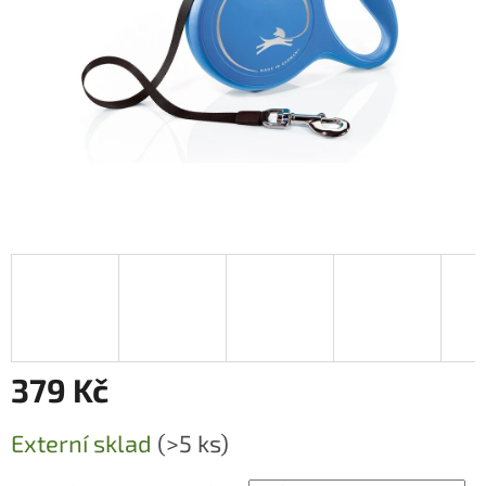
379 Kč
Měrná
Externí sklad
(>5 ks)
cena: