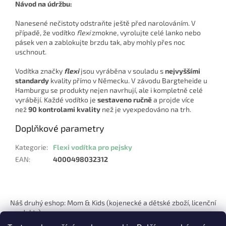
Návod na údržbu:
Nanesené nečistoty odstraňte ještě před narolováním. V
případě, že vodítko
flexi
zmokne, vyrolujte celé lanko nebo
pásek ven a zablokujte brzdu tak, aby mohly přes noc
uschnout.
Vodítka značky
flexi
jsou vyráběna v souladu s
nejvyššími
standardy
kvality přímo v Německu. V závodu Bargteheide u
Hamburgu se produkty nejen navrhují, ale i kompletně celé
vyrábějí. Každé vodítko je
sestaveno ručně
a projde více
než
90 kontrolami kvality
než je vyexpedováno na trh.
Doplňkové parametry
Kategorie
:
Flexi vodítka pro pejsky
EAN
:
4000498032312
Z
á
Náš druhý eshop: Mom & Kids (kojenecké a dětské zboží, licenční
p
produkty)
a