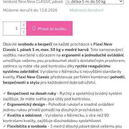
Velikost flexi New CLASSIC pásek
Můžeme doručit do:
13.8.2026
Možnosti doručení
Přidat do košíku
Objevte
svobodu a bezpečí
na každé procházce s
Flexi New
Classic L pásek 5 m, max. 50 kg v modré barvě
. Toto samonavíjecí
vodítko, navržené s důrazem na
ergonomii a jednoduché ovládání
,
umožňuje vašemu psu prozkoumat okolí s dostatečným prostorem,
zatímco vy máte vše pod kontrolou díky
rychle reagujícímu
systému zabrždění
. Vyrobeno v Německu s nejvyššími standardy
kvality,
Flexi New Classic
představuje perfektní kombinaci
pohodlí,
bezpečnosti a stylu
pro každodenní dobrodružství.
✓
Bezpečnost na dosah ruky
- Rychlý a spolehlivý brzdný systém
zajišťuje, že máte svého psa vždy pod kontrolou.
✓
Ergonomický design
- Pohodlná rukojeť a snadné ovládání
jednou rukou přináší pohodlí na dlouhých procházkách.
✓
Kvalita a odolnost
- Vyrobeno v Německu, s více než 90
kontrolami kvality, zajišťuje dlouhodobou spolehlivost.
✓
Flexibilita a svoboda
-
5 metrů dlouhý pásek
dává vašemu psu