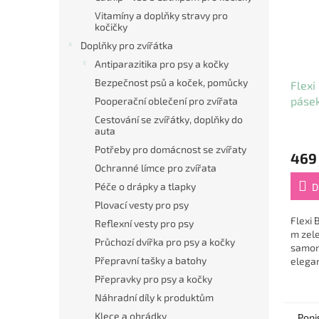
Vitamíny a doplňky stravy pro
kočičky
Doplňky pro zvířátka
Antiparazitika pro psy a kočky
Bezpečnost psů a koček, pomůcky
Flexi
pásek
Pooperační oblečení pro zvířata
Cestování se zvířátky, doplňky do
auta
Potřeby pro domácnost se zvířaty
469
Ochranné límce pro zvířata
Péče o drápky a tlapky
D
Plovací vesty pro psy
Flexi 
Reflexní vesty pro psy
m zele
Průchozí dvířka pro psy a kočky
samona
Přepravní tašky a batohy
elegan
spojuj
Přepravky pro psy a kočky
maximá
Náhradní díly k produktům
venčen
Klece a ohrádky
Popi