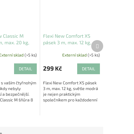
w Classic M
Flexi New Comfort XS
m, max. 20 kg,
pásek 3 m, max. 12 kg,
Další
produkt
světlemodrá
Externí sklad
(>5 ks)
Externí sklad
(>5 ks)
299 Kč
DETAIL
DETAIL
 s vaším čtyřnohým
Flexi New Comfort XS pásek
ikdy nebyly
3 m, max. 12 kg, světle modrá
í a bezpečnější.
je nejen praktickým
Classic M šňůra 8
společníkem pro každodenní
 max. 20 kg v černé
procházky, ale také
dokonalým spojením
moderním doplňkem pro
..
vašeho čtyřnohého přítele.
S...
ce