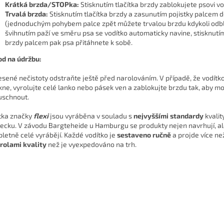
Krátká brzda/STOPka:
Stisknutím tlačítka brzdy zablokujete psovi v
Trvalá brzda:
Stisknutím tlačítka brzdy a zasunutím pojistky palcem 
(jednoduchým pohybem palce zpět můžete trvalou brzdu kdykoli odbl
švihnutím paží ve směru psa se vodítko automaticky navine, stisknutím
brzdy palcem pak psa přitáhnete k sobě.
d na údržbu:
sené nečistoty odstraňte ještě před narolováním. V případě, že vodítk
ne, vyrolujte celé lanko nebo pásek ven a zablokujte brzdu tak, aby m
uschnout.
tka značky
flexi
jsou vyráběna v souladu s
nejvyššími standardy
kvalit
cku. V závodu Bargteheide u Hamburgu se produkty nejen navrhují, ale
letně celé vyrábějí. Každé vodítko je
sestaveno ručně
a projde více n
rolami kvality
než je vyexpedováno na trh.