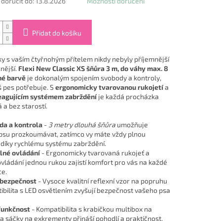
oručit do:
13.8.2026
Možnosti doručení
Přidat do košíku
y s vaším čtyřnohým přítelem nikdy nebyly příjemnější
nější.
Flexi New Classic XS šňůra 3 m, do váhy max. 8
né barvě
je dokonalým spojením svobody a kontroly,
š pes potřebuje. S
ergonomicky tvarovanou rukojetí
a
eagujícím systémem zabrždění
je každá procházka
 a bez starostí.
da a kontrola
-
3 metry dlouhá šňůra
umožňuje
su prozkoumávat, zatímco vy máte vždy plnou
 díky rychlému systému zabrždění.
lné ovládání
- Ergonomicky tvarovaná rukojeť a
vládání jednou rukou zajistí komfort pro vás na každé
e.
 bezpečnost
- Vysoce kvalitní reflexní vzor na popruhu
ibilita s LED osvětlením zvyšují bezpečnost vašeho psa
funkčnost
- Kompatibilita s krabičkou multibox na
a sáčky na exkrementy přináší pohodlí a praktičnost.