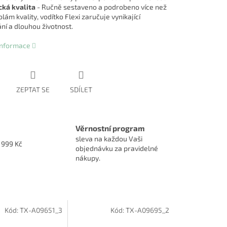
ká kvalita
- Ručně sestaveno a podrobeno více než
lám kvality, vodítko Flexi zaručuje vynikající
ní a dlouhou životnost.
 informace
ZEPTAT SE
SDÍLET
Věrnostní program
sleva na každou Vaši
1999 Kč
objednávku za pravidelné
nákupy.
Kód:
TX-A09651_3
Kód:
TX-A09695_2