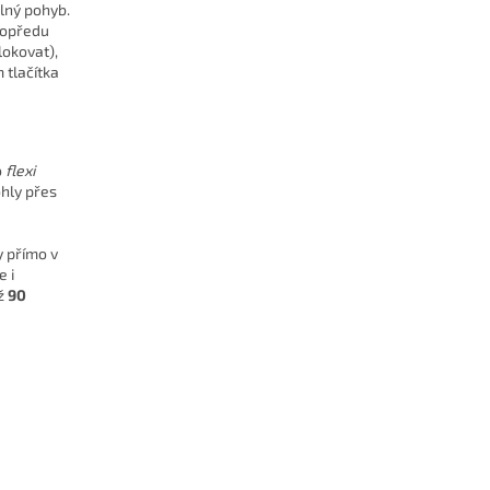
olný pohyb.
dopředu
okovat),
 tlačítka
o
flexi
ohly přes
y přímo v
 i
ež
90