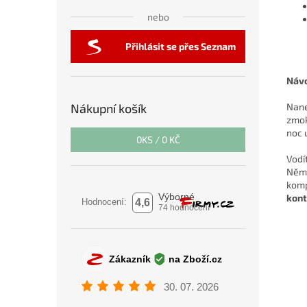
nebo
Přihlásit se přes Seznam
Návo
Nane
Nákupní košík
zmok
noc 
0
KS /
0 KČ
Vodí
Něme
komp
kont