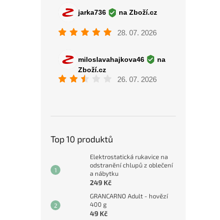
Top 10 produktů
Elektrostatická rukavice na
odstranění chlupů z oblečení
a nábytku
249 Kč
GRANCARNO Adult - hovězí
400 g
49 Kč