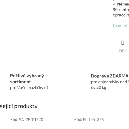
✓
Němec
90 kontro
zpracová
Detailní
TISK
Pečlivě vybraný
Doprava ZDARMA
sortiment
pro objednávky nad 
do 30 kg
pro Vaše mazlíčky :-)
sející produkty
Kód:
SA-ZB011520
Kód:
PL-194-265