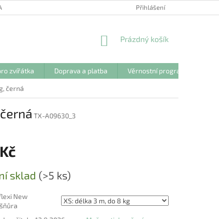
ANY OSOBNÍCH ÚDAJŮ
Přihlášení
NÁKUPNÍ
Prázdný košík
KOŠÍK
ro zvířátka
Doprava a platba
Věrnostní program
Kon
g, černá
 černá
TX-A09630_3
 Kč
ní sklad
(>5 ks)
flexi New
 šňůra