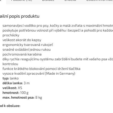
ailní popis produktu
samonavíjecí vodítko pro psy, kočky a malá zvířata s maximální hmotn
poskytuje potřebnou volnost při výběhu i bezpečí a pohodlí pro každ
procházky
velikost akorát do kapsy
ergonomicky tvarovaná rukojeť
snadné ovládání jednou rukou
pochromovaná karabina
díky rychle reagujícímu systému zabrždění budete mít vašeho psa vž
kontrolou
funkce krátkého blokování pomocí držení tlačítka
vysoce kvalitní zpracování (Made in Germany)
typ:
lanko
délka lanka:
3 m
velikost:
XS
hmotnost:
100 g
max. hmotnost psa:
8 kg
d k obsluze: