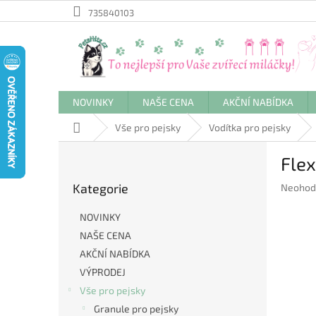
Přejít
735840103
na
obsah
NOVINKY
NAŠE CENA
AKČNÍ NABÍDKA
Domů
Vše pro pejsky
Vodítka pro pejsky
P
Flex
o
Přeskočit
s
Kategorie
Průměr
Neohod
kategorie
t
hodnoc
r
produkt
NOVINKY
a
je
NAŠE CENA
n
0,0
AKČNÍ NABÍDKA
z
n
5
í
VÝPRODEJ
hvězdič
p
Vše pro pejsky
a
Granule pro pejsky