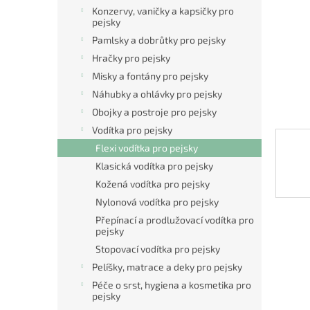
n
Konzervy, vaničky a kapsičky pro
e
pejsky
l
Pamlsky a dobrůtky pro pejsky
Hračky pro pejsky
Misky a fontány pro pejsky
Náhubky a ohlávky pro pejsky
Obojky a postroje pro pejsky
Vodítka pro pejsky
Flexi vodítka pro pejsky
Klasická vodítka pro pejsky
Kožená vodítka pro pejsky
Nylonová vodítka pro pejsky
Přepínací a prodlužovací vodítka pro
pejsky
Stopovací vodítka pro pejsky
Pelíšky, matrace a deky pro pejsky
Péče o srst, hygiena a kosmetika pro
pejsky