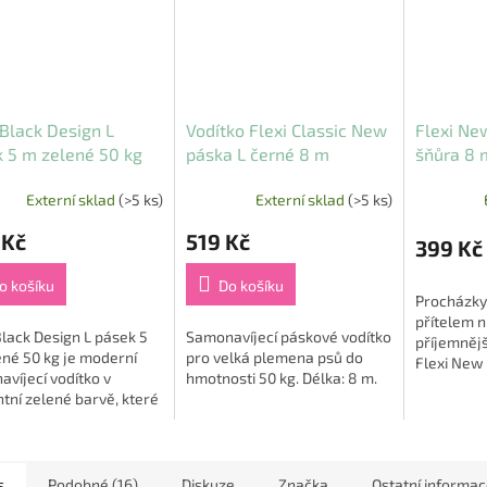
 Black Design L
Vodítko Flexi Classic New
Flexi Ne
 5 m zelené 50 kg
páska L černé 8 m
šňůra 8 
černá
Externí sklad
(>5 ks)
Externí sklad
(>5 ks)
 Kč
519 Kč
399 Kč
o košíku
Do košíku
Procházky
přítelem n
Black Design L pásek 5
Samonavíjecí páskové vodítko
příjemnějš
né 50 kg je moderní
pro velká plemena psů do
Flexi New 
víjecí vodítko v
hmotnosti 50 kg. Délka: 8 m.
m, do váhy
tní zelené barvě, které
barvě je 
e styl, kvalitu a
svobody a.
lní komfort při
í psa 🐾. Díky...
s
Podobné (16)
Diskuze
Značka
Ostatní informa