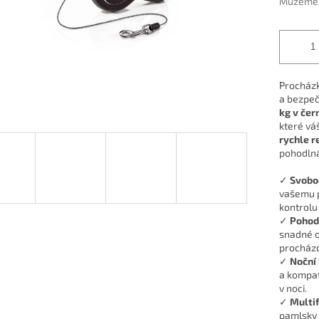
Můžeme d
Procházk
a bezpeč
kg v čer
které vá
rychle r
pohodlná
✓
Svobo
vašemu p
kontrolu
✓
Pohod
snadné o
procházc
✓
Noční
a kompat
v noci.
✓
Multi
pamlsky 