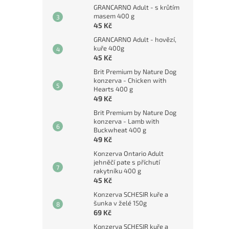
GRANCARNO Adult - s krůtím
masem 400 g
45 Kč
GRANCARNO Adult - hovězí,
kuře 400g
45 Kč
Brit Premium by Nature Dog
konzerva - Chicken with
Hearts 400 g
49 Kč
Brit Premium by Nature Dog
konzerva - Lamb with
Buckwheat 400 g
49 Kč
Konzerva Ontario Adult
jehněčí pate s příchutí
rakytníku 400 g
45 Kč
Konzerva SCHESIR kuře a
šunka v želé 150g
69 Kč
Konzerva SCHESIR kuře a