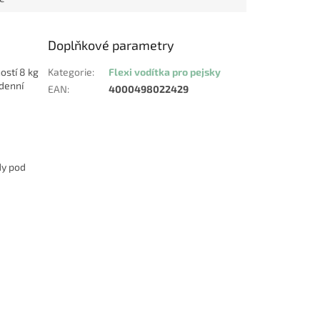
Doplňkové parametry
ostí 8 kg
Kategorie
:
Flexi vodítka pro pejsky
odenní
EAN
:
4000498022429
dy pod