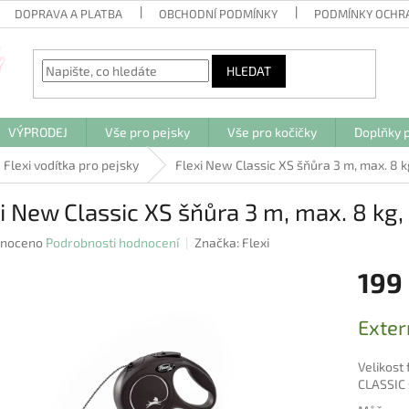
DOPRAVA A PLATBA
OBCHODNÍ PODMÍNKY
PODMÍNKY OCHR
HLEDAT
VÝPRODEJ
Vše pro pejsky
Vše pro kočičky
Doplňky p
Flexi vodítka pro pejsky
Flexi New Classic XS šňůra 3 m, max. 8 k
i New Classic XS šňůra 3 m, max. 8 kg,
né
noceno
Podrobnosti hodnocení
Značka:
Flexi
ení
199
u
Měrná
Exter
cena:
ek.
Velikost 
CLASSIC