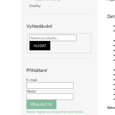
Značky
Det
Vyhledávání
HLEDAT
Přihlášení
E-mail
Heslo
PŘIHLÁSIT SE
Návo
Nová registrace
Zapomenuté heslo