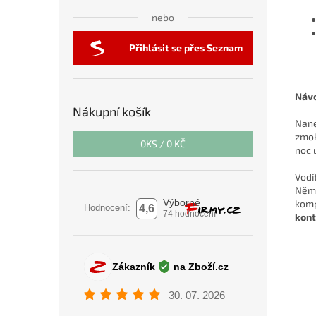
nebo
Přihlásit se přes Seznam
Návo
Nákupní košík
Nane
zmok
0
KS /
0 KČ
noc 
Vodí
Něme
komp
kont