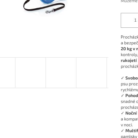
Můžeme d
Procházk
a bezpeč
20 kg v 
kontroly
rukojetí
procházk
✓
Svobo
psu proz
rychlému
✓
Pohod
snadné o
procházc
✓
Noční
a kompat
v noci.
✓
Multi
pamlsky 