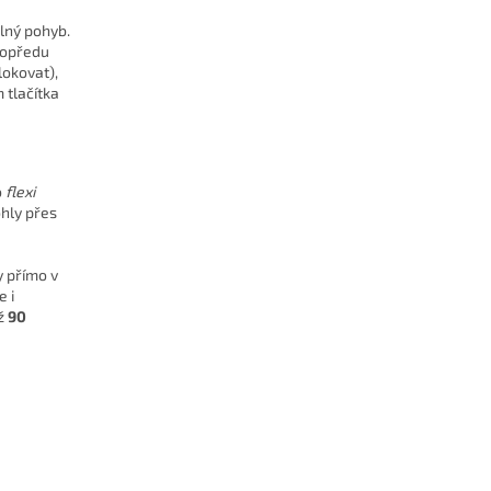
olný pohyb.
dopředu
okovat),
 tlačítka
o
flexi
ohly přes
y přímo v
 i
ež
90