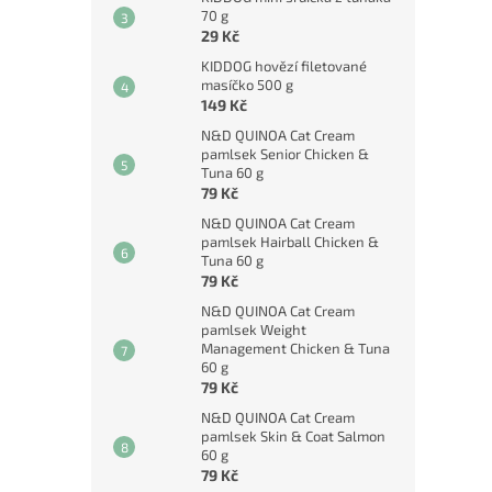
70 g
29 Kč
KIDDOG hovězí filetované
masíčko 500 g
149 Kč
N&D QUINOA Cat Cream
pamlsek Senior Chicken &
Tuna 60 g
79 Kč
N&D QUINOA Cat Cream
pamlsek Hairball Chicken &
Tuna 60 g
79 Kč
N&D QUINOA Cat Cream
pamlsek Weight
Management Chicken & Tuna
60 g
79 Kč
N&D QUINOA Cat Cream
pamlsek Skin & Coat Salmon
60 g
79 Kč