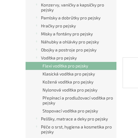
n
Konzervy, vaničky a kapsičky pro
e
pejsky
l
Pamlsky a dobrůtky pro pejsky
Hračky pro pejsky
Misky a fontány pro pejsky
Náhubky a ohlávky pro pejsky
Obojky a postroje pro pejsky
Vodítka pro pejsky
Flexi vodítka pro pejsky
Klasická vodítka pro pejsky
Kožená vodítka pro pejsky
Nylonová vodítka pro pejsky
Přepínací a prodlužovací vodítka pro
pejsky
Stopovací vodítka pro pejsky
Pelíšky, matrace a deky pro pejsky
Péče o srst, hygiena a kosmetika pro
pejsky