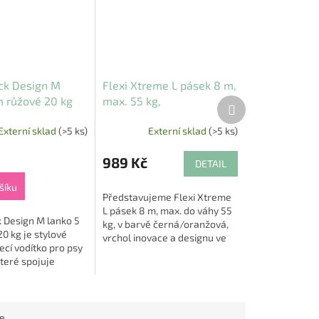
ack Design M
Flexi Xtreme L pásek 8 m,
m růžové 20 kg
max. 55 kg,
Další
produkt
černá/oranžová
Externí sklad
(>5 ks)
Externí sklad
(>5 ks)
989 Kč
DETAIL
šíku
Představujeme Flexi Xtreme
L pásek 8 m, max. do váhy 55
k Design M lanko 5
kg, v barvě černá/oranžová,
0 kg je stylové
vrchol inovace a designu ve
cí vodítko pro psy
světě vodítek pro psy. Tento
které spojuje
produkt je nejen stylový, ale
sign, spolehlivost
je...
při každodenním
...
ce