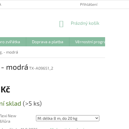
ANY OSOBNÍCH ÚDAJŮ
Přihlášení
NÁKUPNÍ
Prázdný košík
KOŠÍK
ro zvířátka
Doprava a platba
Věrnostní program
Kon
g, - modrá
, - modrá
TX-A09651_2
 Kč
ní sklad
(>5 ks)
flexi New
 šňůra