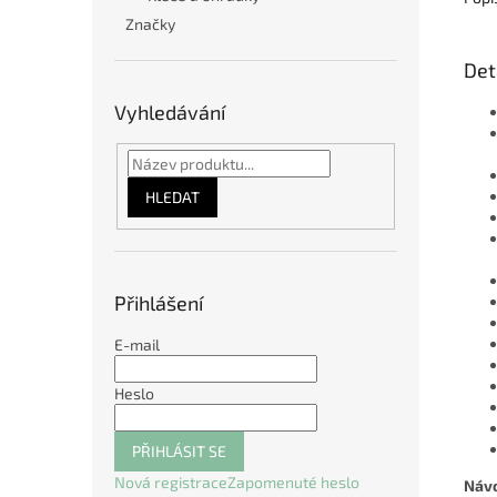
Značky
Det
Vyhledávání
HLEDAT
Přihlášení
E-mail
Heslo
PŘIHLÁSIT SE
Nová registrace
Zapomenuté heslo
Návo