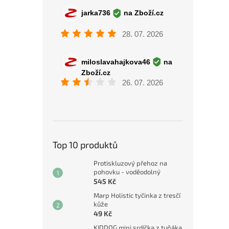
Top 10 produktů
Protiskluzový přehoz na
pohovku - voděodolný
545 Kč
Marp Holistic tyčinka z tresčí
kůže
49 Kč
KIDDOG mini srdíčka z tuňáka