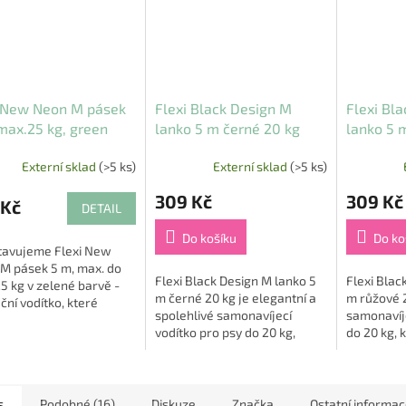
i New Neon M pásek
Flexi Black Design M
Flexi Bl
max.25 kg, green
lanko 5 m černé 20 kg
lanko 5 
Externí sklad
(>5 ks)
Externí sklad
(>5 ks)
309 Kč
309 Kč
 Kč
DETAIL
Do košíku
Do ko
tavujeme Flexi New
M pásek 5 m, max. do
Flexi Black Design M lanko 5
Flexi Blac
5 kg v zelené barvě -
m černé 20 kg je elegantní a
m růžové 2
ční vodítko, které
spolehlivé samonavíjecí
samonavíje
í nejen svobodu a
vodítko pro psy do 20 kg,
do 20 kg, 
čnost pro vašeho psa,
které vám nabídne pohodlí i
moderní de
é stylový...
maximální kontrolu při každé
a pohodlí 
procházce 🐾....
venčení 🐾.
s
Podobné (16)
Diskuze
Značka
Ostatní informa