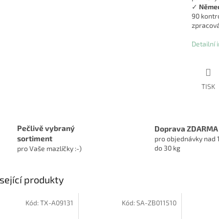
✓
Němec
90 kontro
zpracová
Detailní
TISK
Pečlivě vybraný
Doprava ZDARMA
sortiment
pro objednávky nad 
do 30 kg
pro Vaše mazlíčky :-)
sející produkty
Kód:
TX-A09131
Kód:
SA-ZB011510