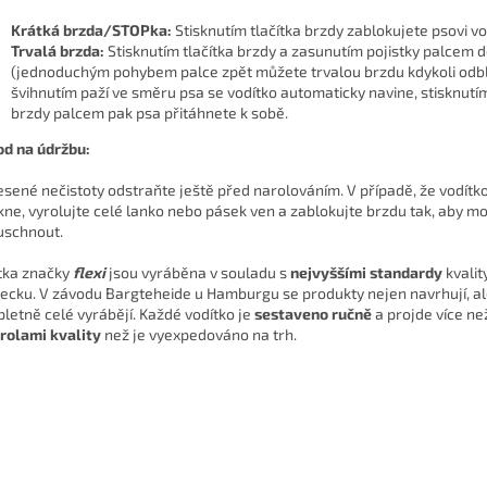
Krátká brzda/STOPka:
Stisknutím tlačítka brzdy zablokujete psovi v
Trvalá brzda:
Stisknutím tlačítka brzdy a zasunutím pojistky palcem 
(jednoduchým pohybem palce zpět můžete trvalou brzdu kdykoli odbl
švihnutím paží ve směru psa se vodítko automaticky navine, stisknutím
brzdy palcem pak psa přitáhnete k sobě.
d na údržbu:
sené nečistoty odstraňte ještě před narolováním. V případě, že vodítk
ne, vyrolujte celé lanko nebo pásek ven a zablokujte brzdu tak, aby m
uschnout.
tka značky
flexi
jsou vyráběna v souladu s
nejvyššími standardy
kvalit
cku. V závodu Bargteheide u Hamburgu se produkty nejen navrhují, ale
letně celé vyrábějí. Každé vodítko je
sestaveno ručně
a projde více n
rolami kvality
než je vyexpedováno na trh.