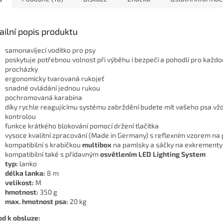
ailní popis produktu
samonavíjecí vodítko pro psy
poskytuje potřebnou volnost při výběhu i bezpečí a pohodlí pro každ
procházky
ergonomicky tvarovaná rukojeť
snadné ovládání jednou rukou
pochromovaná karabina
díky rychle reagujícímu systému zabrždění budete mít vašeho psa vž
kontrolou
funkce krátkého blokování pomocí držení tlačítka
vysoce kvalitní zpracování (Made in Germany) s reflexním vzorem na
kompatibilní s krabičkou
multibox
na pamlsky a sáčky na exkrementy
kompatibilní také s přídavným
osvětlením LED Lighting System
typ:
lanko
délka lanka:
8 m
velikost:
M
hmotnost:
350 g
max. hmotnost psa:
20 kg
d k obsluze: