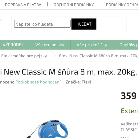
DOPRAVA A PLATBA
OBCHODNÍ PODMÍNKY
PODMÍNKY OCHR
HLEDAT
VÝPRODEJ
Vše pro pejsky
Vše pro kočičky
Doplňky p
Flexi vodítka pro pejsky
Flexi New Classic M šňůra 8 m, max. 20k
i New Classic M šňůra 8 m, max. 20kg
né
noceno
Podrobnosti hodnocení
Značka:
Flexi
ení
359
u
Měrná
Exter
cena:
ek.
Velikost 
CLASSIC