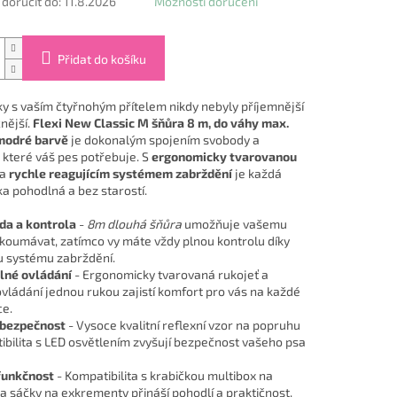
oručit do:
11.8.2026
Možnosti doručení
Přidat do košíku
y s vaším čtyřnohým přítelem nikdy nebyly příjemnější
nější.
Flexi New Classic M šňůra 8 m, do váhy max.
modré barvě
je dokonalým spojením svobody a
, které váš pes potřebuje. S
ergonomicky tvarovanou
a
rychle reagujícím systémem zabrždění
je každá
a pohodlná a bez starostí.
da a kontrola
-
8m dlouhá šňůra
umožňuje vašemu
koumávat, zatímco vy máte vždy plnou kontrolu díky
 systému zabrždění.
lné ovládání
- Ergonomicky tvarovaná rukojeť a
vládání jednou rukou zajistí komfort pro vás na každé
e.
 bezpečnost
- Vysoce kvalitní reflexní vzor na popruhu
ibilita s LED osvětlením zvyšují bezpečnost vašeho psa
funkčnost
- Kompatibilita s krabičkou multibox na
a sáčky na exkrementy přináší pohodlí a praktičnost.