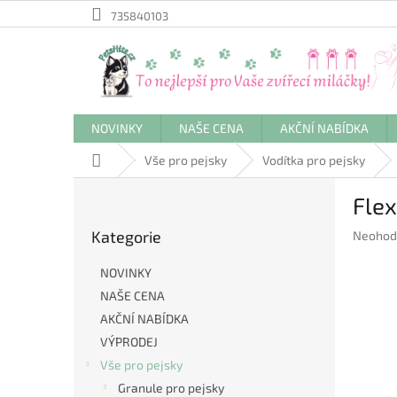
Přejít
735840103
na
obsah
NOVINKY
NAŠE CENA
AKČNÍ NABÍDKA
Domů
Vše pro pejsky
Vodítka pro pejsky
P
Flex
o
Přeskočit
s
Kategorie
Průměr
Neohod
kategorie
t
hodnoc
r
produkt
NOVINKY
a
je
NAŠE CENA
n
0,0
AKČNÍ NABÍDKA
z
n
5
í
VÝPRODEJ
hvězdič
p
Vše pro pejsky
a
Granule pro pejsky