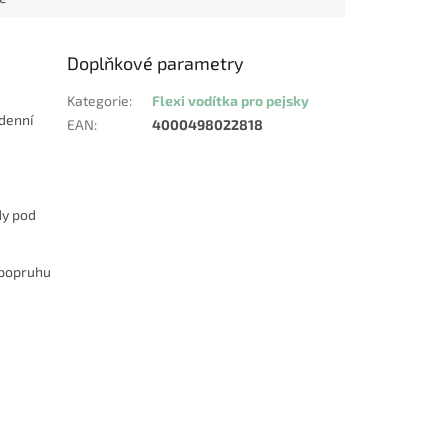
Doplňkové parametry
Kategorie
:
Flexi vodítka pro pejsky
odenní
EAN
:
4000498022818
dy pod
 popruhu