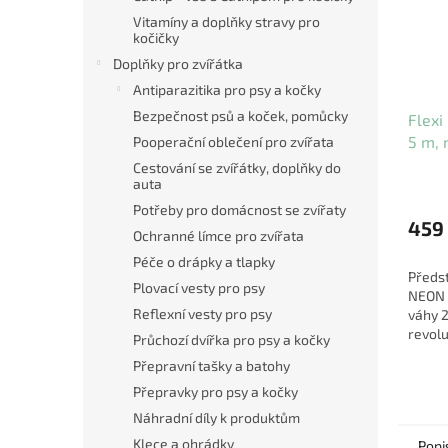
Vitamíny a doplňky stravy pro
kočičky
Doplňky pro zvířátka
Antiparazitika pro psy a kočky
Bezpečnost psů a koček, pomůcky
Flex
5 m, 
Pooperační oblečení pro zvířata
Cestování se zvířátky, doplňky do
auta
Potřeby pro domácnost se zvířaty
459
Ochranné límce pro zvířata
Péče o drápky a tlapky
Předs
Plovací vesty pro psy
NEON 
Reflexní vesty pro psy
váhy 2
revolu
Průchozí dvířka pro psy a kočky
přináš
Přepravní tašky a batohy
bezpe
ale tak
Přepravky pro psy a kočky
Náhradní díly k produktům
Klece a ohrádky
Popi