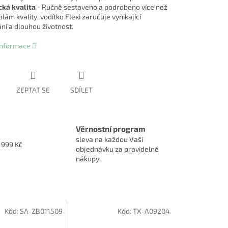
ká kvalita
- Ručně sestaveno a podrobeno více než
lám kvality, vodítko Flexi zaručuje vynikající
ní a dlouhou životnost.
 informace
ZEPTAT SE
SDÍLET
Věrnostní program
sleva na každou Vaši
1999 Kč
objednávku za pravidelné
nákupy.
Kód:
SA-ZB011509
Kód:
TX-A09204