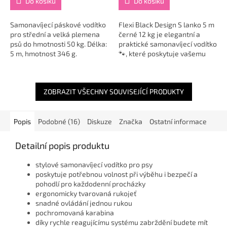
Do košíku
Do košíku
Samonavíjecí páskové vodítko
Flexi Black Design S lanko 5 m
pro střední a velká plemena
černé 12 kg je elegantní a
psů do hmotnosti 50 kg. Délka:
praktické samonavíjecí vodítko
5 m, hmotnost 346 g.
🐾, které poskytuje vašemu
pejskovi dostatek svobody a
vám jistotu plné kontroly.
Díky...
ZOBRAZIT VŠECHNY SOUVISEJÍCÍ PRODUKTY
Popis
Podobné (16)
Diskuze
Značka
Ostatní informace
Detailní popis produktu
stylové samonavíjecí vodítko pro psy
poskytuje potřebnou volnost při výběhu i bezpečí a
pohodlí pro každodenní procházky
ergonomicky tvarovaná rukojeť
snadné ovládání jednou rukou
pochromovaná karabina
díky rychle reagujícímu systému zabrždění budete mít