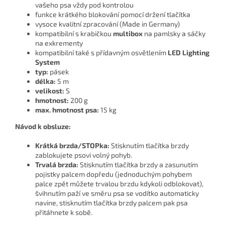
vašeho psa vždy pod kontrolou
funkce krátkého blokování pomocí držení tlačítka
vysoce kvalitní zpracování (Made in Germany)
kompatibilní s krabičkou
multibox
na pamlsky a sáčky
na exkrementy
kompatibilní také s přídavným osvětlením
LED Lighting
System
typ:
pásek
délka:
5 m
velikost:
S
hmotnost:
200 g
max. hmotnost psa:
15 kg
Návod k obsluze:
Krátká brzda/STOPka:
Stisknutím tlačítka brzdy
zablokujete psovi volný pohyb.
Trvalá brzda:
Stisknutím tlačítka brzdy a zasunutím
pojistky palcem dopředu (jednoduchým pohybem
palce zpět můžete trvalou brzdu kdykoli odblokovat),
švihnutím paží ve směru psa se vodítko automaticky
navine, stisknutím tlačítka brzdy palcem pak psa
přitáhnete k sobě.