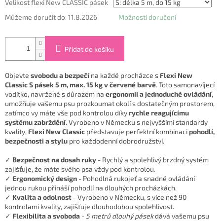
Velikost flexi New CLASSIC pásek
Můžeme doručit do:
11.8.2026
Možnosti doručení
Přidat do košíku
Objevte
svobodu a bezpečí
na každé procházce s
Flexi New
Classic S pásek 5 m, max. 15 kg v červené barvě
. Toto samonavíjecí
vodítko, navržené s důrazem na
ergonomii a jednoduché ovládání
,
umožňuje vašemu psu prozkoumat okolí s dostatečným prostorem,
zatímco vy máte vše pod kontrolou díky
rychle reagujícímu
systému zabrždění
. Vyrobeno v Německu s nejvyššími standardy
kvality,
Flexi New Classic
představuje perfektní kombinaci
pohodlí,
bezpečnosti a stylu
pro každodenní dobrodružství.
✓
Bezpečnost na dosah ruky
- Rychlý a spolehlivý brzdný systém
zajišťuje, že máte svého psa vždy pod kontrolou.
✓
Ergonomický design
- Pohodlná rukojeť a snadné ovládání
jednou rukou přináší pohodlí na dlouhých procházkách.
✓
Kvalita a odolnost
- Vyrobeno v Německu, s více než 90
kontrolami kvality, zajišťuje dlouhodobou spolehlivost.
✓
Flexibilita a svoboda
-
5 metrů dlouhý pásek
dává vašemu psu