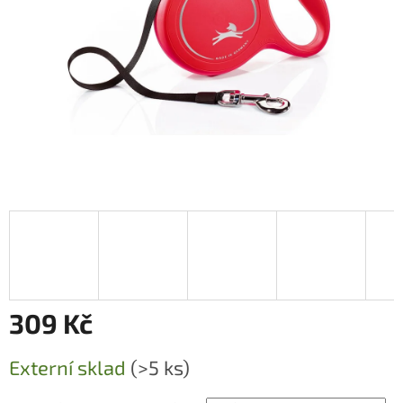
309 Kč
Měrná
Externí sklad
(>5 ks)
cena: