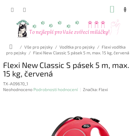
Přejít
NÁKUP
na
obsah
KOŠÍK
Domů
/
Vše pro pejsky
/
Vodítka pro pejsky
/
Flexi vodítka
pro pejsky
/
Flexi New Classic S pásek 5 m, max. 15 kg, červená
Flexi New Classic S pásek 5 m, max.
15 kg, červená
TX-A09670_1
Průměrné
Neohodnoceno
Podrobnosti hodnocení
Značka:
Flexi
hodnocení
produktu
je
0,0
z
5
hvězdiček.