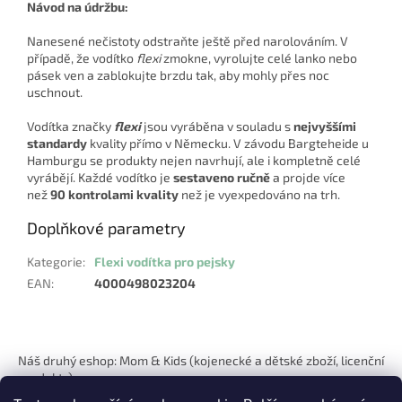
Návod na údržbu:
Nanesené nečistoty odstraňte ještě před narolováním. V
případě, že vodítko
flexi
zmokne, vyrolujte celé lanko nebo
pásek ven a zablokujte brzdu tak, aby mohly přes noc
uschnout.
Vodítka značky
flexi
jsou vyráběna v souladu s
nejvyššími
standardy
kvality přímo v Německu. V závodu Bargteheide u
Hamburgu se produkty nejen navrhují, ale i kompletně celé
vyrábějí. Každé vodítko je
sestaveno ručně
a projde více
než
90 kontrolami kvality
než je vyexpedováno na trh.
Doplňkové parametry
Kategorie
:
Flexi vodítka pro pejsky
EAN
:
4000498023204
Z
á
Náš druhý eshop: Mom & Kids (kojenecké a dětské zboží, licenční
p
produkty)
a