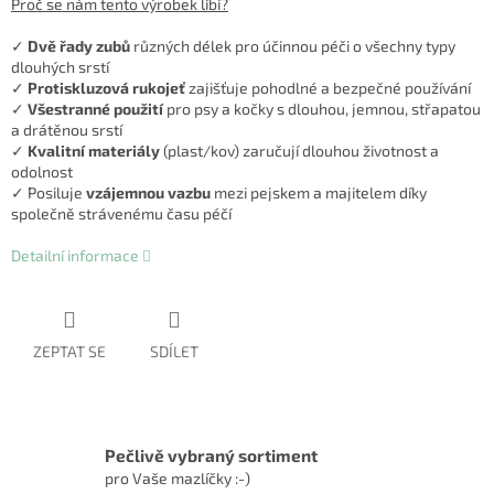
Proč se nám tento výrobek líbí?
✓
Dvě řady zubů
různých délek pro účinnou péči o všechny typy
dlouhých srstí
✓
Protiskluzová rukojeť
zajišťuje pohodlné a bezpečné používání
✓
Všestranné použití
pro psy a kočky s dlouhou, jemnou, střapatou
a drátěnou srstí
✓
Kvalitní materiály
(plast/kov) zaručují dlouhou životnost a
odolnost
✓ Posiluje
vzájemnou vazbu
mezi pejskem a majitelem díky
společně strávenému času péčí
Detailní informace
ZEPTAT SE
SDÍLET
Pečlivě vybraný sortiment
pro Vaše mazlíčky :-)