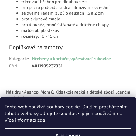
trimovací hřeben pro dlouhou srst
pro péči o podsadu srsti a intenzivní rozčesání
se dvěma řadami zubů o délkách 1,5 a 2 cm
protiskluzové madlo
pro dlouhé/jemné/střapaté a drátěné chlupy
materiál:
plast/kov
rozměry:
10 × 15 cm
Doplňkové parametry
Kategorie
:
Hřebeny a kartáče, vyčesávací rukavice
EAN
:
4011905237831
Z
á
Náš druhý eshop: Mom & Kids (kojenecké a dětské zboží, licenční
p
produkty)
a
Tento web používá soubory cookie. Dalším procházením
t
tohoto webu vyjadřujete souhlas s jejich používáním..
í
Více informací
zde
.
Nastavení