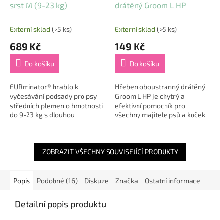
srst M (9-23 kg)
drátěný Groom L HP
Externí sklad
(>5 ks)
Externí sklad
(>5 ks)
689 Kč
149 Kč
Do košíku
Do košíku
FURminator® hrablo k
Hřeben oboustranný drátěný
vyčesávání podsady pro psy
Groom L HP je chytrý a
středních plemen o hmotnosti
efektivní pomocník pro
do 9-23 kg s dlouhou
všechny majitele psů a koček
srstí. Odstraňuje až 99 %
se středně hustou až hustou
uvolněných chlupů. Pomáhá
nebo dvojitou srstí 🐕🐈. Tento
také redukovat...
kombinovaný...
ZOBRAZIT VŠECHNY SOUVISEJÍCÍ PRODUKTY
Popis
Podobné (16)
Diskuze
Značka
Ostatní informace
Detailní popis produktu