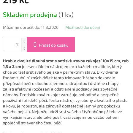
Měrná
Skladem prodejna
(1 ks)
cena:
Můžeme doručit do:
11.8.2026
Možnosti doručení
Přidat do košíku
Hrablo dvojité dlouhá srst s antiskluzovou rukojetí 10x15 cm, zub
1,5 a 2 cm
je esenciálním nástrojem pro každého majitele, který
chce udržet srst svého pejska v perfektním stavu. Díky dvěma
řadám zubů různých délek tento trimovací hřeben dokonale
přizpůsobí péči o dlouhou, jemnou, střapatou i drátěné chlupy,
zajistí efektivní rozčesání a odstranění podsady bez zbytečné
námahy. Protiskluzová rukojeť zaručuje pohodlné a bezpečné
používání i při delší péči. Tento nástroj, vyrobený z kvalitního plastu
a kovu, je robustní, ale zároveň dostatečně jemný pro pokožku
vašeho pejska. Nejenže udrží srst vašeho čtyřnohého přítele ve
vynikajícím stavu, ale také posílí vaši vzájemnou vazbu během
společně stráveného času péčí.