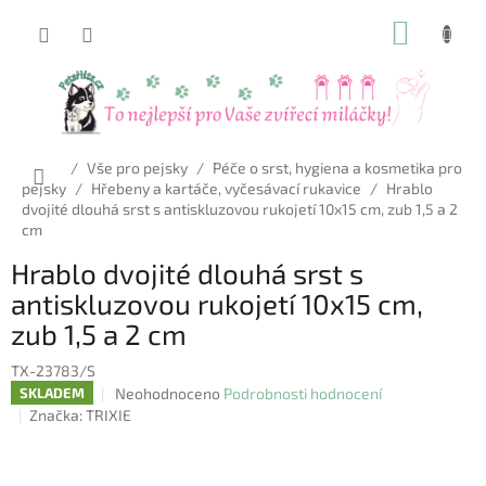
Přejít
NÁKUP
na
obsah
KOŠÍK
Domů
/
Vše pro pejsky
/
Péče o srst, hygiena a kosmetika pro
pejsky
/
Hřebeny a kartáče, vyčesávací rukavice
/
Hrablo
dvojité dlouhá srst s antiskluzovou rukojetí 10x15 cm, zub 1,5 a 2
cm
Hrablo dvojité dlouhá srst s
antiskluzovou rukojetí 10x15 cm,
zub 1,5 a 2 cm
TX-23783/S
Průměrné
Neohodnoceno
Podrobnosti hodnocení
SKLADEM
hodnocení
Značka:
TRIXIE
produktu
je
0,0