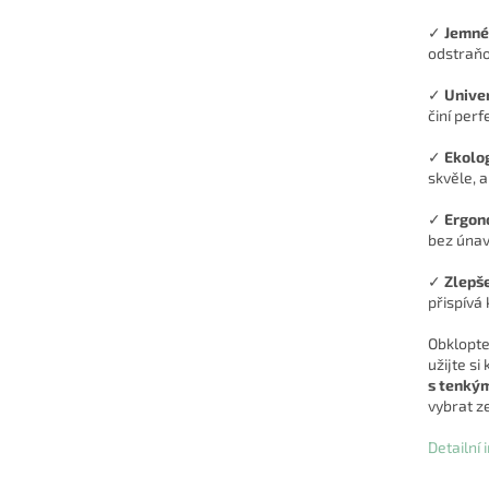
✓
Jemné
odstraňo
✓
Univer
činí per
✓
Ekolo
skvěle, a
✓
Ergon
bez únav
✓
Zlepše
přispívá 
Obklopte 
užijte s
s tenkým
vybrat ze
Detailní