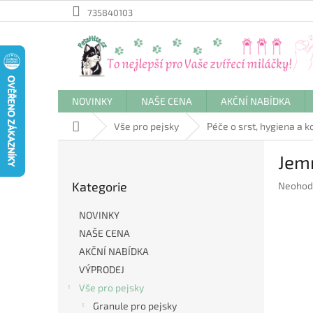
Přejít
735840103
na
obsah
NOVINKY
NAŠE CENA
AKČNÍ NABÍDKA
Domů
Vše pro pejsky
Péče o srst, hygiena a 
P
Jemn
o
Přeskočit
s
Kategorie
Průměr
Neohod
kategorie
t
hodnoc
r
produkt
NOVINKY
a
je
NAŠE CENA
n
0,0
AKČNÍ NABÍDKA
z
n
5
í
VÝPRODEJ
hvězdič
p
Vše pro pejsky
a
Granule pro pejsky