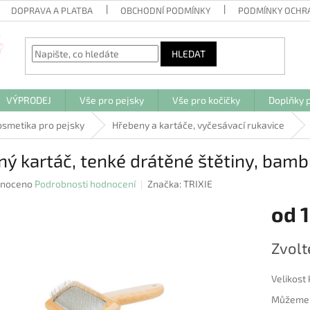
DOPRAVA A PLATBA
OBCHODNÍ PODMÍNKY
PODMÍNKY OCHR
HLEDAT
VÝPRODEJ
Vše pro pejsky
Vše pro kočičky
Doplňky p
kosmetika pro pejsky
Hřebeny a kartáče, vyčesávací rukavice
ý kartáč, tenké drátěné štětiny, bam
né
noceno
Podrobnosti hodnocení
Značka:
TRIXIE
ení
od
u
Měrná
Zvolt
cena:
ek.
Velikost
Můžeme d