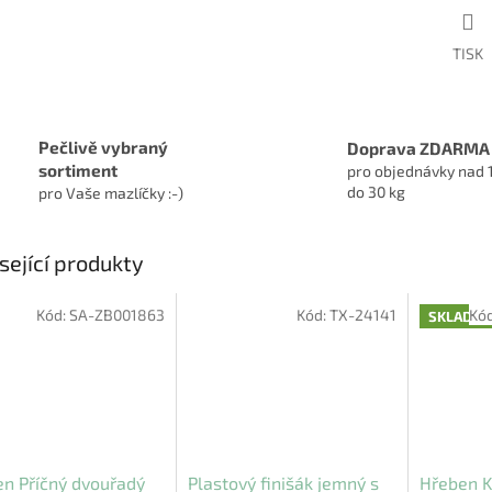
TISK
Pečlivě vybraný
Doprava ZDARMA
sortiment
pro objednávky nad 
do 30 kg
pro Vaše mazlíčky :-)
sející produkty
Kód:
SA-ZB001863
Kód:
TX-24141
Kó
SKLADE
n Příčný dvouřadý
Plastový finišák jemný s
Hřeben K