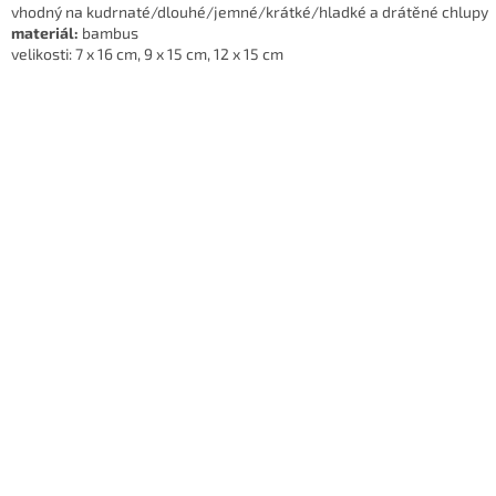
vhodný na kudrnaté/dlouhé/jemné/krátké/hladké a drátěné chlupy
materiál:
bambus
velikosti:
7 x 16 cm, 9 x 15 cm, 12 x 15 cm