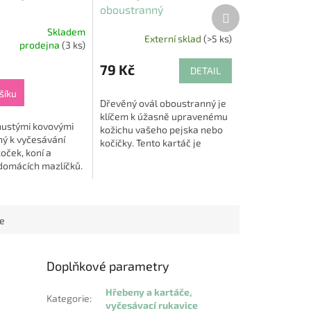
oboustranný
Další
produkt
Skladem
Externí sklad
(>5 ks)
prodejna
(3 ks)
79 Kč
DETAIL
šíku
Dřevěný ovál oboustranný je
klíčem k úžasně upravenému
hustými kovovými
kožichu vašeho pejska nebo
ný k vyčesávání
kočičky. Tento kartáč je
koček, koní a
mistrovským dílem designu a
domácích mazlíčků.
funkčnosti, nabízející nejen
ínání o více než
dokonalou...
čen pro
 i krátkosrstá...
ce
Doplňkové parametry
Hřebeny a kartáče,
Kategorie
:
vyčesávací rukavice