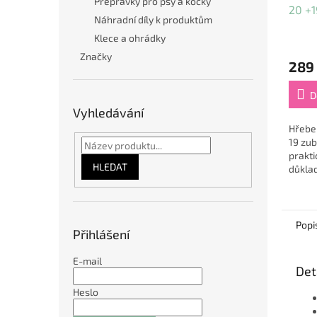
Přepravky pro psy a kočky
20 +
Náhradní díly k produktům
Klece a ohrádky
Značky
289
D
Vyhledávání
Hřebe
19 zu
prakt
HLEDAT
důklad
a koče
mazlíč
dlouho
Popi
Přihlášení
E-mail
Det
Heslo