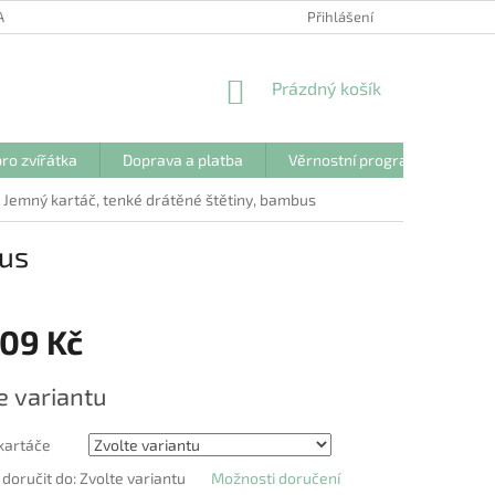
ANY OSOBNÍCH ÚDAJŮ
Přihlášení
NÁKUPNÍ
Prázdný košík
KOŠÍK
ro zvířátka
Doprava a platba
Věrnostní program
Kon
Jemný kartáč, tenké drátěné štětiny, bambus
bus
109 Kč
e variantu
 kartáče
oručit do:
Zvolte variantu
Možnosti doručení