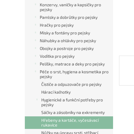
n
Konzervy, vaničky a kapsičky pro
e
pejsky
l
Pamlsky a dobrůtky pro pejsky
Hračky pro pejsky
Misky a fontány pro pejsky
Náhubky a ohlávky pro pejsky
Obojky a postroje pro pejsky
Vodítka pro pejsky
Pelíšky, matrace a deky pro pejsky
Péče o srst, hygiena a kosmetika pro
pejsky
Čističe a odpuzovače pro pejsky
Hárací kalhotky
Hygienické a funkční potřeby pro
pejsky
Sáčky a zásobníky na exkrementy
Hřebeny a kartáče, vyčesávací
rukavice
Nůžky na úpravu srsti, stříhací