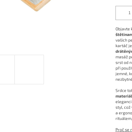
Objavte 
štětina
vašich pe
kartáč je
drátěný
masáž po
srst od 
při použi
jemné, kr
nezbytné
Srdce to
materiá
eleganci
styl, což
a ergono
rituálem,
Proč se 