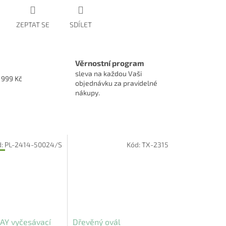
ZEPTAT SE
SDÍLET
Věrnostní program
sleva na každou Vaši
1999 Kč
objednávku za pravidelné
nákupy.
d:
PL-2414-50024/S
Kód:
TX-2315
M
AY vyčesávací
Dřevěný ovál