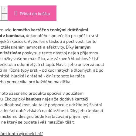
Přidat do košíku
kouzlo
Jemného kartáče s tenkými drátěnými
mi z bambusu
, dokonalého společníka pro péči o srst
jsků i kočiček. Vytvořen s láskou a pečlivostí, tento
 ztělesněním jemnosti a efektivity. Díky
jemným
m štětinám
poskytuje tento nástroj nejen příjemnou
kožky vašeho mazlíčka, ale zároveň hloubkově čistí
nečistot a odumřelých chlupů. Navíc, jeho univerzálnost
tí na různé typy srsti - od kudrnatých a dlouhých, až po
átké, hladké i drátěné - činí z tohoto kartáče
ho pomocníka pro každého mazlíčka.
hoto úžasného produktu spočívá v použitém
lu
. Ekologický
bambus
nejen že dodává kartáči
 a dlouhověkost, ale také podporuje udržitelný životní
 v dnešní době získává na důležitosti. Díky jeho lehkosti
mickému designu bude kartáčování příjemným
 na který se budete i váš mazlíček těšit.
nám tento výrobek líbí?