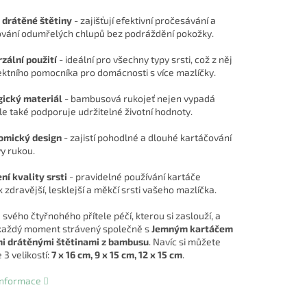
 drátěné štětiny
- zajišťují efektivní pročesávání a
vání odumřelých chlupů bez podráždění pokožky.
zální použití
- ideální pro všechny typy srsti, což z něj
fektního pomocníka pro domácnosti s více mazlíčky.
gický materiál
- bambusová rukojeť nejen vypadá
le také podporuje udržitelné životní hodnoty.
omický design
- zajistí pohodlné a dlouhé kartáčování
y rukou.
ní kvality srsti
- pravidelné používání kartáče
k zdravější, lesklejší a měkčí srsti vašeho mazlíčka.
svého čtyřnohého přítele péčí, kterou si zaslouží, a
i každý moment strávený společně s
Jemným kartáčem
i drátěnými štětinami z bambusu
. Navíc si můžete
 3 velikostí:
7 x 16 cm, 9 x 15 cm, 12 x 15 cm
.
 informace