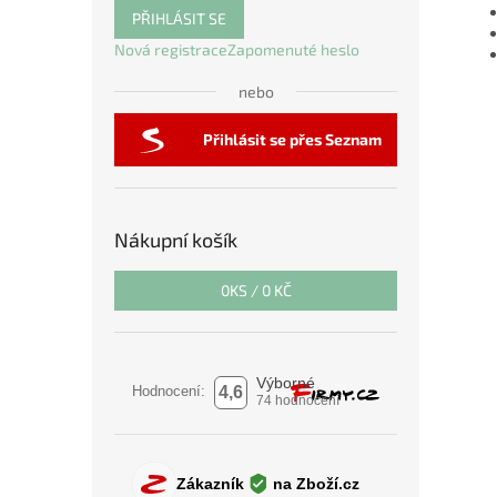
PŘIHLÁSIT SE
Nová registrace
Zapomenuté heslo
nebo
Přihlásit se přes Seznam
Nákupní košík
0
KS /
0 KČ