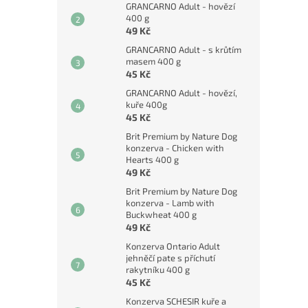
GRANCARNO Adult - hovězí
400 g
49 Kč
GRANCARNO Adult - s krůtím
masem 400 g
45 Kč
GRANCARNO Adult - hovězí,
kuře 400g
45 Kč
Brit Premium by Nature Dog
konzerva - Chicken with
Hearts 400 g
49 Kč
Brit Premium by Nature Dog
konzerva - Lamb with
Buckwheat 400 g
49 Kč
Konzerva Ontario Adult
jehněčí pate s příchutí
rakytníku 400 g
45 Kč
Konzerva SCHESIR kuře a