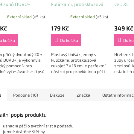
19 zubů DUVO+
kuličkami, protiskluzová
vel. XL
rukojeť 7x16cm
Externí sklad
(>5 ks)
Externí sklad
(>5 ks)
Průměrné
hodnocení
 Kč
179 Kč
349 Kč
produktu
je
5,0
o košíku
Do košíku
Do ko
z
5
n příčný dvouřadý 20 +
Plastový finišák jemný s
Hřeben s 
hvězdiček.
bů DUVO+ je výkonný a
kuličkami, protiskluzová
zuby urče
ický pomocník pro
rukojeť 7 × 16 cm je perfektní
srsti psů, 
né vyčesávání srsti psů
nástroj pro pravidelnou péči
ostatních 
k 🐶🐱. Je ideální pro
o srst vašeho mazlíčka. 🐾
Redukuje l
ky s krátkou,
Díky jemným štětinám s
90%. Je ur
srstou nebo...
kuličkami a...
dlouhosrstá
s
Podobné (16)
Diskuze
Značka
Ostatní informa
ailní popis produktu
usnadní péči o svrchní srst a podsadu
jemné drátěné štětiny