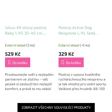
Julius-K9 silový postroj
Postroj Active Dog
Baby 1/XS 30-40 cm,
Neoprene L/XL šedý
burgund
3,2x88-100cm
Externí sklad
(3 ks)
Externí sklad
(>5 ks)
529 Kč
329 Kč
Do košíku
Do košíku
Prozkoumejte svět s nejlepším
Postroj z vysoce kvalitního
partnerem ve zločinu – váš
rychleschnoucího neoprenu a
pejsek si zaslouží ten nejlepší
je tak vhodný pro vodní sporty.
komfort, a právě to mu nabízí
Velikost přes hrudník: 88-100
Julius-K9 silový postroj Baby
cm, šířka popruhu 3,2 cm.
1/XS 30-40 cm v barvě...
ZOBRAZIT VŠECHNY SOUVISEJÍCÍ PRODUKTY