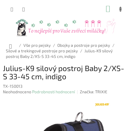
Přejít
NÁKUP
na
obsah
KOŠÍK
Domů
/
Vše pro pejsky
/
Obojky a postroje pro pejsky
/
Silové a trekingové postroje pro pejsky
/
Julius-K9 silový
postroj Baby 2/XS-S 33-45 cm, indigo
Julius-K9 silový postroj Baby 2/XS-
S 33-45 cm, indigo
TX-150013
Průměrné
Neohodnoceno
Podrobnosti hodnocení
Značka:
TRIXIE
hodnocení
produktu
je
0,0
z
5
hvězdiček.