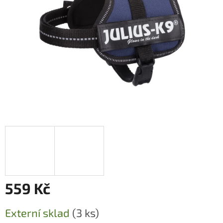
559 Kč
Měrná
Externí sklad
(3 ks)
cena: