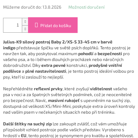
Můžeme doručit do:
13.8.2026
Možnosti doručení
Přidat do košíku
Julius-K9 silový postroj Baby 2/XS-S 33-45 cm v barvě
indigo
představuje špičku ve světě psích doplňků. Tento postroj je
navržen tak, aby poskytoval maximum
pohodlí
a
bezpečnosti
pro
vašeho psa, a to i během dlouhých procházek nebo náročných
dobrodružství. Díky
extra pevné
konstrukci,
prodyšné vnitřní
podšívce
a
plné nastavitelnosti
, je tento postroj ideální volbou pro
psy, kteří si zaslouží to nejlepší.
Nepřehlédněte
reflexní prvky
, které zvyšují
viditelnost
vašeho
psa v noci a za špatných světelných podmínek, což je neocenitelné
pro bezpečnost. Navíc,
masivní rukojeť
s upevněním na suchý zip,
dostupná od velikosti XS/Mini-Mini, poskytuje extra úroveň kontroly
nad vaším psem v nečekaných situacích nebo při tréninku.
Další štítky na suchý zip
lze zakoupit zvlášť, což vám umožňuje
přizpůsobit vzhled postroje podle vašich představ. Vyrobeno s
hrdostí v
EU
, tento postroj je synonymem pro kvalitu a spolehlivost.