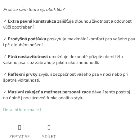
Proč se nám tento výrobek líbí?
✓
Extra pevná konstrukce
zajišťuje dlouhou životnost a odolnost
vůči opotřebení.
✓
Prodyšná podšívka
poskytuje maximální komfort pro vašeho psa
i při dlouhém nošení.
✓
Plná nastavitelnost
umožňuje dokonalé přizpůsobení tělu
vašeho psa, což zabraňuje jakémukoli nepohodlí.
✓
Reflexní prvky
zvyšují bezpečnost vašeho psa v noci nebo při
špatné viditelnosti.
✓
Masivní rukojeť a možnost personalizace
dávají tento postroj
na úplně jinou úroveň funkcionalit a stylu.
Detailní informace
ZEPTAT SE
SDÍLET