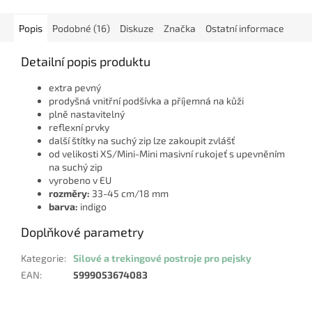
Popis
Podobné (16)
Diskuze
Značka
Ostatní informace
Detailní popis produktu
extra pevný
prodyšná vnitřní podšívka a příjemná na kůži
plně nastavitelný
reflexní prvky
další štítky na suchý zip lze zakoupit zvlášť
od velikosti XS/Mini-Mini masivní rukojeť s upevněním
na suchý zip
vyrobeno v EU
rozměry:
33-45 cm/18 mm
barva:
indigo
Doplňkové parametry
Kategorie
:
Silové a trekingové postroje pro pejsky
EAN
:
5999053674083