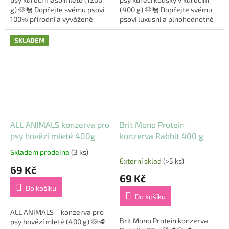
g) 🐶🐔 Dopřejte svému psovi
(400 g) 🐶🐔 Dopřejte svému
100% přírodní a vyvážené
psovi luxusní a plnohodnotné
krmivo, které podporuje
masové krmivo s ALL ANIMALS
zdraví, vitalitu a skvělou
– kuřecí kousky v kuřecím!
SKLADEM
kondici! ALL...
Tato...
ALL ANIMALS konzerva pro
Brit Mono Protein
psy hovězí mleté 400g
konzerva Rabbit 400 g
Skladem prodejna
(3 ks)
Průměrné
Externí sklad
(>5 ks)
hodnocení
69 Kč
produktu
69 Kč
je
Do košíku
5,0
Do košíku
z
5
ALL ANIMALS – konzerva pro
Brit Mono Protein konzerva
hvězdiček.
psy hovězí mleté (400 g) 🐶🥩