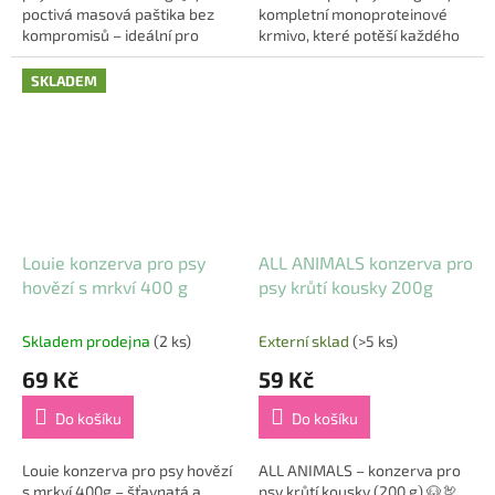
poctivá masová paštika bez
kompletní monoproteinové
kompromisů – ideální pro
krmivo, které potěší každého
každého psa, kterému chcete
psího gurmána – a zároveň je
dopřát kvalitní, přírodní a
šetrné k zažívání. Obsahuje 99
SKLADEM
šetrnou výživu....
%...
Louie konzerva pro psy
ALL ANIMALS konzerva pro
hovězí s mrkví 400 g
psy krůtí kousky 200g
Skladem prodejna
(2 ks)
Externí sklad
(>5 ks)
69 Kč
59 Kč
Do košíku
Do košíku
Louie konzerva pro psy hovězí
ALL ANIMALS – konzerva pro
s mrkví 400g – šťavnatá a
psy krůtí kousky (200 g) 🐶🦃