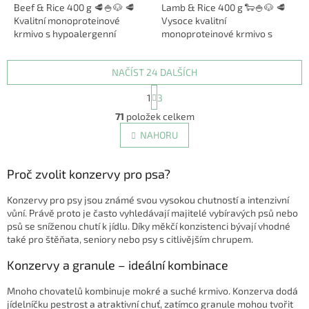
Beef & Rice 400 g 🥩🍚🐶 🥩
Lamb & Rice 400 g 🐑🍚🐶 🥩
Kvalitní monoproteinové
Vysoce kvalitní
krmivo s hypoalergenní
monoproteinové krmivo s
přílohou! Brit Mono Protein
hypoalergenní přílohou! Brit
Beef & Rice je kompletní a
Mono Protein Lamb & Rice je
NAČÍST 24 DALŠÍCH
vyvážené...
kompletní a vyvážené...
S
1
3
t
O
r
71
položek celkem
v
á
l
NAHORU
n
á
k
d
o
v
Proč zvolit konzervy pro psa?
a
á
c
n
í
Konzervy pro psy jsou známé svou vysokou chutností a intenzivní
í
p
vůní. Právě proto je často vyhledávají majitelé vybíravých psů nebo
r
psů se sníženou chutí k jídlu. Díky měkčí konzistenci bývají vhodné
v
také pro štěňata, seniory nebo psy s citlivějším chrupem.
k
Konzervy a granule – ideální kombinace
y
v
Mnoho chovatelů kombinuje mokré a suché krmivo. Konzerva dodá
ý
jídelníčku pestrost a atraktivní chuť, zatímco granule mohou tvořit
p