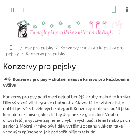
Přejít
NÁKUP
na
obsah
KOŠÍK
Domů
/
Vše pro pejsky
/
Konzervy, vaničky a kapsičky pro
pejsky
/
Konzervy pro pejsky
Konzervy pro pejsky
🥩🐶
Konzervy pro psy – chutné masové krmivo pro každodenní
výživu
Konzervy pro psy patří mezi nejoblíbenější druhy mokrého krmiva.
Díky výrazné vůni, vysoké chutnosti a šťavnaté konzistenci si je
oblíbili psi všech věkových kategorií. Konzervy mohou sloužit jako
kompletní krmivo i jako chutný doplněk ke granulím. Mnoho
chovatelů je využívá zejména u vybíravých psů, štěňat nebo psích
seniorů. Mokré krmivo bývá díky vyššímu obsahu vlhkosti také
vhodným způsobem, jak podpořit příjem tekutin.