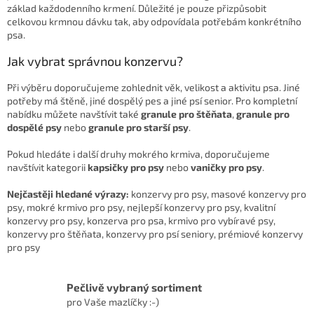
základ každodenního krmení. Důležité je pouze přizpůsobit
i
celkovou krmnou dávku tak, aby odpovídala potřebám konkrétního
s
psa.
u
Jak vybrat správnou konzervu?
Při výběru doporučujeme zohlednit věk, velikost a aktivitu psa. Jiné
potřeby má štěně, jiné dospělý pes a jiné psí senior. Pro kompletní
nabídku můžete navštívit také
granule pro štěňata
,
granule pro
dospělé psy
nebo
granule pro starší psy
.
Pokud hledáte i další druhy mokrého krmiva, doporučujeme
navštívit kategorii
kapsičky pro psy
nebo
vaničky pro psy
.
Nejčastěji hledané výrazy:
konzervy pro psy, masové konzervy pro
psy, mokré krmivo pro psy, nejlepší konzervy pro psy, kvalitní
konzervy pro psy, konzerva pro psa, krmivo pro vybíravé psy,
konzervy pro štěňata, konzervy pro psí seniory, prémiové konzervy
pro psy
Pečlivě vybraný sortiment
pro Vaše mazlíčky :-)