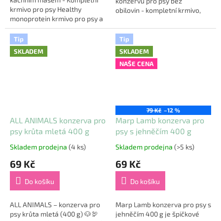
konzervu pro psy bez
krmivo pro psy Healthy
obilovin - kompletní krmivo,
monoprotein krmivo pro psy a
které vašemu čtyřnohému
kočky umožňuje vyhnout se a
příteli poskytne nejen
přirozeně vyřešit všechny
vynikající chuť, ale také...
Tip
Tip
problémy...
SKLADEM
SKLADEM
NAŠE CENA
79 Kč
–12 %
ALL ANIMALS konzerva pro
Marp Lamb konzerva pro
psy krůta mletá 400 g
psy s jehněčím 400 g
Skladem prodejna
(4 ks)
Skladem prodejna
(>5 ks)
Průměrné
Průměrné
hodnocení
hodnocení
69 Kč
69 Kč
produktu
produktu
je
je
Do košíku
Do košíku
5,0
5,0
z
z
5
5
ALL ANIMALS – konzerva pro
Marp Lamb konzerva pro psy s
hvězdiček.
hvězdiček.
psy krůta mletá (400 g) 🐶🦃
jehněčím 400 g je špičkové