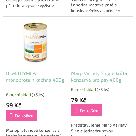
Lahodné masové paté s
přírodní a vysoce výživné
kousky zvěřiny a kuřecího
krmivo s jemně mletým
masa! Brit Paté & Meat
lososem, který je bohatým
Venison je prémiové mokré
zdrojem omega-3 a...
krmivo, které kombinuje...
HEALTHYMEAT
Marp Variety Single krůta
monoprotein kachna 400g
konzerva pro psy 400g
Externí sklad
(>5 ks)
Průměrné
Externí sklad
(>5 ks)
hodnocení
79 Kč
produktu
59 Kč
je
Do košíku
5,0
Do košíku
z
5
Představujeme Marp Variety
Monoproteinová konzerva s
hvězdiček.
Single jednodruhovou
kachním masem - Kompletní