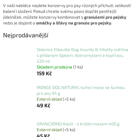
V naší nabídce najdete konzervy pro psy různých příchutí, velikostí
balení i složení. Pokud chcete svému psovi dopřát pestřejší
jídelníček, můžete konzervy kombinovat s
granulemi pro pejsky
nebo je doplnit o
omáčky a šťávy na granule pro pejsky
.
Nejprodávanější
Sklenice Elbeville Dog Imunity & Vitality zvěřina
s přidaným šípkem, dobromyslem a kopřivou,
220 ml
Skladem prodejna
(1 ks)
159 Kč
MONGE DOG NATURAL kuřecí maso se šunkou
pro psy 95 g
Externí sklad
(>5 ks)
49 Kč
GRANCARNO Adult - s krůtím masem 400 g
Externí sklad
(>5 ks)
45 Kč