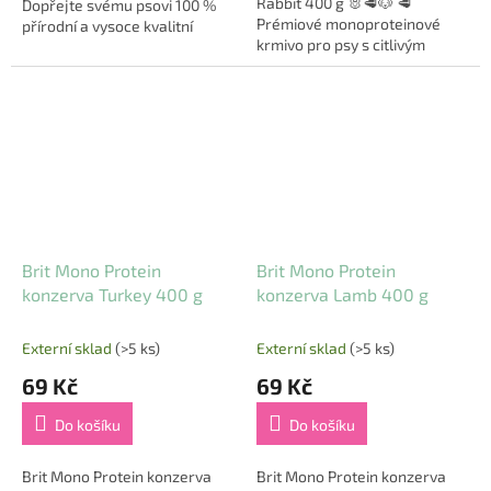
Rabbit 400 g 🐰🥩🐶 🥩
Dopřejte svému psovi 100 %
Prémiové monoproteinové
přírodní a vysoce kvalitní
krmivo pro psy s citlivým
výživu s ALL ANIMALS – hovězí
zažíváním! Brit Mono Protein
mleté! Tato monoproteinová
Rabbit je kompletní a
konzerva...
vyvážené krmivo, které...
Brit Mono Protein
Brit Mono Protein
konzerva Turkey 400 g
konzerva Lamb 400 g
Externí sklad
(>5 ks)
Externí sklad
(>5 ks)
69 Kč
69 Kč
Do košíku
Do košíku
Brit Mono Protein konzerva
Brit Mono Protein konzerva