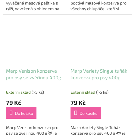
vyvážená masová paštika s
poctivá masová konzerva pro
rýží, navržená s ohledem na
všechny chlupáče, kteří si
přirozené potřeby psího
zaslouží to nejlepší. Značka
masožravce. Obsahuje až 95
Marp ctí přirozené potřeby
% bílkovin ze...
psů jako...
Marp Venison konzerva
Marp Variety Single tuňák
pro psy se zvěřinou 400g
konzerva pro psy 400g
Externí sklad
(>5 ks)
Externí sklad
(>5 ks)
79 Kč
79 Kč
Do košíku
Do košíku
Marp Venison konzerva pro
Marp Variety Single Tuňák
psy se zvěřinou 400 g 🦌 je
konzerva pro psy 400 g 🐟 je