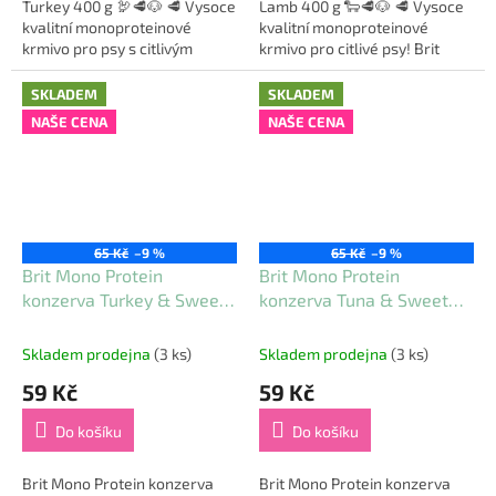
Turkey 400 g 🦃🥩🐶 🥩 Vysoce
Lamb 400 g 🐑🥩🐶 🥩 Vysoce
kvalitní monoproteinové
kvalitní monoproteinové
krmivo pro psy s citlivým
krmivo pro citlivé psy! Brit
zažíváním! Brit Mono Protein
Mono Protein Lamb je
Turkey je kompletní a
kompletní a vyvážené krmivo,
SKLADEM
SKLADEM
vyvážené krmivo, které...
které obsahuje pouze...
NAŠE CENA
NAŠE CENA
65 Kč
–9 %
65 Kč
–9 %
Brit Mono Protein
Brit Mono Protein
konzerva Turkey & Sweet
konzerva Tuna & Sweet
Potato 400 g
Potato 400 g
Skladem prodejna
(3 ks)
Skladem prodejna
(3 ks)
59 Kč
59 Kč
Do košíku
Do košíku
Brit Mono Protein konzerva
Brit Mono Protein konzerva