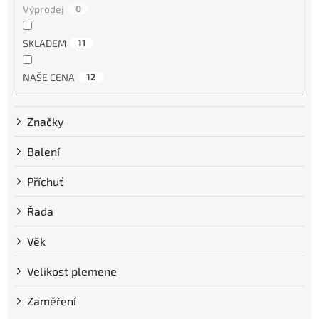
Výprodej
0
SKLADEM
11
NAŠE CENA
12
Značky
Balení
Příchuť
Řada
Věk
Velikost plemene
Zaměření