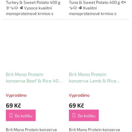
Turkey & Sweet Potato 400 g
Tuna & Sweet Potato 400 g 🐟
🦃🍠🐶 🥩 Vysoce kvalitní
🍠🐶 🥩 Kvalitní
monoproteinové krmivo s
monoproteinové krmivo s
hypoalergenní přílohou! Brit
hypoalergenní přílohou! Brit
Mono Protein Turkey & Sweet
Mono Protein Tuna & Sweet
Potato je...
Potato je kompletní a...
Brit Mono Protein
Brit Mono Protein
konzerva Beef & Rice 400
konzerva Lamb & Rice
g
400 g
Vyprodáno
Vyprodáno
69 Kč
69 Kč
Do košíku
Do košíku
Brit Mono Protein konzerva
Brit Mono Protein konzerva