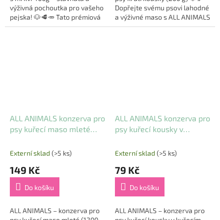
výživná pochoutka pro vašeho
Dopřejte svému psovi lahodné
pejska! 🐶🥩🥕 Tato prémiová
a výživné maso s ALL ANIMALS
masová konzerva obsahuje
– krůtí kousky! Tato
kvalitní hovězí maso, které je
monoproteinová
skvělým...
konzerva obsahuje...
ALL ANIMALS konzerva pro
ALL ANIMALS konzerva pro
psy kuřecí maso mleté
psy kuřecí kousky v
1200g
kuřecím 400g
Externí sklad
(>5 ks)
Externí sklad
(>5 ks)
149 Kč
79 Kč
Do košíku
Do košíku
ALL ANIMALS – konzerva pro
ALL ANIMALS – konzerva pro
psy kuřecí maso mleté (1200
psy kuřecí kousky v kuřecím