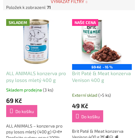
VYMAZAT FILTRY
Položek k zobrazení:
71
V
SKLADEM
NAŠE CENA
ý
p
i
s
p
r
o
59 Kč
–16 %
d
ALL ANIMALS konzerva pro
Brit Paté & Meat konzerva
u
psy losos mletý 400 g
Venison 400 g
k
Skladem prodejna
(3 ks)
Průměrné
t
Externí sklad
(>5 ks)
hodnocení
69 Kč
ů
produktu
49 Kč
je
Do košíku
5,0
Do košíku
z
5
ALL ANIMALS – konzerva pro
Brit Paté & Meat konzerva
hvězdiček.
psy losos mletý (400 g) 🐶🐟
Venison 400 g 🦌🥩🐶 🥩
Dopřejte svému psovi 100%