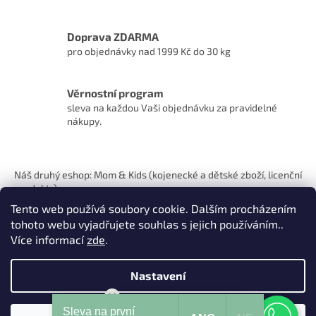
Doprava ZDARMA
pro objednávky nad 1999 Kč do 30 kg
Věrnostní program
sleva na každou Vaši objednávku za pravidelné
nákupy.
Z
á
Náš druhý eshop: Mom & Kids (kojenecké a dětské zboží, licenční
p
produkty)
a
Tento web používá soubory cookie. Dalším procházením
t
tohoto webu vyjadřujete souhlas s jejich používáním..
í
Více informací
zde
.
Nastavení
Vytvořil Shoptet
Mohu Vám pomoci?
Sleva na první