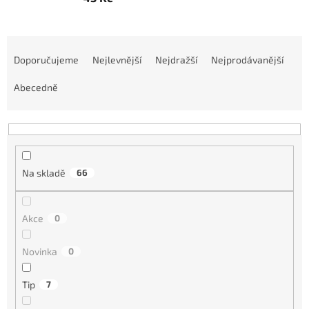
Ř
a
Doporučujeme
Nejlevnější
Nejdražší
Nejprodávanější
z
e
Abecedně
n
í
p
r
o
Na skladě
66
d
u
k
Akce
0
t
ů
Novinka
0
Tip
7