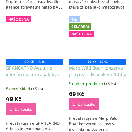
Dopřejte svému psovi kvalitní
masové krmivo bez obilovin,
a lehce stravitelné maso s ALL
které ctí psa jako masožravce
ANIMALS – krůta mletá! Tato
🍖🐶. Tato monoproteinová
monoproteinová konzerva
konzerva obsahuje 100 %
NAŠE CENA
Tip
obsahuje...
bílkovin ze...
SKLADEM
NAŠE CENA
59 Kč
–16 %
79 Kč
–12 %
GRANCARNO Adult - s
Marp Wild Boar konzerva
jelením masem a jablky
pro psy s divočákem 400 g
400 g
Skladem prodejna
(>5 ks)
Průměrné
Externí sklad
(>5 ks)
hodnocení
69 Kč
produktu
49 Kč
je
Do košíku
5,0
Do košíku
z
5
Představujeme Marp Wild
Představujeme GRANCARNO
hvězdiček.
Boar konzervu pro psy s
Adult s jelením masem a
divočákem, skutečný