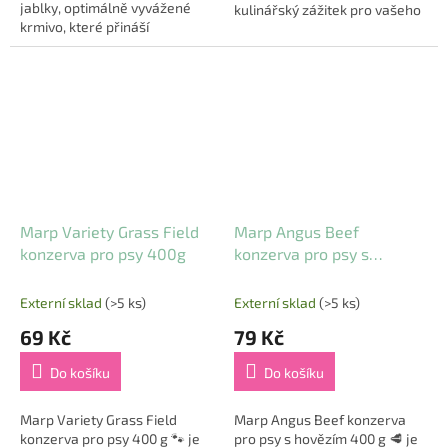
jablky, optimálně vyvážené
kulinářský zážitek pro vašeho
krmivo, které přináší
čtyřnohého přítele. Vytvořená
nefalšovaný požitek z jídla pro
s láskou a respektem k
vašeho psa. S čerstvým
přirozené stravě psů, tato...
masem a přírodními...
Marp Variety Grass Field
Marp Angus Beef
konzerva pro psy 400g
konzerva pro psy s
hovězím 400g
Externí sklad
(>5 ks)
Externí sklad
(>5 ks)
69 Kč
79 Kč
Do košíku
Do košíku
Marp Variety Grass Field
Marp Angus Beef konzerva
konzerva pro psy 400 g 🐾 je
pro psy s hovězím 400 g 🥩 je