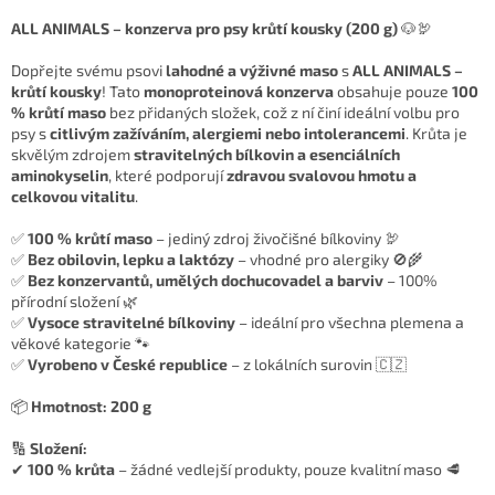
ALL ANIMALS – konzerva pro psy krůtí kousky (200 g)
🐶🦃
Dopřejte svému psovi
lahodné a výživné maso
s
ALL ANIMALS –
krůtí kousky
! Tato
monoproteinová konzerva
obsahuje pouze
100
% krůtí maso
bez přidaných složek, což z ní činí ideální volbu pro
psy s
citlivým zažíváním, alergiemi nebo intolerancemi
. Krůta je
skvělým zdrojem
stravitelných bílkovin a esenciálních
aminokyselin
, které podporují
zdravou svalovou hmotu a
celkovou vitalitu
.
✅
100 % krůtí maso
– jediný zdroj živočišné bílkoviny 🦃
✅
Bez obilovin, lepku a laktózy
– vhodné pro alergiky 🚫🌾
✅
Bez konzervantů, umělých dochucovadel a barviv
– 100%
přírodní složení 🌿
✅
Vysoce stravitelné bílkoviny
– ideální pro všechna plemena a
věkové kategorie 🐾
✅
Vyrobeno v České republice
– z lokálních surovin 🇨🇿
📦
Hmotnost:
200 g
🔢
Složení:
✔
100 % krůta
– žádné vedlejší produkty, pouze kvalitní maso 🥩