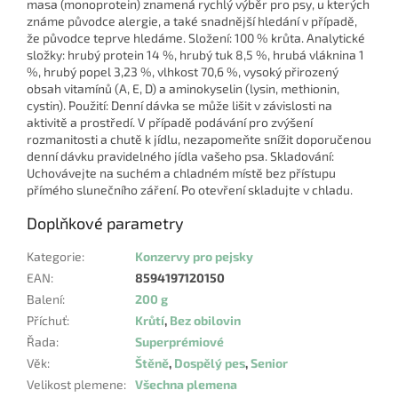
masa (monoprotein) znamená rychlý výběr pro psy, u kterých
známe původce alergie, a také snadnější hledání v případě,
že původce teprve hledáme. Složení: 100 % krůta. Analytické
složky: hrubý protein 14 %, hrubý tuk 8,5 %, hrubá vláknina 1
%, hrubý popel 3,23 %, vlhkost 70,6 %, vysoký přirozený
obsah vitamínů (A, E, D) a aminokyselin (lysin, methionin,
cystin). Použití: Denní dávka se může lišit v závislosti na
aktivitě a prostředí. V případě podávání pro zvýšení
rozmanitosti a chutě k jídlu, nezapomeňte snížit doporučenou
denní dávku pravidelného jídla vašeho psa. Skladování:
Uchovávejte na suchém a chladném místě bez přístupu
přímého slunečního záření. Po otevření skladujte v chladu.
Doplňkové parametry
Kategorie
:
Konzervy pro pejsky
EAN
:
8594197120150
Balení
:
200 g
Příchuť
:
Krůtí
,
Bez obilovin
Řada
:
Superprémiové
Věk
:
Štěně
,
Dospělý pes
,
Senior
Velikost plemene
:
Všechna plemena