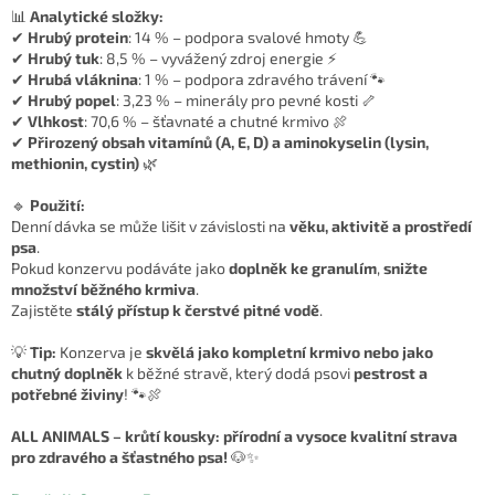
📊
Analytické složky:
✔
Hrubý protein
: 14 % – podpora svalové hmoty 💪
✔
Hrubý tuk
: 8,5 % – vyvážený zdroj energie ⚡
✔
Hrubá vláknina
: 1 % – podpora zdravého trávení 🐾
✔
Hrubý popel
: 3,23 % – minerály pro pevné kosti 🦴
✔
Vlhkost
: 70,6 % – šťavnaté a chutné krmivo 🍖
✔
Přirozený obsah vitamínů (A, E, D) a aminokyselin (lysin,
methionin, cystin)
🌿
🔹
Použití:
Denní dávka se může lišit v závislosti na
věku, aktivitě a prostředí
psa
.
Pokud konzervu podáváte jako
doplněk ke granulím
,
snižte
množství běžného krmiva
.
Zajistěte
stálý přístup k čerstvé pitné vodě
.
💡
Tip:
Konzerva je
skvělá jako kompletní krmivo nebo jako
chutný doplněk
k běžné stravě, který dodá psovi
pestrost a
potřebné živiny
! 🐾🍖
ALL ANIMALS – krůtí kousky: přírodní a vysoce kvalitní strava
pro zdravého a šťastného psa!
🐶✨