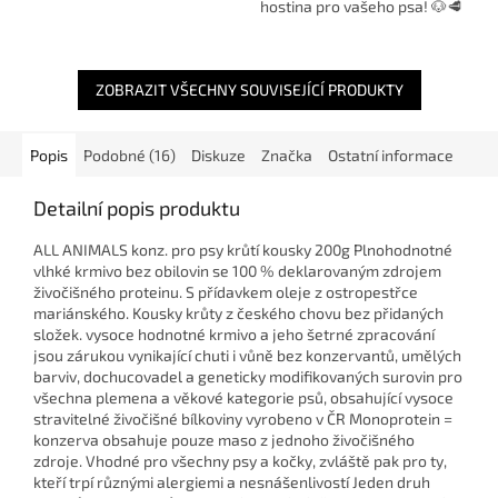
hostina pro vašeho psa! 🐶🥩
doplňkové krmivo z kvalitního
🥦 Hledáte chutné a kompletní
vepřového masa, které je
mokré krmivo bez obilovin,
doplněné o...
které dodá vašemu...
ZOBRAZIT VŠECHNY SOUVISEJÍCÍ PRODUKTY
Popis
Podobné (16)
Diskuze
Značka
Ostatní informace
Detailní popis produktu
ALL ANIMALS konz. pro psy krůtí kousky 200g Plnohodnotné
vlhké krmivo bez obilovin se 100 % deklarovaným zdrojem
živočišného proteinu. S přídavkem oleje z ostropestřce
mariánského. Kousky krůty z českého chovu bez přidaných
složek. vysoce hodnotné krmivo a jeho šetrné zpracování
jsou zárukou vynikající chuti i vůně bez konzervantů, umělých
barviv, dochucovadel a geneticky modifikovaných surovin pro
všechna plemena a věkové kategorie psů, obsahující vysoce
stravitelné živočišné bílkoviny vyrobeno v ČR Monoprotein =
konzerva obsahuje pouze maso z jednoho živočišného
zdroje. Vhodné pro všechny psy a kočky, zvláště pak pro ty,
kteří trpí různými alergiemi a nesnášenlivostí Jeden druh