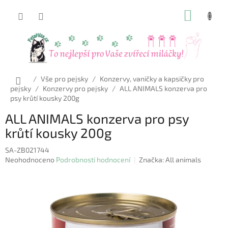
Přejít
NÁKUP
na
obsah
KOŠÍK
Domů
/
Vše pro pejsky
/
Konzervy, vaničky a kapsičky pro
pejsky
/
Konzervy pro pejsky
/
ALL ANIMALS konzerva pro
psy krůtí kousky 200g
ALL ANIMALS konzerva pro psy
krůtí kousky 200g
SA-ZB021744
Průměrné
Neohodnoceno
Podrobnosti hodnocení
Značka:
All animals
hodnocení
produktu
je
0,0
z
5
hvězdiček.