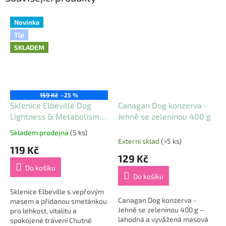
Novinka
Tip
SKLADEM
159 Kč
–25 %
Sklenice Elbeville Dog
Canagan Dog konzerva -
Lightness & Metabolism
Jehně se zeleninou 400 g
Support, vepřové
Skladem prodejna
(5 ks)
Průměrné
s přidanou smetánkou,
Externí sklad
(>5 ks)
hodnocení
119 Kč
220 ml
produktu
129 Kč
je
Do košíku
5,0
Do košíku
z
5
Sklenice Elbeville s vepřovým
Canagan Dog konzerva -
hvězdiček.
masem a přidanou smetánkou
Jehně se zeleninou 400 g –
pro lehkost, vitalitu a
lahodná a vyvážená masová
spokojené trávení Chutné