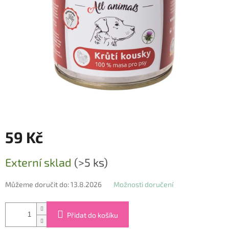
59 Kč
Měrná
Externí sklad
(>5 ks)
cena:
Můžeme doručit do:
13.8.2026
Možnosti doručení
Přidat do košíku