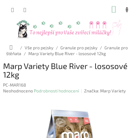
Přejít
NÁKUP
na
obsah
KOŠÍK
Domů
/
Vše pro pejsky
/
Granule pro pejsky
/
Granule pro
štěňata
/
Marp Variety Blue River - lososové 12kg
Marp Variety Blue River - lososové
12kg
PC-MAR168
Průměrné
Neohodnoceno
Podrobnosti hodnocení
Značka:
Marp Variety
hodnocení
produktu
je
0,0
z
5
hvězdiček.