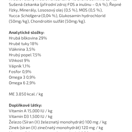
Sušená čekanka (přírodní zdroj FOS a inulinu – 0,4 %), Řepné
řízky, Minerály, Lososový olej (0,5 %), MOS (0,5 %),
Yucca
Schidigera
(0,04 %), Glukosamin hydrochlorid
(50mg/kg), Chondroitin sulfát (50mg/kg).
Analytické složky:
Hrubá bílkovina 29%
Hrubé tuky 18%
Vláknina 3,5%
Hrubý popel 7,5%
Vlhkost 9%
Vápník 1,1%
Fosfor 0,9%
Omega 3 0,9%
Omega 6 2,9%
ME 3.850 kcal / kg
Doplňkové látky:
Vitamin A 15,000 IU / kg
Vitamin D3 1,500 IU / kg
Železo (Síran (II) železnatý monohydrát) 100 mg / kg
Zinek (síran (II) zinečnatý monohydrát) 120 mg / kg