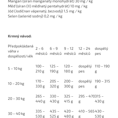
Mangan (síran manganatý monohydrát) 30 mg / kg
Měď (síran (II) měďnatý pentahydrát) 10 mg / kg
Jód (Jodičnan vápenatý, bezvodý) 1,5 mg / kg
Selen (selenid sodný) 0,2 mg / kg
Krmný návod:
Předpokládaná
2 – 6
6 – 9
9 – 12
12 – 24
dospělý
váha v
měsíců
měsíců
měsíců
měsíců
pes
dospělosti/věk
100 –
125 –
120 –
dospělý
110 – 190
5 – 10 kg
210 g
190 g
180 g
pes
g
170 –
205 –
200 –
dospělý
190 – 315
10 – 20 kg
330 g
320 g
300 g
pes
g
265 –
330 –
325 –
295 – 470
315 –
20 – 30 kg
440 g
430 g
415 g
g
430 g
335 –
435 –
420 –
410 – 565
430 –
30 – 40 kg
530 g
525 g
480 g
g
530 g