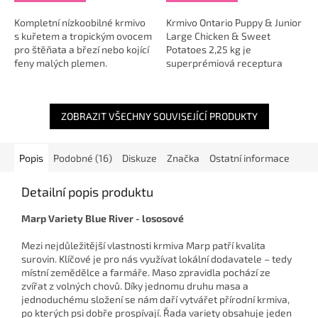
Kompletní nízkoobilné krmivo
Krmivo Ontario Puppy & Junior
s kuřetem a tropickým ovocem
Large Chicken & Sweet
pro štěňata a březí nebo kojící
Potatoes 2,25 kg je
feny malých plemen.
superprémiová receptura
Receptura N&D Tropical
vytvořená speciálně pro
Selectionv sobě kombinuje...
štěňata velkých plemen, která
potřebují vyváženou...
ZOBRAZIT VŠECHNY SOUVISEJÍCÍ PRODUKTY
Popis
Podobné (16)
Diskuze
Značka
Ostatní informace
Detailní popis produktu
Marp Variety Blue River - lososové
Mezi nejdůležitější vlastnosti krmiva Marp patří kvalita
surovin. Klíčové je pro nás využívat lokální dodavatele – tedy
místní zemědělce a farmáře. Maso zpravidla pochází ze
zvířat z volných chovů. Díky jednomu druhu masa a
jednoduchému složení se nám daří vytvářet přírodní krmiva,
po kterých psi dobře prospívají. Řada variety obsahuje jeden