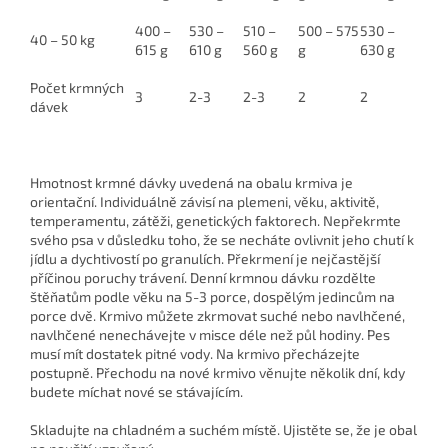
400 –
530 –
510 –
500 – 575
530 –
40 – 50 kg
615 g
610 g
560 g
g
630 g
Počet krmných
3
2-3
2-3
2
2
dávek
Hmotnost krmné dávky uvedená na obalu krmiva je
orientační. Individuálně závisí na plemeni, věku, aktivitě,
temperamentu, zátěži, genetických faktorech. Nepřekrmte
svého psa v důsledku toho, že se necháte ovlivnit jeho chutí k
jídlu a dychtivostí po granulích. Překrmení je nejčastější
příčinou poruchy trávení. Denní krmnou dávku rozdělte
štěňatům podle věku na 5-3 porce, dospělým jedincům na
porce dvě. Krmivo můžete zkrmovat suché nebo navlhčené,
navlhčené nenechávejte v misce déle než půl hodiny. Pes
musí mít dostatek pitné vody. Na krmivo přecházejte
postupně. Přechodu na nové krmivo věnujte několik dní, kdy
budete míchat nové se stávajícím.
Skladujte na chladném a suchém místě. Ujistěte se, že je obal