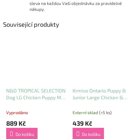
sleva na každou Vaši objednávku za pravidelné
nákupy.
Související produkty
N&D TROPICAL SELECTION
Krmivo Ontario Puppy &
Dog LG Chicken Puppy Mini
Junior Large Chicken &
5 kg
Sweet Potatoes 2,25 kg
Vyprodáno
Externí sklad
(>5 ks)
889 Kč
439 Kč
Do košíku
Do košíku