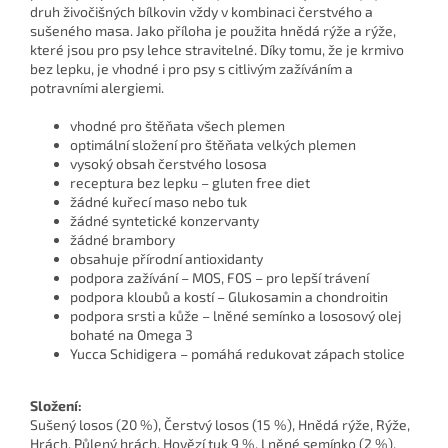
druh živočišných bílkovin vždy v kombinaci čerstvého a
sušeného masa. Jako příloha je použita hnědá rýže a rýže,
které jsou pro psy lehce stravitelné. Díky tomu, že je krmivo
bez lepku, je vhodné i pro psy s citlivým zažíváním a
potravními alergiemi.
vhodné pro štěňata všech plemen
optimální složení pro štěňata velkých plemen
vysoký obsah čerstvého lososa
receptura bez lepku – gluten free diet
žádné kuřecí maso nebo tuk
žádné syntetické konzervanty
žádné brambory
obsahuje přírodní antioxidanty
podpora zažívání – MOS, FOS – pro lepší trávení
podpora kloubů a kostí – Glukosamin a chondroitin
podpora srsti a kůže – lněné semínko a lososový olej
bohaté na Omega 3
Yucca Schidigera – pomáhá redukovat zápach stolice
Složení:
Sušený losos (20 %), Čerstvý losos (15 %), Hnědá rýže, Rýže,
Hrách, Půlený hrách, Hovězí tuk 9 %, Lněné semínko (2 %),