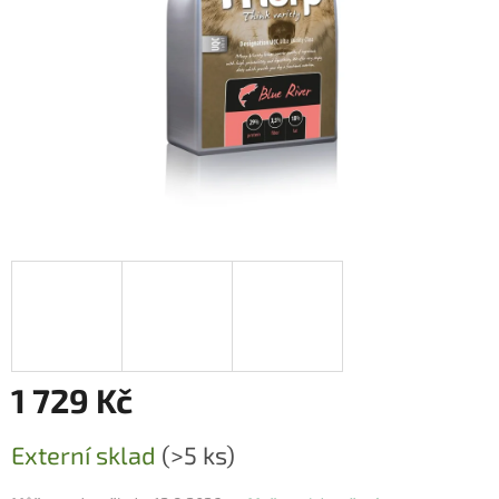
1 729 Kč
Měrná
Externí sklad
(>5 ks)
cena: