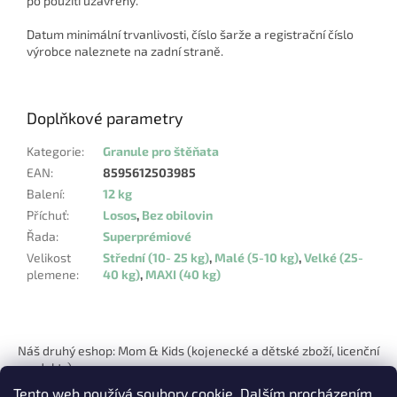
po použití uzavřený.
Datum minimální trvanlivosti, číslo šarže a registrační číslo
výrobce naleznete na zadní straně.
Doplňkové parametry
Kategorie
:
Granule pro štěňata
EAN
:
8595612503985
Balení
:
12 kg
Příchuť
:
Losos
,
Bez obilovin
Řada
:
Superprémiové
Velikost
Střední (10- 25 kg)
,
Malé (5-10 kg)
,
Velké (25-
plemene
:
40 kg)
,
MAXI (40 kg)
Z
á
Náš druhý eshop: Mom & Kids (kojenecké a dětské zboží, licenční
p
produkty)
a
Tento web používá soubory cookie. Dalším procházením