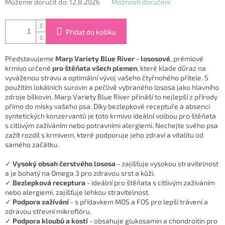
Můžeme doručit do:
12.8.2026
Možnosti doručení
Přidat do košíku
Představujeme
Marp Variety Blue River - lososové
, prémiové
krmivo určené
pro štěňata všech plemen
, které klade důraz na
vyváženou stravu a optimální vývoj vašeho čtyřnohého přítele. S
použitím lokálních surovin a pečlivě vybraného lososa jako hlavního
zdroje bílkovin, Marp Variety Blue River přináší to nejlepší z přírody
přímo do misky vašeho psa. Díky bezlepkové receptuře a absenci
syntetických konzervantů je toto krmivo ideální volbou pro štěňata
s citlivým zažíváním nebo potravními alergiemi. Nechejte svého psa
zažít rozdíl s krmivem, které podporuje jeho zdraví a vitalitu od
samého začátku.
✓
Vysoký obsah čerstvého lososa
- zajišťuje vysokou stravitelnost
a je bohatý na Omega 3 pro zdravou srst a kůži.
✓
Bezlepková receptura
- ideální pro štěňata s citlivým zažíváním
nebo alergiemi, zajišťuje lehkou stravitelnost.
✓
Podpora zažívání
- s přídavkem MOS a FOS pro lepší trávení a
zdravou střevní mikroflóru.
✓
Podpora kloubů a kostí
- obsahuje glukosamin a chondroitin pro