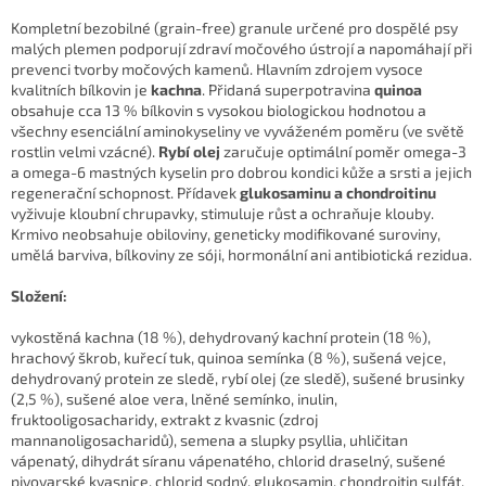
Kompletní bezobilné (grain-free) granule určené pro dospělé psy
malých plemen podporují zdraví močového ústrojí a napomáhají při
prevenci tvorby močových kamenů. Hlavním zdrojem vysoce
kvalitních bílkovin je
kachna
. Přidaná superpotravina
quinoa
obsahuje cca 13 % bílkovin s vysokou biologickou hodnotou a
všechny esenciální aminokyseliny ve vyváženém poměru (ve světě
rostlin velmi vzácné).
Rybí olej
zaručuje optimální poměr omega-3
a omega-6 mastných kyselin pro dobrou kondici kůže a srsti a jejich
regenerační schopnost. Přídavek
glukosaminu a chondroitinu
vyživuje kloubní chrupavky, stimuluje růst a ochraňuje klouby.
Krmivo neobsahuje obiloviny, geneticky modifikované suroviny,
umělá barviva, bílkoviny ze sóji, hormonální ani antibiotická rezidua.
Složení:
vykostěná kachna (18 %), dehydrovaný kachní protein (18 %),
hrachový škrob, kuřecí tuk, quinoa semínka (8 %), sušená vejce,
dehydrovaný protein ze sledě, rybí olej (ze sledě), sušené brusinky
(2,5 %), sušené aloe vera, lněné semínko, inulin,
fruktooligosacharidy, extrakt z kvasnic (zdroj
mannanoligosacharidů), semena a slupky psyllia, uhličitan
vápenatý, dihydrát síranu vápenatého, chlorid draselný, sušené
pivovarské kvasnice, chlorid sodný, glukosamin, chondroitin sulfát.