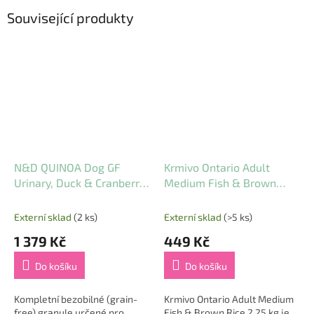
Související produkty
N&D QUINOA Dog GF
Krmivo Ontario Adult
Urinary, Duck & Cranberry
Medium Fish & Brown
Adult Mini 5 kg
Rice 2,25 kg
Externí sklad
(2 ks)
Externí sklad
(>5 ks)
1 379 Kč
449 Kč
Do košíku
Do košíku
Kompletní bezobilné (grain-
Krmivo Ontario Adult Medium
free) granule určené pro
Fish & Brown Rice 2,25 kg je