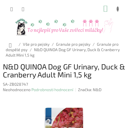
Přejít
NÁKUP
na
obsah
KOŠÍK
Domů
/
Vše pro pejsky
/
Granule pro pejsky
/
Granule pro
dospělé psy
/
N&D QUINOA Dog GF Urinary, Duck & Cranberry
Adult Mini 1,5 kg
N&D QUINOA Dog GF Urinary, Duck &
Cranberry Adult Mini 1,5 kg
SA-ZB028747
Průměrné
Neohodnoceno
Podrobnosti hodnocení
Značka:
N&D
hodnocení
produktu
je
0,0
z
5
hvězdiček.