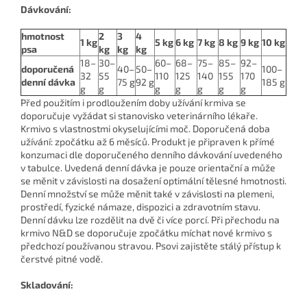
Dávkování:
hmotnost
2
3
4
1 kg
5 kg
6 kg
7 kg
8 kg
9 kg
10 kg
psa
kg
kg
kg
18–
30–
60–
68–
75–
85–
92–
doporučená
40–
50–
100–
32
55
110
125
140
155
170
denní dávka
75 g
92 g
185 g
g
g
g
g
g
g
g
Před použitím i prodloužením doby užívání krmiva se
doporučuje vyžádat si stanovisko veterinárního lékaře.
Krmivo s vlastnostmi okyselujícími moč. Doporučená doba
užívání: zpočátku až 6 měsíců. Produkt je připraven k přímé
konzumaci dle doporučeného denního dávkování uvedeného
v tabulce. Uvedená denní dávka je pouze orientační a může
se měnit v závislosti na dosažení optimální tělesné hmotnosti.
Denní množství se může měnit také v závislosti na plemeni,
prostředí, fyzické námaze, dispozici a zdravotním stavu.
Denní dávku lze rozdělit na dvě či více porcí. Při přechodu na
krmivo N&D se doporučuje zpočátku míchat nové krmivo s
předchozí používanou stravou.
Psovi zajistěte stálý přístup k
čerstvé pitné vodě.
Skladování: