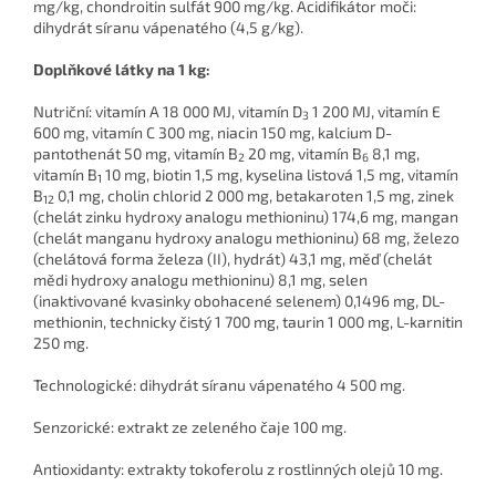
mg/kg, chondroitin sulfát 900 mg/kg. Acidifikátor moči:
dihydrát síranu vápenatého (4,5 g/kg).
Doplňkové látky na 1 kg:
Nutriční: vitamín A 18 000 MJ, vitamín D
1 200 MJ, vitamín E
3
600 mg, vitamín C 300 mg, niacin 150 mg, kalcium D-
pantothenát 50 mg, vitamín B
20 mg, vitamín B
8,1 mg,
2
6
vitamín B
10 mg, biotin 1,5 mg, kyselina listová 1,5 mg, vitamín
1
B
0,1 mg, cholin chlorid 2 000 mg, betakaroten 1,5 mg, zinek
12
(chelát zinku hydroxy analogu methioninu) 174,6 mg, mangan
(chelát manganu hydroxy analogu methioninu) 68 mg, železo
(chelátová forma železa (II), hydrát) 43,1 mg, měď (chelát
mědi hydroxy analogu methioninu) 8,1 mg, selen
(inaktivované kvasinky obohacené selenem) 0,1496 mg, DL-
methionin, technicky čistý 1 700 mg, taurin 1 000 mg, L-karnitin
250 mg.
Technologické: dihydrát síranu vápenatého 4 500 mg.
Senzorické: extrakt ze zeleného čaje 100 mg.
Antioxidanty: extrakty tokoferolu z rostlinných olejů 10 mg.