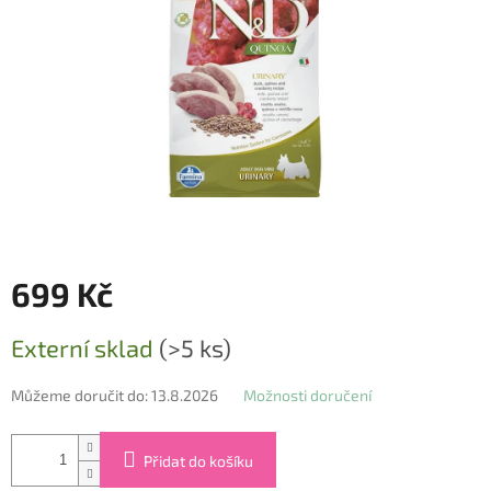
699 Kč
Měrná
Externí sklad
(>5 ks)
cena:
Můžeme doručit do:
13.8.2026
Možnosti doručení
Přidat do košíku