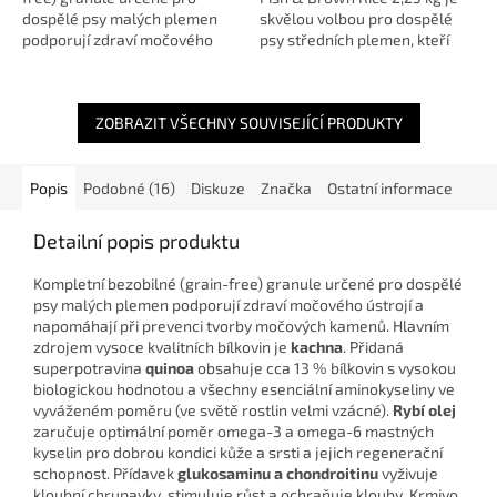
dospělé psy malých plemen
skvělou volbou pro dospělé
podporují zdraví močového
psy středních plemen, kteří
ústrojí a napomáhají při
potřebují lehce stravitelnou,
prevenci tvorby močových
výživnou a kvalitní
kamenů. Hlavním zdrojem...
každodenní...
ZOBRAZIT VŠECHNY SOUVISEJÍCÍ PRODUKTY
Popis
Podobné (16)
Diskuze
Značka
Ostatní informace
Detailní popis produktu
Kompletní bezobilné (grain-free) granule určené pro dospělé
psy malých plemen podporují zdraví močového ústrojí a
napomáhají při prevenci tvorby močových kamenů. Hlavním
zdrojem vysoce kvalitních bílkovin je
kachna
. Přidaná
superpotravina
quinoa
obsahuje cca 13 % bílkovin s vysokou
biologickou hodnotou a všechny esenciální aminokyseliny ve
vyváženém poměru (ve světě rostlin velmi vzácné).
Rybí olej
zaručuje optimální poměr omega-3 a omega-6 mastných
kyselin pro dobrou kondici kůže a srsti a jejich regenerační
schopnost. Přídavek
glukosaminu a chondroitinu
vyživuje
kloubní chrupavky, stimuluje růst a ochraňuje klouby. Krmivo