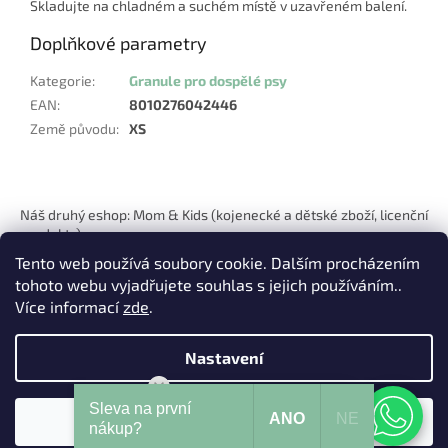
Skladujte na chladném a suchém místě v uzavřeném balení.
Doplňkové parametry
Kategorie
:
Granule pro dospělé psy
EAN
:
8010276042446
Země původu
:
XS
Z
á
Náš druhý eshop: Mom & Kids (kojenecké a dětské zboží, licenční
p
produkty)
a
Tento web používá soubory cookie. Dalším procházením
t
tohoto webu vyjadřujete souhlas s jejich používáním..
í
Více informací
zde
.
Nastavení
Vytvořil Shoptet
Mohu Vám pomoci?
Sleva na první
ANO
NE
Souhlasím
Copyright 2026
Pets Hits
. Všechna práva vyhrazena.
nákup?