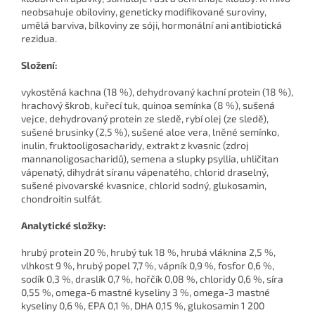
neobsahuje obiloviny, geneticky modifikované suroviny,
umělá barviva, bílkoviny ze sóji, hormonální ani antibiotická
rezidua.
Složení:
vykostěná kachna (18 %), dehydrovaný kachní protein (18 %),
hrachový škrob, kuřecí tuk, quinoa semínka (8 %), sušená
vejce, dehydrovaný protein ze sledě, rybí olej (ze sledě),
sušené brusinky (2,5 %), sušené aloe vera, lněné semínko,
inulin, fruktooligosacharidy, extrakt z kvasnic (zdroj
mannanoligosacharidů), semena a slupky psyllia, uhličitan
vápenatý, dihydrát síranu vápenatého, chlorid draselný,
sušené pivovarské kvasnice, chlorid sodný, glukosamin,
chondroitin sulfát.
Analytické složky:
hrubý protein 20 %, hrubý tuk 18 %, hrubá vláknina 2,5 %,
vlhkost 9 %, hrubý popel 7,7 %, vápník 0,9 %, fosfor 0,6 %,
sodík 0,3 %, draslík 0,7 %, hořčík 0,08 %, chloridy 0,6 %, síra
0,55 %, omega-6 mastné kyseliny 3 %, omega-3 mastné
kyseliny 0,6 %, EPA 0,1 %, DHA 0,15 %, glukosamin 1 200