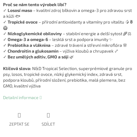
Proč se nám tento výrobek líbí?
✓
Lososí maso
– kvalitní zdroj bílkovin a omega-3 pro zdravou srst
a kůži 🐟
✓
Tropické ovoce
– přírodní antioxidanty a vitamíny pro vitalitu 🥭🍍
🥝
✓
Nízkoglykemické obiloviny
– stabilní energie a delší sytost 🌾⚖️
✓
Omega-3 a omega-6
– lesklá srst a podpora imunity ✨
✓
Prebiotika a vláknina
– zdravé trávení a střevní mikroflóra 🌸
✓
Chondroitin a glukosamin
– výživa kloubů a chrupavek 🦴
✓
Bez umělých aditiv, GMO a sóji
🌿
Klíčová slova:
N&D Tropical Selection, superprémiové granule pro
psy, losos, tropické ovoce, nízký glykemický index, zdravá srst,
podpora kloubů, přírodní složení, prebiotika, malá plemena, bez
GMO, kvalitní výživa
Detailní informace
ZEPTAT SE
SDÍLET