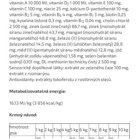
vitamín A 10 000 MJ, vitamín D
1 000 MJ, vitamín E 100 mg,
3
vitamín C 100 mg, niacin 25 mg, kalcium D-pantothenát 10 mg,
vitamín B
5 mg, vitamín B
4 mg, vitamín B
3 mg, biotin 0,25
2
6
1
mg, kyselina listová 0,3 mg, vitamín B
0,04 mg, cholin chlorid
12
2 500 mg, zinek (oxid zinečnatý) 86,7 mg, zinek (monohydrát
síranu zinečnatého) 43,7 mg, mangan (monohydrát síranu
manganatého) 48,8 mg, železo (II) (monohydrát síranu
železnatého) 14,5 mg, železo (II) (uhličitan železnatý) 28,9
mg, měď (II) (pentahydrát síranu měďnatého) 12,8 mg, jód
(anhydrát jodidu vápenatého) 1,56 mg, selen (selenitan
sodný) 0,101 mg, DL-methionin technicky čistý 2 500 mg.
Senzorické doplňkové látky: extrakt ze zeleného čaje 100 mg,
extrakt z rozmarýnu.
Antioxidanty: extrakty tokoferolu z rostlinných olejů.
Metabolizovatelná energie:
16,13 MJ/kg (3 856 kcal/kg)
Krmný návod:
hmotnost
1 kg
2 kg
3 kg
4 kg
5 kg
6 kg
7 kg
8 kg
9 kg
10 kg
psa
20–
60–
70–
80–
85–
95–