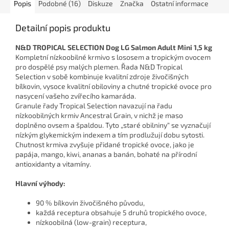
Popis
Podobné (16)
Diskuze
Značka
Ostatní informace
Detailní popis produktu
N&D TROPICAL SELECTION Dog LG Salmon Adult Mini 1,5 kg
Kompletní nízkoobilné krmivo s lososem a tropickým ovocem
pro dospělé psy malých plemen. Řada N&D Tropical
Selection v sobě kombinuje kvalitní zdroje živočišných
bílkovin, vysoce kvalitní obiloviny a chutné tropické ovoce pro
nasycení vašeho zvířecího kamaráda.
Granule řady Tropical Selection navazují na řadu
nízkoobilných krmiv Ancestral Grain, v nichž je maso
doplněno ovsem a špaldou. Tyto „staré obilniny“ se vyznačují
nízkým glykemickým indexem a tím prodlužují dobu sytosti.
Chutnost krmiva zvyšuje přidané tropické ovoce, jako je
papája, mango, kiwi, ananas a banán, bohaté na přírodní
antioxidanty a vitamíny.
Hlavní výhody:
90 % bílkovin živočišného původu,
každá receptura obsahuje 5 druhů tropického ovoce,
nízkoobilná (low-grain) receptura,