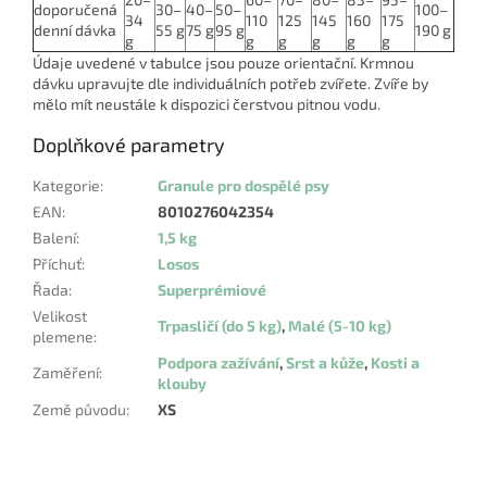
doporučená
30–
40–
50–
100–
34
110
125
145
160
175
denní dávka
55 g
75 g
95 g
190 g
g
g
g
g
g
g
Údaje uvedené v tabulce jsou pouze orientační. Krmnou
dávku upravujte dle individuálních potřeb zvířete. Zvíře by
mělo mít neustále k dispozici čerstvou pitnou vodu.
Doplňkové parametry
Kategorie
:
Granule pro dospělé psy
EAN
:
8010276042354
Balení
:
1,5 kg
Příchuť
:
Losos
Řada
:
Superprémiové
Velikost
Trpasličí (do 5 kg)
,
Malé (5-10 kg)
plemene
:
Podpora zažívání
,
Srst a kůže
,
Kosti a
Zaměření
:
klouby
Země původu
:
XS
Z