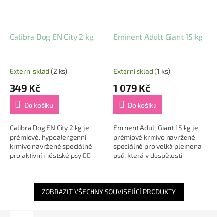
Calibra Dog EN City 2 kg
Eminent Adult Giant 15 kg
Externí sklad
(2 ks)
Externí sklad
(1 ks)
349 Kč
1 079 Kč
Do košíku
Do košíku
Calibra Dog EN City 2 kg je
Eminent Adult Giant 15 kg je
prémiové, hypoalergenní
prémiové krmivo navržené
krmivo navržené speciálně
speciálně pro velká plemena
pro aktivní městské psy 🐕‍🦺
psů, která v dospělosti
žijící v náročných podmínkách
dosahují hmotnosti nad 45 kg.
městského prostředí. Díky
🐕 Granule mají větší velikost,
své...
čímž se...
ZOBRAZIT VŠECHNY SOUVISEJÍCÍ PRODUKTY