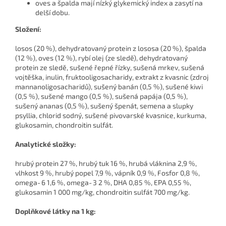
oves a špalda mají nízký glykemický index a zasytí na
delší dobu.
Složení:
losos (20 %), dehydratovaný protein z lososa (20 %), špalda
(12 %), oves (12 %), rybí olej (ze sledě), dehydratovaný
protein ze sledě, sušené řepné řízky, sušená mrkev, sušená
vojtěška, inulin, fruktooligosacharidy, extrakt z kvasnic (zdroj
mannanoligosacharidů), sušený banán (0,5 %), sušené kiwi
(0,5 %), sušené mango (0,5 %), sušená papája (0,5 %),
sušený ananas (0,5 %), sušený špenát, semena a slupky
psyllia, chlorid sodný, sušené pivovarské kvasnice, kurkuma,
glukosamin, chondroitin sulfát.
Analytické složky:
hrubý protein 27 %, hrubý tuk 16 %, hrubá vláknina 2,9 %,
vlhkost 9 %, hrubý popel 7,9 %, vápník 0,9 %, Fosfor 0,8 %,
omega‐6 1,6 %, omega‐3 2 %, DHA 0,85 %, EPA 0,55 %,
glukosamin 1 000 mg/kg, chondroitin sulfát 700 mg/kg.
Doplňkové látky na 1 kg: