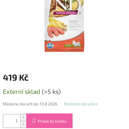
419 Kč
Měrná
Externí sklad
(>5 ks)
cena:
Můžeme doručit do:
13.8.2026
Možnosti doručení
Přidat do košíku