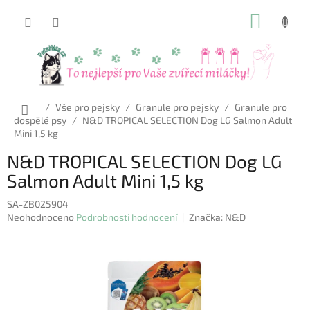
Přejít
NÁKUP
na
obsah
KOŠÍK
Domů
/
Vše pro pejsky
/
Granule pro pejsky
/
Granule pro
dospělé psy
/
N&D TROPICAL SELECTION Dog LG Salmon Adult
Mini 1,5 kg
N&D TROPICAL SELECTION Dog LG
Salmon Adult Mini 1,5 kg
SA-ZB025904
Průměrné
Neohodnoceno
Podrobnosti hodnocení
Značka:
N&D
hodnocení
produktu
je
0,0
z
5
hvězdiček.