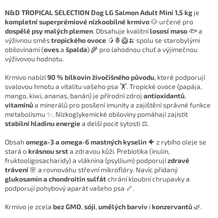
N&D TROPICAL SELECTION Dog LG Salmon Adult Mini 1,5 kg
je
kompletní superprémiové nízkoobilné krmivo
🐶 určené pro
dospělé psy malých plemen
. Obsahuje kvalitní
lososí maso
🐟 a
výživnou směs
tropického ovoce
🥭🍍🥝🍌 spolu se starobylými
obilovinami (
oves
a
špalda
) 🌾 pro lahodnou chuť a výjimečnou
výživovou hodnotu.
Krmivo nabízí
90 % bílkovin živočišného původu
, které podporují
svalovou hmotu a vitalitu vašeho psa 🏋️. Tropické ovoce (papája,
mango, kiwi, ananas, banán) je přírodní zdroj
antioxidantů
,
vitamínů
a minerálů pro posílení imunity a zajištění správné funkce
metabolismu ✨. Nízkoglykemické obiloviny pomáhají zajistit
stabilní hladinu energie
a delší pocit sytosti ⚖️.
Obsah
omega-3 a omega-6 mastných kyselin
🐠 z rybího oleje se
stará o
krásnou srst
a zdravou kůži. Prebiotika (inulin,
fruktooligosacharidy) a vláknina (psyllium) podporují
zdravé
trávení
🌸 a rovnováhu střevní mikroflóry. Navíc přidaný
glukosamin a chondroitin sulfát
chrání kloubní chrupavky a
podporují pohybový aparát vašeho psa 🦴.
Krmivo je zcela
bez GMO
,
sóji
,
umělých barviv
i
konzervantů
🌿.