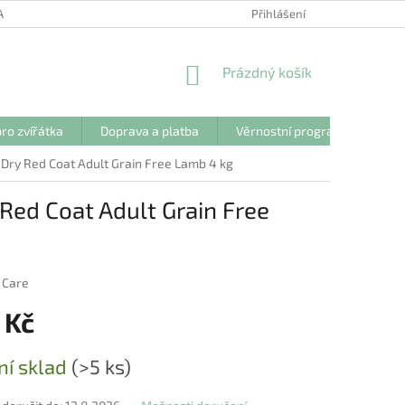
ANY OSOBNÍCH ÚDAJŮ
Přihlášení
NÁKUPNÍ
Prázdný košík
KOŠÍK
ro zvířátka
Doprava a platba
Věrnostní program
Kon
 Dry Red Coat Adult Grain Free Lamb 4 kg
 Red Coat Adult Grain Free
 Care
 Kč
ní sklad
(>5 ks)