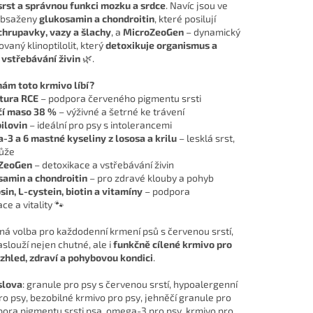
srst a správnou funkci mozku a srdce
. Navíc jsou ve
obsaženy
glukosamin a chondroitin
, které posilují
chrupavky, vazy a šlachy
, a
MicroZeoGen
– dynamický
vaný klinoptilolit, který
detoxikuje organismus a
 vstřebávání živin
🌿.
nám toto krmivo líbí?
tura RCE
– podpora červeného pigmentu srsti
čí maso 38 %
– výživné a šetrné ke trávení
ilovin
– ideální pro psy s intolerancemi
3 a 6 mastné kyseliny z lososa a krilu
– lesklá srst,
ůže
ZeoGen
– detoxikace a vstřebávání živin
amin a chondroitin
– pro zdravé klouby a pohyb
sin, L-cystein, biotin a vitamíny
– podpora
e a vitality 🐾
ná volba pro každodenní krmení psů s červenou srstí,
zaslouží nejen chutné, ale i
funkčně cílené krmivo pro
zhled, zdraví a pohybovou kondici
.
slova
: granule pro psy s červenou srstí, hypoalergenní
ro psy, bezobilné krmivo pro psy, jehněčí granule pro
pora pigmentu srsti psa, omega-3 pro psy, krmivo pro