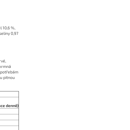
l 10,6 %,
seliny 0,97
rvé,
 krmná
ím potřebám
ou pitnou
áce denně)