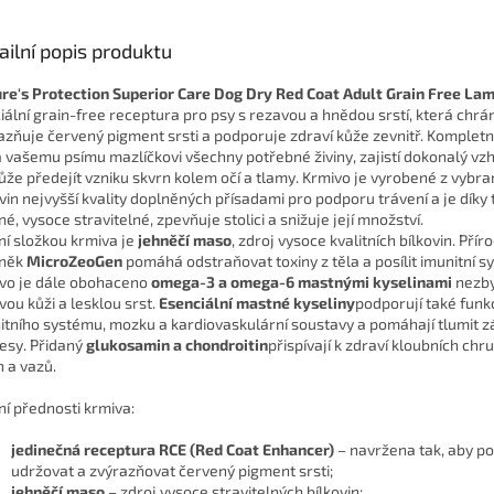
ailní popis produktu
re's Protection Superior Care Dog Dry Red Coat Adult Grain Free Lam
iální grain-free receptura pro psy s rezavou a hnědou srstí, která chrán
azňuje červený pigment srsti a podporuje zdraví kůže zevnitř. Kompletn
 vašemu psímu mazlíčkovi všechny potřebné živiny, zajistí dokonalý vzhl
že předejít vzniku skvrn kolem očí a tlamy. Krmivo je vyrobené z vybr
vin nejvyšší kvality doplněných přísadami pro podporu trávení a je díky
é, vysoce stravitelné, zpevňuje stolici a snižuje její množství.
ní složkou krmiva je
jehněčí maso
, zdroj vysoce kvalitních bílkovin. Přír
lněk
MicroZeoGen
pomáhá odstraňovat toxiny z těla a posílit imunitní s
vo je dále obohaceno
omega-3 a omega-6 mastnými kyselinami
nezby
vou kůži a lesklou srst.
Esenciální mastné kyseliny
podporují také funk
itního systému, mozku a kardiovaskulární soustavy a pomáhají tlumit z
esy. Přidaný
glukosamin a chondroitin
přispívají k zdraví kloubních chr
h a vazů.
ní přednosti krmiva:
jedinečná receptura RCE (Red Coat Enhancer)
– navržena tak, aby p
udržovat a zvýrazňovat červený pigment srsti;
jehněčí maso
– zdroj vysoce stravitelných bílkovin;