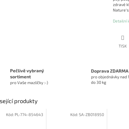
zdravé k
Nature's
Detailní
TISK
Pečlivě vybraný
Doprava ZDARMA
sortiment
pro objednávky nad 
do 30 kg
pro Vaše mazlíčky :-)
sející produkty
Kód:
PL-774-854643
Kód:
SA-ZB018950