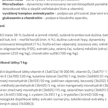
MicroZeoGen
– dynamický mikronizovaný nerost klinoptilolit pomáhá
detoxikovat tělo a zlepšit vstřebávání živin a vitamínů;
vyvážený komplex aminokyselin
– podporuje přirozené zbarvení srs
glukosamin a chondroitin
– podpora kloubního aparátu.
ení:
ěčí maso 38 % (sušené a jemně mleté), sušená bramborová dužina, batá
eží tuk, kril – mořští korýši (min. 4 %), dužina cukrové řepy, dynamicky
onizovaný klinoptilolit (1 %), fosforečnan vápenatý, lososový olej, lněn
to-oligosacharidy (FOS), extrakt juky, zelený čaj, sušený měsíček (zdroj l
osamin (250 mg/kg), chondroitin sulfát (100 mg/kg).
ňkové látky/1 kg:
iční doplňkové látky:vitamín A (3a672a) 18 000 MJ, vitamín D
(3a671)* 1
3
mín E (3a700) 530 mg, kyselina listová (3a316) 1 mg, biotin (3a880) 0,1 m
znatý monohydrát (3b103) 50 mg, jodičnan vápenatý, bezvodý (3b202) 1
n měďnatý pentahydrát (3b405) 5 mg, síran manganatý monohydrát (3
síran zinečnatý monohydrát (3b605) 115 mg, seleničitan sodný (3b801) 0
sin (3c401) 500 mg, L-cystein (3c391) 1 g, L-tryptofan (3c440) 500 mg.
nologické doplňkové látky: extrakt rozmarýnu, tokoferolové extrakty z
inných olejů (1b306(i)).