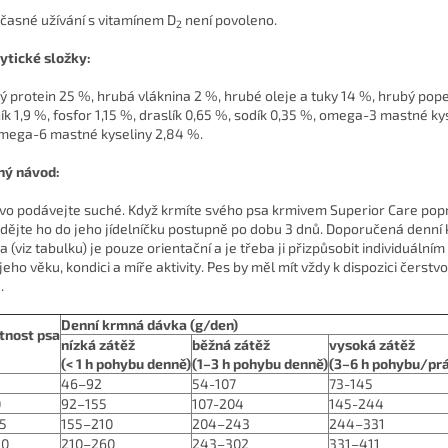
časné užívání s vitamínem D
není povoleno.
2
ytické složky:
ý protein 25 %, hrubá vláknina 2 %, hrubé oleje a tuky 14 %, hrubý pope
ík 1,9 %, fosfor 1,15 %, draslík 0,65 %, sodík 0,35 %, omega-3 mastné ky
mega-6 mastné kyseliny 2,84 %.
ý návod:
vo podávejte suché. Když krmíte svého psa krmivem Superior Care pop
dějte ho do jeho jídelníčku postupně po dobu 3 dnů. Doporučená denní
a (viz tabulku) je pouze orientační a je třeba ji přizpůsobit individuáln
 jeho věku, kondici a míře aktivity. Pes by měl mít vždy k dispozici čerstv
.
Denní krmná dávka (g/den)
tnost psa
nízká zátěž
běžná zátěž
vysoká zátěž
(< 1 h pohybu denně)
(1–3 h pohybu denně)
(3–6 h pohybu/pr
46–92
54-107
73-145
0
92–155
107-204
145-244
5
155–210
204–243
244–331
20
210–260
243–302
331–411