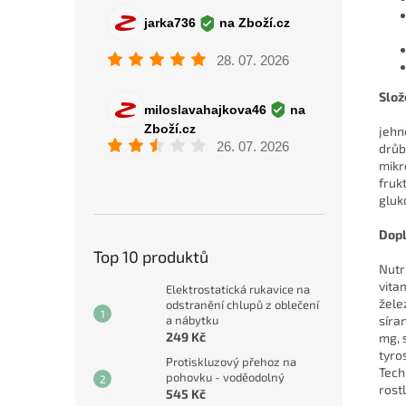
Slož
jehn
drůb
mikr
fruk
gluk
Dopl
Top 10 produktů
Nutr
vita
Elektrostatická rukavice na
žele
odstranění chlupů z oblečení
síra
a nábytku
249 Kč
mg, 
tyro
Protiskluzový přehoz na
Tech
pohovku - voděodolný
rostl
545 Kč