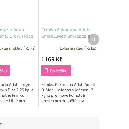
ntario Adult
Krmivo Eukanuba Adult
ef & Brown Rice
Small&Medium losos a
Další
produkt
ječmen 12 kg
Externí sklad
(>5 ks)
Externí sklad
(>5 ks)
1 169 Kč
šíku
Do košíku
ario Adult Large
Krmivo Eukanuba Adult Small
wn Rice 2,25 kg je
& Medium losos a ječmen 12
chutné krmivo
kg je prémiové kompletní
 speciálně pro
krmivo pro dospělé psy
sy velkých plemen,
malých a středně velkých
bují kvalitní
plemen, které využívá sílu
.
lososa a...
ce