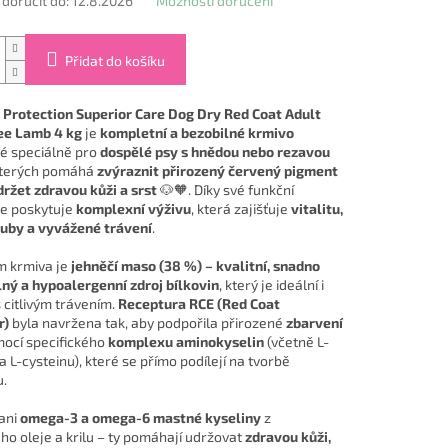
oručit do:
12.8.2026
Možnosti doručení
Přidat do košíku
 Protection Superior Care Dog Dry Red Coat Adult
ee Lamb 4 kg
je
kompletní a bezobilné krmivo
é speciálně pro
dospělé psy s hnědou nebo rezavou
 kterých pomáhá
zvýraznit přirozený červený pigment
držet zdravou kůži a srst
🐶🧡. Díky své funkční
e poskytuje
komplexní výživu
, která zajišťuje
vitalitu,
ouby a vyvážené trávení
.
 krmiva je
jehněčí maso (38 %) – kvalitní, snadno
lný a hypoalergenní zdroj bílkovin
, který je ideální i
 citlivým trávením.
Receptura RCE (Red Coat
r)
byla navržena tak, aby podpořila přirozené
zbarvení
ocí specifického
komplexu aminokyselin
(včetně L-
a L-cysteinu), které se přímo podílejí na tvorbě
.
ani
omega-3 a omega-6 mastné kyseliny
z
ho oleje a krilu – ty pomáhají udržovat
zdravou kůži,