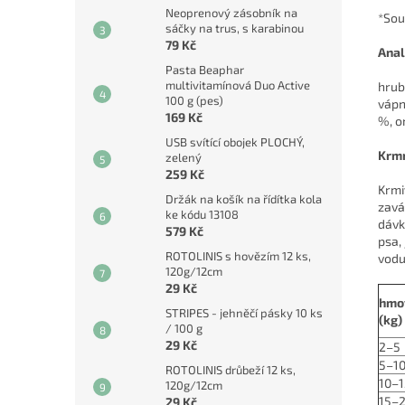
Neoprenový zásobník na
*Sou
sáčky na trus, s karabinou
79 Kč
Anal
Pasta Beaphar
multivitamínová Duo Active
hrub
100 g (pes)
vápn
169 Kč
%, o
USB svítící obojek PLOCHÝ,
Krmn
zelený
259 Kč
Krmi
Držák na košík na řídítka kola
zavá
ke kódu 13108
dávk
579 Kč
psa,
ROTOLINIS s hovězím 12 ks,
vodu
120g/12cm
29 Kč
hmo
STRIPES - jehněčí pásky 10 ks
(kg)
/ 100 g
29 Kč
2–5
5–1
ROTOLINIS drůbeží 12 ks,
10–1
120g/12cm
15–
29 Kč