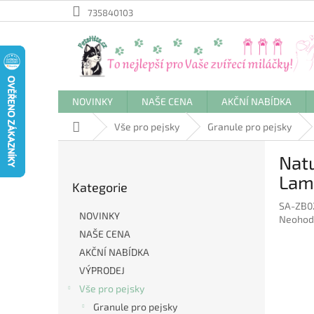
Přejít
735840103
na
obsah
NOVINKY
NAŠE CENA
AKČNÍ NABÍDKA
Domů
Vše pro pejsky
Granule pro pejsky
P
Natu
o
Přeskočit
s
Lam
Kategorie
kategorie
t
SA-ZB0
r
NOVINKY
Průměr
Neohod
a
hodnoc
NAŠE CENA
n
produkt
AKČNÍ NABÍDKA
n
je
í
VÝPRODEJ
0,0
p
z
Vše pro pejsky
5
a
Granule pro pejsky
hvězdič