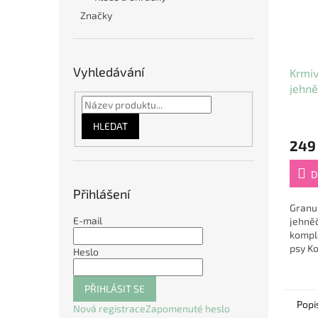
Značky
Vyhledávání
Krmiv
jehně
3kg
HLEDAT
249
D
Přihlášení
Granul
E-mail
jehněč
kompl
psy K
Heslo
pro do
věku.
masem 
PŘIHLÁSIT SE
Popi
Nová registrace
Zapomenuté heslo