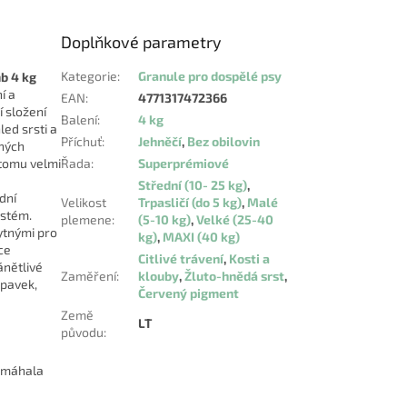
Doplňkové parametry
Kategorie
:
Granule pro dospělé psy
b 4 kg
í a
EAN
:
4771317472366
í složení
Balení
:
4 kg
ed srsti a
Příchuť
:
Jehněčí
,
Bez obilovin
aných
 tomu velmi
Řada
:
Superprémiové
Střední (10- 25 kg)
,
odní
Velikost
Trpasličí (do 5 kg)
,
Malé
ystém.
plemene
:
(5-10 kg)
,
Velké (25-40
tnými pro
kg)
,
MAXI (40 kg)
ce
Citlivé trávení
,
Kosti a
ánětlivé
Zaměření
:
klouby
,
Žluto-hnědá srst
,
upavek,
Červený pigment
Země
LT
původu
:
omáhala