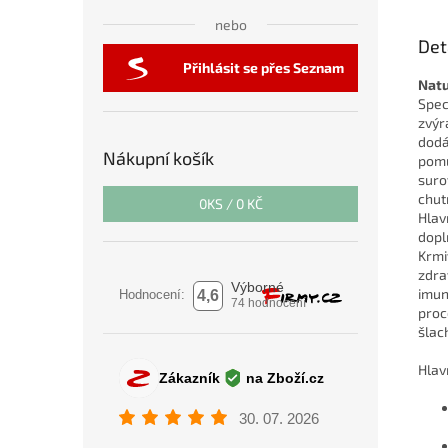
nebo
Det
Přihlásit se přes Seznam
Natu
Spec
zvýr
dodá
Nákupní košík
pomů
suro
chutn
0
KS /
0 KČ
Hlav
dop
Krmi
zdra
imun
proc
šlac
Hlav