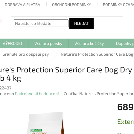
DOPRAVA A PLATBA
OBCHODNÍ PODMÍNKY
PODMÍNKY OCHR
HLEDAT
VÝPRODEJ
Vše pro pejsky
Vše pro kočičky
Doplňky p
Granule pro dospělé psy
Nature's Protection Superior Care Dog
re's Protection Superior Care Dog Dry
b 4 kg
22437
né
noceno
Podrobnosti hodnocení
Značka:
Nature's Protection Superior
ení
689
u
Měrná
Exter
cena:
ek.