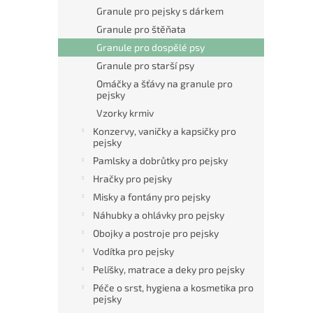
n
Granule pro pejsky s dárkem
e
Granule pro štěňata
l
Granule pro dospělé psy
Granule pro starší psy
Omáčky a šťávy na granule pro
pejsky
Vzorky krmiv
Konzervy, vaničky a kapsičky pro
pejsky
Pamlsky a dobrůtky pro pejsky
Hračky pro pejsky
Misky a fontány pro pejsky
Náhubky a ohlávky pro pejsky
Obojky a postroje pro pejsky
Vodítka pro pejsky
Pelíšky, matrace a deky pro pejsky
Péče o srst, hygiena a kosmetika pro
pejsky