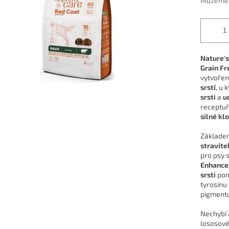
Můžeme d
Nature's
Grain Fr
vytvořen
srstí
, u
srsti
a
u
receptuř
silné kl
Základem
stravite
pro psy s
Enhance
srsti
pom
tyrosinu 
pigmentu
Nechybí 
lososové