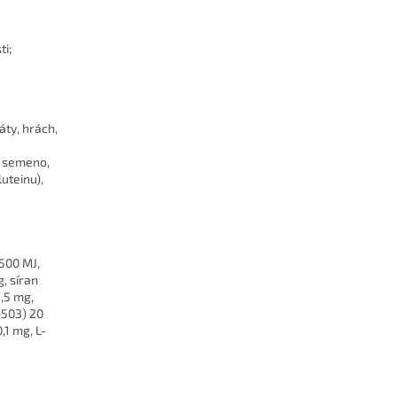
ti;
ty, hrách,
é semeno,
uteinu),
 500 MJ,
g, síran
,5 mg,
b503) 20
,1 mg, L-