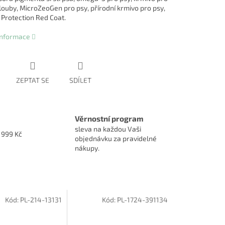
louby, MicroZeoGen pro psy, přírodní krmivo pro psy,
 Protection Red Coat.
 informace
ZEPTAT SE
SDÍLET
Věrnostní program
sleva na každou Vaši
1999 Kč
objednávku za pravidelné
nákupy.
Kód:
PL-214-13131
Kód:
PL-1724-391134