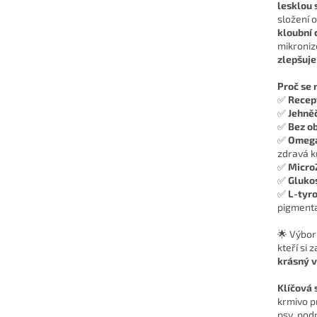
lesklou 
složení 
kloubní 
mikronizo
zlepšuje
Proč se 
✅
Recep
✅
Jehně
✅
Bez ob
✅
Omega-
zdravá k
✅
Micro
✅
Glukos
✅
L-tyro
pigmentac
🌟 Výbor
kteří si 
krásný v
Klíčová 
krmivo p
psy, pod