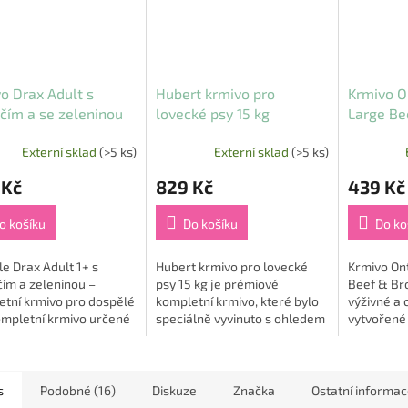
o Drax Adult s
Hubert krmivo pro
Krmivo O
čím a se zeleninou
lovecké psy 15 kg
Large Be
2,25 kg
Externí sklad
(>5 ks)
Externí sklad
(>5 ks)
 Kč
829 Kč
439 Kč
o košíku
Do košíku
Do ko
e Drax Adult 1+ s
Hubert krmivo pro lovecké
Krmivo Ont
ím a zeleninou –
psy 15 kg je prémiové
Beef & Bro
etní krmivo pro dospělé
kompletní krmivo, které bylo
výživné a 
ompletní krmivo určené
speciálně vyvinuto s ohledem
vytvořené
spělé psy od 1 roku
na potřeby aktivních
dospělé p
 Receptura s jehněčím
loveckých psů 🐕‍🦺🎯. Díky své
kteří potře
a zeleninou...
vyvážené receptuře,...
bílkoviny,..
s
Podobné (16)
Diskuze
Značka
Ostatní informa