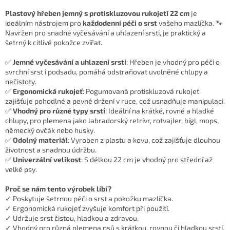
Plastový hřeben jemný s protiskluzovou rukojetí 22 cm
je
ideálním nástrojem pro
každodenní péči o srst
vašeho mazlíčka. 🐾
Navržen pro snadné vyčesávání a uhlazení srsti, je praktický a
šetrný k citlivé pokožce zvířat.
✅
Jemné vyčesávání a uhlazení srsti
: Hřeben je vhodný pro péči o
svrchní srst i podsadu, pomáhá odstraňovat uvolněné chlupy a
nečistoty.
✅
Ergonomická rukojeť
: Pogumovaná protiskluzová rukojeť
zajišťuje pohodlné a pevné držení v ruce, což usnadňuje manipulaci.
✅
Vhodný pro různé typy srsti
: Ideální na krátké, rovné a hladké
chlupy, pro plemena jako labradorský retrívr, rotvajler, bígl, mops,
německý ovčák nebo husky.
✅
Odolný materiál
: Vyroben z plastu a kovu, což zajišťuje dlouhou
životnost a snadnou údržbu.
✅
Univerzální velikost
: S délkou 22 cm je vhodný pro střední až
velké psy.
Proč se nám tento výrobek líbí?
✓ Poskytuje šetrnou péči o srst a pokožku mazlíčka.
✓ Ergonomická rukojeť zvyšuje komfort při použití.
✓ Udržuje srst čistou, hladkou a zdravou.
✓ Vhodný pro různá plemena psů s krátkou, rovnou či hladkou srstí.