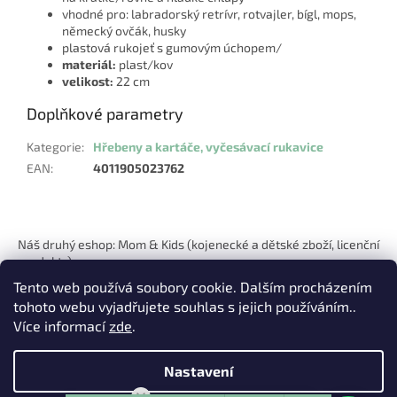
vhodné pro: labradorský retrívr, rotvajler, bígl, mops,
německý ovčák, husky
plastová rukojeť s gumovým úchopem/
materiál:
plast/kov
velikost:
22 cm
Doplňkové parametry
Kategorie
:
Hřebeny a kartáče, vyčesávací rukavice
EAN
:
4011905023762
Z
á
Náš druhý eshop: Mom & Kids (kojenecké a dětské zboží, licenční
p
produkty)
a
Tento web používá soubory cookie. Dalším procházením
t
tohoto webu vyjadřujete souhlas s jejich používáním..
í
Více informací
zde
.
Nastavení
Vytvořil Shoptet