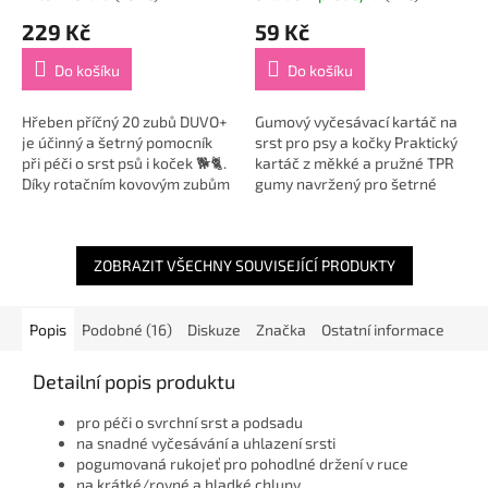
229 Kč
59 Kč
Do košíku
Do košíku
Hřeben příčný 20 zubů DUVO+
Gumový vyčesávací kartáč na
je účinný a šetrný pomocník
srst pro psy a kočky Praktický
při péči o srst psů i koček 🐕🐈.
kartáč z měkké a pružné TPR
Díky rotačním kovovým zubům
gumy navržený pro šetrné
perfektně odstraní odumřelou
vyčesávání srsti bez
srst i lehké zacuchání, aniž
zbytečného tahání a dráždění
by...
kůže. Jemné...
ZOBRAZIT VŠECHNY SOUVISEJÍCÍ PRODUKTY
Popis
Podobné (16)
Diskuze
Značka
Ostatní informace
Detailní popis produktu
pro péči o svrchní srst a podsadu
na snadné vyčesávání a uhlazení srsti
pogumovaná rukojeť pro pohodlné držení v ruce
na krátké/rovné a hladké chlupy