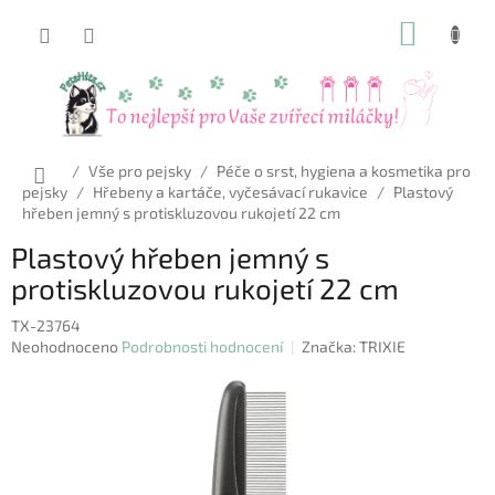
Přejít
NÁKUP
na
obsah
KOŠÍK
Domů
/
Vše pro pejsky
/
Péče o srst, hygiena a kosmetika pro
pejsky
/
Hřebeny a kartáče, vyčesávací rukavice
/
Plastový
hřeben jemný s protiskluzovou rukojetí 22 cm
Plastový hřeben jemný s
protiskluzovou rukojetí 22 cm
TX-23764
Průměrné
Neohodnoceno
Podrobnosti hodnocení
Značka:
TRIXIE
hodnocení
produktu
je
0,0
z
5
hvězdiček.