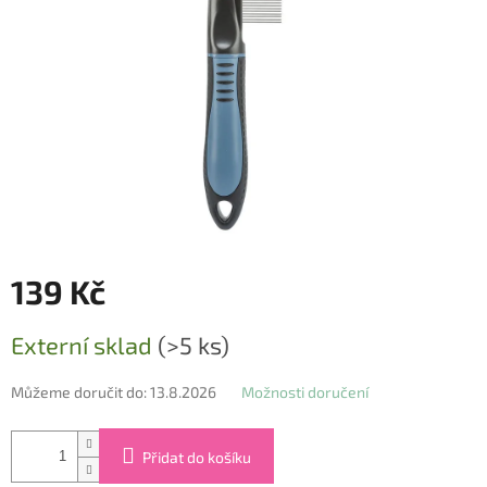
139 Kč
Měrná
Externí sklad
(>5 ks)
cena:
Můžeme doručit do:
13.8.2026
Možnosti doručení
Přidat do košíku