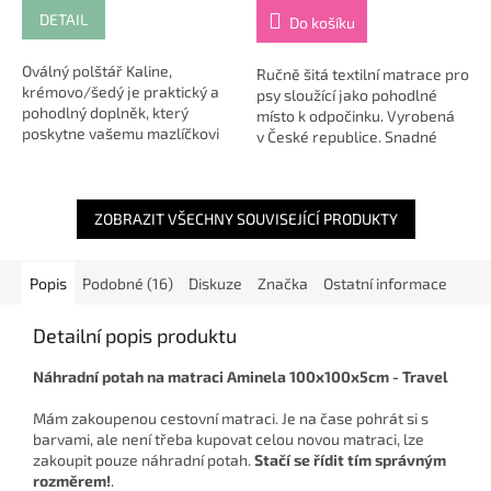
DETAIL
Do košíku
Oválný polštář Kaline,
Ručně šitá textilní matrace pro
krémovo/šedý je praktický a
psy sloužící jako pohodlné
pohodlný doplněk, který
místo k odpočinku. Vyrobená
poskytne vašemu mazlíčkovi
v České republice. Snadné
měkký a útulný prostor pro
praní díky snímatelnému
odpočinek. 🐾 Tento polštář je
povlaku. Více velikostí...
vhodný pro...
ZOBRAZIT VŠECHNY SOUVISEJÍCÍ PRODUKTY
Popis
Podobné (16)
Diskuze
Značka
Ostatní informace
Detailní popis produktu
Náhradní potah na matraci Aminela 100x100x5cm - Travel
Mám zakoupenou cestovní matraci. Je na čase pohrát si s
barvami, ale není třeba kupovat celou novou matraci, lze
zakoupit pouze náhradní potah.
Stačí se řídit tím správným
rozměrem!
.