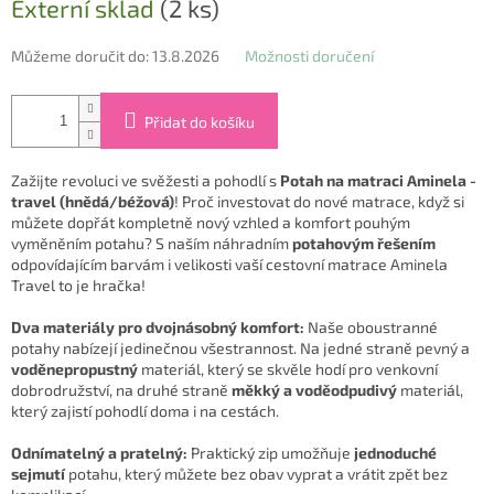
Externí sklad
(2 ks)
cena:
Můžeme doručit do:
13.8.2026
Možnosti doručení
Přidat do košíku
Zažijte revoluci ve svěžesti a pohodlí s
Potah na matraci Aminela -
travel (hnědá/béžová)
! Proč investovat do nové matrace, když si
můžete dopřát kompletně nový vzhled a komfort pouhým
vyměněním potahu? S naším náhradním
potahovým řešením
odpovídajícím barvám i velikosti vaší cestovní matrace Aminela
Travel to je hračka!
Dva materiály pro dvojnásobný komfort:
Naše oboustranné
potahy nabízejí jedinečnou všestrannost. Na jedné straně pevný a
voděnepropustný
materiál, který se skvěle hodí pro venkovní
dobrodružství, na druhé straně
měkký a voděodpudivý
materiál,
který zajistí pohodlí doma i na cestách.
Odnímatelný a pratelný:
Praktický zip umožňuje
jednoduché
sejmutí
potahu, který můžete bez obav vyprat a vrátit zpět bez