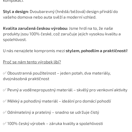
komplikací.
Styl a design:
Dvoubarevný (hnědá/béžová) design přináší do
vašeho domova nebo auta svěží a moderní vzhled.
Kvalita zaručená českou výrobou:
Jsme hrdí na to, že naše
produkty jsou 100% české, což zaručuje jejich vysokou kvalitu a
spolehlivost.
U nás nenajdete kompromis mezi
stylem, pohodlím a praktičností
!
Proč se nám tento výrobek líbí?
✅ Oboustranná použitelnost – jeden potah, dva materiály,
dvojnásobná praktičnost
✅ Pevný a voděnepropustný materiál – skvělý pro venkovní aktivity
✅ Měkký a pohodlný materiál – ideální pro domácí pohodlí
✅ Odnímatelný a pratelný – snadno se udržuje čistý
✅ 100% český výrobek – záruka kvality a spolehlivosti