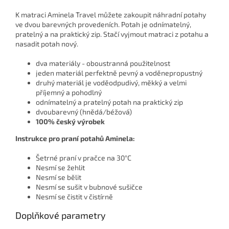
K matraci Aminela Travel můžete zakoupit náhradní potahy
ve dvou barevných provedeních. Potah je odnímatelný,
pratelný a na praktický zip. Stačí vyjmout matraci z potahu a
nasadit potah nový.
dva materiály - oboustranná použitelnost
jeden materiál perfektně pevný a voděnepropustný
druhý materiál je voděodpudivý, měkký a velmi
příjemný a pohodlný
odnímatelný a pratelný potah na praktický zip
dvoubarevný (hnědá/béžová)
100% český výrobek
Instrukce pro praní potahů Aminela:
Šetrné praní v pračce na 30°C
Nesmí se žehlit
Nesmí se bělit
Nesmí se sušit v bubnové sušičce
Nesmí se čistit v čistírně
Doplňkové parametry