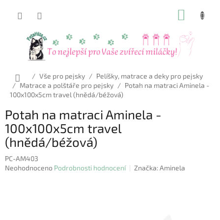
Přejít
NÁKUP
na
obsah
KOŠÍK
Domů
/
Vše pro pejsky
/
Pelíšky, matrace a deky pro pejsky
/
Matrace a polštáře pro pejsky
/
Potah na matraci Aminela -
100x100x5cm travel (hnědá/béžová)
Potah na matraci Aminela -
100x100x5cm travel
(hnědá/béžová)
PC-AM403
Průměrné
Neohodnoceno
Podrobnosti hodnocení
Značka:
Aminela
hodnocení
produktu
je
0,0
z