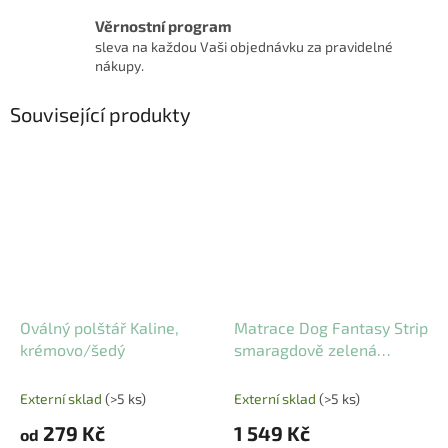
Věrnostní program
sleva na každou Vaši objednávku za pravidelné
nákupy.
Související produkty
Oválný polštář Kaline,
Matrace Dog Fantasy Strip
krémovo/šedý
smaragdově zelená
120x80 cm
Externí sklad
(>5 ks)
Externí sklad
(>5 ks)
279 Kč
1 549 Kč
od