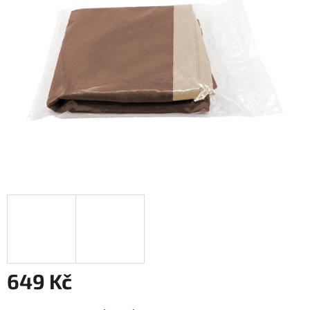
5
hvězdiček.
649 Kč
Měrná