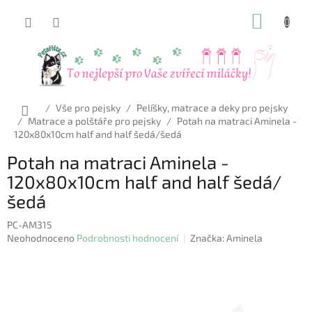
Přejít
NÁKUP
na
obsah
KOŠÍK
Domů
/
Vše pro pejsky
/
Pelíšky, matrace a deky pro pejsky
/
Matrace a polštáře pro pejsky
/
Potah na matraci Aminela -
120x80x10cm half and half šedá/šedá
Potah na matraci Aminela -
120x80x10cm half and half šedá/
šedá
PC-AM315
Průměrné
Neohodnoceno
Podrobnosti hodnocení
Značka:
Aminela
hodnocení
produktu
je
0,0
z