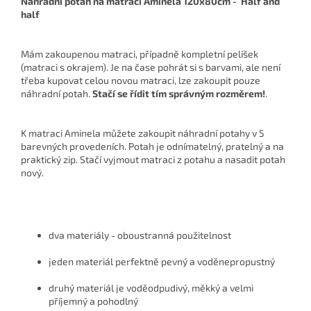
Náhradní potah na matraci Aminela 120x80cm - Half and
half
Mám zakoupenou matraci, případně kompletní pelíšek
(matraci s okrajem). Je na čase pohrát si s barvami, ale není
třeba kupovat celou novou matraci, lze zakoupit pouze
náhradní potah.
Stačí se řídit tím správným rozměrem!
.
K matraci Aminela můžete zakoupit náhradní potahy v 5
barevných provedeních. Potah je odnímatelný, pratelný a na
praktický zip. Stačí vyjmout matraci z potahu a nasadit potah
nový.
dva materiály - oboustranná použitelnost
jeden materiál perfektně pevný a voděnepropustný
druhý materiál je voděodpudivý, měkký a velmi
příjemný a pohodlný