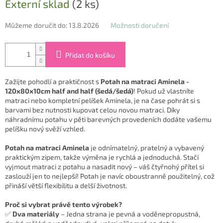
Externí sklad
(2 ks)
cena:
Můžeme doručit do:
13.8.2026
Možnosti doručení
Přidat do košíku
Zažijte pohodlí a praktičnost s
Potah na matraci Aminela -
120x80x10cm half and half (šedá/šedá)
! Pokud už vlastníte
matraci nebo kompletní pelíšek Aminela, je na čase pohrát si s
barvami bez nutnosti kupovat celou novou matraci. Díky
náhradnímu potahu v pěti barevných provedeních dodáte vašemu
pelíšku nový svěží vzhled.
Potah na matraci Aminela
je odnímatelný, pratelný a vybavený
praktickým zipem, takže výměna je rychlá a jednoduchá. Stačí
vyjmout matraci z potahu a nasadit nový – váš čtyřnohý přítel si
zaslouží jen to nejlepší! Potah je navíc oboustranně použitelný, což
přináší větší flexibilitu a delší životnost.
Proč si vybrat právě tento výrobek?
✅
Dva materiály
– Jedna strana je pevná a voděnepropustná,