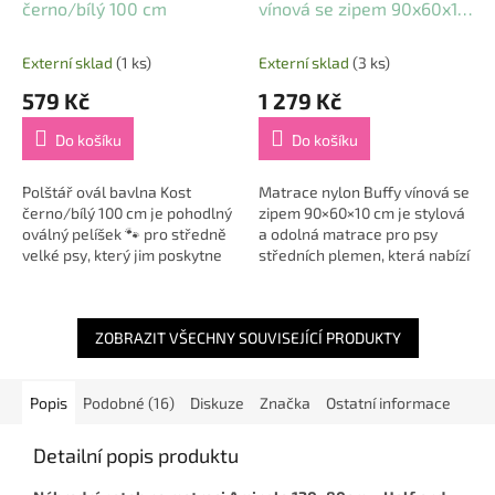
černo/bílý 100 cm
vínová se zipem 90x60x10
cm
Externí sklad
(1 ks)
Externí sklad
(3 ks)
579 Kč
1 279 Kč
Do košíku
Do košíku
Polštář ovál bavlna Kost
Matrace nylon Buffy vínová se
černo/bílý 100 cm je pohodlný
zipem 90×60×10 cm je stylová
oválný pelíšek 🐾 pro středně
a odolná matrace pro psy
velké psy, který jim poskytne
středních plemen, která nabízí
dostatek prostoru pro klidný
maximální pohodlí i dlouhou
odpočinek i spánek. Je vyroben
životnost 🐶🛏️. Je vyrobena z...
z...
ZOBRAZIT VŠECHNY SOUVISEJÍCÍ PRODUKTY
Popis
Podobné (16)
Diskuze
Značka
Ostatní informace
Detailní popis produktu