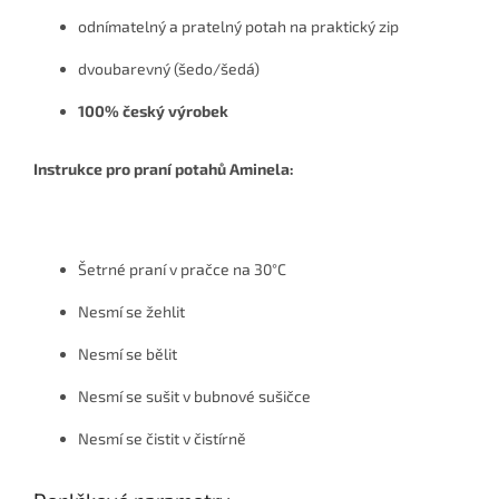
odnímatelný a pratelný potah na praktický zip
dvoubarevný (šedo/šedá)
100% český výrobek
Instrukce pro praní potahů Aminela:
Šetrné praní v pračce na 30°C
Nesmí se žehlit
Nesmí se bělit
Nesmí se sušit v bubnové sušičce
Nesmí se čistit v čistírně