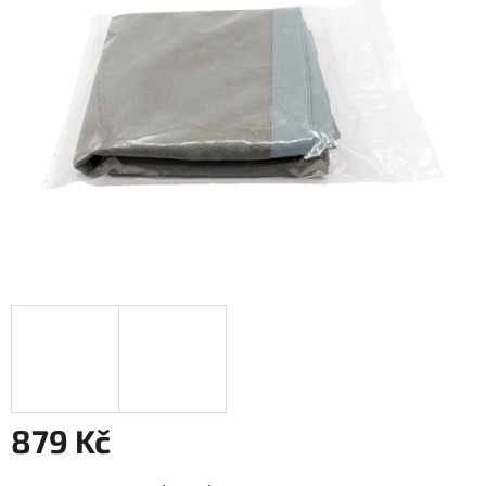
5
hvězdiček.
879 Kč
Měrná