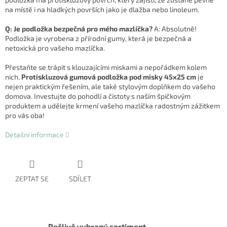
na místě i na hladkých površích jako je dlažba nebo linoleum.
Q: Je podložka bezpečná pro mého mazlíčka?
A: Absolutně!
Podložka je vyrobena z přírodní gumy, která je bezpečná a
netoxická pro vašeho mazlíčka.
Přestaňte se trápit s klouzajícími miskami a nepořádkem kolem
nich.
Protiskluzová gumová podložka pod misky 45x25 cm
je
nejen praktickým řešením, ale také stylovým doplňkem do vašeho
domova. Investujte do pohodlí a čistoty s naším špičkovým
produktem a udělejte krmení vašeho mazlíčka radostným zážitkem
pro vás oba!
Detailní informace
ZEPTAT SE
SDÍLET
Pečlivě vybraný sortiment