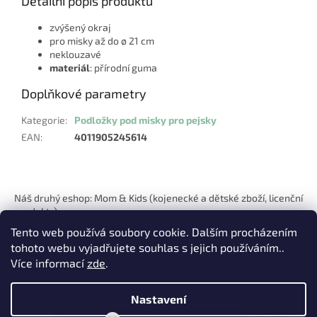
Detailní popis produktu
zvýšený okraj
pro misky až do ø 21 cm
neklouzavé
materiál
: přírodní guma
Doplňkové parametry
Kategorie
:
Podložky pod misky pro pejsky
EAN
:
4011905245614
Z
á
Náš druhý eshop: Mom & Kids (kojenecké a dětské zboží, licenční
p
produkty)
a
Tento web používá soubory cookie. Dalším procházením
t
tohoto webu vyjadřujete souhlas s jejich používáním..
í
Více informací
zde
.
Nastavení
Vytvořil Shoptet