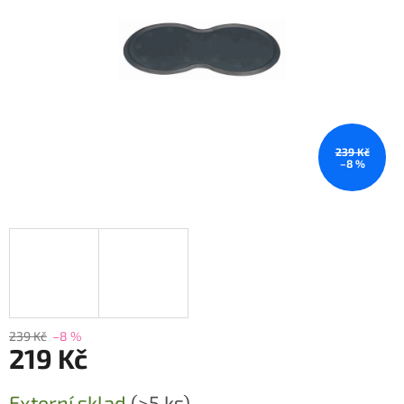
239 Kč
–8 %
239 Kč
–8 %
219 Kč
Měrná
Externí sklad
(>5 ks)