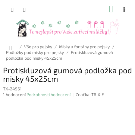
Přejít
NÁKUP
na
obsah
KOŠÍK
Domů
/
Vše pro pejsky
/
Misky a fontány pro pejsky
/
Podložky pod misky pro pejsky
/
Protiskluzová gumová
podložka pod misky 45x25cm
Protiskluzová gumová podložka pod
misky 45x25cm
TX-24561
Průměrné
1 hodnocení
Podrobnosti hodnocení
Značka:
TRIXIE
hodnocení
produktu
je
5,0
z
5
hvězdiček.