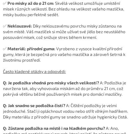
✅
Pro misky až do ø 21 cm:
Skvělá velikost umožňuje umístění
misek různých velikostí. Bez ohledu na velikost vašeho mazlíčka,
misky budou perfektně sedět.
✅
Neklouzavé:
Díky neklouzavému povrchu misky zůstanou na
svém místě. Váš mazlíček si může užívat své jídlo bez neustálého
posouvání misek, což snižuje stres během krmení.
✅
Materiál: přírodní guma:
Vyrobeno z vysoce kvalitní přírodní
gumy, která je bezpečná pro vašeho mazlíčka a zároveň šetrná k
životnímu prostředí.
Často kladené otázky a odpovědi:
Q: Je podložka vhodná pro misky všech velikostí?
A: Podložka je
navržena tak, aby vyhovovala miskám až do průměru 21 cm, což
pokrývá většinu běžně používaných misek pro domácí mazlíčky.
Q: Jak snadno se podložka čistí?
A: Čištění podložky je velmi
jednoduché. Stačí ji opláchnout vodou nebo otřít vlhkým hadříkem.
Díky materiálu z přírodní gumy se snadno udržuje hygienicky čistá.
Q: Zůstane podložka na místě i na hladkém povrchu?
A: Ano,
podložka má protiskluzový povrch, který zajistí, že zůstane pevně