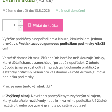
cena:
Můžeme doručit do:
13.8.2026
Možnosti doručení
Přidat do košíku
Vyřešte problémy s nepořádkem a klouzajícími miskami jednou
provždy s
Protiskluzovou gumovou podložkou pod misky 45x25
cm
!
Ve světě domácích mazlíčků není nic horšího než klouzající misky,
které dělají chaos a zanechávají po sobě nepořádek. Z tohoto
důvodu jsme se rozhodli vám představit dokonale praktický a
esteticky přitažlivý řešení pro váš domov – Protiskluzová gumová
podložka pod misky.
Proč se nám tento výrobek líbí?
✅
Zvýšený okraj:
Navržen s promyšleným zvýšeným okrajem,
který zabraňuje rozlití vody nebo krmiva mimo podložku. Už žádné
rozlité pití nebo posypané granule po celém podlaze!