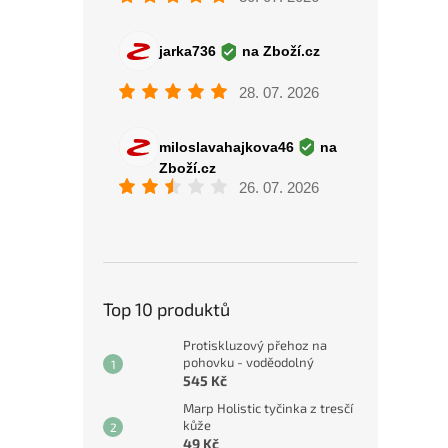
Top 10 produktů
Protiskluzový přehoz na
pohovku - voděodolný
545 Kč
Marp Holistic tyčinka z tresčí
kůže
49 Kč