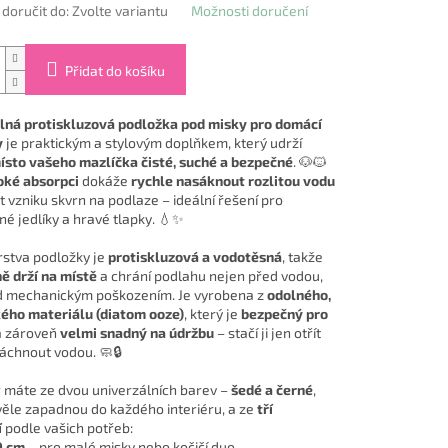
oručit do:
Zvolte variantu
Možnosti doručení
Přidat do košíku
ná protiskluzová podložka pod misky pro domácí
y
je praktickým a stylovým doplňkem, který udrží
sto vašeho mazlíčka čisté, suché a bezpečné
. 🐶🐱
oké absorpci
dokáže
rychle nasáknout rozlitou vodu
 vzniku skvrn na podlaze – ideální řešení pro
é jedlíky a hravé tlapky. 💧✨
rstva podložky je
protiskluzová a vodotěsná
, takže
ě drží na místě
a chrání podlahu nejen před vodou,
ed mechanickým poškozením. Je vyrobena z
odolného,
ého materiálu (diatom ooze)
, který je
bezpečný pro
 zároveň
velmi snadný na údržbu
– stačí ji jen otřít
áchnout vodou. 🧼🔒
 máte ze dvou univerzálních barev –
šedé a černé
,
věle zapadnou do každého interiéru, a ze
tří
í
podle vašich potřeb:
0 cm
– pro malé misky nebo kočičí duo