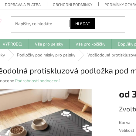
DOPRAVA A PLATBA
OBCHODNÍ PODMÍNKY
PODMÍNKY OCHR
HLEDAT
VÝPRODEJ
Vše pro pejsky
Vše pro kočičky
Doplňky p
sky
Podložky pod misky pro pejsky
Voděodolná protiskluzov
ěodolná protiskluzová podložka pod m
né
noceno
Podrobnosti hodnocení
ení
od
u
Měrná
Zvolt
cena:
ek.
Barva
Velikost