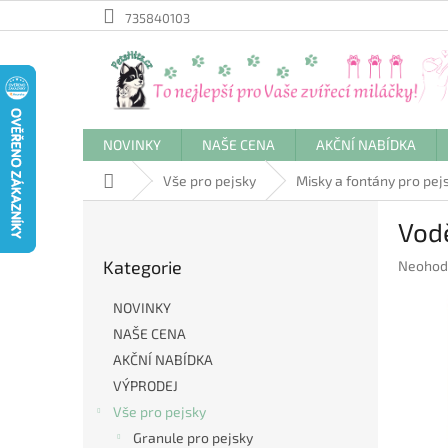
Přejít
735840103
na
obsah
NOVINKY
NAŠE CENA
AKČNÍ NABÍDKA
Domů
Vše pro pejsky
Misky a fontány pro pej
P
Vod
o
Přeskočit
s
Kategorie
Průměr
Neohod
kategorie
t
hodnoc
r
produkt
NOVINKY
a
je
NAŠE CENA
n
0,0
AKČNÍ NABÍDKA
z
n
5
í
VÝPRODEJ
hvězdič
p
Vše pro pejsky
a
Granule pro pejsky