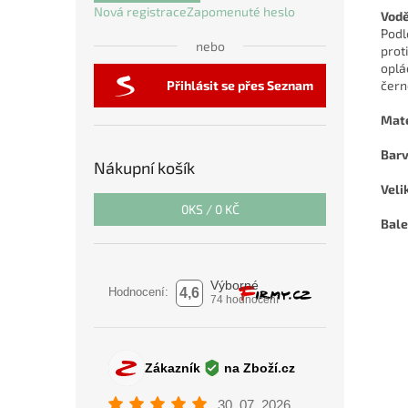
Nová registrace
Zapomenuté heslo
Vodě
Podl
nebo
prot
oplá
černé
Přihlásit se přes Seznam
Mate
Barv
Nákupní košík
Veli
0
KS /
0 KČ
Bale