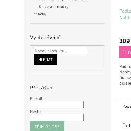
Klece a ohrádky
Podlo
Značky
Nobb
Vyhledávání
309
D
HLEDAT
Podlo
Nobby
Gumov
okraj
Přihlášení
krmení
zůsta
E-mail
patří.
Popi
Heslo
Det
PŘIHLÁSIT SE