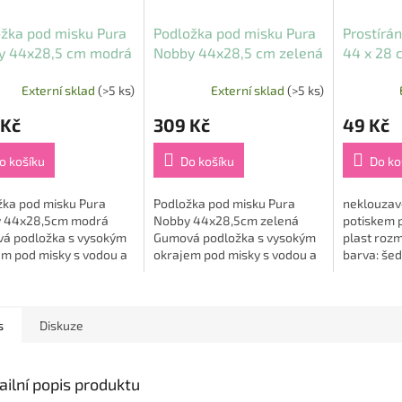
žka pod misku Pura
Podložka pod misku Pura
Prostírán
y 44x28,5 cm modrá
Nobby 44x28,5 cm zelená
44 x 28 
hnědá/le
Externí sklad
(>5 ks)
Externí sklad
(>5 ks)
 Kč
309 Kč
49 Kč
o košíku
Do košíku
Do ko
žka pod misku Pura
Podložka pod misku Pura
neklouzav
 44x28,5cm modrá
Nobby 44x28,5cm zelená
potiskem 
á podložka s vysokým
Gumová podložka s vysokým
plast rozm
em pod misky s vodou a
okrajem pod misky s vodou a
barva: še
m. Díky prostírání
krmením. Díky prostírání
nou mističky tam, kam
zůstanou mističky tam, kam
 Vysoký okraj brání...
patří. Vysoký okraj...
s
Diskuze
ailní popis produktu