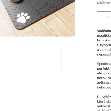
Můžeme d
Voděodol
mazlíčk
krmné mí
Díky
vys
a zamezit
neposedn
Spodní v
perfektn
ale i př
netoxick
zvířata
a
nebo opl
Na výběr
které sk
velikost
📏
20x3