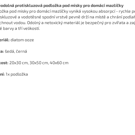
odolná protiskluzová podložka pod misky pro domácí mazlíčky
ožka pod misky pro domácí mazlíčky vyniká vysokou absorpcí - rychle po
iskluzové a vodotěsné spodní vrstvě pevně drží na místě a chrání podlahu 
chnout vodou. Odolný a netoxický materiál je bezpečný pro zvířata a zaj
 barvy a tří velikostí.
riál:
diatom ooze
a:
šedá, černá
kost:
20x30 cm, 30x50 cm, 40x60 cm
ní:
1x podložka