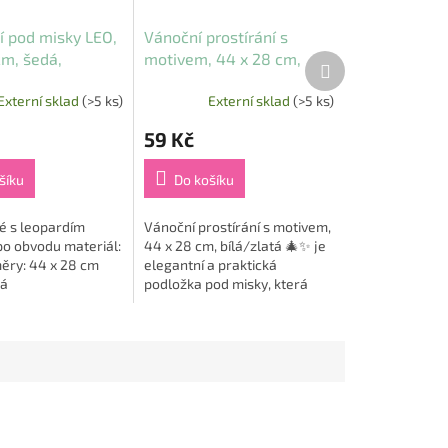
í pod misky LEO,
Vánoční prostírání s
cm, šedá,
motivem, 44 x 28 cm,
Další
produkt
opardí
bílá/zlatá
Externí sklad
(>5 ks)
Externí sklad
(>5 ks)
59 Kč
šíku
Do košíku
é s leopardím
Vánoční prostírání s motivem,
po obvodu materiál:
44 x 28 cm, bílá/zlatá 🎄✨ je
ěry: 44 x 28 cm
elegantní a praktická
dá
podložka pod misky, která
dodá vašemu domovu i
mazlíčkovi sváteční
atmosféru. 🐾 Tento stylový...