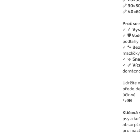
📏
30x5
📏
40x6
Proč se 
✓ 💧
Vys
✓ 🛡️
Vod
podlahy
✓ 🐾
Bez
mazlíčky
✓ 🧼
Sna
✓ 📏
Víc
domácno
Udržíte 
předejde
účinné – 
🐾🍽️
Klíčová 
psy a ko
absorpčn
pro mazl