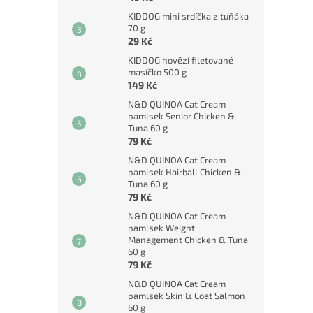
KIDDOG mini srdíčka z tuňáka
70 g
29 Kč
KIDDOG hovězí filetované
masíčko 500 g
149 Kč
N&D QUINOA Cat Cream
pamlsek Senior Chicken &
Tuna 60 g
79 Kč
N&D QUINOA Cat Cream
pamlsek Hairball Chicken &
Tuna 60 g
79 Kč
N&D QUINOA Cat Cream
pamlsek Weight
Management Chicken & Tuna
60 g
79 Kč
N&D QUINOA Cat Cream
pamlsek Skin & Coat Salmon
60 g