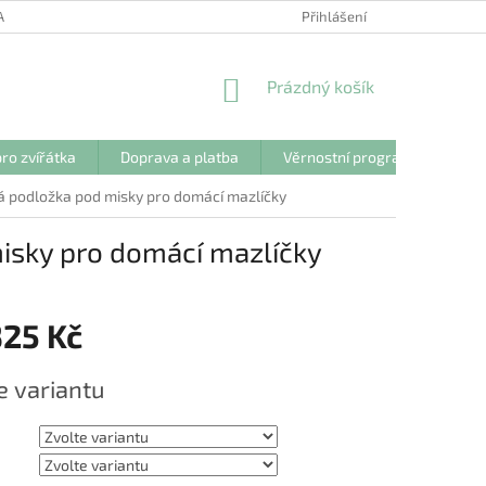
ANY OSOBNÍCH ÚDAJŮ
Přihlášení
NÁKUPNÍ
Prázdný košík
KOŠÍK
ro zvířátka
Doprava a platba
Věrnostní program
Kon
á podložka pod misky pro domácí mazlíčky
isky pro domácí mazlíčky
325 Kč
e variantu