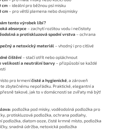
0 cm
– ideální pro běžnou psí misku
0 cm
– pro větší plemena nebo dvojmisky
nám tento výrobek líbí?
oká absorpce
– zachytí rozlitou vodu i nečistoty
ěodolná a protiskluzová spodní vrstva
– ochrana
pečný a netoxický materiál
– vhodný i pro citlivé
dné čištění
– stačí otřít nebo opláchnout
e velikostí a neutrální barvy
– přizpůsobí se každé
sti
místo pro krmení
čisté a hygienické
, a zároveň
te zbytečnému nepořádku. Praktické, elegantní a
přesně takové, jak to v domácnosti se zvířaty má být!
slova:
podložka pod misky, voděodolná podložka pro
čky, protiskluzová podložka, ochrana podlahy,
í podložka, diatom ooze, čisté krmné místo, podložka
íčky, snadná údržba, netoxická podložka