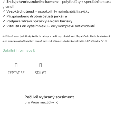
✓
Snižuje tvorbu zubního kamene
– polyfosfáty + speciální textura
granulí
✓
Vysoká chutnost
– uspokojí i ty nejmlsnější jazýčky
✓
Přizpůsobeno drobné čelisti jorkšíra
✓
Podpora zdraví pokožky a kožní bariéry
✓
Vitalita i ve vyšším věku
– díky komplexu antioxidantů
🔑 Klíčová slova:
jorkšírský teriér
,
krmivo pro malé psy
,
dlouhá srst
,
Royal Canin
,
biotin
,
brutnákový
olej
,
omega mastné kyseliny
,
zdravá srst
,
zubní kámen
,
chuťová atraktivita
,
L.I.P. bílkoviny
🐾✨🦷
Detailní informace
ZEPTAT SE
SDÍLET
Pečlivě vybraný sortiment
pro Vaše mazlíčky :-)