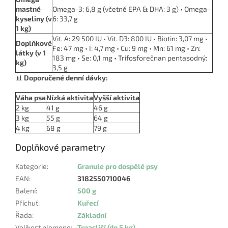
mastné
Omega-3: 6,8 g (včetně EPA & DHA: 3 g) • Omega-
kyseliny (v
6: 33,7 g
1 kg)
Vit. A: 29 500 IU • Vit. D3: 800 IU • Biotin: 3,07 mg •
Doplňkové
Fe: 47 mg • I: 4,7 mg • Cu: 9 mg • Mn: 61 mg • Zn:
látky (v 1
183 mg • Se: 0,1 mg • Trifosforečnan pentasodný:
kg)
3,5 g
📊
Doporučené denní dávky:
Váha psa
Nízká aktivita
Vyšší aktivita
2 kg
41 g
46 g
3 kg
55 g
64 g
4 kg
68 g
79 g
Doplňkové parametry
Kategorie
:
Granule pro dospělé psy
EAN
:
3182550710046
Balení
:
500 g
Příchuť
:
Kuřecí
Řada
:
Základní
Velikost plemene
:
Trpasličí (do 5 kg)