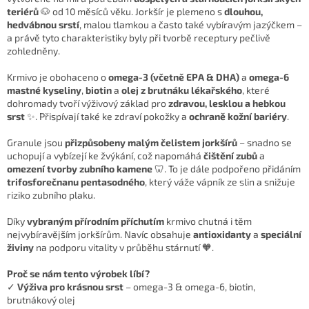
teriérů
🐶 od 10 měsíců věku. Jorkšír je plemeno s
dlouhou,
hedvábnou srstí
, malou tlamkou a často také vybíravým jazýčkem –
a právě tyto charakteristiky byly při tvorbě receptury pečlivě
zohledněny.
Krmivo je obohaceno o
omega-3 (včetně EPA & DHA)
a
omega-6
mastné kyseliny
,
biotin
a
olej z brutnáku lékařského
, které
dohromady tvoří výživový základ pro
zdravou, lesklou a hebkou
srst
✨. Přispívají také ke zdraví pokožky a
ochraně kožní bariéry
.
Granule jsou
přizpůsobeny malým čelistem jorkšírů
– snadno se
uchopují a vybízejí ke žvýkání, což napomáhá
čištění zubů
a
omezení tvorby zubního kamene
🦷. To je dále podpořeno přidáním
trifosforečnanu pentasodného
, který váže vápník ze slin a snižuje
riziko zubního plaku.
Díky
vybraným přírodním příchutím
krmivo chutná i těm
nejvybíravějším jorkšírům. Navíc obsahuje
antioxidanty
a
speciální
živiny
na podporu vitality v průběhu stárnutí 🧡.
Proč se nám tento výrobek líbí?
✓
Výživa pro krásnou srst
– omega-3 & omega-6, biotin,
brutnákový olej