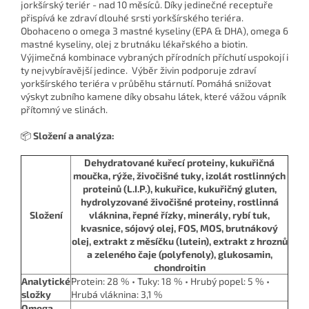
jorkšírský teriér - nad 10 měsíců. Díky jedinečné receptuře
přispívá ke zdraví dlouhé srsti yorkšírského teriéra.
Obohaceno o omega 3 mastné kyseliny (EPA & DHA), omega 6
mastné kyseliny, olej z brutnáku lékařského a biotin.
Výjimečná kombinace vybraných přírodních příchutí uspokojí i
ty nejvybíravější jedince. Výběr živin podporuje zdraví
yorkšírského teriéra v průběhu stárnutí. Pomáhá snižovat
výskyt zubního kamene díky obsahu látek, které vážou vápník
přítomný ve slinách.
📦
Složení a analýza:
Dehydratované kuřecí proteiny, kukuřičná
moučka, rýže, živočišné tuky, izolát rostlinných
proteinů (L.I.P.), kukuřice, kukuřičný gluten,
hydrolyzované živočišné proteiny, rostlinná
Složení
vláknina, řepné řízky, minerály, rybí tuk,
kvasnice, sójový olej, FOS, MOS, brutnákový
olej, extrakt z měsíčku (lutein), extrakt z hroznů
a zeleného čaje (polyfenoly), glukosamin,
chondroitin
Analytické
Protein: 28 % • Tuky: 18 % • Hrubý popel: 5 % •
složky
Hrubá vláknina: 3,1 %
Omega