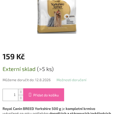
159 Kč
Měrná
Externí sklad
(>5 ks)
cena:
Můžeme doručit do:
12.8.2026
Možnosti doručení
Přidat do košíku
Royal Canin BREED Yorkshire 500 g
je
kompletní krmivo
vytvořené na míru potřebám
dospělých a stárnoucích jorkšírských