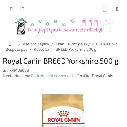
Přejít
NÁKUP
na
obsah
KOŠÍK
Domů
/
Vše pro pejsky
/
Granule pro pejsky
/
Granule pro
dospělé psy
/
Royal Canin BREED Yorkshire 500 g
Royal Canin BREED Yorkshire 500 g
SA-KRM09698
Průměrné
Neohodnoceno
Podrobnosti hodnocení
Značka:
Royal Canin
hodnocení
produktu
je
0,0
z
5
hvězdiček.