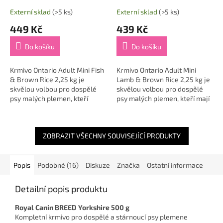
Externí sklad
(>5 ks)
Externí sklad
(>5 ks)
449 Kč
439 Kč
Do košíku
Do košíku
Krmivo Ontario Adult Mini Fish
Krmivo Ontario Adult Mini
& Brown Rice 2,25 kg je
Lamb & Brown Rice 2,25 kg je
skvělou volbou pro dospělé
skvělou volbou pro dospělé
psy malých plemen, kteří
psy malých plemen, kteří mají
potřebují lehkou, výživnou a
citlivé zažívání, vyšší nároky na
snadno stravitelnou stravu 🐟
výživu nebo preferují...
🍚. Jemná...
ZOBRAZIT VŠECHNY SOUVISEJÍCÍ PRODUKTY
Popis
Podobné (16)
Diskuze
Značka
Ostatní informace
Detailní popis produktu
Royal Canin BREED Yorkshire 500 g
Kompletní krmivo pro dospělé a stárnoucí psy plemene