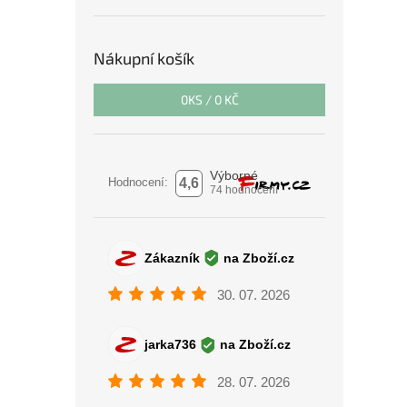
Nákupní košík
0
KS /
0 KČ