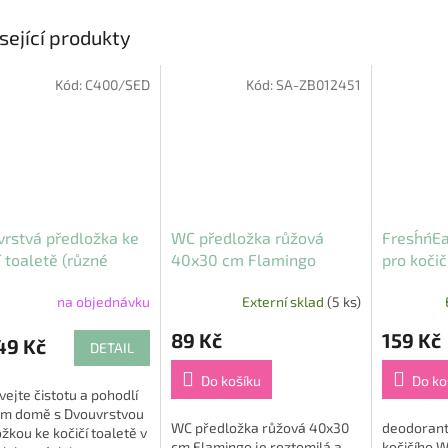
sející produkty
Kód:
C400/SED
Kód:
SA-ZB012451
rstvá předložka ke
WC předložka růžová
Fresh´n´
í toaletě (různé
40x30 cm Flamingo
pro koči
i velikosti)
POWDER 
na objednávku
Externí sklad
(5 ks)
89 Kč
159 Kč
49 Kč
DETAIL
Do košíku
Do ko
ejte čistotu a pohodlí
ém domě s Dvouvrstvou
WC předložka růžová 40x30
deodorant
žkou ke kočičí toaletě v
cm Flamingo je roztomilá a
kočičího W