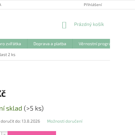
ANY OSOBNÍCH ÚDAJŮ
Přihlášení
NÁKUPNÍ
Prázdný košík
KOŠÍK
ro zvířátka
Doprava a platba
Věrnostní program
Kon
last 2 ks
Kč
ní sklad
(>5 ks)
oručit do:
13.8.2026
Možnosti doručení