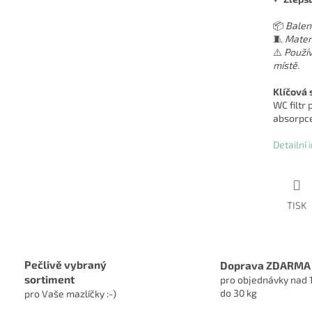
📦
Balení
🧵
Materi
⚠️
Použív
místě.
Klíčová 
WC filtr 
absorpce
Detailní
TISK
Pečlivě vybraný
Doprava ZDARMA
sortiment
pro objednávky nad 
do 30 kg
pro Vaše mazlíčky :-)