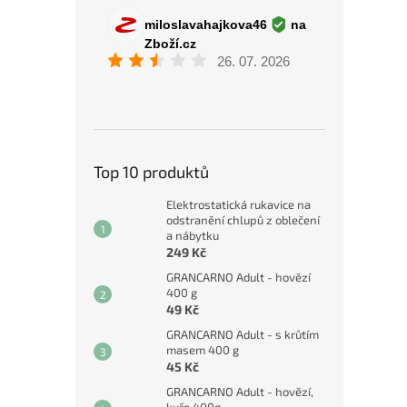
Top 10 produktů
Elektrostatická rukavice na
odstranění chlupů z oblečení
a nábytku
249 Kč
GRANCARNO Adult - hovězí
400 g
49 Kč
GRANCARNO Adult - s krůtím
masem 400 g
45 Kč
GRANCARNO Adult - hovězí,