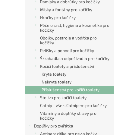
Pamlsky a dobrůtky pro kočičky
Misky a fontány pro kočičky
Hračky pro kočičky
Péče o srst, hygiena a kosmetika pro
kočičky
Obojky, postroje a vodítka pro
kočičky
Pelíšky a pohodlí pro kočičky
Škrabadla a odpočívadla pro kočičky
Kočičí toalety a příslušenství
Kryté toalety
Nekryté toalety
Příslušenství pro kočičí toalety
Steliva pro kočičí toalety
Catnip - vše s Catnipem pro kočičky
Vitamíny a doplňky stravy pro
kočičky
Doplňky pro zvířátka
Antiparazitika pro psy a kočky