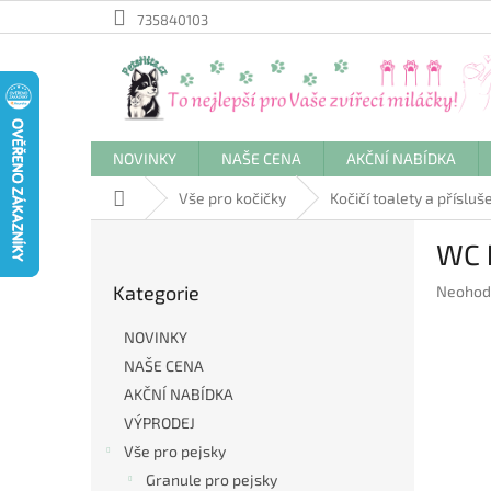
Přejít
735840103
na
obsah
NOVINKY
NAŠE CENA
AKČNÍ NABÍDKA
Domů
Vše pro kočičky
Kočičí toalety a přísluš
P
WC k
o
Přeskočit
s
Kategorie
Průměr
Neohod
kategorie
t
hodnoc
r
produkt
NOVINKY
a
je
NAŠE CENA
n
0,0
AKČNÍ NABÍDKA
z
n
5
í
VÝPRODEJ
hvězdič
p
Vše pro pejsky
a
Granule pro pejsky