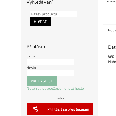
různýc
Vyhledávání
veliko
kočičk
být udr
HLEDAT
Popi
Přihlášení
Det
E-mail
WC k
Náhr
Heslo
PŘIHLÁSIT SE
Nová registrace
Zapomenuté heslo
nebo
Přihlásit se přes Seznam