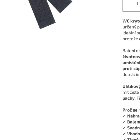
WC kryté 
určený p
ideální 
protože 
Balení o
životnos
umístěn
proti zá
domácími
Uhlíkový
mít čisté
pachy
. F
Proč se 
✓
Náhrad
✓
Balení
✓
Snadn
✓
Vhodné
✓
Zlepšu