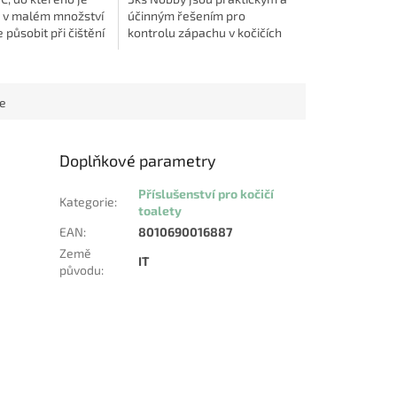
v malém množství
účinným řešením pro
působit při čištění
kontrolu zápachu v kočičích
 novou dávku
toaletách. 🐱💨 Tyto náhradní
fémovaný svěží
filtry s aktivním uhlím jsou
st:...
speciálně...
ce
Doplňkové parametry
Příslušenství pro kočičí
Kategorie
:
toalety
EAN
:
8010690016887
Země
IT
původu
: