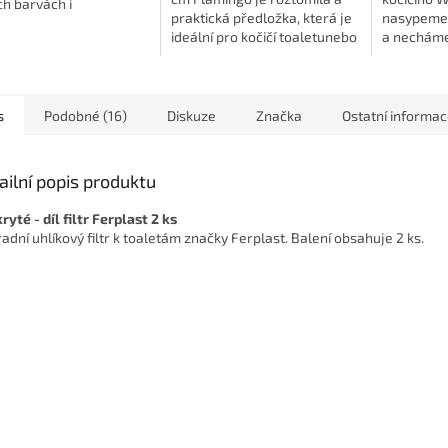
h barvách i
praktická předložka, která je
nasypeme 
stech. Každý majitel
ideální pro kočičí toaletunebo
a necháme 
y ví, jak náročné může
pod misky s jídlem 🐾🍽️. Tento
dosypeme
žet...
produkt přináší veselý
jemně par
design...
vůní hmotno
s
Podobné (16)
Diskuze
Značka
Ostatní informa
ailní popis produktu
ryté - díl filtr Ferplast 2 ks
adní uhlíkový filtr k toaletám značky Ferplast. Balení obsahuje 2 ks.