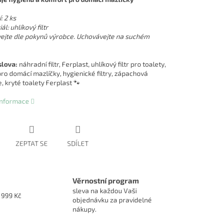
: 2 ks
ál: uhlíkový filtr
ejte dle pokynů výrobce. Uchovávejte na suchém
slova:
náhradní filtr, Ferplast, uhlíkový filtr pro toalety,
pro domácí mazlíčky, hygienické filtry, zápachová
, kryté toalety Ferplast 🐾
 informace
ZEPTAT SE
SDÍLET
Věrnostní program
sleva na každou Vaši
1999 Kč
objednávku za pravidelné
nákupy.