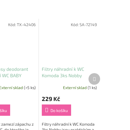
Kód:
TX-42406
Kód:
SA-72149
Easy deodorant
Filtry náhradní k WC
čí WC BABY
Komoda 3ks Nobby
Další
produkt
750 g
Externí sklad
(>5 ks)
Externí sklad
(1 ks)
229 Kč
šíku
Do košíku
 zamezí zápachu z
Filtry náhradní k WC Komoda
C, do kterého je
3ks Nobby jsou praktickým a