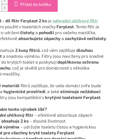
Přidat do košíku
- díl filtr Ferplast 2 ks
je
náhradní uhlíkový filtr
ro použití v toaletách značky
Ferplast
. Tento filtr je
pro udržení
čistoty
a
pohodlí
pro vašeho mazlíčka,
efektivně
absorbujete zápachy
a
zachytává nečistoty
.
bsahuje
2 kusy filtrů
, což vám zajišťuje
dlouhou
t
a snadnou výměnu. Filtry jsou navrženy pro snadné
í
do krytých toalet a poskytují
doplňkovou ochranu
pachu
, což je skvělé pro domácnosti s několika
 mazlíčky.
 materiál
filtrů zajišťuje, že vaše domácí zvíře bude
 a
hygienické prostředí
, a také
eliminuje nežádoucí
iltry jsou kompatibilní s
krytými toaletami Ferplast
.
nám tento výrobek líbí?
ní uhlíkový filtr
– efektivně absorbuje zápach
 obsahuje 2 ks
– dlouhá životnost
á výměna
– udržujte toaletu čistou a hygienickou
 pro všechny kryté toalety Ferplast
je hygienu a komfort pro domácí mazlíčky