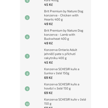
kuře 400g
45 Kč
Brit Premium by Nature Dog
konzerva - Chicken with
Hearts 400 g
49 Kč
Brit Premium by Nature Dog
konzerva - Lamb with
Buckwheat 400 g
49 Kč
Konzerva Ontario Adult
jehněčí pate s příchutí
rakytníku 400 g
45 Kč
Konzerva SCHESIR kuře a
šunka v želé 150g
69 Kč
Konzerva SCHESIR kuře a
hovězí v želé 150 g
69 Kč
Konzerva SCHESIR kuře v želé
150 g
69 Kč