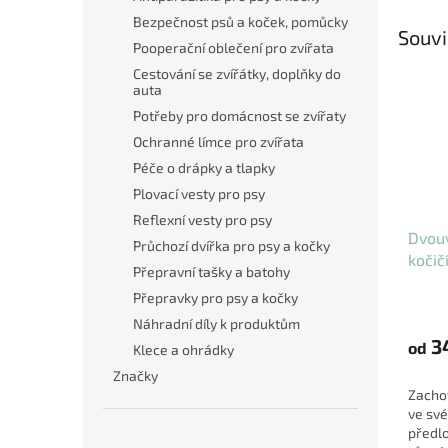
Bezpečnost psů a koček, pomůcky
Souvi
Pooperační oblečení pro zvířata
Cestování se zvířátky, doplňky do
auta
Potřeby pro domácnost se zvířaty
Ochranné límce pro zvířata
Péče o drápky a tlapky
Plovací vesty pro psy
Reflexní vesty pro psy
Dvouv
Průchozí dvířka pro psy a kočky
kočič
Přepravní tašky a batohy
barvy 
Přepravky pro psy a kočky
Náhradní díly k produktům
3
od
Klece a ohrádky
Značky
Zachov
ve sv
předlo