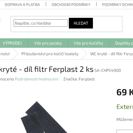
DOPRAVA A PLATBA
OBCHODNÍ PODMÍNKY
PODMÍNKY OCHR
HLEDAT
VÝPRODEJ
Vše pro pejsky
Vše pro kočičky
Doplňky p
enství
Příslušenství pro kočičí toalety
WC kryté - díl filtr Ferp
ryté - díl filtr Ferplast 2 ks
SA-CHP54900
né
noceno
Podrobnosti hodnocení
Značka:
Ferplast
ení
69 
u
Měrná
Exter
cena:
ek.
Můžeme d