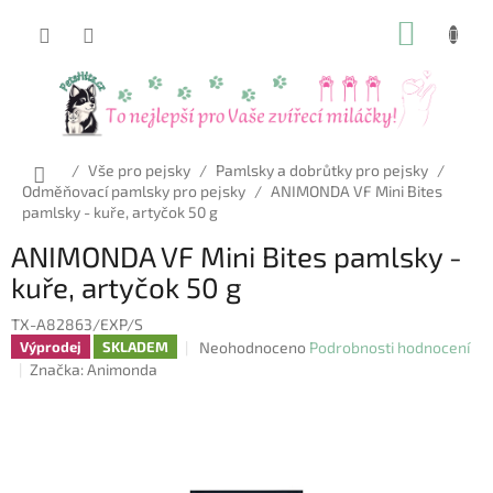
Přejít
NÁKUP
na
obsah
KOŠÍK
Domů
/
Vše pro pejsky
/
Pamlsky a dobrůtky pro pejsky
/
Odměňovací pamlsky pro pejsky
/
ANIMONDA VF Mini Bites
pamlsky - kuře, artyčok 50 g
ANIMONDA VF Mini Bites pamlsky -
kuře, artyčok 50 g
TX-A82863/EXP/S
Průměrné
Neohodnoceno
Podrobnosti hodnocení
Výprodej
SKLADEM
hodnocení
Značka:
Animonda
produktu
je
0,0
z
5
hvězdiček.