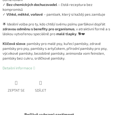
✓
Bez chemických dochucovadel
– čistá receptura bez
kompromisů
✓
Vlhké, měkké, voňavé
– pamlsek, který si každý pes zamiluje
🌟 Ideální volba pro ty, kdo chtějí svému psímu parťákovi dopřát
zdravou odměnu s benefity pro organismus
, v atraktivní formě a s
láskou vytvořenou speciálně pro
malé tlapky
. 🐕❤️
Klíčová slova
: pamlsky pro malé psy, kuřecí pamlsky, zdravé
pamlsky pro psy, pamlsky s artyčokem, přírodní pamlsky pro psy,
výcvikové pamlsky, bezobilné pamlsky, animonda vom feinsten,
pamlsky bez cukru, srdíčkové pamlsky.
Detailní informace
ZEPTAT SE
SDÍLET
Pečlivě vybraný sortiment