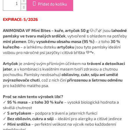
Přidat do košíku
EXPIRACE: 5/2026
ANIMONDA VF Mini Bites – kuře, artyčok 50 g
🐶🍗🌿 jsou
lahodné
pamlsky ve tvaru malých srdíček
, vytvořené s ohledem na potřeby
mini plemen
. Díky
vysokému obsahu masa (95 %)
– z toho
30 %
kuřecího
– a lehkému doteku
artyčoku
jsou tyto pamlsky ideální
volbou pro náročné psí jazýčky i citlivá bříška 💚🐾.
Artyčok
je známý svým příznivým účinkem na
trávení a detoxikaci
jater
, a v kombinaci s kvalitním masem tvoří zdravou a chutnou
pochoutku. Pamlsky neobsahují
obiloviny, cukr, sóju ani umělé
zvýrazňovače chuti
, což z nich činí
přirozenou a šetrnou odměnu
pro každého malého psa.
Proč se nám tento výrobek líbí?
✓
95 % masa – z toho 30 % kuře
– vysoká biologická hodnota a
skvělá chutnost
✓
S artyčokem
– podpora trávení a jaterních funkcí
✓
Bez obilovin, cukru a sóji
– ideální pro alergiky a citlivé jedince
✓
Mini srdíčka
– perfektní velikost na výcvik nebo každodenní
odměňování