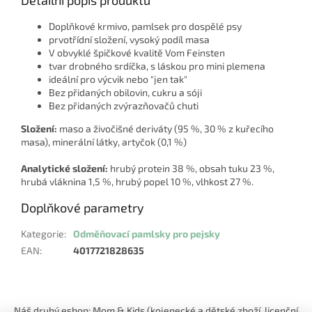
Doplňkové krmivo, pamlsek pro dospělé psy
prvotřídní složení, vysoký podíl masa
V obvyklé špičkové kvalitě Vom Feinsten
tvar drobného srdíčka, s láskou pro mini plemena
ideální pro výcvik nebo "jen tak"
Bez přidaných obilovin, cukru a sóji
Bez přidaných zvýrazňovačů chuti
Složení:
maso a živočišné deriváty (95 %, 30 % z kuřecího
masa), minerální látky, artyčok (0,1 %)
Analytické složení:
hrubý protein 38 %, obsah tuku 23 %,
hrubá vláknina 1,5 %, hrubý popel 10 %, vlhkost 27 %.
Doplňkové parametry
Kategorie
:
Odměňovací pamlsky pro pejsky
EAN
:
4017721828635
Z
á
Náš druhý eshop: Mom & Kids (kojenecké a dětské zboží, licenční