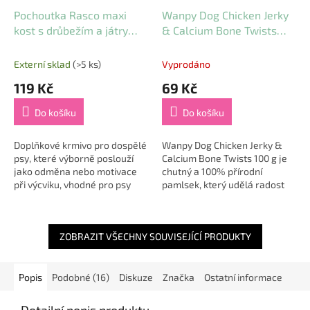
Pochoutka Rasco maxi
Wanpy Dog Chicken Jerky
kost s drůbežím a játry
& Calcium Bone Twists
5cm 450g
100 g
Externí sklad
(>5 ks)
Vyprodáno
119 Kč
69 Kč
Do košíku
Do košíku
Doplňkové krmivo pro dospělé
Wanpy Dog Chicken Jerky &
psy, které výborně poslouží
Calcium Bone Twists 100 g je
jako odměna nebo motivace
chutný a 100% přírodní
při výcviku, vhodné pro psy
pamlsek, který udělá radost
všech velikostí. Nové balení
každému psovi 🐶 – a zároveň
„doypack“ je flexibilní a
podpoří jeho zdraví, trávení i
zabírá...
kondici....
ZOBRAZIT VŠECHNY SOUVISEJÍCÍ PRODUKTY
Popis
Podobné (16)
Diskuze
Značka
Ostatní informace
Detailní popis produktu