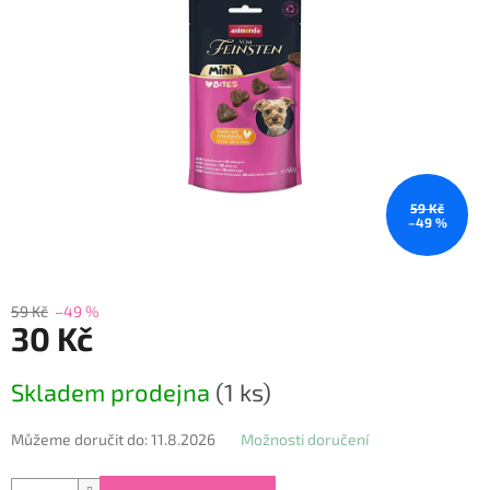
59 Kč
–49 %
59 Kč
–49 %
30 Kč
Měrná
Skladem prodejna
(1 ks)
cena:
Můžeme doručit do:
11.8.2026
Možnosti doručení