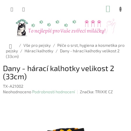
Přejít
NÁKUP
na
obsah
KOŠÍK
Domů
/
Vše pro pejsky
/
Péče o srst, hygiena a kosmetika pro
pejsky
/
Hárací kalhotky
/
Dany - hárací kalhotky velikost 2
(33cm)
Dany - hárací kalhotky velikost 2
(33cm)
TX-A21002
Průměrné
Neohodnoceno
Podrobnosti hodnocení
Značka:
TRIXIE CZ
hodnocení
produktu
je
0,0
z
5
hvězdiček.