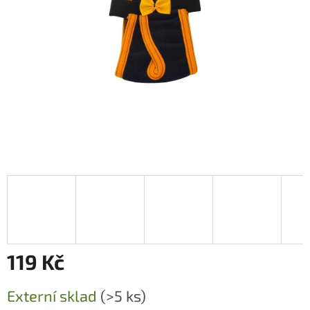
119 Kč
Měrná
Externí sklad
(>5 ks)
cena: