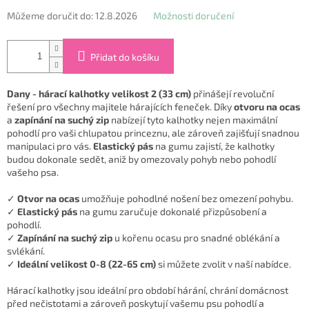
Můžeme doručit do:
12.8.2026
Možnosti doručení
Přidat do košíku
Dany - hárací kalhotky velikost 2 (33 cm)
přinášejí revoluční
řešení pro všechny majitele hárajících feneček. Díky
otvoru na ocas
a
zapínání na suchý zip
nabízejí tyto kalhotky nejen maximální
pohodlí pro vaši chlupatou princeznu, ale zároveň zajišťují snadnou
manipulaci pro vás.
Elastický pás
na gumu zajistí, že kalhotky
budou dokonale sedět, aniž by omezovaly pohyb nebo pohodlí
vašeho psa.
✓
Otvor na ocas
umožňuje pohodlné nošení bez omezení pohybu.
✓
Elastický pás
na gumu zaručuje dokonalé přizpůsobení a
pohodlí.
✓
Zapínání na suchý zip
u kořenu ocasu pro snadné oblékání a
svlékání.
✓
Ideální velikost 0-8 (22-65 cm)
si můžete zvolit v naší nabídce.
Hárací kalhotky jsou ideální pro období hárání, chrání domácnost
před nečistotami a zároveň poskytují vašemu psu pohodlí a