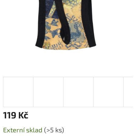
119 Kč
Měrná
Externí sklad
(>5 ks)
cena: