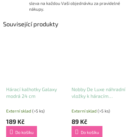
sleva na každou Vaši objednávku za pravidelné
nákupy.
Související produkty
Hárací kalhotky Galaxy
Nobby De Luxe náhradní
modrá 24 cm
vložky k háracím
kalhotkám 10ks / 9 cm
Externí sklad
(>5 ks)
Externí sklad
(>5 ks)
189 Kč
89 Kč
Do košíku
Do košíku