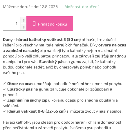
Můžeme doručit do:
12.8.2026
Možnosti doručení
Přidat do košíku
Dany - hárací kalhotky velikost 5 (50 cm)
přinášejí revoluční
řešení pro všechny majitele hárajících feneček. Díky
otvoru na ocas
a
zapínání na suchý zip
nabízejí tyto kalhotky nejen maximální
pohodlí pro vaši chlupatou princeznu, ale zároveň zajišťují snadnou
manipulaci pro vás.
Elastický pás
na gumu zajistí, že kalhotky
budou dokonale sedět, aniž by omezovaly pohyb nebo pohodlí
vašeho psa.
✓
Otvor na ocas
umožňuje pohodlné nošení bez omezení pohybu.
✓
Elastický pás
na gumu zaručuje dokonalé přizpůsobení a
pohodlí.
✓
Zapínání na suchý zip
u kořenu ocasu pro snadné oblékání a
svlékání.
✓
Ideální velikost 0-8 (22-65 cm)
si můžete zvolit v naší nabídce.
Hárací kalhotky jsou ideální pro období hárání, chrání domácnost
před nečistotami a zároveň poskytují vašemu psu pohodlí a