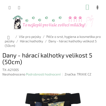
Přejít
NÁKUP
na
obsah
KOŠÍK
Domů
/
Vše pro pejsky
/
Péče o srst, hygiena a kosmetika pro
pejsky
/
Hárací kalhotky
/
Dany - hárací kalhotky velikost 5
(50cm)
Dany - hárací kalhotky velikost 5
(50cm)
TX-A21005
Průměrné
Neohodnoceno
Podrobnosti hodnocení
Značka:
TRIXIE CZ
hodnocení
produktu
je
0,0
z
5
hvězdiček.