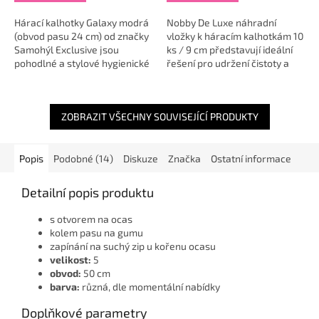
Hárací kalhotky Galaxy modrá
Nobby De Luxe náhradní
(obvod pasu 24 cm) od značky
vložky k háracím kalhotkám 10
Samohýl Exclusive jsou
ks / 9 cm představují ideální
pohodlné a stylové hygienické
řešení pro udržení čistoty a
kalhotky pro feny, které zajistí
pohodlí vaší fenky během
čistotu a komfort během
období hárání nebo pro starší
období...
či...
ZOBRAZIT VŠECHNY SOUVISEJÍCÍ PRODUKTY
Popis
Podobné (14)
Diskuze
Značka
Ostatní informace
Detailní popis produktu
s otvorem na ocas
kolem pasu na gumu
zapínání na suchý zip u kořenu ocasu
velikost:
5
obvod:
50 cm
barva:
různá, dle momentální nabídky
Doplňkové parametry