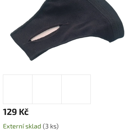
129 Kč
Měrná
Externí sklad
(3 ks)
cena: