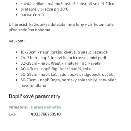
každá velikost má možnost přizpůsobit se o 8-10cm
pratelné v pračce při 30°C
barva: černá
U háracích kalhotek je důležitá míra feny v cm kolem těla
před zadníma nohama.
Velikosti:
16-23cm - např. Jorkšír, čivava, trpasličí jezevčík
24-31cm - např. Jezevčík, jack russel, mini pudl
32-39cm - např. Westík, malý knírač, kavalír
40-49cm - např. Bígl, kokršpaněl, kolie
50-59cm - např. Labrador, boxer, ridgeback, ovčák
60-70cm - např. Doga, bernský salašnický, rotwailer,
novofundland
Doplňkové parametry
Kategorie
:
Hárací kalhotky
EAN
:
4033766753510
Z