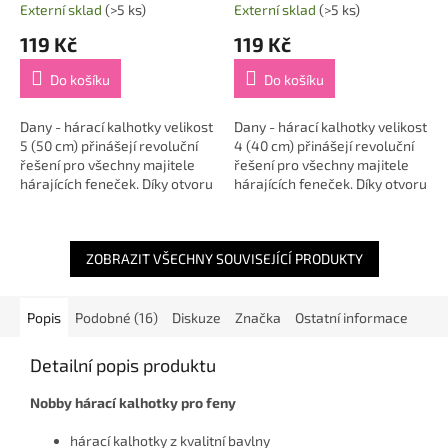
Externí sklad
(>5 ks)
Externí sklad
(>5 ks)
119 Kč
119 Kč
Do košíku
Do košíku
Dany - hárací kalhotky velikost
Dany - hárací kalhotky velikost
5 (50 cm) přinášejí revoluční
4 (40 cm) přinášejí revoluční
řešení pro všechny majitele
řešení pro všechny majitele
hárajících feneček. Díky otvoru
hárajících feneček. Díky otvoru
na ocas a zapínání na suchý
na ocas a zapínání na suchý
zip nabízejí tyto kalhotky...
zip nabízejí tyto kalhotky...
ZOBRAZIT VŠECHNY SOUVISEJÍCÍ PRODUKTY
Popis
Podobné (16)
Diskuze
Značka
Ostatní informace
Detailní popis produktu
Nobby hárací kalhotky pro feny
hárací kalhotky z kvalitní bavlny