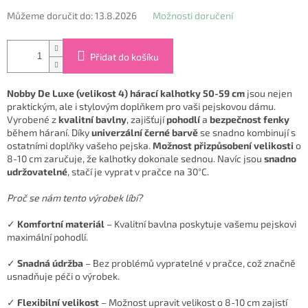
Můžeme doručit do:
13.8.2026
Možnosti doručení
Přidat do košíku
Nobby De Luxe (velikost 4) hárací kalhotky 50-59 cm
jsou nejen
praktickým, ale i stylovým doplňkem pro vaši pejskovou dámu.
Vyrobené z
kvalitní bavlny
, zajišťují
pohodlí
a
bezpečnost
fenky
během háraní. Díky
univerzální černé barvě
se snadno kombinují s
ostatními doplňky vašeho pejska.
Možnost přizpůsobení velikosti
o
8-10 cm zaručuje, že kalhotky dokonale sednou. Navíc jsou
snadno
udržovatelné
, stačí je vyprat v pračce na 30°C.
Proč se nám tento výrobek líbí?
✓
Komfortní materiál
– Kvalitní bavlna poskytuje vašemu pejskovi
maximální pohodlí.
✓
Snadná údržba
– Bez problémů vypratelné v pračce, což značně
usnadňuje péči o výrobek.
✓
Flexibilní velikost
– Možnost upravit velikost o 8-10 cm zajistí