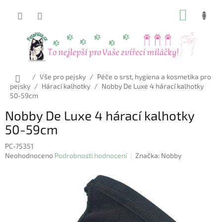
Přejít
NÁKUP
na
obsah
KOŠÍK
Domů
/
Vše pro pejsky
/
Péče o srst, hygiena a kosmetika pro
pejsky
/
Hárací kalhotky
/
Nobby De Luxe 4 hárací kalhotky
50-59cm
Nobby De Luxe 4 hárací kalhotky
50-59cm
PC-75351
Průměrné
Neohodnoceno
Podrobnosti hodnocení
Značka:
Nobby
hodnocení
produktu
je
0,0
z
5
hvězdiček.