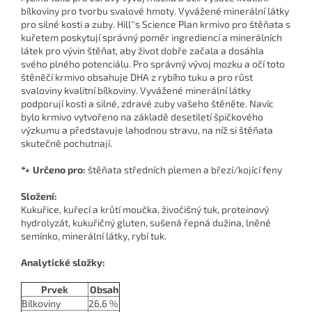
bílkoviny pro tvorbu svalové hmoty. Vyvážené minerální látky
pro silné kosti a zuby. Hill''s Science Plan krmivo pro štěňata s
kuřetem poskytují správný poměr ingrediencí a minerálních
látek pro vývin štěňat, aby život dobře začala a dosáhla
svého plného potenciálu. Pro správný vývoj mozku a očí toto
štěněčí krmivo obsahuje DHA z rybího tuku a pro růst
svaloviny kvalitní bílkoviny. Vyvážené minerální látky
podporují kosti a silné, zdravé zuby vašeho štěněte. Navíc
bylo krmivo vytvořeno na základě desetiletí špičkového
výzkumu a představuje lahodnou stravu, na níž si štěňata
skutečně pochutnají.
🐾
Určeno pro:
štěňata středních plemen a březí/kojící feny
Složení:
Kukuřice, kuřecí a krůtí moučka, živočišný tuk, proteinový
hydrolyzát, kukuřičný gluten, sušená řepná dužina, lněné
semínko, minerální látky, rybí tuk.
Analytické složky:
Prvek
Obsah
Bílkoviny
26,6 %