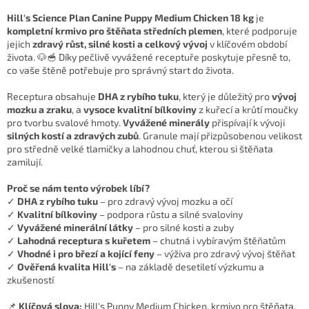
Hill's Science Plan Canine Puppy Medium Chicken 18 kg
je
kompletní krmivo pro štěňata středních plemen
, které podporuje
jejich
zdravý růst, silné kosti a celkový vývoj
v klíčovém období
života. 🐶🥣 Díky pečlivě vyvážené receptuře poskytuje přesně to,
co vaše štěně potřebuje pro správný start do života.
Receptura obsahuje
DHA z rybího tuku
, který je důležitý pro
vývoj
mozku a zraku
, a
vysoce kvalitní bílkoviny
z kuřecí a krůtí moučky
pro tvorbu svalové hmoty.
Vyvážené minerály
přispívají k vývoji
silných kostí a zdravých zubů
. Granule mají přizpůsobenou velikost
pro středně velké tlamičky a lahodnou chuť, kterou si štěňata
zamilují.
Proč se nám tento výrobek líbí?
✓
DHA z rybího tuku
– pro zdravý vývoj mozku a očí
✓
Kvalitní bílkoviny
– podpora růstu a silné svaloviny
✓
Vyvážené minerální látky
– pro silné kosti a zuby
✓
Lahodná receptura s kuřetem
– chutná i vybíravým štěňatům
✓
Vhodné i pro březí a kojící feny
– výživa pro zdravý vývoj štěňat
✓
Ověřená kvalita Hill's
– na základě desetiletí výzkumu a
zkušeností
📌
Klíčová slova:
Hill's Puppy Medium Chicken, krmivo pro štěňata,