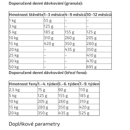
Doporučené denní dávkování (granule):
Hmotnost štěněte
1–3 měsíce
4–9 měsíců
10–12 měsíců
1 kg
55 g
–
–
3 kg
125 g
–
–
5 kg
185 g
155 g
125 g
10 kg
310 g
260 g
205 g
15 kg
420 g
350 g
280 g
20 kg
–
435 g
350 g
25 kg
–
–
410 g
30 kg
–
–
470 g
50 kg
–
–
695 g
Doporučené denní dávkování (březí fena):
Hmotnost feny
1.–4. týden
5.–6. týden
7.–9. týden
2,5 kg
75 g
90 g
110 g
5 kg
125 g
155 g
185 g
10 kg
205 g
260 g
310 g
15 kg
280 g
350 g
420 g
20 kg
350 g
435 g
525 g
Doplňkové parametry