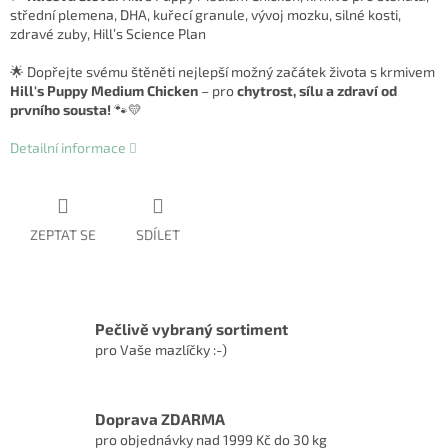
střední plemena, DHA, kuřecí granule, vývoj mozku, silné kosti,
zdravé zuby, Hill’s Science Plan
🌟 Dopřejte svému štěněti nejlepší možný začátek života s krmivem
Hill's Puppy Medium Chicken
– pro
chytrost, sílu a zdraví od
prvního sousta!
🐾💛
Detailní informace
ZEPTAT SE
SDÍLET
Pečlivě vybraný sortiment
pro Vaše mazlíčky :-)
Doprava ZDARMA
pro objednávky nad 1999 Kč do 30 kg