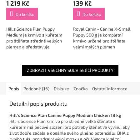
1 219 Kč
139 Kč
Do košíku
Do košíku
Hill's Science Plan Puppy
Royal Canin - Canine X-Small
Medium je krmivo s kuřetem
Puppy 500 g je kompletní
pro štěňata středně velkých
krmivo určené pro štěňata
plemen a představuje
velmi malých plemen
lahodnou, zdravou a
(hmotnost v dospělosti do 4
vyváženou stravu pečlivě
kg) 🐶, ve věku od 2 do 10
navrženou pro...
měsíců. Tato plemena...
ZOBRAZIT VŠECHNY SOUVISEJÍCÍ PRODUKTY
Popis
Podobné (16)
Diskuze
Značka
Ostatní informace
Detailní popis produktu
Hill's Science Plan Canine Puppy Medium Chicken 18 kg
Hill''s Science Plan krmivo pro středně velká štěňata s
kuřetem má pečlivé složení pro potřeby štěňat ve vývinu, aby
život dobře začala a dosáhla svého plného potenciálu. DHA z
rybího tuku pro zdravý vývoj mozku a očí. Vysoce kvalitní