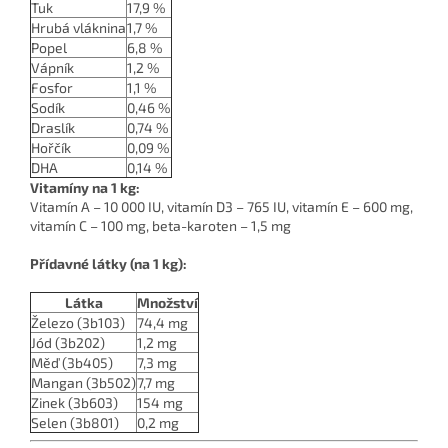
Tuk
17,9 %
Hrubá vláknina
1,7 %
Popel
6,8 %
Vápník
1,2 %
Fosfor
1,1 %
Sodík
0,46 %
Draslík
0,74 %
Hořčík
0,09 %
DHA
0,14 %
Vitamíny na 1 kg:
Vitamín A – 10 000 IU, vitamín D3 – 765 IU, vitamín E – 600 mg,
vitamín C – 100 mg, beta-karoten – 1,5 mg
Přídavné látky (na 1 kg):
Látka
Množství
Železo (3b103)
74,4 mg
Jód (3b202)
1,2 mg
Měď (3b405)
7,3 mg
Mangan (3b502)
7,7 mg
Zinek (3b603)
154 mg
Selen (3b801)
0,2 mg