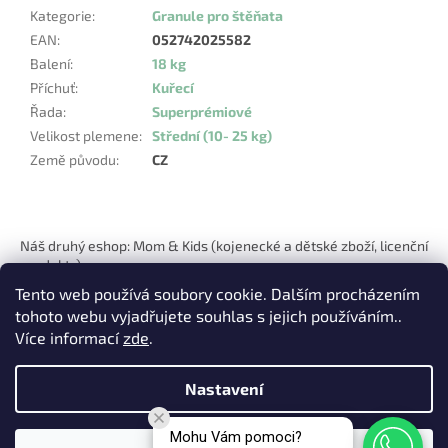
Kategorie
:
Granule pro štěňata
EAN
:
052742025582
Balení
:
18 kg
Příchuť
:
Kuřecí
Řada
:
Superprémiové
Velikost plemene
:
Střední (10- 25 kg)
Země původu
:
CZ
Z
á
Náš druhý eshop: Mom & Kids (kojenecké a dětské zboží, licenční
p
produkty)
a
Tento web používá soubory cookie. Dalším procházením
t
tohoto webu vyjadřujete souhlas s jejich používáním..
í
Více informací
zde
.
Nastavení
Vytvořil Shoptet
Mohu Vám pomoci?