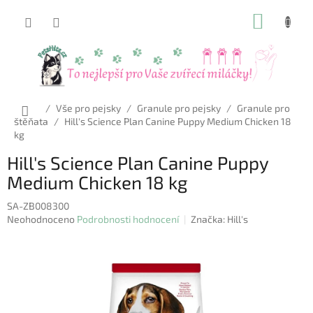
Přejít
NÁKUP
na
obsah
KOŠÍK
Domů
/
Vše pro pejsky
/
Granule pro pejsky
/
Granule pro
štěňata
/
Hill's Science Plan Canine Puppy Medium Chicken 18
kg
Hill's Science Plan Canine Puppy
Medium Chicken 18 kg
SA-ZB008300
Průměrné
Neohodnoceno
Podrobnosti hodnocení
Značka:
Hill's
hodnocení
produktu
je
0,0
z
5
hvězdiček.