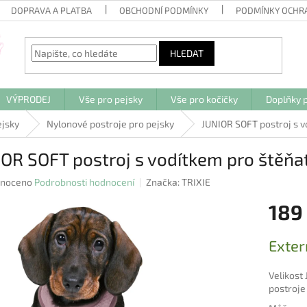
DOPRAVA A PLATBA
OBCHODNÍ PODMÍNKY
PODMÍNKY OCHR
HLEDAT
VÝPRODEJ
Vše pro pejsky
Vše pro kočičky
Doplňky p
ejsky
Nylonové postroje pro pejsky
JUNIOR SOFT postroj s v
OR SOFT postroj s vodítkem pro štěňat
né
noceno
Podrobnosti hodnocení
Značka:
TRIXIE
ení
189
u
Měrná
Exter
cena:
ek.
Velikost
postroje