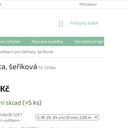
ANY OSOBNÍCH ÚDAJŮ
Přihlášení
NÁKUPNÍ
Prázdný košík
KOŠÍK
ro zvířátka
Doprava a platba
Věrnostní program
Kon
odítkem pro štěňata, šeříková
a, šeříková
TX-15564
 Kč
ní sklad
(>5 ks)
 JUNIOR SOFT
 s vodítkem