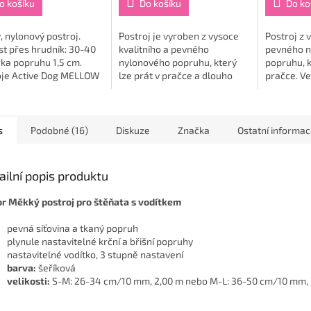
o košíku
Do košíku
Do ko
 nylonový postroj.
Postroj je vyroben z vysoce
Postroj z 
st přes hrudník: 30-40
kvalitního a pevného
pevného n
řka popruhu 1,5 cm.
nylonového popruhu, který
popruhu, k
oje Active Dog MELLOW
lze prát v pračce a dlouho
pračce. Ve
omfortní designové
vypadá jako nový. Velikost
53-77 cm, 
je pro psy, které se
přes hrudník: 75-110 cm, šířka
íše...
popruhu 3,8 cm.
s
Podobné (16)
Diskuze
Značka
Ostatní informa
ailní popis produktu
or
Měkký
postroj
pro
štěňata
s
vodítkem
pevná síťovina a tkaný popruh
plynule nastavitelné krční a břišní popruhy
nastavitelné vodítko, 3 stupně nastavení
barva:
šeříková
velikosti:
S-M: 26-34 cm/10 mm, 2,00 m nebo M-L: 36-50 cm/10 mm, 