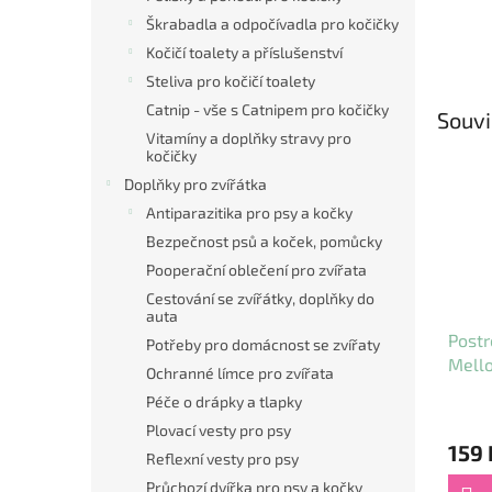
Škrabadla a odpočívadla pro kočičky
Kočičí toalety a příslušenství
Steliva pro kočičí toalety
Catnip - vše s Catnipem pro kočičky
Souvi
Vitamíny a doplňky stravy pro
kočičky
Doplňky pro zvířátka
Antiparazitika pro psy a kočky
Bezpečnost psů a koček, pomůcky
Pooperační oblečení pro zvířata
Cestování se zvířátky, doplňky do
auta
Postr
Potřeby pro domácnost se zvířaty
Mell
Ochranné límce pro zvířata
1,5x
Péče o drápky a tlapky
Plovací vesty pro psy
159 
Reflexní vesty pro psy
Průchozí dvířka pro psy a kočky