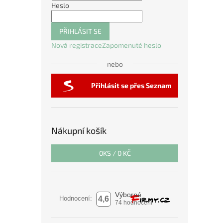
Heslo
PŘIHLÁSIT SE
Nová registrace
Zapomenuté heslo
nebo
Přihlásit se přes Seznam
Nákupní košík
0
KS /
0 KČ