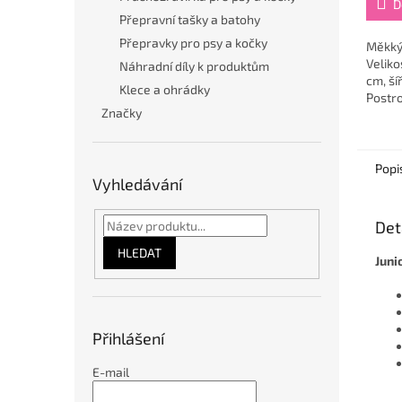
D
Přepravní tašky a batohy
Přepravky pro psy a kočky
Měkký,
Veliko
Náhradní díly k produktům
cm, ší
Klece a ohrádky
Postr
Značky
jsou k
postro
hodí sp
Popi
Vyhledávání
Det
HLEDAT
Juni
Přihlášení
E-mail