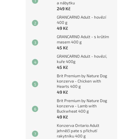
a nábytku
249 Kč
GRANCARNO Adult - hovězí
400 g
49 Kč
GRANCARNO Adult - s krůtím
masem 400 g
45 Kč
GRANCARNO Adult - hovězí,
kuře 400g
45 Kč
Brit Premium by Nature Dog
konzerva - Chicken with
Hearts 400 g
49 Kč
Brit Premium by Nature Dog
konzerva - Lamb with
Buckwheat 400 g
49 Kč
Konzerva Ontario Adult
jehněčí pate s příchutí
rakytníku 400 g