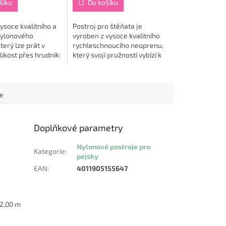
šíku
Do košíku
vysoce kvalitního a
Postroj pro štěňata je
ylonového
vyroben z vysoce kvalitního
terý lze prát v
rychleschnoucího neoprenu,
likost přes hrudník:
který svojí pružností vybízí k
šířka popruhu 2 cm.
pohybu. Velikost přes hrudník:
32-36 cm.
ce
Doplňkové parametry
Nylonové postroje pro
Kategorie
:
pejsky
EAN
:
4011905155647
2,00 m