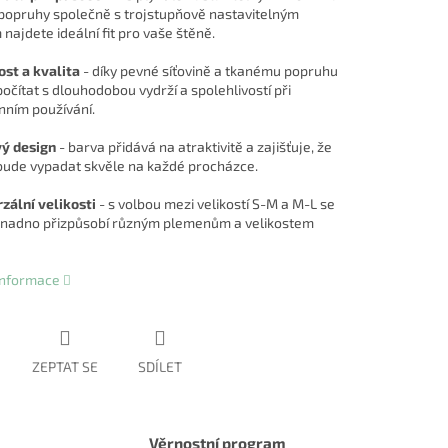
 popruhy společně s trojstupňově nastavitelným
najdete ideální fit pro vaše štěně.
st a kvalita
- díky pevné síťovině a tkanému popruhu
očítat s dlouhodobou vydrží a spolehlivostí při
ním používání.
vý design
- barva přidává na atraktivitě a zajišťuje, že
bude vypadat skvěle na každé procházce.
zální velikosti
- s volbou mezi velikostí S-M a M-L se
snadno přizpůsobí různým plemenům a velikostem
 informace
ZEPTAT SE
SDÍLET
Věrnostní program