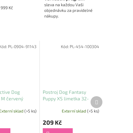
sleva na každou Vaši
1999 Kč
objednávku za pravidelné
nákupy.
Kód:
PL-0904-91143
Kód:
PL-454-100304
ctive Dog
Postroj Dog Fantasy
 M červený
Puppy XS limetka 32-
Další
produkt
cm
36cm
Externí sklad
(>5 ks)
Externí sklad
(>5 ks)
209 Kč