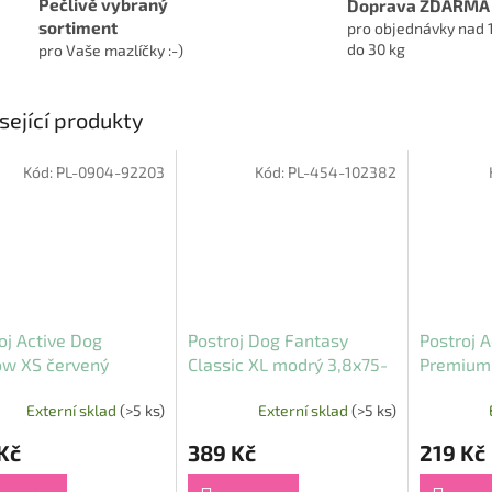
Pečlivě vybraný
Doprava ZDARMA
sortiment
pro objednávky nad 
do 30 kg
pro Vaše mazlíčky :-)
sející produkty
Kód:
PL-0904-92203
Kód:
PL-454-102382
oj Active Dog
Postroj Dog Fantasy
Postroj A
ow XS červený
Classic XL modrý 3,8x75-
Premium
30-40cm
110cm
2x53-77
Externí sklad
(>5 ks)
Externí sklad
(>5 ks)
Kč
389 Kč
219 Kč