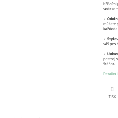
břišními
vodítkem 
✓
Odolno
můžete p
každoden
✓
Stylo
váš pes 
✓
Univer
postroj 
štěňat.
Detailní
TISK