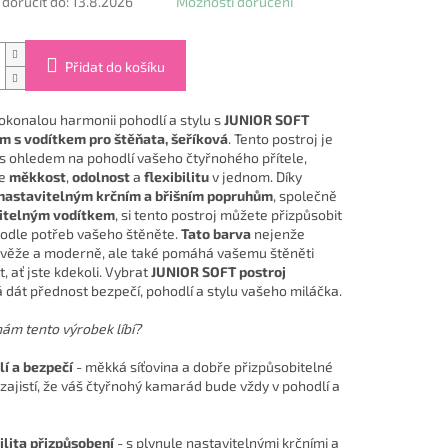
oručit do:
13.8.2026
Možnosti doručení
Přidat do košíku
dokonalou harmonii pohodlí a stylu s
JUNIOR SOFT
m s vodítkem pro štěňata, šeříková
. Tento postroj je
s ohledem na pohodlí vašeho čtyřnohého přítele,
je
měkkost
,
odolnost
a
flexibilitu
v jednom. Díky
nastavitelným krčním a břišním popruhům
, společně
itelným vodítkem
, si tento postroj můžete přizpůsobit
odle potřeb vašeho štěněte.
Tato barva
nejenže
věže a moderně, ale také pomáhá vašemu štěněti
, ať jste kdekoli. Vybrat
JUNIOR SOFT postroj
dát přednost bezpečí, pohodlí a stylu vašeho miláčka.
nám tento výrobek líbí?
í a bezpečí
- měkká síťovina a dobře přizpůsobitelné
zajistí, že váš čtyřnohý kamarád bude vždy v pohodlí a
ilita přizpůsobení
- s plynule nastavitelnými krčními a