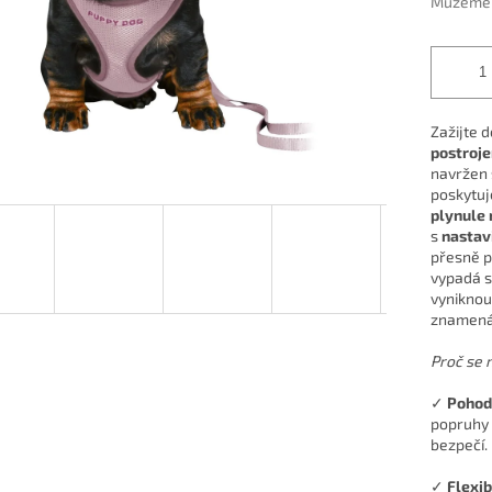
Můžeme d
Zažijte 
postroje
navržen 
poskytu
plynule 
s
nastav
přesně p
vypadá s
vyniknout
znamená 
Proč se 
✓
Pohodl
popruhy 
bezpečí.
✓
Flexib