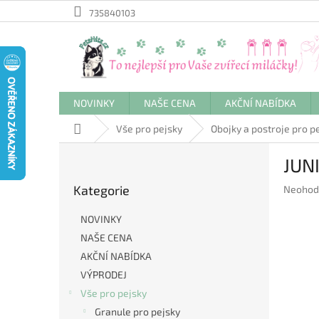
Přejít
735840103
na
obsah
NOVINKY
NAŠE CENA
AKČNÍ NABÍDKA
Domů
Vše pro pejsky
Obojky a postroje pro p
P
JUNI
o
Přeskočit
s
Kategorie
Průměr
Neohod
kategorie
t
hodnoc
r
produkt
NOVINKY
a
je
NAŠE CENA
n
0,0
AKČNÍ NABÍDKA
z
n
5
í
VÝPRODEJ
hvězdič
p
Vše pro pejsky
a
Granule pro pejsky